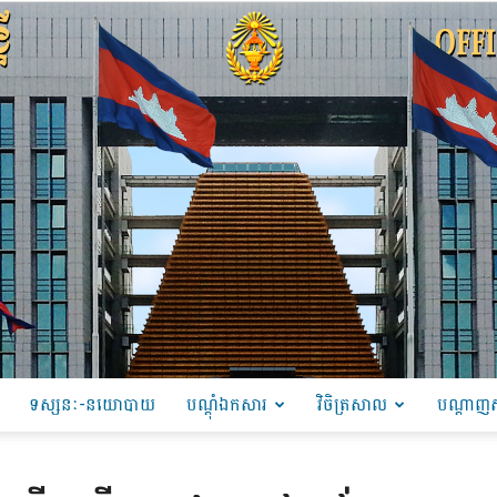
ទស្សនៈ-នយោបាយ
បណ្ដុំឯកសារ
វិចិត្រសាល
បណ្តាញស
PRU