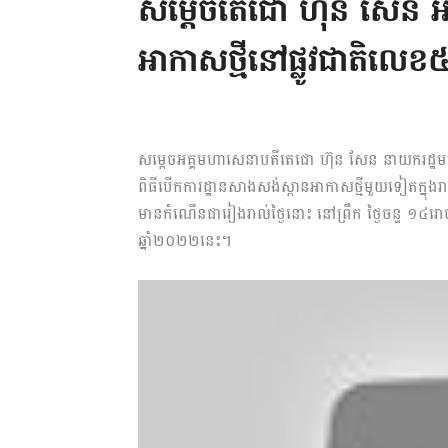
សម្តេចតេជោ ហ៊ុន សែន អ
អាកាសថ្មីនៅផ្លូវជាតិលេខ៥ 
សម្ដេចអគ្គមហាសេនាបតីតេជោ ហ៊ុន សែន នាយករដ្ឋមន្ត្រី
ពិធីបើកការដ្ឋានសាងសង់ស្ពានអាកាសថ្មីមួយទៀតក្នុងរ
មានកំណើនជារៀងរាល់ថ្ងៃនោះ នៅព្រឹក ថ្ងៃចន្ទ ១៤រោច ខ
ឆ្នាំ២០២២នេះ។