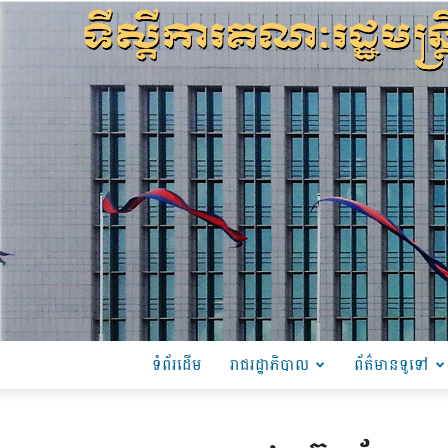
ទំព័រដើម
រាជរដ្ឋាភិបាល
ព័ត៌មានទូទៅ