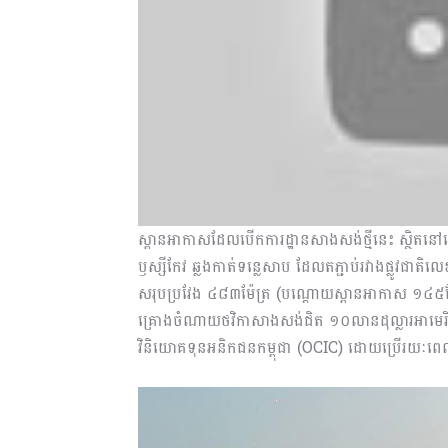
ស្ពានអាកាសដែលបើកការដ្ឋានសាងសង់ថ្មីនេះ ស្ថិតនៅលើ
ឫស្សីកែវ ឆ្លងកាត់ទន្លេសាប ដែលតភ្ជាប់រវាងផ្លូវជ
សរុបប្រវែង ៤៨៣ម៉ែត្រ (បណ្តោយស្ពានអាកាស ១៤៥ម៉ែ
គ្រោងចំណាយថវិកាសាងសង់ជិត ១០លានដុល្លារអាមេរ
វិនិយោគទុនអនិកជនកម្ពុជា (OCIC) ដោយប្រើរយៈ