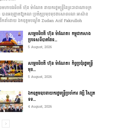
េចមហាបវរធិបតី ហ៊ុន ម៉ាណែត នាយករដ្ឋមន្ត្រីនៃព្រះរាជាណាចក្រ
ុជា បានអនុញ្ញាតឱ្យគណៈប្រតិភូប្រមុខមុខងារសាធារណៈអាស៊ាន
ឹកនាំដោយ ឯកឧត្តមបណ្ឌិត Zudan Arif Fakrulloh
សម្ដេចធិបតី ហ៊ុន ម៉ាណែត៖ កម្ពុជាកសាង
ប្រទេសពីបាតដៃទ...
5 August, 2026
សម្ដេចធិបតី ហ៊ុន ម៉ាណែត៖ កិច្ចប្រជុំរដ្ឋមន្ត្រី
មុខ...
5 August, 2026
ឯកឧត្តមឧបនាយករដ្ឋមន្ត្រីប្រចាំការ វង្សី វិស្សុត
ទទ...
4 August, 2026