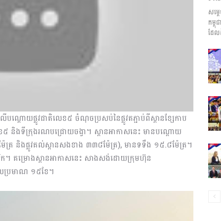
សម្ត
ព័ត៌មាន​
កម្ព
ដែលដ
និង
បណ្តោយផ្លូវជាតិលេខ៥ ចំណុចប្រសប់នៃផ្លូវតភ្ជាប់ពីស្ពានខ្សែកាប
ាតិលេខ៥ និងទីក្រុងរណបជ្រោយចង្វា។ ស្ពានអាកាសនេះ មានបណ្តោយ
ប្រតិកម្ម
ត្រ និងផ្លូវគល់ស្ពានសងខាង ៣៣៨ម៉ែត្រ), មានទទឹង ១៥.៨ម៉ែត្រ។
ិក។ គម្រោងស្ពានអាកាសនេះ សាងសង់ដោយក្រុមហ៊ុន
ពេលប្រមាណ ១៥ខែ។
រហ័ស