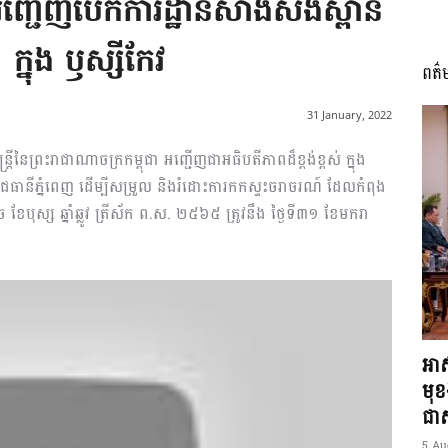
ញ្ជើញបើកការដ្ឋានសាងសង់ស្ពាន
ក្នុង ឫស្សីកែវ
ពត៌
I
31 January, 2022
នៃព្រះរាជាណាចក្រកម្ពុជា អញ្ជើញជាអធិបតីភាពដ៏ខ្ពង់ខ្ពស់ ក្នុង
ាជធានីភ្នំពេញ ដើម្បីសម្រួល និងរំដោះការកកស្ទះចរាចរណ៍ ដែលកំពុង
ែបុស្ស ឆ្នាំឆ្លូវ ត្រីស័ក ព.ស. ២៥៦៥ ត្រូវនឹង ថ្ងៃទី៣១ ខែមករា
អង្គ
ភាព​
អាស
មុ
ជាស្
5 Au