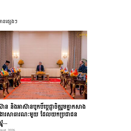
មានផ្សេងៗ
៊ាន និងអាស៊ានបូកបីប្តេជ្ញាចិត្តរួមគ្នាកសាង
ខងារសាធារណៈមួយ ដែលយកប្រជាជន
នូ...
gust, 2026