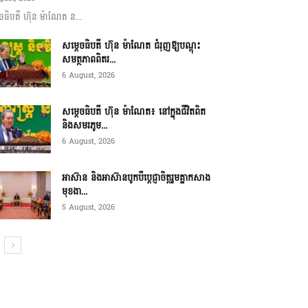
ចធិបតី ហ៊ុន ម៉ាណែត ន...
សម្តេចធិបតី ហ៊ុន ម៉ាណែត ជំរុញឱ្យបណ្តុះ
សមត្ថភាពពិតរ...
6 August, 2026
សម្តេចធិបតី ហ៊ុន ម៉ាណែត៖ នៅក្នុងជីវិតពិត
និងសមរភូម...
6 August, 2026
អាស៊ាន និងអាស៊ានបូកបីប្តេជ្ញាចិត្តរួមគ្នាកសាង
មុខងា...
5 August, 2026