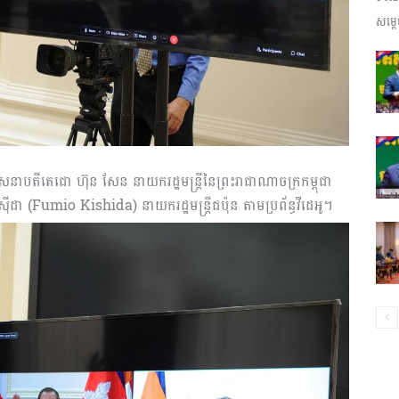
សម្តេ
ព័ត៌មាន​
និង
សេនាបតីតេជោ ហ៊ុន សែន នាយករដ្ឋមន្ត្រីនៃព្រះរាជាណាចក្រកម្ពុជា
៊ីដា (Fumio Kishida) នាយករដ្ឋមន្ត្រីជប៉ុន តាមប្រព័ន្ធវីដេអូ។
ប្រតិកម្ម
រហ័ស