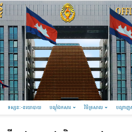
ទស្សនៈ-នយោបាយ
បណ្ដុំឯកសារ
វិចិត្រសាល
បណ្តាញស
PRU