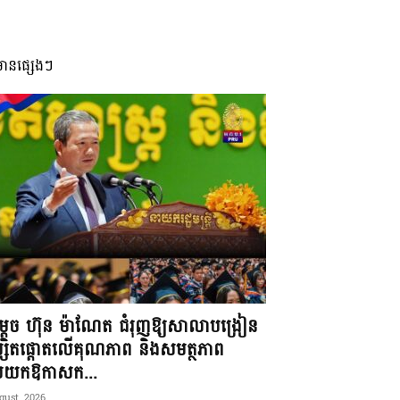
មានផ្សេងៗ
តេច ហ៊ុន ម៉ាណែត ជំរុញឱ្យសាលាបង្រៀន
្សិតផ្តោតលើគុណភាព និងសមត្ថភាព
ប់យកឱកាសក...
gust, 2026