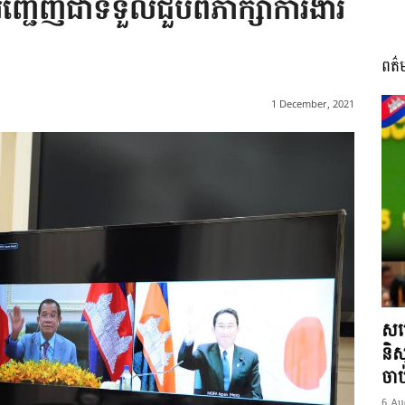
ញ្ជើញជាទទួលជួបពិភាក្សាការងារ
ពត៌
I
1 December, 2021
អង្គ
ភាព​
សម្
និស
ចា
6 Au