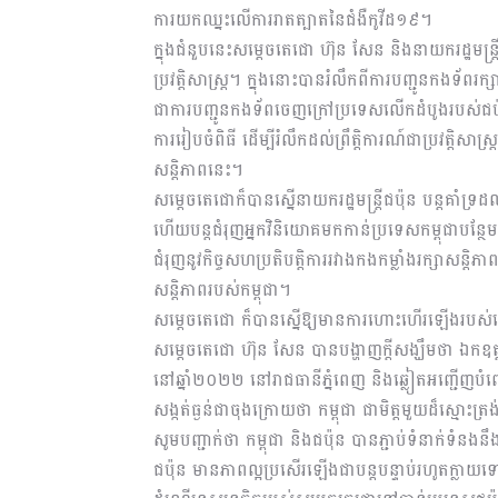
ការយកឈ្នះលើការរាតត្បាតនៃជំងឺកូវីដ១៩។
ក្នុងជំនួបនេះសម្តេចតេជោ ហ៊ុន សែន និងនាយករដ្ឋមន្ត្រ
ប្រវត្តិសាស្ត្រ។ ក្នុងនោះបានរំលឹកពីការបញ្ជូនកងទ័ព
ជាការបញ្ជូនកងទ័ពចេញក្រៅប្រទេសលើកដំបូងរបស់ជប៉ុ
ការរៀបចំពិធី ដើម្បីរំលឹកដល់ព្រឹត្តិការណ៍ជាប្រវត្តិស
សន្តិភាពនេះ។
សម្តេចតេជោក៏បានស្នើនាយករដ្ឋមន្ត្រីជប៉ុន បន្តគាំទ្
ហើយបន្តជំរុញអ្នកវិនិយោគមកកាន់ប្រទេសកម្ពុជាបន្ថែមទ
ជំរុញនូវកិច្ចសហប្រតិបត្តិការរវាងកងកម្លាំងរក្សាសន្តិភ
សន្តិភាពរបស់កម្ពុជា។
សម្តេចតេជោ ក៏បានស្នើឱ្យមានការហោះហើរឡើងរបស់ជ
សម្តេចតេជោ ហ៊ុន សែន បានបង្ហាញក្តីសង្ឃឹមថា ឯកឧត្តម
នៅឆ្នាំ២០២២ នៅរាជធានីភ្នំពេញ និងឆ្លៀតអញ្ជើញបំពេ
សង្កត់ធ្ងន់ជាចុងក្រោយថា កម្ពុជា ជាមិត្តមួយដ៏ស្មោះត្
សូមបញ្ជាក់ថា កម្ពុជា និងជប៉ុន បានភ្ជាប់ទំនាក់ទំនងនឹ
ជប៉ុន មានភាពល្អប្រសើរឡើងជាបន្តបន្ទាប់រហូតក្លាយទៅជ