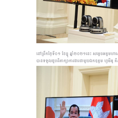
នៅព្រឹកថ្ងៃទី០១ ខែធ្នូ ឆ្នាំ២០២១នេះ សម្តេចអគ្គមហា
បានទទួលជួបពិភាក្សាការងារជាមួយឯកឧត្តម ហ្វមីអូ គីស