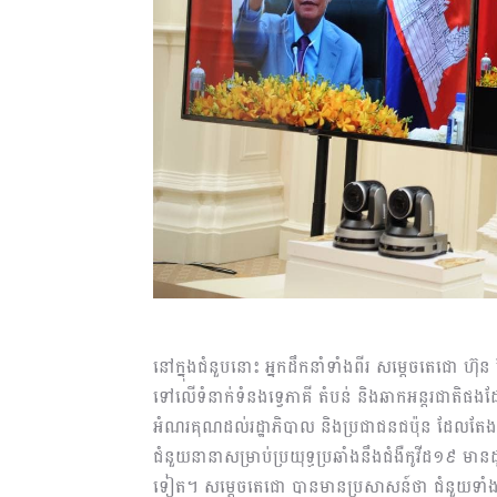
នៅក្នុងជំនួបនោះ អ្នកដឹកនាំទាំងពីរ សម្តេចតេជោ ហ៊ុន
ទៅលើទំនាក់ទំនងទ្វេភាគី តំបន់ និងឆាកអន្តរជាតិផងដែ
អំណរគុណដល់រដ្ឋាភិបាល និងប្រជាជនជប៉ុន ដែលតែងតែឧប
ជំនួយនានាសម្រាប់ប្រយុទ្ធប្រឆាំងនឹងជំងឺកូវីដ១៩ មានដូ
ទៀត។ សម្តេចតេជោ បានមានប្រសាសន៍ថា ជំនួយទាំងអស់