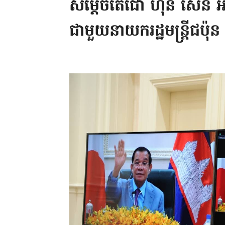
សម្តេចតេជោ ហ៊ុន សែន អ
ជាមួយនាយករដ្ឋមន្ត្រីជប៉ុន