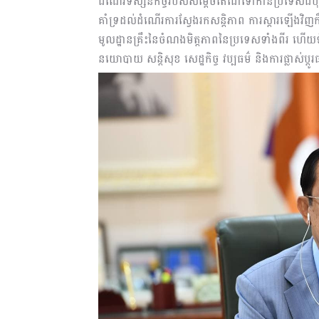
ដំណើរទស្សនកិច្ចរបស់សម្តេចតេជោទៅកាន់ប្រទេសជប៉ុ
គាំទ្រដល់ដំណើរការស្វែងរកសន្តិភាព ការស្តារឡើងវិញក
មូលដ្ឋានគ្រឹះនៃចំណងមិត្តភាពនៃប្រទេសទាំងពីរ ហើ
នយោបាយ សន្តិសុខ សេដ្ឋកិច្ច វប្បធម៌ និងការផ្លាស់ប