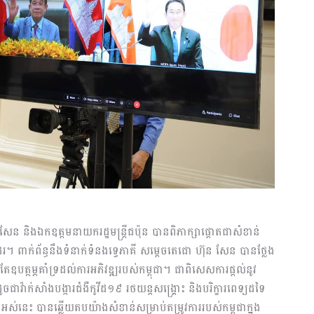
 សែន និងឯកឧត្តមនាយករដ្ឋមន្ត្រីជប៉ុន បានពិភាក្សាផ្តោតជាសំខាន់
រ។ ពាក់ព័ន្ធនឹងទំនាក់ទំនងទ្វេភាគី សម្តេចតេជោ ហ៊ុន សែន បានថ្លែង
ត្ថម្ភគាំទ្រដល់ការអភិវឌ្ឍរបស់កម្ពុជា។ ជាពិសេសការផ្តល់នូវ
ចជាវ៉ាក់សាំងបង្ការជំងឺកូវីដ១៩ រថយន្តសង្គ្រោះ និងបរិក្ខារពេទ្យដទៃ
នេះ បានឆ្លើយតបយ៉ាងសំខាន់សម្រាប់តម្រូវការរបស់កម្ពុជាក្នុង