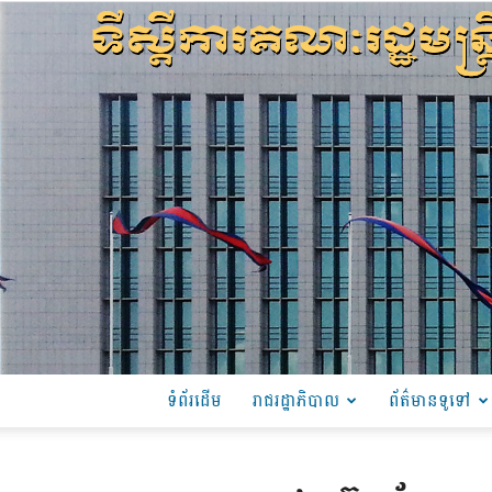
ទំព័រដើម
រាជរដ្ឋាភិបាល
ព័ត៌មានទូទៅ