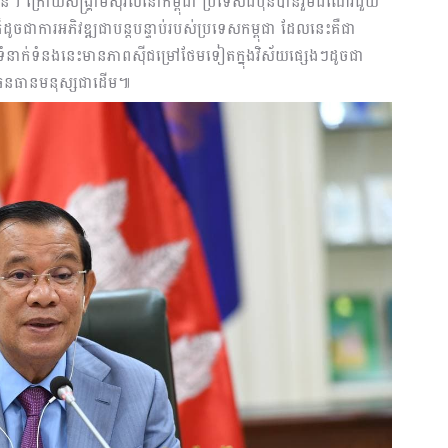
ន។ ក្រោយសង្គ្រាមស៊ីវិលនៅកម្ពុជា ប្រទេសជប៉ុនបានរួមដំណើរជួយ
៏ដូចជាការអភិវឌ្ឍជាបន្តបន្ទាប់របស់ប្រទេសកម្ពុជា ដែលនេះគឺជា
យទំនាក់ទំនងនេះមានភាពស៊ីជម្រៅថែមទៀតក្នុងវិស័យផ្សេងៗដូចជា
្តូរធនធានមនុស្សជាដើម៕