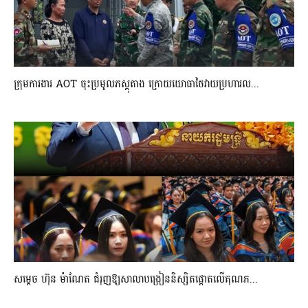
ក្រុមការងារ AOT ចុះប្រមូលភស្តុតាង ក្រោយយោធាថៃវាយប្រហារល...
សម្តេច ហ៊ុន ម៉ាណែត ជំរុញឱ្យសាលាបង្រៀននិស្សិតផ្តោតលើគុណភ...