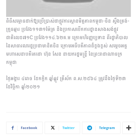
ពិធីសម្ពោធដាក់ឱ្យប្រើប្រាស់ជាផ្លូវការស្ពានមិត្តភាពកម្ពុជា-ចិន ស្ទឹងត្រង់-
ក្រូចឆ្មារ ប្រវែង១១៣១ម៉ែត្រ និងប្រកាសបើកការដ្ឋានសាងសង់ផ្លូវ
ជាតិលេខ៧១C ប្រវែង១១៤.៦២គ.ម ក្រោមហិរញ្ញប្បទាន ពីរដ្ឋាភិបាល
នៃសាធារណរដ្ឋប្រជាមានិតចិន ក្រោមអធីបតីភាពដ៏ខ្ពងខ្ពស់ សម្តេចអគ្គ
មហាសេនាបតីតេជោ ហ៊ុន សែន នាយករដ្ឋមន្ត្រី នៃព្រះរាជាណាចក្រ
កម្ពុជា
ថ្ងៃអង្គារ ៤រោច ខែកក្តិក ឆ្នាំឆ្លូវ ត្រីស័ក ព.ស.២៥៦៤ ត្រូវនឹងថ្ងៃទី២៣
ខែវិច្ឆិកា ឆ្នាំ២០២១
Facebook
Twitter
Telegram