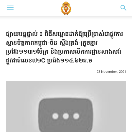
ផ្សាយបន្តផ្ទាល់ ៖ ពិធីសម្ពោធដាក់ឱ្យប្រើប្រាស់ជាផ្លូវការ
ស្ពានមិត្តភាពកម្ពុជា-ចិន ស្ទឹងត្រង់-ក្រូចឆ្មារ
ប្រវែង១១៣១ម៉ែត្រ និងប្រកាសបើកការដ្ឋានសាងសង់
ផ្លូវជាតិលេខ៧១C ប្រវែង១១៤.៦២គ.ម
23 November, 2021