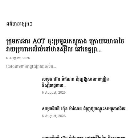
ពត៌មានផ្សេងៗ
ក្រុមការងារ AOT ចុះប្រមូលភស្តុតាង ក្រោយយោធាថៃ
វាយប្រហារលើលំនៅឋានស៊ីវិល នៅខេត្តព្រ...
6 August, 2026
យោងតាមការបង្ហោះផ្សាយរបស់ក...
សម្តេច ហ៊ុន ម៉ាណែត ជំរុញឱ្យសាលាបង្រៀន
និស្សិតផ្តោតល...
6 August, 2026
សម្តេចធិបតី ហ៊ុន ម៉ាណែត ជំរុញឱ្យបណ្តុះសមត្ថភាពពិតរ...
6 August, 2026