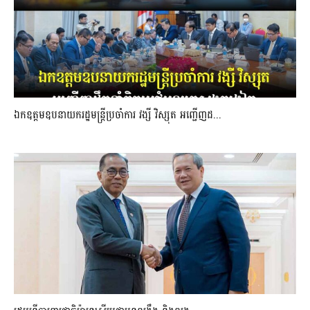
ឯកឧត្តមឧបនាយករដ្ឋមន្រ្តីប្រចាំការ វង្សី វិស្សុត អញ្ជើញដ...