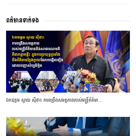
ពត៌មានទាក់ទង
ឯកឧត្តម ស្វាយ ស៊ីថា៖ ការពង្រឹងសមត្ថភាពរបស់មន្ត្រីព័ត៌មា...