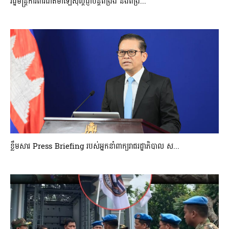
រដ្ឋមន្ត្រីការពារជាតិម៉ាឡេស៊ីប្ដេជ្ញាបន្តពង្រឹង និងពង្រ...
ខ្លឹមសារ Press Briefing របស់អ្នកនាំពាក្យរាជរដ្ឋាភិបាល ស...