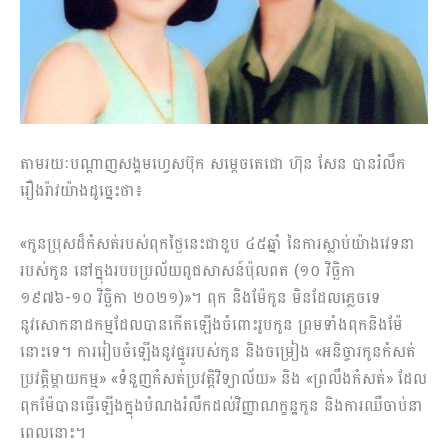
តាមរយៈបណ្តាញសង្គមហ្វេសប៊ុក សម្តេចតេជោ ហ៊ុន សែន បានរំលឹក
រឿងរ៉ាវយ៉ាងដូច្នេះថា៖
«កូនប្រុសដ៏កំសត់របស់ពុកថ្ងៃនេះជាខួប ៤៥ឆ្នាំ នៃការស្លាប់យ៉ាងវេទនា
របស់កូន នៅក្នុងរបបប្រល័យពូជសាសន៍ប៉ុលពត (១០ វិច្ឆិកា
១៩៧៦-១០ វិច្ឆិកា ២០២១)»។ ពុក និងម៉ែកូន មិនដែលភ្លេចទេ
នូវសោកនាដកម្មដែលបានកើតឡើងចំពោះរូបកូន ព្រមទាំងពុកនិងម៉ែ
នោះទេ។ ការរៀបចំឡើងនូវផ្នូររបស់កូន និងចម្រៀង «អនិច្ចារកូនកំសត់
ប្រវត្តិម្ដាយកម្ម» «ទំនួញកំសត់ប្រវត្តិវិទ្យាល័យ» និង «ព្រលឹងកំសត់» ដែល
ពុកម៉ែបានធ្វើឡើងក្នុងបំណងរំលឹកដល់វិញ្ញាណក្ខន្ឋកូន និងការឈឺចាប់នា
ពេលនោះ។