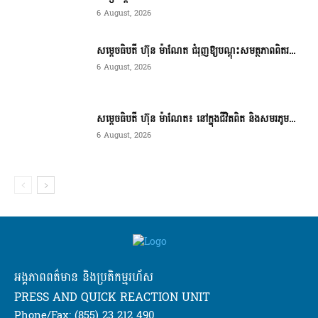
6 August, 2026
សម្តេចធិបតី ហ៊ុន ម៉ាណែត ជំរុញឱ្យបណ្តុះសមត្ថភាពពិតរ...
6 August, 2026
សម្តេចធិបតី ហ៊ុន ម៉ាណែត៖ នៅក្នុងជីវិតពិត និងសមរភូម...
6 August, 2026
អង្គភាពពត៌មាន និងប្រតិកម្មរហ័ស
PRESS AND QUICK REACTION UNIT
Phone/Fax: (855) 23 212 490