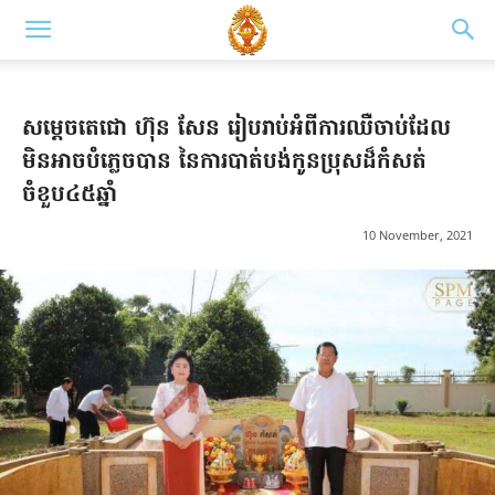
សម្តេចតេជោ ហ៊ុន សែន រៀបរាប់អំពីការឈឺចាប់ដែល
មិនអាចបំភ្លេចបាន នៃការបាត់បង់កូនប្រុសដ៏កំសត់
ចំខួប៤៥ឆ្នាំ
10 November, 2021