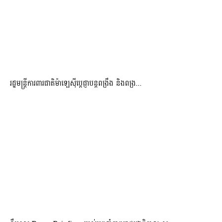
រដ្ឋមន្ត្រីការពារជាតិម៉ាឡេស៊ីប្ដេជ្ញាបន្តពង្រឹង និងពង្រ...