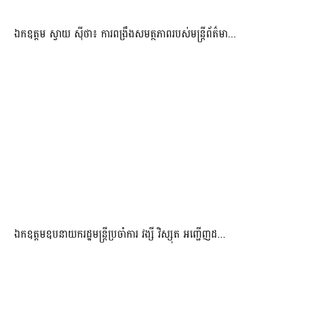
ឯកឧត្តម ស្វាយ ស៊ីថា៖ ការពង្រឹងសមត្ថភាពរបស់មន្ត្រីព័ត៌មា...
ឯកឧត្តមឧបនាយករដ្ឋមន្រ្តីប្រចាំការ វង្សី វិស្សុត អញ្ជើញដ...