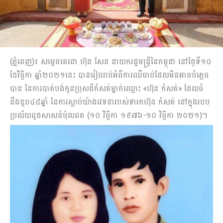
(ភ្នំពេញ)៖ សម្តេចតេជោ ហ៊ុន សែន នាយករដ្ឋមន្រ្តីនៃកម្ពុជា នៅថ្ងៃទី១០
ខែវិច្ឆិកា ឆ្នាំ២០២១នេះ បានរៀបរាប់អំពីការឈឺចាប់ដែលមិនអាចបំភ្លេច
បាន នៃការបាត់បង់កូនប្រុសដ៏កំសត់ម្នាក់ឈ្មោះ «ហ៊ុន កំសត់» ដែលចំ
នឹងខួប៤៥ឆ្នាំ នៃការស្លាប់យ៉ាងវេទនារបស់ទារកហ៊ុន កំសត់ នៅក្នុងរបប
ប្រល័យពូជសាសន៍ប៉ុលពត (១០ វិច្ឆិកា ១៩៧៦-១០ វិច្ឆិកា ២០២១)។