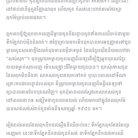
ប្រាប់គាត់ថា កូនស្លាប់ហើយនឹងដាក់ឈ្មោះកូនថា «កំសត់»។ ឈ្មោះនេះ
នៅជាប់ជានិច្ចក្នុងវិញ្ញាណពុក ហើយកូន កំសត់នេះហាក់តាមថែរក្សា
ពុកម៉ែគ្រប់ពេលវេលា។
ពួកគេបង្ខំឱ្យពុកចាកចេញពីម្តាយកូននិងខ្មោចកូនទាំងការឈឺចាប់ជាមួយ
ទឹកភ្នែករាប់ម៉ឺនដំណក់។ ៣ថ្ងៃក្រោយមកទើបពុកបានការអនុញ្ញាតទៅជួប
ម្តាយកូនសារជាថ្មីដែលកំពុងមានជម្ងឺជាទម្ងន់ ដែលខ្មែរយើងនិយមហៅថា
”សល់សុក”។ ពុកត្រូវយកម្តាយកូនចេញពីពេទ្យដើម្បីឱ្យឆ្មបបុរាណខ្មែរ
កាយទម្លាក់សុកចេញ ទើបសង្គ្រោះជីវិតម្ដាយកូនបាន។ ពុកសុំទោសកូន
ដែលពុកមិនដឹងថា សាកសពកូនគេយកទៅកប់ ឬបោះចោលនៅទីណា
ព្រោះការងារបន្ទាន់របស់ពុក គឺត្រូវយកម្តាយកូនចេញពីមន្ទីរពេទ្យទៅ
ព្យាបាលតាមបែបបុរាណវិញ។ ពុកពុំមានពេលស្វែងរកសាកសពកូន
នៅពេលនោះទេ សង្ឃឹមថាកូនយោគយល់ ហើយមកនៅផ្នូរដែលពុកម៉ែ
បានសាងសង់សំរាប់កូនតាំងពីទសវត្សឆ្នាំ ១៩៨០ មក។
រៀងរាល់ពេលដែលពុកនឹកដល់រឿងដ៏ឈឺចាប់នេះ ទឹកភ្នែកពុកតែងតែហូរ
ចេញមក នេះជាទឹកភ្នែកនឹកដល់កូនកំសត់ ជាទឹកភ្នែកនឹកដល់ការឈឺ