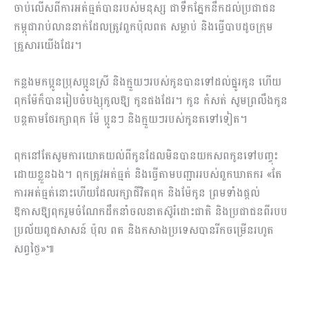
ចាប់លើសពីការអត់ធ្មត់បានរបស់មនុស្ស ជាទឹកភ្នែកនឹកដល់ប្រជាជន
កម្ពុជារាប់លាននាក់ដែលត្រូវពួកប៉ុលពត សម្លាប់ និងធ្វើបាបដូចក្រុម
គ្រួសារយើងដែរ។
កន្លងមកប្អូនប្រុសប្អូនស្រី និងក្មួយៗរបស់កូនបានទៅដល់ផ្នូរកូន ហើយ
ពុកម៉ែក៏បានរៀបចំបង្សុកូលឱ្យ កូនផងដែរ។ កូន កំសត់ សូមព្រលឹងកូន
បន្តតាមថែរក្សាពុក ម៉ែ ប្អូនៗ និងក្មួយៗរបស់កូនតទៅទៀត។
ពុកនៅតែសូមការយោគយល់ពីកូនដែលមិនបានយកសពកូនទៅបញ្ចុះ
ដោយខ្លួនឯង។ ពុកត្រូវអត់ធ្មត់ និងធ្វើតាមបញ្ជាររបស់ពួកឃាតករ «តែ
ការអត់ធ្មត់នោះហើយដែលរក្សាជីវិតពុក និងម៉ែកូន ព្រមទាំងផ្តល់
ឱកាសឱ្យពុករួមចំណែកដឹកនាំចលនាតស៊ូរំដោះជាតិ និងប្រជាជនពីរបប
ប្រល័យពូជសាសន៍ ប៉ុល ពត និងកសាងប្រទេសបានរីកចម្រើនរហូត
សព្វថ្ងៃ»៕