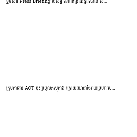
ខ្លឹមសារ Press Briefing របស់អ្នកនាំពាក្យរាជរដ្ឋាភិបាល ស...
ក្រុមការងារ AOT ចុះប្រមូលភស្តុតាង ក្រោយយោធាថៃវាយប្រហារល...