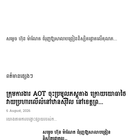
សម្តេច ហ៊ុន ម៉ាណែត ជំរុញឱ្យសាលាបង្រៀននិស្សិតផ្តោតលើគុណភ...
ពត៌មានផ្សេងៗ
ក្រុមការងារ AOT ចុះប្រមូលភស្តុតាង ក្រោយយោធាថៃ
វាយប្រហារលើលំនៅឋានស៊ីវិល នៅខេត្តព្រ...
6 August, 2026
យោងតាមការបង្ហោះផ្សាយរបស់ក...
សម្តេច ហ៊ុន ម៉ាណែត ជំរុញឱ្យសាលាបង្រៀន
និស្សិតផ្តោតល...