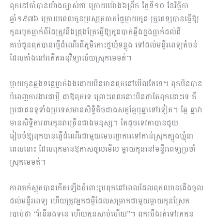
ពុកនៅចាំបានយ៉ាងច្បាស់ថា ក្រោយម៉ោង៦ព្រឹក ថ្ងៃទី១០ ខែវិច្ចិកា
ឆ្នាំ១៩៧៦ ក្រោយពេលកូនប្រសូត្រចាកផ្ទៃម្តាយកូន គ្រូពេទ្យបានធ្វើឱ្យ
កូនរបូតធ្លាក់ពីដៃត្រូវនឹងជ្រុងគ្រែធ្វើឱ្យកូនបាក់ឆ្អឹងខ្នងធ្លាក់ដល់ដី
គាប់ជួនពុកបានធ្វើដំណើរពីភូមិកោះថ្មឃុំទន្លូង ទៅដល់មន្ទីរពេទ្យតំបន់
ដែលតាំងនៅអតីតអនុវិទ្យាល័យស្រុកមេមត់។
ម្តាយកូនឆ្លងទន្លេម្នាក់ឯងដោយមិនមានពុកនៅមើលថែទេ។ ពុកមិនបាន
បំពេញការងារជាប្តី ជាឪពុកទេ ព្រោះពេលនោះមិនថាតែពុកនោះទេ គឺ
ប្រជាជនទូទាំងប្រទេសមានសិទ្ឋិតិចជាងសត្វឆ្កែឬឆ្មាទៅទៀត។ ឆ្កែ ឆ្មាវា
មានសិទ្ឋិការពារកូនវាច្រើនជាងមនុស្ស។ តែដូចទេវតាបានជួយ
រៀបចំឱ្យពុកបានធ្វើដំណើរជាមួយមេបញ្ជាការទៅកាន់ស្រុកត្បូងឃ្មុំនា
ពេលនោះ ដែលពុកមានឱកាសចូលមើល ម្តាយកូននៅមន្ទីរពេទ្យប្រចាំ
ស្រុកមេមត់។
ភាពតក់ស្លុតបានកើតឡើងចំពោះរូបពុកនៅពេលដែលពុកឈានជើងចូល
ដល់មន្ទីរពេទ្យ ហើយត្រូវអ្នកជម្ងឺដែលសម្រាកជាមួយម្តាយកូនស្រែក
ប្រាប់ថា “រ៉ានីឆ្លងទន្លេ ហើយកូនស្លាប់ហើយ”។ ពុកប្រឹងរត់ទៅរកកូន