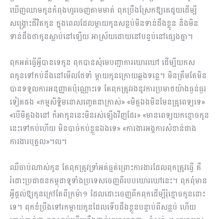
ឃើញឈាមកូនកំពុងហូរចេញតាមមាត់ ពុកប្រឹងស្រែកឱ្យគេជួយដើម្បី
សង្គ្រោះជីវិតកូន ក្នុងពេលដែលម្តាយកូនសន្លប់មិនទាន់ដឹងខ្លួន និងមិន
ទាន់ដឹងថាកូនស្លាប់នៅឡើយ អាស្រ័យដោយនៅបន្ទប់នៅផ្សេងគ្នា។
ពុកអត់ធ្វើអ្វីបានទេកូន ពុកបានសុំមេបញ្ជាការឃោរឃៅ ដើម្បីយកស
ពកូនទៅកប់នឹងនៅមើលថែទាំ ម្តាយកូនក្រោយឆ្លងទន្លេ។ មិនត្រឹមតែមិន
បានទទួលការអនុញ្ញាតប៉ុណ្ណោះទេ តែពុកត្រូវរងនូវការប្រមាថយ៉ាងធ្ងន់ធ្ងរ
ទៀតផង «កម្មសិទ្ឋិមនោសញ្ចេតនាក្រាស់» «មិត្តឯងមិនមែនគ្រូពេទ្យទេ»
«បើមិត្តឯងនៅ ក៏អាកូននេះមិនរស់ឡើងវិញដែរ» «មានពេទ្យយកខ្មោចកូន
នេះទៅកប់ហើយ មិនបាច់កប់ខ្លួនឯងទេ» «ការងារអង្គការសំខាន់ជាង
ការងារបុគ្គល»។ល។
ឈឺចាប់ណាស់កូន តែពុកត្រូវទ្រាំអត់ធ្មត់ព្រោះការងារដែលពុកត្រូវធ្វើ គឺ
រំដោះប្រជាជនកម្ពុជាទូទាំងប្រទេសចេញពីរបបឃោរឃៅនេះ។ ពុកពុំមាន
អ្វីផ្តល់ឱ្យកូនក្រៅតែពីក្រម៉ា១ ដែលដោះចេញពីកពុកដើម្បីរុំខ្មោចកូននោះ
ទេ។ ពុកខំប្រឹងទៅរកម្តាយកូនដែលទើបដឹងខ្លួនបន្ទាប់ពីសន្លប់ ហើយ