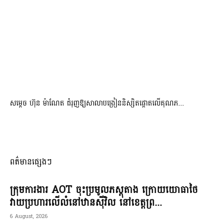
សម្តេច ហ៊ុន ម៉ាណែត ជំរុញឱ្យសាលាបង្រៀននិស្សិតផ្តោតលើគុណភ...
ពត៌មានផ្សេងៗ
ក្រុមការងារ AOT ចុះប្រមូលភស្តុតាង ក្រោយយោធាថៃ
វាយប្រហារលើលំនៅឋានស៊ីវិល នៅខេត្តព្រ...
6 August, 2026