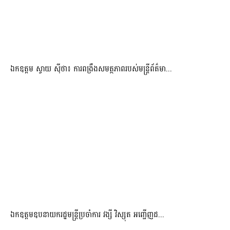
ឯកឧត្តម ស្វាយ ស៊ីថា៖ ការពង្រឹងសមត្ថភាពរបស់មន្ត្រីព័ត៌មា...
ឯកឧត្តមឧបនាយករដ្ឋមន្រ្តីប្រចាំការ វង្សី វិស្សុត អញ្ជើញដ...