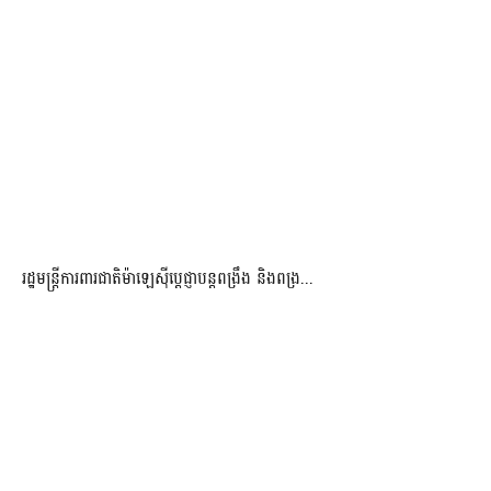
រដ្ឋមន្ត្រីការពារជាតិម៉ាឡេស៊ីប្ដេជ្ញាបន្តពង្រឹង និងពង្រ...