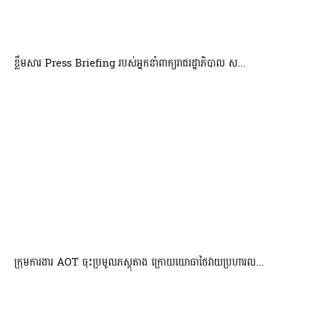
ខ្លឹមសារ Press Briefing របស់អ្នកនាំពាក្យរាជរដ្ឋាភិបាល ស...
ក្រុមការងារ AOT ចុះប្រមូលភស្តុតាង ក្រោយយោធាថៃវាយប្រហារល...