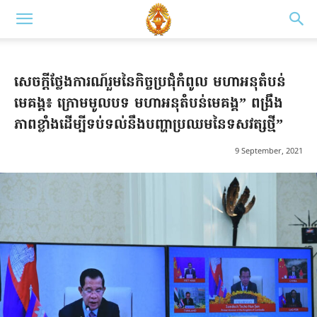
សេចក្តីថ្លែងការណ៍រួមនៃកិច្ចប្រជុំកំពូល មហាអនុតំបន់
មេគង្គ៖ ក្រោមមូលបទ មហាអនុតំបន់មេគង្គ” ពង្រឹង
ភាពខ្លាំងដើម្បីទប់ទល់នឹងបញ្ហាប្រឈមនៃទសវត្សថ្មី”
9 September, 2021