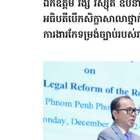
ឯកឧត្តម វង្សី វិស្សុត ឧបនា
អធិបតីបើកសិក្ខាសាលាថ្នាក់
ការងារកែទម្រង់ច្បាប់របស់