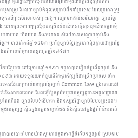
ា មូលដ្ឋានច្បាប់ខ្មែរបុរាណទទួលឥទ្ធិពលពីប្រព័ន្ធច្បាប់បែប
រះធម្មសាស្ត្រ ដែលជាច្បាប់កំពូលសម្រាប់ដឹកនាំប្រទេស ដែលប្រជារាស្ត្រ
តម្កល់ទុកលើព្រះសិរសារបស់ព្រះអង្គ។ រហូតមកដល់សម័យអង្គរ ច្បាប់ខ្មែរ
 ដោយព្រះមហាក្សត្រខ្មែរជាច្រើនជំនាន់បានធ្វើសុខដុមនីយកម្មលទ្ធិ
ទាំងមហាយាន ហីនយាន និងវចរយាន សំដៅធានាសណ្តាប់ធ្នាប់និង
។ ចាប់តាំងពីឆ្នាំ១៨៦៣ ប្រព័ន្ធច្បាប់ខ្មែរត្រូវបានប្រែក្លាយជាប្រព័ន្ធ
់និងអភិបាលកិច្ចបានបន្តរហូតឆ្នាំ១៩៤៧។
រំលឹកបន្ថែមថា នៅក្រោយឆ្នាំ១៩៩៣ កម្ពុជាបានរៀបចំប្រព័ន្ធច្បាប់ និង
ឆ្នាំ១៩៩៣ ដោយទទួលយកជំនួយពីដៃគូអភិវឌ្ឍន៍ជាច្រើនប្រទេស ទាំង
ិងប្រទេសដែលប្រកាន់យកប្រព័ន្ធច្បាប់ Common Law ក្នុងគោលដៅ
ិងសាកលលោក ដែលធ្វើឱ្យច្បាប់កម្ពុជាបច្ចុប្បន្នមានអត្តសញ្ញាណ
រពៃណីផង ច្បាប់បែបទំនើបផង និងទស្សនវិជ្ជាច្បាប់បែបចម្រុះផង។
ាបច្ចុប្បន្ន ស្ថិតក្នុងអត្ថបទច្បាប់ផង និងស្ថិតនៅក្នុងផ្នត់គំនិតរបស់
ុជាបានបោះជំហានយ៉ាងស្វាហាប់ក្នុងការធ្វើទំនើប​កម្ម​​ច្បាប់ ស្របតាម