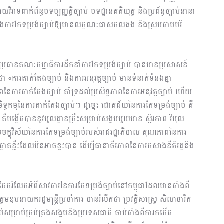
ិវាទពាក់ព័ន្ធបទប្បញ្ញត្តិច្បាប់ បទដ្ឋានគតិយុត្ត និងប្រព័ន្ធច្បាប់នានា
ងការកែទម្រង់ច្បាប់ឱ្យមានលក្ខណៈជាសកលផង និងស្របតាមបរិ
ិងជាប្រធានគណៈកម្មាធិការដឹកនាំការកែទម្រង់ច្បាប់ បានមានប្រសាសន៍
ា «ការតាក់តែងច្បាប់ និងការអនុវត្តច្បាប់ មានទំនាក់ទំនងគ្នា
នៃការតាក់តែងច្បាប់ គាំទ្រដល់ប្រសិទ្ធភាពនៃការអនុវត្តច្បាប់ ហើយ
ិទ្ធកម្មនៃការតាក់តែងច្បាប់។ ដូច្នេះ ជោគជ័យនៃការកែទម្រង់ច្បាប់ គឺ
បង្កើតបាននូវមូលដ្ឋានគ្រឹះសម្រាប់សង្គមមួយមាន ស្ថិរភាព វិបុល
ចក្ខុវិស័យនៃការកែទម្រង់ច្បាប់របស់រាជរដ្ឋាភិបាល គុណភាពនៃការ
កត្តាគន្លឹះដែលមិនអាចខ្វះបាន ដើម្បីធានាចីរភាពនៃការកសាងនីតិរដ្ឋនិង
៏បានចែករំលែកអំពីសាវតារនៃការកែទម្រង់ច្បាប់នៅកម្ពុជាដែលមានតាំងពី
រដ្ឋមន្ត្រីប្រចាំការ បានរំលឹកថា ប្រវត្តិសាស្ត្រ សិលាចារឹក
្បាប់សម្រាប់គ្រប់គ្រងសង្គមនិងប្រទេសជាតិ ចាប់តាំងពីការកកើត