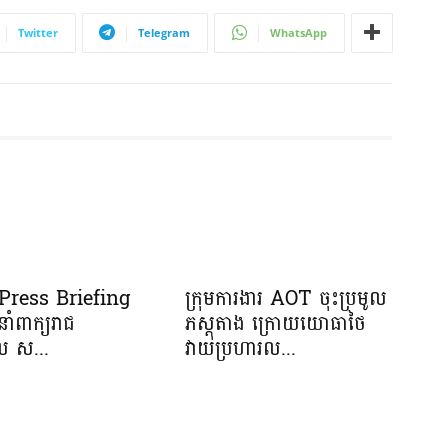
Twitter
Telegram
WhatsApp
រ Press Briefing
ក្រុមការងារ AOT ចុះប្រមូល
នាំពាក្យរាជ
ភស្តុតាង ក្រោយយោធាថៃ
ាល ស...
វាយប្រហារល...