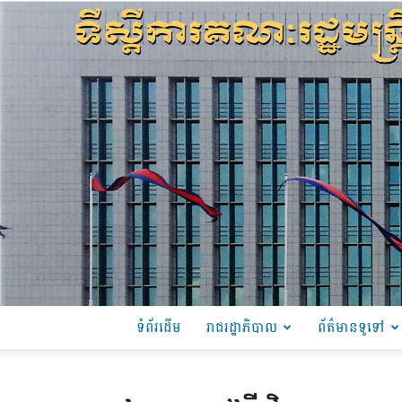
ទំព័រដើម
រាជរដ្ឋាភិបាល
ព័ត៌មានទូទៅ