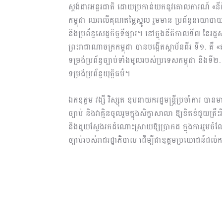
ស្តង់ដារអន្តរជាតិ ដោយប្រកាន់យកនូវគោលការណ៍ «នីតិរដ្ឋ
កម្ពុជា ឈរលើគុណតម្លៃស្នូល រួមមាន ប្រព័ន្ធនយោបាយលទ
និង​ប្រព័ន្ធ​សេដ្ឋកិច្ចទីផ្សារ។ នៅក្នុងនីតិកាលទី៧ នៃ
ព្រះរាជាណាចក្រកម្ពុជា បានបង្កើតស្ថាប័នពីរ ទី១. គឺ 
ទម្រង់ប្រព័ន្ធច្បាប់ទាំងមូលរបស់ប្រទេសកម្ពុជា និងទី២
ទម្រង់ប្រព័ន្ធយុត្តិធម៌។
ឯកឧត្តម វង្សី វិស្សុត ឧបនាយករដ្ឋមន្ត្រីប្រចាំការ បានម
ច្បាប់ និងវាគ្មិនចូលរួមក្នុងសិក្ខាសាលា ឱ្យខិតខំជួយត្
និងជួយស្វែងរកដំណោះស្រាយឱ្យប្រាកដ ក្នុងការរួមចំណែ
ច្បាប់របស់រាជរដ្ឋាភិបាល ដើម្បីជាឧត្តមប្រយោជន៍ដល់