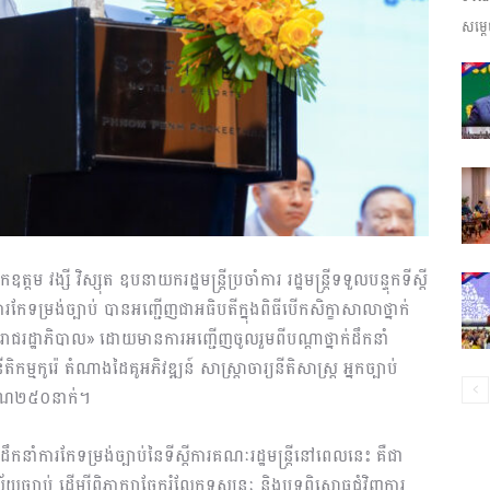
សម្តេ
ព័ត៌មាន​
និង
តម វង្សី វិស្សុត ឧបនាយករដ្ឋមន្ត្រីប្រចាំការ រដ្ឋមន្ត្រីទទួលបន្ទុកទីស្តី
រកែទម្រង់ច្បាប់ បានអញ្ជើញជាអធិបតីក្នុងពិធីបើកសិក្ខាសាលាថ្នាក់
ប្រតិកម្ម
បស់រាជរដ្ឋាភិបាល» ដោយមានការអញ្ជើញចូលរួមពីបណ្តាថ្នាក់ដឹកនាំ
្មកូរ៉េ តំណាងដៃគូអភិវឌ្ឍន៍ សាស្ត្រាចារ្យនីតិសាស្ត្រ អ្នកច្បាប់
្រមាណ២៥០នាក់។
នាំការកែទម្រង់ច្បាប់នៃទីស្តីការគណៈរដ្ឋមន្ត្រីនៅពេលនេះ គឺជា
រហ័ស
ិស័យច្បាប់ ដើម្បីពិភាក្សាចែករំលែកទស្សនៈ និងបទពិសោធជុំវិញការ