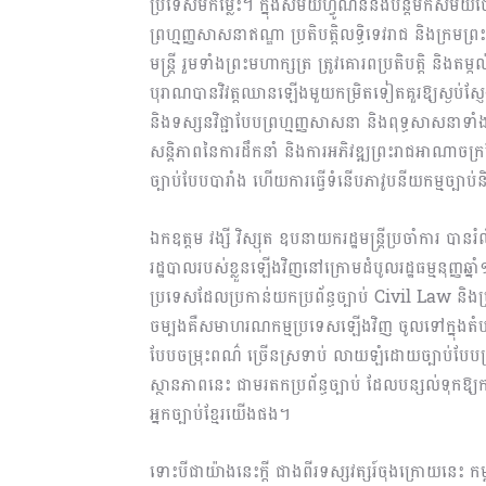
ប្រទេសមកម្ល៉េះ។ ក្នុងសម័យហ្វូណននិងបន្តមកសម័យចេនឡ
ព្រហ្មញ្ញសាសនាឥណ្ឌា ប្រតិបត្តិលទ្ធិទេវរាជ និងក្រមព្
មន្ត្រី រួមទាំងព្រះមហាក្សត្រ ត្រូវគោរពប្រតិបត្តិ និង
បុរាណបានវិវត្តឈានឡើងមួយកម្រិតទៀតគួរឱ្យស្ងប់ស្ញែង
និងទស្សនវិជ្ជាបែបព្រហ្មញ្ញសាសនា និងពុទ្ធសាសនា
សន្តិភាពនៃការដឹកនាំ និងការអភិវឌ្ឍព្រះរាជអាណាចក្រខ្មែរ
ច្បាប់បែបបារាំង ហើយការធ្វើទំនើបភាវូបនីយកម្មច្បាប
ឯកឧត្តម វង្សី វិស្សុត ឧបនាយករដ្ឋមន្ត្រីប្រចាំការ បាន
រដ្ឋបាលរបស់ខ្លួនឡើងវិញនៅក្រោមដំបូលរដ្ឋធម្មនុញ្ញ
ប្រទេសដែលប្រកាន់យកប្រព័ន្ធច្បាប់ Civil Law ន
ចម្បងគឺសមាហរណកម្មប្រទេសឡើងវិញ ចូលទៅក្នុងតំបន់ន
បែបចម្រុះពណ៌ ច្រើនស្រទាប់ លាយឡំដោយច្បាប់បែបប្
ស្ថានភាពនេះ ជាមរតកប្រព័ន្ធច្បាប់ ដែលបន្សល់ទុកឱ្យកម្ពុជ
អ្នកច្បាប់ខ្មែរយើងផង។
ទោះបីជាយ៉ាងនេះក្តី ជាងពីរទស្សវត្សរ៍ចុងក្រោយនេះ កម្ព