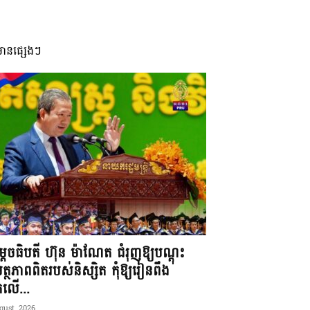
មានផ្សេងៗ
តេចធិបតី ហ៊ុន ម៉ាណែត ជំរុញឱ្យបណ្តុះ
្ថភាពពិតរបស់និស្សិត កុំឱ្យរៀនពឹង
ែកលើ...
gust, 2026