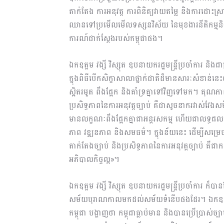
តាក់តែង ការអនុវត្ត ការពិនិត្យវាយតម្លៃ និងការដោះស្រាយវ
ឈានទៅប្រមើលមើលទស្សនវិស័យ នៃមុខងារនីតិកម្មនិ
ការណ៍ជាក់ស្តែងរបស់កម្ពុជាផង។
ឯកឧត្តម វង្សី វិស្សុត ឧបនាយករដ្ឋមន្ត្រីប្រចាំការ ន
ក្នុងពិធីបើកសិក្ខាសាលាថ្នាក់ជាតិដ៏មានសារៈសំខាន់នេះថ
ស្អិតរមួត ពឹងផ្អែក និងគាំទ្រគ្នាទៅវិញទៅមក។ គុណភាព
ប្រសិទ្ធភាពនៃការអនុវត្តច្បាប់ គឺជាសូចនាករវាស់វែងសម
មានលក្ខណៈពឹងផ្អែកគ្នាជាអន្តរសកម្ម ហើយជាលទ្ធផល គឺ
ភាព វឌ្ឍនភាព និងសមធម៌។ ក្នុងន័យនេះ ដើម្បីសម្រេច
តាក់តែងច្បាប់ និងប្រសិទ្ធភាពនៃការអនុវត្តច្បាប់ គឺជា
អភិបាលកិច្ចល្អ»។
ឯកឧត្តម វង្សី វិស្សុត ឧបនាយករដ្ឋមន្ត្រីប្រចាំការ ក
សម័យបុរាណកាលមកដល់សម័យទំនើបផងដែរ។ ឯកឧត្តមឧបនាយក
កម្ពុជា បង្ហាញថា កម្ពុជាធ្លាប់មាន និងបានប្រើប្រាស់ច