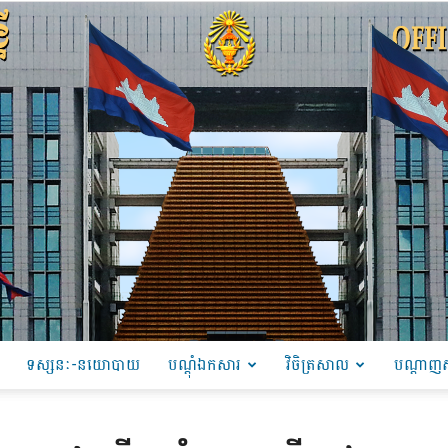
ទស្សនៈ-នយោបាយ
បណ្ដុំឯកសារ
វិចិត្រសាល
បណ្តាញស
PRU