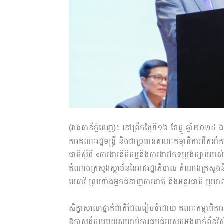
(រាជធានីភ្នំពេញ)៖ នៅព្រឹកថ្ងៃទី១៦ ខែធ្នូ ឆ្នាំ២០២៤ ឯកឧត្
ការគណៈរដ្ឋមន្ត្រី និងជាប្រធានគណៈកម្មាធិការដឹកនាំកា
ជាតិស្តីពី «ការងារនីតិកម្មនិងការងារកែទម្រង់ច្បាប់រ
តំណាងក្រសួងស្ថាប័ននៃរាជរដ្ឋាភិបាល តំណាងក្រសួងនីតិកម
មេធាវី ព្រមទាំងអ្នកជំនាញការជាតិ និងអន្តរជាតិ ប
សិក្ខាសាលាថ្នាក់ជាតិដែលរៀបចំដោយ គណៈកម្មាធិការដឹក
ឱកាសដ៏កម្រមួយសម្រាប់ការជួបជុំរបស់តួអង្គពាក់ព័ន្ធវ