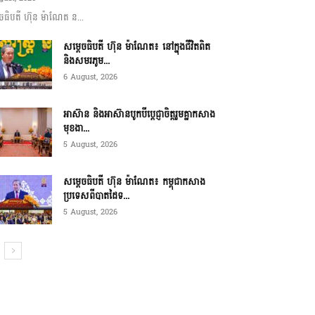
ចធិបតី ហ៊ុន ម៉ាណែត ន...
សម្តេចធិបតី ហ៊ុន ម៉ាណែត៖ នៅក្នុងជីវិតពិត
និងសមរភូម...
6 August, 2026
អាស៊ាន និងអាស៊ានបូកបីប្តេជ្ញាចិត្តរួមគ្នាកសាង
មុខងា...
5 August, 2026
សម្ដេចធិបតី ហ៊ុន ម៉ាណែត៖ កម្ពុជាកសាង
ប្រទេសពីបាតដៃទ...
5 August, 2026