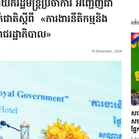
យករដ្ឋមន្ត្រីប្រចាំការ អញ្ជើញជា
ជាតិស្តីពី «ការងារនីតិកម្មនិង
ពត៌
I
រាជរដ្ឋាភិបាល»
16 December, 2024
អង្គ
ភាព​
សម្
សមត
ផ្អ
6 Au