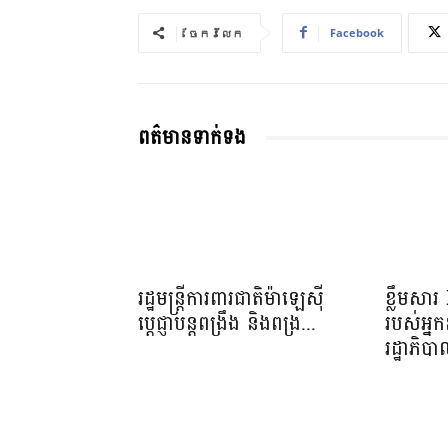
Facebook
ចែករំលែក
ពត៌មានទាក់ទង
រដ្ឋមន្ត្រីការពារជាតិម៉ាឡេស៊ី
ខ្លឹមសា
ប្ដេជ្ញាបន្តពង្រឹង និងពង្រ...
របស់អ្នក
រដ្ឋាភិប