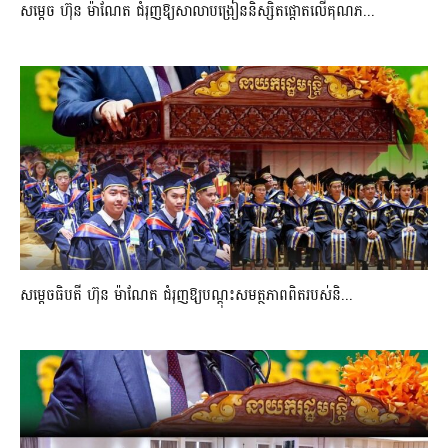
សម្តេច ហ៊ុន ម៉ាណែត ជំរុញឱ្យសាលាបង្រៀននិស្សិតផ្តោតលើគុណភ...
សម្តេចធិបតី ហ៊ុន ម៉ាណែត ជំរុញឱ្យបណ្តុះសមត្ថភាពពិតរបស់និ...