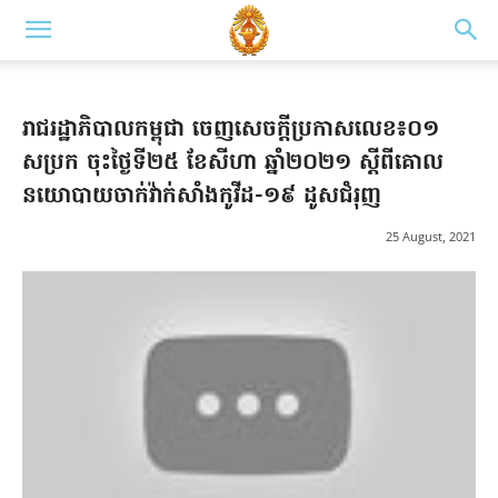
រាជរដ្ឋាភិបាលកម្ពុជា ចេញសេចក្តីប្រកាសលេខ៖០១
សប្រក ចុះថ្ងៃទី២៥ ខែសីហា ឆ្នាំ២០២១ ស្តីពីគោល
នយោបាយចាក់វ៉ាក់សាំងកូវីដ-១៩ ដូសជំរុញ
25 August, 2021