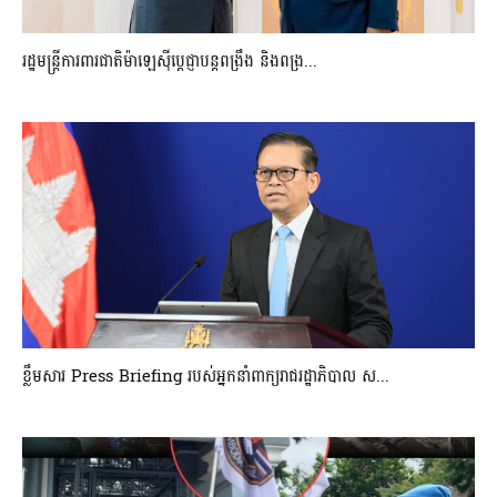
រដ្ឋមន្ត្រីការពារជាតិម៉ាឡេស៊ីប្ដេជ្ញាបន្តពង្រឹង និងពង្រ...
ខ្លឹមសារ Press Briefing របស់អ្នកនាំពាក្យរាជរដ្ឋាភិបាល ស...