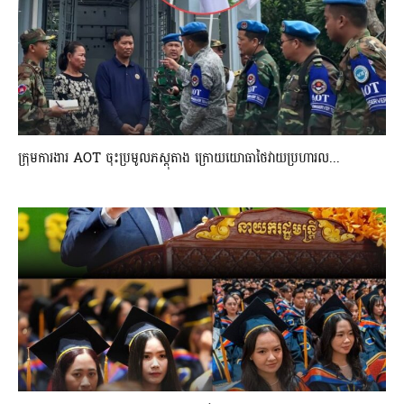
ក្រុមការងារ AOT ចុះប្រមូលភស្តុតាង ក្រោយយោធាថៃវាយប្រហារល...