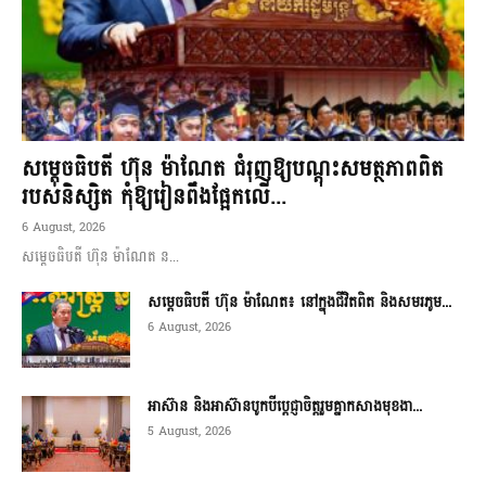
សម្តេចធិបតី ហ៊ុន ម៉ាណែត ជំរុញឱ្យបណ្តុះសមត្ថភាពពិត
របស់និស្សិត កុំឱ្យរៀនពឹងផ្អែកលើ...
6 August, 2026
សម្តេចធិបតី ហ៊ុន ម៉ាណែត ន...
សម្តេចធិបតី ហ៊ុន ម៉ាណែត៖ នៅក្នុងជីវិតពិត និងសមរភូម...
6 August, 2026
អាស៊ាន និងអាស៊ានបូកបីប្តេជ្ញាចិត្តរួមគ្នាកសាងមុខងា...
5 August, 2026