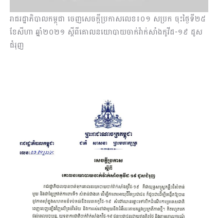
រាជរដ្ឋាភិបាលកម្ពុជា ចេញសេចក្តីប្រកាសលេខ៖០១ សប្រក ចុះថ្ងៃទី២៥
ខែសីហា ឆ្នាំ២០២១ ស្តីពីគោលនយោបាយចាក់វ៉ាក់សាំងកូវីដ-១៩ ដូស
ជំរុញ