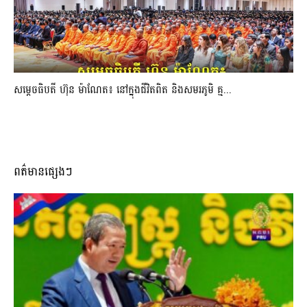
សម្តេចធិបតី ហ៊ុន ម៉ាណែត៖ នៅក្នុងជីវិតពិត និងសមរភូមិ គ្ម...
ពត៌មានផ្សេងៗ