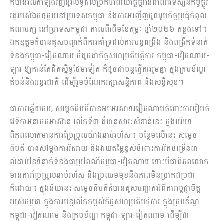
ក៏បានរំលឹកឡើងវិញនូវលទ្ធផលប្រកបដោយផ្លែផ្កានៃដំណើរទស្សនកិច្ចផ្លូវ
រដ្ឋរបស់ឯកឧត្តមនៅប្រទេសកម្ពុជា និងការអញ្ជើញចូលរួមកិច្ចប្រជុំកំពូល
គណបក្ស នៅប្រទេសកម្ពុជា កាលពីដើមខែកុម្ភៈ ឆ្នាំ២០២៦ កន្លងទៅ។
ឯកឧត្តមក៏បានគូសបញ្ជាក់ពីការគាំទ្រដល់ការបន្តពង្រឹង និងពង្រីកទំនាក់
ទំនងកម្ពុជា-វៀតណាម ក៏ដូចជាកិច្ចសហប្រតិបត្តិការ កម្ពុជា-វៀតណាម-
ឡាវ ឱ្យកាន់តែជិតស្និទ្ធថែមទៀត ក៏ដូចជាបន្តធ្វើការរួមគ្នា ក្នុងក្របខ័ណ្ឌ
តំបន់និងអន្តរជាតិ ដើម្បីរួមចំណែករក្សាសន្តិភាព និងសន្តិសុខ។
ជាការឆ្លើយតប, សម្ដេចធិបតីបានអបអរសាទរវៀតណាមចំពោះការរៀបចំ
វេទិកាអនាគតអាស៊ាន លើកទី៣ ដ៏មានសារៈសំខាន់នេះ ក្នុងបរិបទ
ពិភពលោកមានការប្រែប្រួលយ៉ាងឆាប់រហ័ស។ បន្ថែមលើនេះ សម្ដេច
ធិបតី បានសម្ដែងការរីករាយ និងវាយតម្លៃខ្ពស់ចំពោះការរីកចម្រើនជា
លំដាប់នៃទំនាក់ទំនងជាប្រពៃណីកម្ពុជា-វៀតណាម ទោះបីជាពិភពលោក
មានការប្រែប្រួលឆាប់រហ័ស និងប្រឈមមុខនឹងភាពមិនប្រាកដប្រជា
ក៏ដោយ។ ក្នុងន័យនេះ សម្ដេចធិបតីក៏បានគូសបញ្ជាក់អំពីការប្ដេជ្ញាចិត្ត
របស់កម្ពុជា ក្នុងការបន្តលើកកម្ពស់កិច្ចសហប្រតិបត្តិការ ក្នុងក្របខ័ណ្ឌ
កម្ពុជា-វៀតណាម និងក្របខ័ណ្ឌ កម្ពុជា-ឡាវ-វៀតណាម ដើម្បីជា