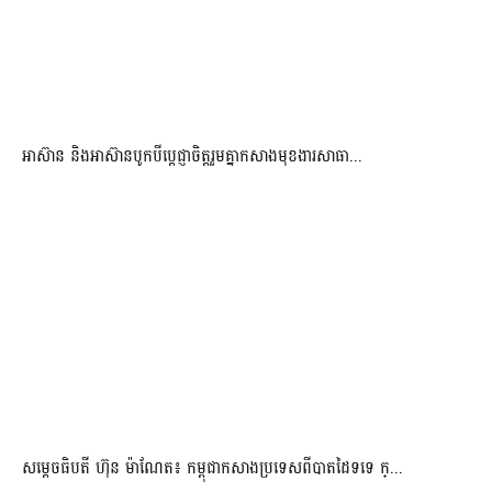
អាស៊ាន និងអាស៊ានបូកបីប្តេជ្ញាចិត្តរួមគ្នាកសាងមុខងារសាធា...
សម្ដេចធិបតី ហ៊ុន ម៉ាណែត៖ កម្ពុជាកសាងប្រទេសពីបាតដៃទទេ ក្...