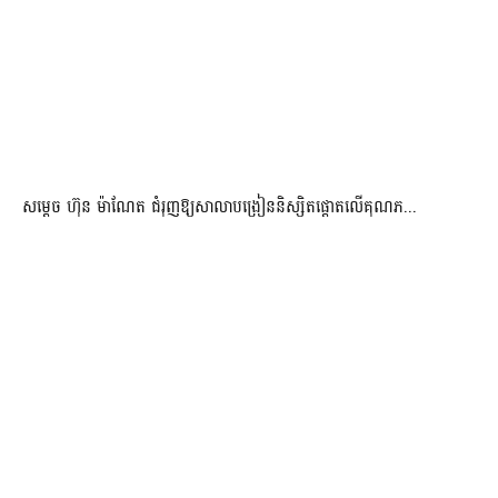
សម្តេច ហ៊ុន ម៉ាណែត ជំរុញឱ្យសាលាបង្រៀននិស្សិតផ្តោតលើគុណភ...