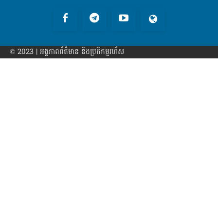
© 2023 | អង្គភាព​ព័ត៌មាន​ និងប្រតិកម្មរហ័ស