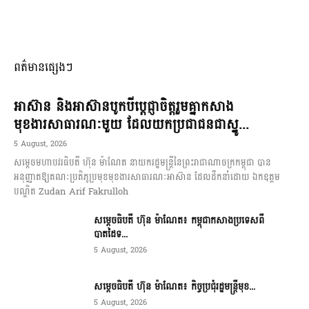
ពត៌មានផ្សេងៗ
អាស៊ាន និងអាស៊ានបូកបីប្តេជ្ញាចិត្តរួមគ្នាកសាង
មុខងារសាធារណៈមួយ ដែលយកប្រជាជនជាស្នូ...
5 August, 2026
សម្តេចមហាបវរធិបតី ហ៊ុន ម៉ាណែត នាយករដ្ឋមន្ត្រីនៃព្រះរាជាណាចក្រកម្ពុជា បាន
អនុញ្ញាតឱ្យគណៈប្រតិភូប្រមុខមុខងារសាធារណៈអាស៊ាន ដែលដឹកនាំដោយ ឯកឧត្តម
បណ្ឌិត Zudan Arif Fakrulloh
សម្ដេចធិបតី ហ៊ុន ម៉ាណែត៖ កម្ពុជាកសាងប្រទេសពី
បាតដៃទ...
5 August, 2026
សម្ដេចធិបតី ហ៊ុន ម៉ាណែត៖ កិច្ចប្រជុំរដ្ឋមន្ត្រីមុខ...
5 August, 2026