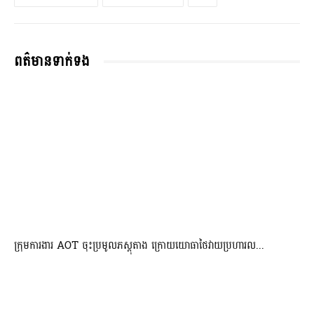
ពត៌មានទាក់ទង
ក្រុមការងារ AOT ចុះប្រមូលភស្តុតាង ក្រោយយោធាថៃវាយប្រហារល...