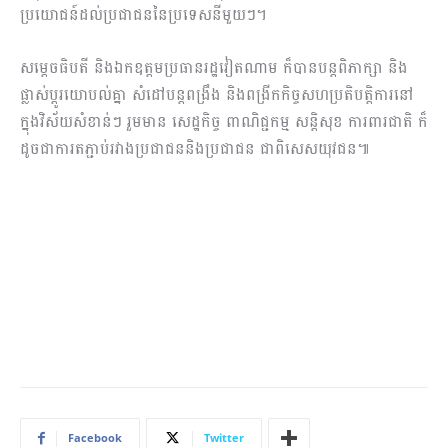
ប្រយោជន៍ដល់ប្រជាជននៃប្រទេសនីមួយៗ។
សម្ដេចធិបតី និងឯកឧត្តម​ប្រធានរដ្ឋវៀតណាម ក៏បានបន្តពិភាក្សា និង
ផ្លាស់ប្ដូរយោបល់គ្នា សំដៅបន្តពង្រឹង និងពង្រីកកិច្ចសហប្រតិបត្តិការនៅ
ក្នុងវិស័យសំខាន់ៗ រួមមាន សេដ្ឋកិច្ច​ ពាណិជ្ជកម្ម សន្តិសុខ ការពារជាតិ ក៏
ដូចជាការតភ្ជាប់រវាងប្រជាជននិងប្រជាជន ជាពិសេសយុវជន៕
Facebook
Twitter