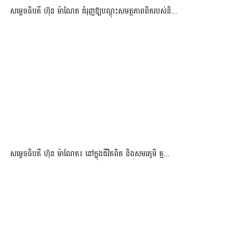
សម្តេចធិបតី ហ៊ុន ម៉ាណែត ជំរុញឱ្យបណ្តុះសមត្ថភាពពិតរបស់និ...
សម្តេចធិបតី ហ៊ុន ម៉ាណែត៖ នៅក្នុងជីវិតពិត និងសមរភូមិ គ្ម...