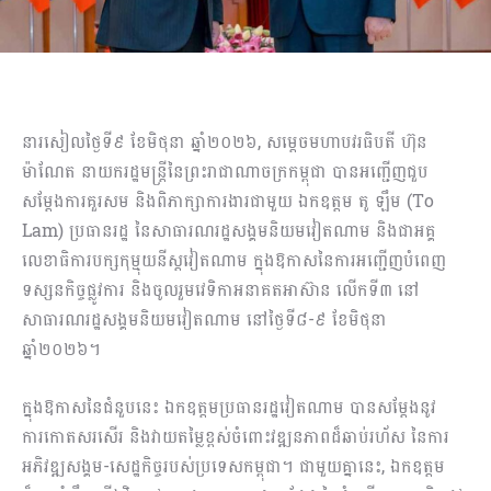
នារសៀលថ្ងៃទី៩ ខែមិថុនា ឆ្នាំ២០២៦, សម្តេចមហាបវរធិបតី ហ៊ុន
ម៉ាណែត នាយករដ្ឋមន្ត្រីនៃព្រះរាជាណាចក្រកម្ពុជា បានអញ្ជើញជួប
សម្តែងការគួរសម និងពិភាក្សាការងារជាមួយ ឯកឧត្តម​ តូ ឡឹម (To
Lam) ប្រធានរដ្ឋ នៃសាធារណរដ្ឋសង្គមនិយមវៀតណាម និងជាអគ្គ
លេខាធិការបក្សកុម្មុយនីស្តវៀតណាម ក្នុងឱកាសនៃការអញ្ជើញបំពេញ
ទស្សនកិច្ចផ្លូវការ និងចូលរួមវេទិកាអនាគតអាស៊ាន លើកទី៣ នៅ
សាធារណរដ្ឋសង្គមនិយមវៀតណាម នៅថ្ងៃទី៨-៩ ខែមិថុនា
ឆ្នាំ២០២៦។
ក្នុងឱកាសនៃជំនួបនេះ ឯកឧត្តម​ប្រធានរដ្ឋវៀតណាម បានសម្ដែងនូវ
ការកោតសរសើរ និងវាយតម្លៃខ្ពស់ចំពោះវឌ្ឍនភាពដ៏ឆាប់រហ័ស នៃការ
អភិវឌ្ឍសង្គម-សេដ្ឋកិច្ចរបស់ប្រទេសកម្ពុជា។ ជាមួយគ្នានេះ, ឯកឧត្តម​