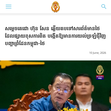
សម្តេចតេជោ ហ៊ុន សែន ឆ្លើយតបទៅសារព័ត៌មានថៃ
ដែលផ្សាយខុសការពិត បង្កើតឱ្យមានការយល់ច្រឡំជុំវិញ
បញ្ហាព្រំដែនកម្ពុជា-ថៃ
10 June, 2026