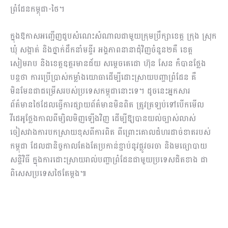
ព្រំដែនកម្ពុជា-ថៃ។
ក្នុងឱកាសអញ្ជើញជួបសំណេះសំណាលជាមួយក្រុមប្រឹក្សាខេត្ត ក្រុង ស្រុក
ឃុំ សង្កាត់ និងថ្នាក់ដឹកនាំមន្ទីរ អង្គភាពនានាជុំវិញចំនួន២គឺ ខេត្ត
សៀមរាប និងខេត្តឧត្តរមានជ័យ សម្តេចតេជោ ហ៊ុន សែន ក៏បានថ្លែង
បន្តថា ការប្រើប្រាស់កម្លាំងយោធាដើម្បីដោះស្រាយបញ្ហាព្រំដែន គឺ
មិនមែនជាជម្រើសរបស់ប្រទេសកម្ពុជានោះទេ។ ដូចនេះអ្នកសារ
ព័ត៌មានថៃដែលធ្វើការផ្សាយព័ត៌មានមិនពិត ត្រូវត្រឡប់ទៅបើកមើល
វីដេអូថ្លែងកាលពីម្សិលមិញឡើងវិញ ដើម្បីឱ្យបានយល់ច្បាស់លាស់
ចៀសវាងការបកស្រាយខុសពីការពិត ពីព្រោះគោលជំហរដាច់ខាតរបស់
កម្ពុជា ដែលជានិច្ចកាលតែងតែប្រកាន់ខ្ជាប់នូវផ្លូវចរចា និងមធ្យោបាយ
សន្តិវិធី ក្នុងការដោះស្រាយរាល់បញ្ហាព្រំដែនជាមួយប្រទេសជិតខាង ជា
ពិសេសប្រទេសថៃតែម្តង៕