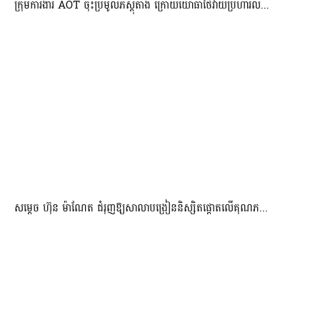
ក្រុមការងារ AOT ចុះប្រមូលភស្តុតាង ក្រោយយោធាថៃវាយប្រហារល...
សម្តេច ហ៊ុន ម៉ាណែត ជំរុញឱ្យសាលាបង្រៀននិស្សិតផ្តោតលើគុណភ...