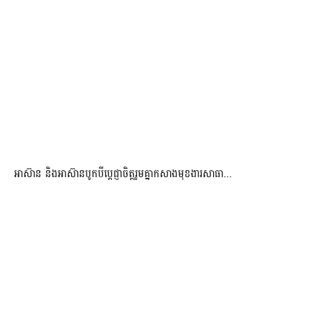
អាស៊ាន និងអាស៊ានបូកបីប្តេជ្ញាចិត្តរួមគ្នាកសាងមុខងារសាធា...