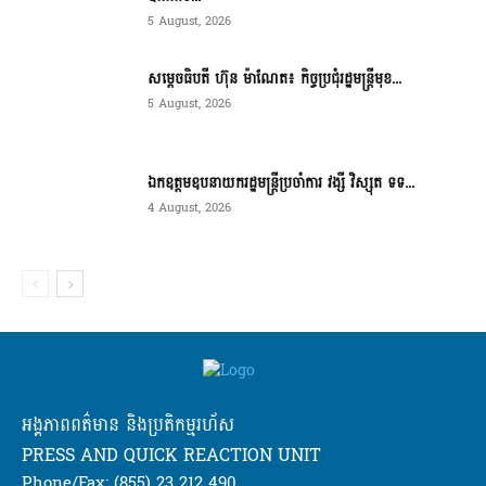
5 August, 2026
សម្ដេចធិបតី ហ៊ុន ម៉ាណែត៖ កិច្ចប្រជុំរដ្ឋមន្ត្រីមុខ...
5 August, 2026
ឯកឧត្តមឧបនាយករដ្ឋមន្ត្រីប្រចាំការ វង្សី វិស្សុត ទទ...
4 August, 2026
អង្គភាពពត៌មាន និងប្រតិកម្មរហ័ស
PRESS AND QUICK REACTION UNIT
Phone/Fax: (855) 23 212 490