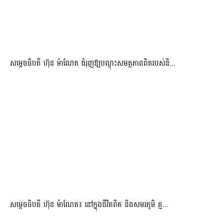
សម្តេចធិបតី ហ៊ុន ម៉ាណែត ជំរុញឱ្យបណ្តុះសមត្ថភាពពិតរបស់និ...
សម្តេចធិបតី ហ៊ុន ម៉ាណែត៖ នៅក្នុងជីវិតពិត និងសមរភូមិ គ្ម...