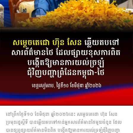
នៅព្រឹកថ្ងៃទី១០ ខែមិថុនា ឆ្នាំ២០២៦នេះ សម្តេចតេជោ ហ៊ុន សែន
ប្រមុខរដ្ឋស្តីទី បានឆ្លើយតបទៅកាន់អ្នកសារព័ត៌មានថៃមួយចំនួន ដែល
បានផ្សព្វផ្សាយព័ត៌មានមិនពិត បង្កើតឱ្យមានការយល់ច្រឡំជុំវិញបញ្ហា