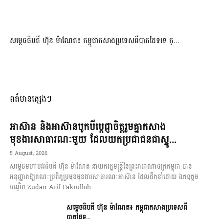
សម្ដេចធិបតី ហ៊ុន ម៉ាណែត៖ កម្ពុជាកសាងប្រទេសពីបាតដៃទទេ ក្...
ពត៌មានផ្សេងៗ
អាស៊ាន និងអាស៊ានបូកបីប្តេជ្ញាចិត្តរួមគ្នាកសាង
មុខងារសាធារណៈមួយ ដែលយកប្រជាជនជាស្នូ...
5 August, 2026
សម្តេចមហាបវរធិបតី ហ៊ុន ម៉ាណែត នាយករដ្ឋមន្ត្រីនៃព្រះរាជាណាចក្រកម្ពុជា បាន
អនុញ្ញាតឱ្យគណៈប្រតិភូប្រមុខមុខងារសាធារណៈអាស៊ាន ដែលដឹកនាំដោយ ឯកឧត្តម
បណ្ឌិត Zudan Arif Fakrulloh
សម្ដេចធិបតី ហ៊ុន ម៉ាណែត៖ កម្ពុជាកសាងប្រទេសពី
បាតដៃទ...