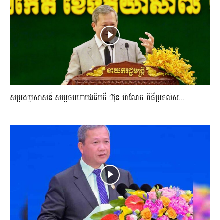
សម្រងប្រសាសន៍ សម្ដេចមហាបវរធិបតី ហ៊ុន ម៉ាណែត ពិធីប្រគល់ស...