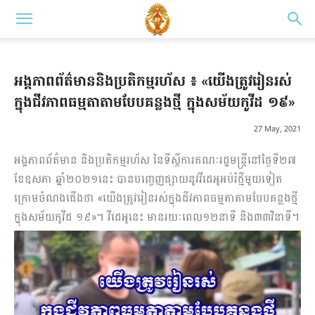
អង្គភាពព័ត៌មាននិងប្រតិកម្មរហ័ស ៖ «យើងត្រូវរៀនរស់
ក្នុងជីវភាពធម្មតាតាមបែបគន្លងថ្មី ក្នុងសម័យកូវីដ ១៩»
27 May, 2021
អង្គភាពព័ត៌មាន និងប្រតិកម្មរហ័ស នៃទីស្តីការគណៈរដ្ឋមន្ត្រីនៅថ្ងៃទី២៧
ខែឧសភា ឆ្នាំ២០២១នេះ បានបញ្ចេញផ្សាយនូវវីដេអូអប់រំថ្មីមួយទៀត
ក្រោមចំណងជើងថា «យើងត្រូវរៀនរស់ក្នុងជីវភាពធម្មតាតាមបែបគន្លងថ្មី
ក្នុងសម័យកូវីដ ១៩»។ វីដេអូនេះ មានរយៈពេល១២នាទី និង៣៣វិនាទី។