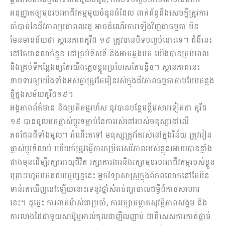
អនុញ្ញាតឲ្យមុខរបរអាជីវកម្មមួយចំនួនធំដែល ពាក់ព័ន្ធនឹងសេចក្តីត្រូវការ
ចាំបាច់នៃជីវភាពប្រជាពលរដ្ឋ អាចដំណើរការឡើងវិញជាធម្មតា មិន
មែនមានន័យថា ស្ថានភាពកូវីដ ១៩ ត្រូវបានបិទបញ្ចប់នោះទេ។ ជំងឺនេះ
នៅតែមានលាក់ខ្លួន នៅគ្រប់ទិសទី និងអាចឆ្លងមក យើងបានគ្រប់ពេល
និងគ្រប់ទីកន្លែងឲ្យតែយើងភ្លេចខ្លួនប្រហែសតែបន្តិច។ ស្ថានភាពនេះ
ទាមទារឲ្យយើងទាំងអស់គ្នាត្រូវតែរៀនរស់ក្នុងជីវភាពធម្មតាតាមបែបគន្លង
ថ្មីក្នុងសម័យកូវីដ១៩។
អង្គភាពព័ត៌មាន និងប្រតិកម្មរហ័ស នូវបានបន្ថែមខ្លឹមសារទៀតថា កូវីដ
១៩ បានចូលមកផ្លាស់ប្តូរទម្លាប់នៃការរស់នៅរបស់មនុស្សនៅលើ
ភពផែនដីទាំងមូល។ អំណឹះតទៅ មនុស្សត្រូវតែរស់នៅក្នុងវិន័យ ត្រូវរៀន
ផ្លាស់ប្តូរទំលាប់ ហើយក៍ត្រូវធ្វើការកម្រិតសេរីភាពរបស់ខ្លួនអោយបានខ្លាំង
ជាងមុនដើម្បីរក្សាអាយុជីវិត រក្សាការងារនិងរក្សាមុខរបរអាជីវកម្មរបស់ខ្លួន
ព្រោះរហូតមកដល់បច្ចុប្បន្ននេះ អ្នកវិទ្យាសាស្ត្រក្នុងពិភពលោកនៅតែមិន
ទាន់រកឃើញនៅឡើយនោះទេនូវថ្នាំសំរាប់ព្យាបាលជម្ងឺដ៍កាចសាហាវ
នេះ។ ដូច្នេះ ការពាក់ម៉ាស់ជាប្រចាំ, ការរក្សាគម្លាតសុវត្ថិភាពសង្គម និង
ការលាងដៃជាមួយសាប៊ូឬអាល់កុលជាញឹលញាប់ ជាពិសេសការកាត់ផ្តាច់