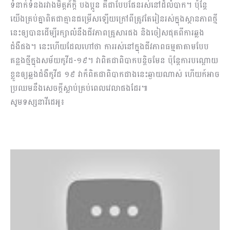
ទំនាក់ទំនងរវាងមិត្តភ័ក្តិ បងប្អូន គឺជាបែបផែនរស់នៅដ៏លំបាក។ ប៉ុន្តែ
យើងគ្រប់គ្នាពិតជាគ្មានជម្រើសឡើយក្រៅពីត្រូវតែរៀនរស់ក្នុងស្ថានភាពថ្មី
នេះឲ្យបានដើម្បីរក្សាលំនឹងជីវភាពគ្រួសារផង និងចៀសផុតពីការឆ្លង
ជំងឺផង។ នេះហើយដែលហៅថា ការរស់នៅក្នុងជីវភាពធម្មតាតាមបែប
គន្លងថ្មីក្នុងសម័យកូវីដ-១៩។ វាពិតជាពិបាកបន្តិចមែន ប៉ុន្តែការបណ្តោយ
ខ្លួនឲ្យឆ្លងជំងឺកូវីដ ១៩ វាក៏ពិតជាពិបាកជាងនេះឆ្ងាយណាស់ ហើយក៍អាច
ប្រឈមនឹងសេចក្តីស្លាប់គ្រប់ពេលវេលាផងដែរ៕
សូមទស្សនាវីដេអូ៖