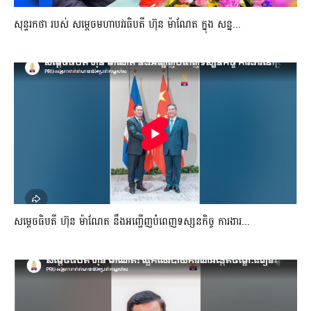
សុន្ទរកថា របស់ សម្ដេចមហាបវរធិបតី ហ៊ុន ម៉ាណែត ក្នុង សន្ន...
សម្តេចធិបតី ហ៊ុន ម៉ាណែត នឹងអញ្ជើញបំពេញទស្សនកិច្ច ការងារ...