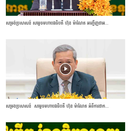
សម្រង់ប្រសាសន៍ សម្ដេចមហាបវរធិបតី ហ៊ុន ម៉ាណែត អញ្ជើញជាអ...
សម្រងប្រសាសន៍ សម្ដេចមហាបវរធិបតី ហ៊ុន ម៉ាណែត អំពីការដាក...