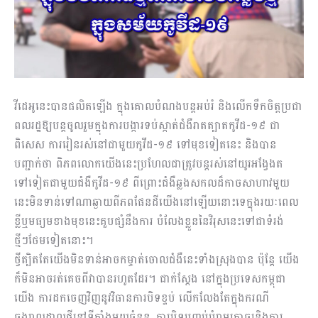
វីដេអូនេះបានផលិតឡើង ក្នុងគោលបំណងបន្តអប់រំ និងលើកទឹកចិត្តប្រជា
ពលរដ្ឋឱ្យបន្តចូលរួមក្នុងការបង្ការទប់ស្កាត់ជំងឺរាតត្បាតកូវីដ-១៩ ជា
ពិសេស ការរៀនរស់នៅជាមួយកូវីដ-១៩ ទៅមុខទៀតនេះ និងបាន
បញ្ជាក់ថា ពិភពលោកយើងនេះប្រហែលជាត្រូវបន្តរស់នៅយូរអង្វែងត
ទៅទៀតជាមួយជំងឺកូវីដ-១៩ ពីព្រោះជំងឺឆ្លងសកលដ៏កាចសាហាវមួយ
នេះមិនទាន់ទៅណាឆ្ងាយពីភពផែនដីយើងនៅឡើយនោះទេក្នុងរយៈពេល
ខ្លីឬមធ្យមខាងមុខនេះគួបផ្សំនឹងការ បំលែងខ្លួននៃវិរុសនេះទៅជាទំរង់
ថ្មីៗថែមទៀតនោះ។
ថ្វីត្បិតតែយើងមិនទាន់អាចកម្ចាត់ចោលជំងឺនេះទាំងស្រុងបាន ប៉ុន្តែ យើង
ក៏មិនអាចរត់គេចពីវាបានរហូតដែរ។ ជាក់ស្តែង នៅក្នុងប្រទេសកម្ពុជា
យើង ការដកចេញវិញនូវវិធានការបិទខ្ទប់ លើកលែងតែក្នុងករណី
ឆ្លងរាលដាលថ្មីនៅទីតាំងមួយចំនួន, ការបិទបញ្ចប់បំរាមគោចរនិងការ