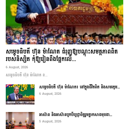
សម្តេចធិបតី ហ៊ុន ម៉ាណែត ជំរុញឱ្យបណ្តុះសមត្ថភាពពិត
របស់និស្សិត កុំឱ្យរៀនពឹងផ្អែកលើ...
6 August, 2026
សម្តេចធិបតី ហ៊ុន ម៉ាណែត ន...
សម្តេចធិបតី ហ៊ុន ម៉ាណែត៖ នៅក្នុងជីវិតពិត និងសមរភូម...
6 August, 2026
អាស៊ាន និងអាស៊ានបូកបីប្តេជ្ញាចិត្តរួមគ្នាកសាងមុខងា...
5 August, 2026