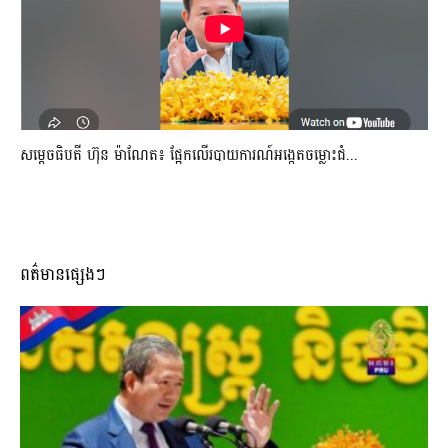
សម្តេចធិបតី ហ៊ុន ម៉ាណែត៖ ផ្អែកលើរបាយការណ៍អង្កេតចម្លោះជំ...
ពត៌មានផ្សេងៗ