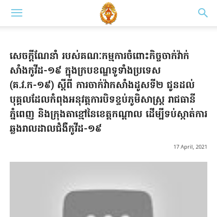
សេចក្តីណែនាំ របស់គណៈកម្មការចំពោះកិច្ចចាក់វ៉ាក់
សាំងកូវីដ-១៩ ក្នុងក្របខណ្ឌទូទាំងប្រទេស
(គ.វ.ក-១៩) ស្តីពី ការចាក់វ៉ាកសាំងដូសទី២ ជូនដល់
បុគ្គលដែលកំពុងអនុវត្តការបិទខ្ទប់ភូមិសាស្រ្ត រាជធានី
ភ្នំពេញ និងក្រុងតាខ្មៅនៃខេត្តកណ្តាល ដើម្បីទប់ស្កាត់ការ
ឆ្លងរាលដាលជំងឺកូវីដ-១៩
17 April, 2021