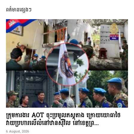
ពត៌មានផ្សេងៗ
ក្រុមការងារ AOT ចុះប្រមូលភស្តុតាង ក្រោយយោធាថៃ
វាយប្រហារលើលំនៅឋានស៊ីវិល នៅខេត្តព្រ...
6 August, 2026