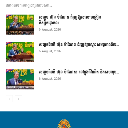
យោងតាមការបង្ហោះផ្សាយរបស់ក...
សម្តេច ហ៊ុន ម៉ាណែត ជំរុញឱ្យសាលាបង្រៀន
និស្សិតផ្តោតល...
6 August, 2026
សម្តេចធិបតី ហ៊ុន ម៉ាណែត ជំរុញឱ្យបណ្តុះសមត្ថភាពពិតរ...
6 August, 2026
សម្តេចធិបតី ហ៊ុន ម៉ាណែត៖ នៅក្នុងជីវិតពិត និងសមរភូម...
6 August, 2026