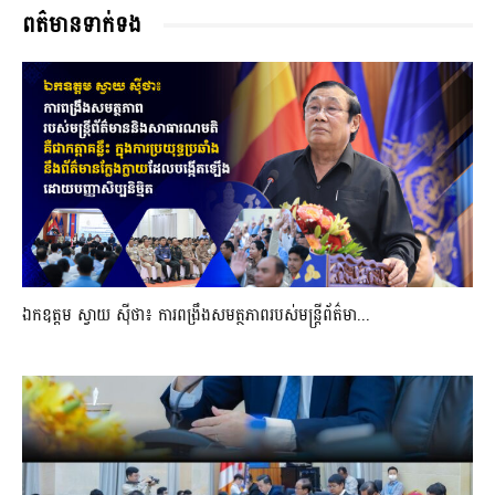
ពត៌មានទាក់ទង
ឯកឧត្តម ស្វាយ ស៊ីថា៖ ការពង្រឹងសមត្ថភាពរបស់មន្ត្រីព័ត៌មា...