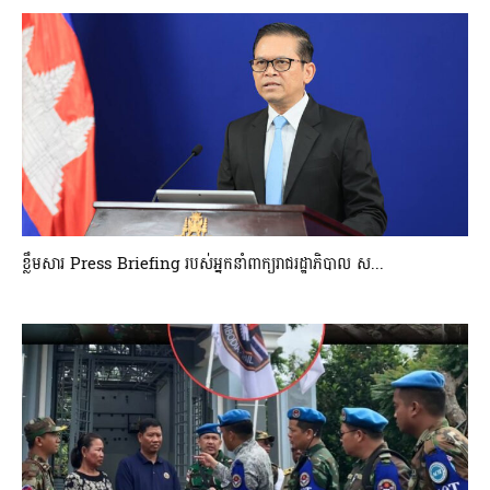
ខ្លឹមសារ Press Briefing របស់អ្នកនាំពាក្យរាជរដ្ឋាភិបាល ស...