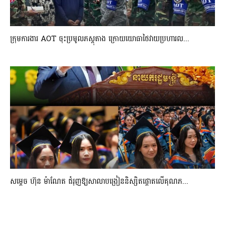
ក្រុមការងារ AOT ចុះប្រមូលភស្តុតាង ក្រោយយោធាថៃវាយប្រហារល...
សម្តេច ហ៊ុន ម៉ាណែត ជំរុញឱ្យសាលាបង្រៀននិស្សិតផ្តោតលើគុណភ...