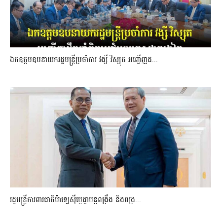
ឯកឧត្តមឧបនាយករដ្ឋមន្រ្តីប្រចាំការ វង្សី វិស្សុត អញ្ជើញដ...
រដ្ឋមន្ត្រីការពារជាតិម៉ាឡេស៊ីប្ដេជ្ញាបន្តពង្រឹង និងពង្រ...