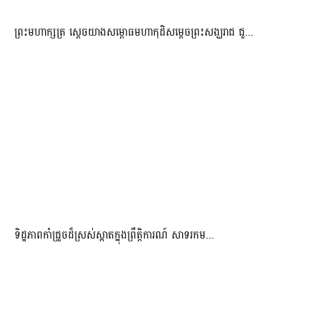
ព្រះមហាក្សត្រ ស្តេចយាងសម្ពោធមហាកុដិសម្តេចព្រះសង្ឃរាជ ជួ...
ទិដ្ឋភាពកាំជ្រួចដ៏ស្រស់ស្អាត​ក្នុងព្រឹត្តិការណ៍​ សាទរកម...