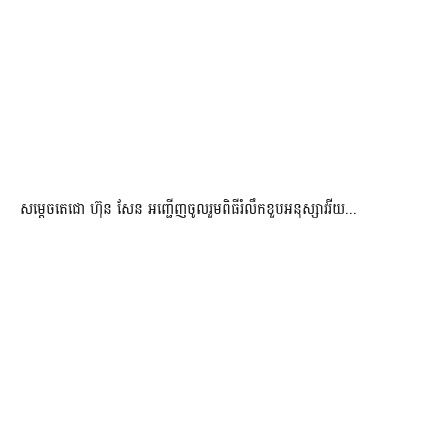
សម្តេចតេជោ ហ៊ុន សែន អញ្ជើញចូលរួមពិធីរំលឹកខួបអនុស្សាវរីយ...