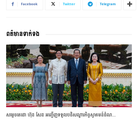
Facebook
Twitter
Telegram
ពត៌មានទាក់ទង
សម្តេចតេជោ ហ៊ុន សែន អញ្ជើញទទួលបដិសណ្ឋារកិច្ចស្វាគមន៍ដំណ...