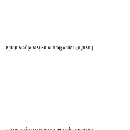
កម្រងរូបភាពដ៏ស្រស់ស្អាត​របស់មហាគ្រួសារខ្មែរ​ ចូលរួមសប្ប...