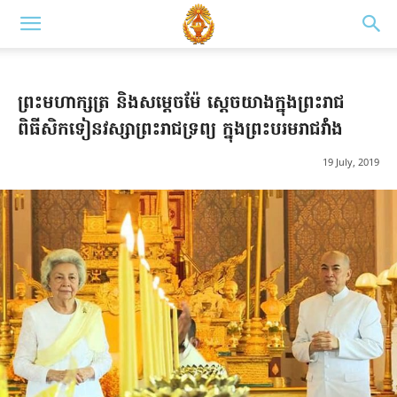
ព្រះមហាក្សត្រ និងសម្តេចម៉ែ ស្តេចយាងក្នុងព្រះរាជ
ពិធីសិកទៀនវស្សាព្រះរាជទ្រព្យ ក្នុងព្រះបរមរាជវាំង
19 July, 2019