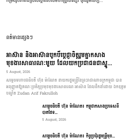
កម្រងរូបភាពដ៏ស្រស់ស្អាត​របស់មហាគ្រួសារខ្មែរ​ ចូលរួមសប្ប...
ពត៌មានផ្សេងៗ
អាស៊ាន និងអាស៊ានបូកបីប្តេជ្ញាចិត្តរួមគ្នាកសាង
មុខងារសាធារណៈមួយ ដែលយកប្រជាជនជាស្នូ...
5 August, 2026
សម្តេចមហាបវរធិបតី ហ៊ុន ម៉ាណែត នាយករដ្ឋមន្ត្រីនៃព្រះរាជាណាចក្រកម្ពុជា បាន
អនុញ្ញាតឱ្យគណៈប្រតិភូប្រមុខមុខងារសាធារណៈអាស៊ាន ដែលដឹកនាំដោយ ឯកឧត្តម
បណ្ឌិត Zudan Arif Fakrulloh
សម្ដេចធិបតី ហ៊ុន ម៉ាណែត៖ កម្ពុជាកសាងប្រទេសពី
បាតដៃទ...
5 August, 2026
សម្ដេចធិបតី ហ៊ុន ម៉ាណែត៖ កិច្ចប្រជុំរដ្ឋមន្ត្រីមុខ...