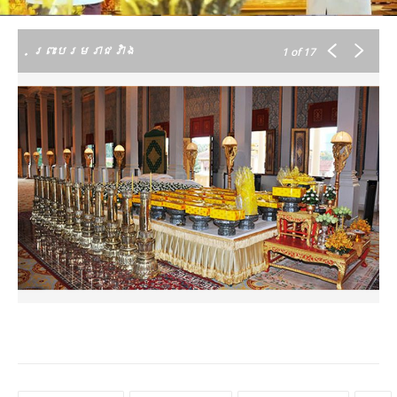
ព្រះបរមរាជវាំង
1
of 17