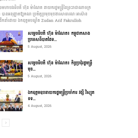
េចមហាបវរធិបតី ហ៊ុន ម៉ាណែត នាយករដ្ឋមន្ត្រីនៃព្រះរាជាណាចក្រ
ុជា បានអនុញ្ញាតឱ្យគណៈប្រតិភូប្រមុខមុខងារសាធារណៈអាស៊ាន
ឹកនាំដោយ ឯកឧត្តមបណ្ឌិត Zudan Arif Fakrulloh
សម្ដេចធិបតី ហ៊ុន ម៉ាណែត៖ កម្ពុជាកសាង
ប្រទេសពីបាតដៃទ...
5 August, 2026
សម្ដេចធិបតី ហ៊ុន ម៉ាណែត៖ កិច្ចប្រជុំរដ្ឋមន្ត្រី
មុខ...
5 August, 2026
ឯកឧត្តមឧបនាយករដ្ឋមន្ត្រីប្រចាំការ វង្សី វិស្សុត
ទទ...
4 August, 2026