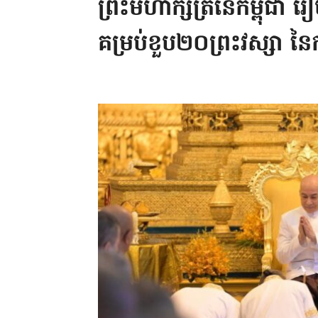
ព្រះមហាក្សត្រនៃកម្ពុជា 
គម្រប់ខួប២០ព្រះវស្សា នៃក