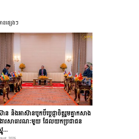
មានផ្សេងៗ
៊ាន និងអាស៊ានបូកបីប្តេជ្ញាចិត្តរួមគ្នាកសាង
ខងារសាធារណៈមួយ ដែលយកប្រជាជន
នូ...
gust, 2026