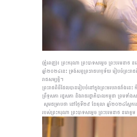
(ភ្នំពេញ)៖ ព្រះករុណា ព្រះបាទសម្តេច ព្រះបរមនាថ នរោ
ឆ្នាំ២០២៤នេះ ទ្រង់សព្វព្រះរាជហឫទ័យ រៀបចំព្រះរាជ
រាជសម្បត្តិ។
ព្រះរាជពិធីដែលបានរៀបចំនៅក្នុងព្រះមរបរាជវាំងនេះ ក៏
ព្រឹទ្ធសភា រដ្ឋសភា និងរាជរដ្ឋាភិបាលកម្ពុជា ព្រមទាំ
សូមជម្រាបថា នៅថ្ងៃទី២៩ ខែតុលា ឆ្នាំ២០២៤ស្អែកនេះ
របស់ព្រះករុណា ព្រះបាទសម្តេច ព្រះបរមនាថ នរោត្តម 