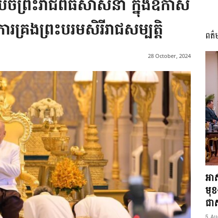
រៀបចំព្រះរាជពិធីសាសនា ក្នុងឱកាស
ារគ្រងព្រះបរមសិរីរាជសម្បត្តិ
ពត៌
I
28 October, 2024
អង្គ
ភាព​
អាស
មុ
ជាស្
5 Au