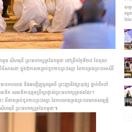
សម្ត
ព័ត៌មាន​
កម្ព
ដែលដ
និង
ត្តម សីហមុនី ព្រះមហាក្សត្រនៃកម្ពុជា នៅព្រឹកថ្ងៃទី២៨ ខែតុលា
ពិធីសាសនា ក្នុងឱកាសគម្រប់ខួប២០ព្រះវស្សា នៃការគ្រងព្រះបរមសិរី
មានការយាង និងអញ្ជើញចូលរួមពី ព្រះញាតិវង្សានុវង្ស ថ្នាក់ដឹកនាំ
ប្រតិកម្ម
ងសមាជិក សមាជិកាឧត្តមប្រឹក្សាផ្ទាល់ព្រះមហាក្សត្រផងដែរ។
 គឺជាគម្រប់ខួប២០ព្រះវស្សា នៃការយាងគ្រងព្រះបរមរាជសម្បត្តិ
សីហមុនី ព្រះមហាក្សត្រនៃកម្ពុជា៕
រហ័ស