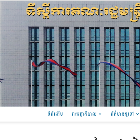
ទំព័រដើម
រាជរដ្ឋាភិបាល
ព័ត៌មានទូទៅ