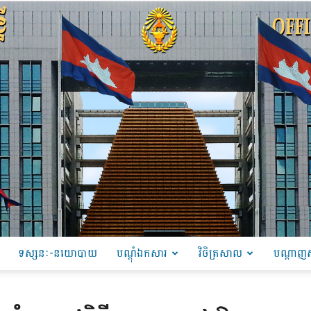
ទស្សនៈ-នយោបាយ
បណ្ដុំឯកសារ
វិចិត្រសាល
បណ្តាញស
PRU