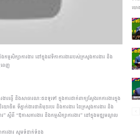
យោងត
ព័ត៌មាន​
និង
្មសិក្សាការងារ នៅក្នុងវេទិកាការងាររបស់ក្រសួងការងារ និង
នំពេញ
ប្រតិកម្ម
ារងារធ្វើ និងសាធារណៈជនទូទៅ ក្នុងការដាក់ពាក្យស្វែងរកការងារក្នុង
ិយោជិត ទីភ្នាក់ងារជាតិមុខរបរ និងការងារ នៃក្រសួងការងារ និង
ារងារ” ស្តីពី “ឱកាសការងារ និងកម្មសិក្សាការងារ” នៅក្នុងមជ្ឈមណ្ឌល
រហ័ស
សាការងារ សូមទំនាក់ទំនង