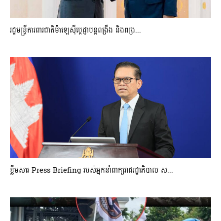
រដ្ឋមន្ត្រីការពារជាតិម៉ាឡេស៊ីប្ដេជ្ញាបន្តពង្រឹង និងពង្រ...
ខ្លឹមសារ Press Briefing របស់អ្នកនាំពាក្យរាជរដ្ឋាភិបាល ស...