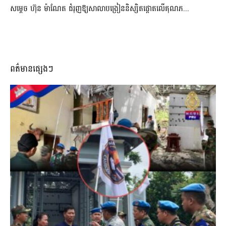
សម្តេច ហ៊ុន ម៉ាណែត ជំរុញឱ្យសាលាបង្រៀននិស្សិតផ្តោតលើគុណភ...
ពត៌មានផ្សេងៗ