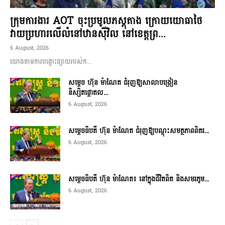
ក្រុមការងារ AOT ចុះប្រមូលភស្តុតាង ក្រោយយោធាថៃ
វាយប្រហារលើលំនៅឋានស៊ីវិល នៅខេត្តព្រ...
6 August, 2026
យោងតាមការបង្ហោះផ្សាយរបស់ក...
សម្តេច ហ៊ុន ម៉ាណែត ជំរុញឱ្យសាលាបង្រៀន
និស្សិតផ្តោតល...
6 August, 2026
សម្តេចធិបតី ហ៊ុន ម៉ាណែត ជំរុញឱ្យបណ្តុះសមត្ថភាពពិតរ...
6 August, 2026
សម្តេចធិបតី ហ៊ុន ម៉ាណែត៖ នៅក្នុងជីវិតពិត និងសមរភូម...
6 August, 2026