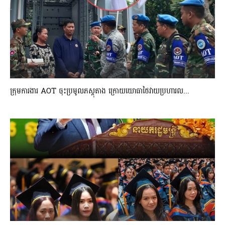
ក្រុមការងារ AOT ចុះប្រមូលភស្តុតាង ក្រោយយោធាថៃវាយប្រហារល...