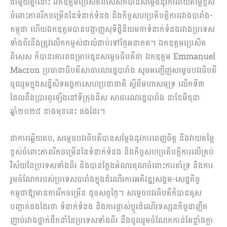
ជាមួយគ្នានោះ ឯកឧត្តមប្រេសិតពិសេសក៏បានសម្ដែងនូវការវាយតម្លៃខ្ពស់
ចំពោះភាពរីកចម្រើននៃទំនាក់ទំនង និងកិច្ចសហប្រតិបត្តិការរវាងបារាំង-
កម្ពុជា ហើយឯកឧត្តមបានបង្ហាញសុទិដ្ឋិនិយមថា​ទំនាក់ទំនង​រវាង​ប្រទេស​
ទាំងពីរ​នឹងត្រូវ​លេីកកម្ពស់ជាលំដាប់ទៅថ្ងៃអនាគត។ ឯកឧត្តមប្រេសិត
ពិសេស ក៏បាន​គោរព​ជម្រាប​ជូន​សម្តេច​ធិបតី​ថា​ ឯកឧត្តម Emmanuel
Macron ប្រធានាធិបតីសាធារណរដ្ឋបារាំង សូម​អញ្ជើញ​សម្ដេចបវរធិបតី
ចូលរួមក្នុងសន្នីសិទអង្គការសហប្រជាជាតិ ស្ដីពីមហាសមុទ្រ លើកទី៣
ដែលនឹងប្រារព្ធឡេីងនៅទីក្រុងនីស សាធារណរដ្ឋបារាំង​ នាខែមិថុនា​
ឆ្នាំ២០២៥​ ខាងមុខនេះ​ ផងដែរ។
ជាការឆ្លើយតប, សម្ដេចបវរធិបតីបានសម្ដែងនូវការពេញចិត្ត និងវាយតម្លៃ
ខ្ពស់ចំពោះភាពរីកចម្រើននៃទំនាក់ទំនង​ និងកិច្ចសហប្រតិបត្តិការលើគ្រប់
វិស័យនៃប្រទេសទាំងពីរ និងបានថ្លែងអំណរគុណចំពោះការគាំទ្រ និងការ
រួមចំណែករបស់ប្រទេសបារាំងក្នុងដំណើរការអភិវឌ្ឍសង្គម-សេដ្ឋកិច្ច
កម្ពុជាឱ្យមានការរីកចម្រើន ដូចសព្វថ្ងៃ។ សម្ដេចបវរធិបតីក៏បានគូស
បញ្ជាក់ផងដែរថា ទំនាក់ទំនង និងការផ្លាស់ប្ដូរដំណើរទស្សនកិច្ចជាញឹក
ញាប់រវាងថ្នាក់ដឹកនាំនៃប្រទេសទាំងពីរ នឹងចូលរួមចំណែកកាន់តែខ្លាំងក្លា