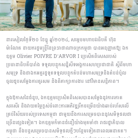
នារសៀលថ្ងៃទី២០ ខែធ្នូ ឆ្នាំ២០២៤, សម្ដេចមហាបវរធិបតី ហ៊ុន
ម៉ាណែត នាយករដ្ឋមន្ត្រីនៃព្រះរាជាណាចក្រកម្ពុជា បានអនុញ្ញាតឱ្យ ឯក
ឧត្តម Olivier POIVRE D’ARVOR I ប្រេសិតពិសេសរបស់
ប្រធានាធិបតីបារាំង ទទួលបន្ទុកសន្និសីទអង្គការសហប្រជាជាតិ ស្តីពីមហា
សមុទ្រ និងជាឯកអគ្គរដ្ឋទូតទទួលបន្ទុកតំបន់មហាសមុទ្រនិងតំបន់ប៉ូល
ចូលជួបសម្តែងការគួរសម និងពិភាក្សាការងារ នៅវិមានសន្តិភាព។
ក្នុងឱកាសនៃជំនួប, ឯកឧត្តមប្រេសិតពិសេសបានសម្ដែងនូវការកោត
សរសើរ និងវាយតម្លៃខ្ពស់ចំពោះការអភិវឌ្ឍរីកចម្រើនយ៉ាងឆាប់រហ័សលើ
គ្រប់វិស័យរបស់ប្រទេសកម្ពុជា ជាមួយនឹងការសម្រេចបាននូវសមិទ្ធផលជា
ច្រើនផ្សេងទៀត។ ឯកឧត្តមក៏មានជំនឿយ៉ាងមុតមាំថា រាជរដ្ឋាភិបាល
កម្ពុជា នឹងបន្តសម្រេចបានសមិទ្ធផលថ្មីៗបន្ថែមទៀតនាពេលអនាគត។