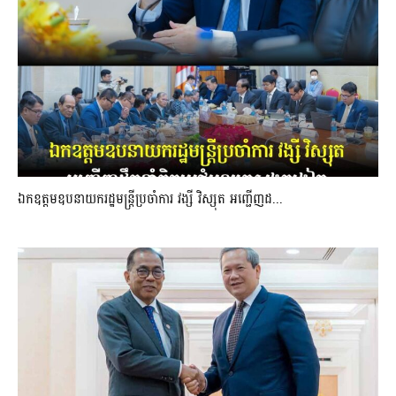
ឯកឧត្តមឧបនាយករដ្ឋមន្រ្តីប្រចាំការ វង្សី វិស្សុត អញ្ជើញដ...