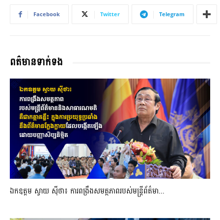
Facebook
Twitter
Telegram
ពត៌មានទាក់ទង
ឯកឧត្តម ស្វាយ ស៊ីថា៖ ការពង្រឹងសមត្ថភាពរបស់មន្ត្រីព័ត៌មា...