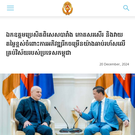
ឯកឧត្តមប្រេសិតពិសេសបារាំង​ កោតសរសើរ និងវាយ
តម្លៃខ្ពស់ចំពោះការអភិវឌ្ឍរីកចម្រើនយ៉ាងឆាប់រហ័សលើ
គ្រប់វិស័យរបស់ប្រទេសកម្ពុជា
20 December, 2024