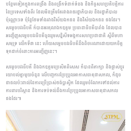
បន្ថែមទៀតក្នុងការពង្រឹង និងពង្រីកទំនាក់ទំនង និងកិច្ចសហប្រតិបត្តិការ
នៃប្រទេសទាំងពីរ ដែលមិនត្រឹមតែរវាងរាជរដ្ឋាភិបាល និងរដ្ឋាភិបាល
ប៉ុណ្ណោះទេ ប៉ុន្តែថែមទាំងរវាងវិស័យឯកជន និងវិស័យឯកជន ផងដែរ។
សម្តេច​បវរ​ធិបតី​ ក៍បាន​អរគុណ​ឯកឧត្តម ប្រធានាធិបតីបារាំង​ ដែលបាន​
អញ្ជើញ​សម្តេចបវរធិបតី​ចូលរួមសន្និសីទអង្គការសហប្រជាជាតិ ស្ដីពីមហា
សមុទ្រ លើកទី៣​ នេះ​ ហេីយសម្តេចបវរធិបតីនឹង​ពិចារណា​ដោយ​យកចិត្ត
ទុកដាក់ចំពោះការអញ្ជេីញនេះ។
សម្ដេចបវរធីបតី និងឯកឧត្តមប្រេសិតពិសេស ក៏បានពិភាក្សា និងផ្លាស់ប្ដូរ
យោបល់គ្នាមួយចំនួន លេីបញ្ហការប្រែប្រួលអាកាសធាតុជាសកល, ក៏ដូច
ជាផលប៉ះពាល់នៃការប្រើប្រាស់ថង់ប្លាស្ទិក ដែលរួមចំណែកទៅដល់ការ
ការពារបរិស្ថាន និងការទប់ទល់នឹងការប្រែប្រួលអាកាសធាតុជាសកល
ផងដែរ៕