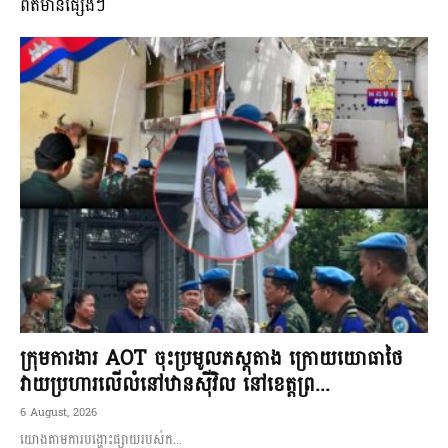
ពត៌មានផ្សេងៗ
ក្រុមការងារ AOT ចុះប្រមូលភស្តុតាង ក្រោយយោធាថៃ
វាយប្រហារលើលំនៅឋានស៊ីវិល នៅខេត្តព្រ...
6 August, 2026
យោងតាមការបង្ហោះផ្សាយរបស់ក...