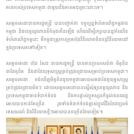
ភាពរបស់ប្រទេសកម្ពុជា ជាមួយនឹងភាពអនុគ្រោះនោះទេ។
សម្ដេចតេជោនាយករដ្ឋមន្ត្រី បានបញ្ជាក់ថា បច្ចុប្បន្នទំហំពាណិជ្ជកម្មរវាង
កម្ពុជា និងខេត្តយូណានគឺកំពុងកើនឡើង ហើយដើម្បីរក្សាបាននូវកំណើន
ទំហំពាណិជ្ជកម្មនេះ គឺកម្ពុជាត្រូវការក្រុមហ៊ុនវិនិយោគចិនបន្តវិនិយោគនៅ
ក្នុងប្រទេសតទៅទៀត។
សម្តេចតេជោ ហ៊ុន សែន នាយករដ្ឋមន្ត្រី បានមានប្រសាសន៍ថា មិត្តចិន
ជាដៃគូពិត និងជាដៃយុទ្ធសាស្ត្រគ្រប់ជ្រុងជ្រោយសម្រាប់ប្រទេសកម្ពុជា។
សម្តេចតេជោ ចង់ឃើញមិត្តចិនជួយកម្ពុជាអោយសមជាដៃគូយុទ្ឋសាស្រ្ត
គ្រប់ជ្រុងជ្រោយពិតៗ ដោយសម្តេចតេជោបានស្នើសុំឲ្យខេត្តយូណាន និង
ប្រទេសកម្ពុជាមានទំនាក់ទំនង និងការផ្លាស់ប្តូទស្សនកិច្ចរវាងពលរដ្ឋ
អោយបានកាន់តែច្រើន រួមទាំងទំនាក់ទំនងផ្លាស់ប្តូលើវិស័យវប្បធម៌
ទេសចរណ៍ និងវិនិយោគថ្មីៗអោយបានចក្រើនថែមទៀត៕