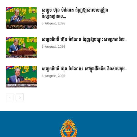
សម្តេច ហ៊ុន ម៉ាណែត ជំរុញឱ្យសាលាបង្រៀន
និស្សិតផ្តោតល...
6 August, 2026
សម្តេចធិបតី ហ៊ុន ម៉ាណែត ជំរុញឱ្យបណ្តុះសមត្ថភាពពិតរ...
6 August, 2026
សម្តេចធិបតី ហ៊ុន ម៉ាណែត៖ នៅក្នុងជីវិតពិត និងសមរភូម...
6 August, 2026