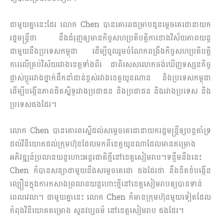
ជាមួយគ្នានេះដែរ លោក Chen បានគោរពជម្រាបជូនម្តេចតេជោនាយក
រដ្ឋមន្ត្រីថា នឹងជំរុញឲ្យមានកិច្ចសហប្រតិបត្តិការខាងវិស័យភាពយន្ត
ជាមួយនឹងប្រទេសកម្ពុជា ដើម្បីចូលរួមចំណែកពង្រឹងកិច្ចសហប្រតិបត្តិ
ការលើគ្រប់វិស័យរវាងខេត្តទាំងពីរ ជាពិសេសលោកចង់ឃើញទស្សនកិច្ច
ផ្លាស់ប្ដូររវាងថ្នាក់ដឹកនាំជាន់ខ្ពស់រវាងខេត្តយូនណាន និងប្រទេសកម្ពុជា
ដើម្បីបង្កើនភាពជិតស្និទ្ធរវាងប្រជាជន និងប្រជាជន និងរវាងប្រទេស និង
ប្រទេសផងដែរ។
លោក Chen បានគោរពស្នើដល់សម្តេចតេជោនាយករដ្ឋមន្ត្រីឲ្យបន្តគាំទ្រ
ដល់វិនិយោគដល់ក្រុមហ៊ុនដែលមកពីខេត្តយូនណាដែលមានគម្រោង
អភិវឌ្ឍន៍ប្រលានយន្តហោះអន្តរជាតិថ្មីនៅខេត្តសៀមរាប។ទន្ទឹមនឹងនេះ
Chen ក៏បានសន្យាជាមួយនឹងសម្តេចតេជោ ផងដែរថា នឹងខិតខំបង្កើន
ល្បឿនក្នុងការកសាងព្រលានយន្តហោះថ្មីនៅខេត្តសៀមរាបឲ្យបានទាន់
ពេលវេលា។ ជាមួយគ្នានេះ លោក Chen ក៏មានក្រុមហ៊ុនមួយទៀតដែល
កំពុងវិនិយោគគម្រោង សួនវប្បធម៌ នៅខេត្តសៀមរាប ផងដែរ។