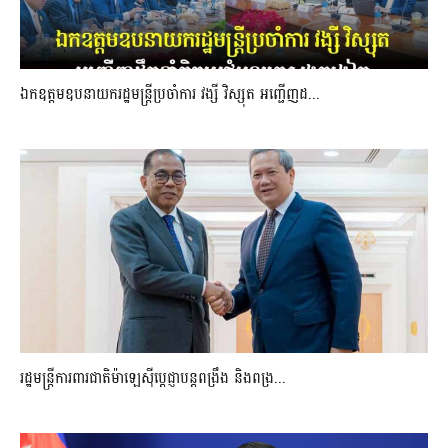
ឯកឧត្តមឧបនាយករដ្ឋមន្រ្តីប្រចាំការ វង្សី វិស្សុត អញ្ជើញដ...
រដ្ឋមន្ត្រីការពារជាតិម៉ាឡេស៊ីប្ដេជ្ញាបន្តពង្រឹង និងពង្រ...