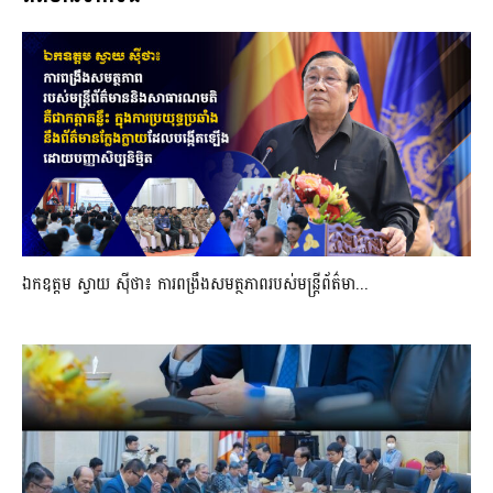
ឯកឧត្តម ស្វាយ ស៊ីថា៖ ការពង្រឹងសមត្ថភាពរបស់មន្ត្រីព័ត៌មា...