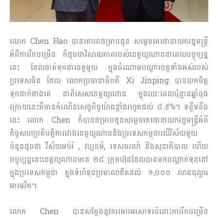
លោក Chen Hao បានគោរពជម្រាបជូន សម្តេចតេជោនាយករដ្ឋមន្ត្រី
អំពីការរីកចម្រើន ក៏ដូចជាវិសាលភាពរបស់ខេត្តយូណាននាពេលបច្ចុប្បន្ន
នេះ ដែលចាត់ទុកជាខេត្តមួយ ក្នុងចំណោមបណ្តាខេត្តទាំងអស់របស់
ប្រទេសចិន ដែល លោកប្រធានាធិបតី Xi Jinping បានយកចិត្ត
ទុកដាក់ជាងគេ ជាពិសេសខេត្តយូណាន ក្នុងរយៈពេលប៉ុន្មានឆ្នាំចុង
ក្រោយនេះគឺមានកំណើនសេដ្ឋកិច្ចយ៉ាងខ្លាំងរហូតដល់ ៨.៩%។ ទន្ទឹមនឹង
នេះ លោក Chen ក៏បានជម្រាបជូនសម្ដេចតេជោនាយករដ្ឋមន្ត្រីអំពី
កិច្ចសហប្រតិបត្តិការរវាងខេត្តយូណាននិងប្រទេសកម្ពុជាលើវិស័យមួយ
ចំនួនដូចជា វិស័យអប់រំ , វប្បធម៌, ទេសចរណ៍ និងសុខាភិបាល ហើយ
បច្ចុប្បន្ននេះខេត្តយូណានមាន ២៥ ក្រុមហ៊ុនដែលបានមកបណ្ដាក់ទុននៅ
ក្នុងប្រទេសកម្ពុជា ក្នុងទំហំទុនប្រមាណជិតដល់ ១,០០០ លានដុល្លារ
អាមេរិក។
លោក Chen បានសម្តែងនូវការអបអរសាទរចំពោះការរីកចម្រើន