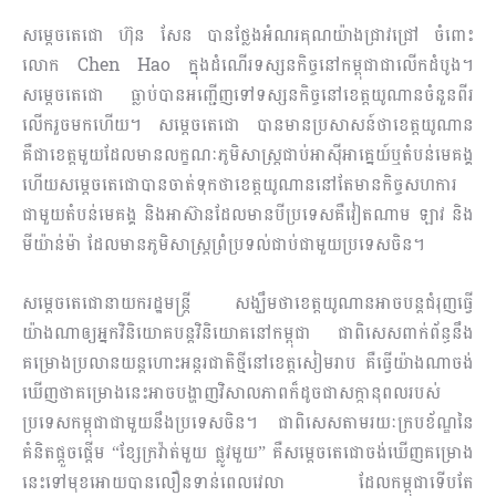
សម្តេចតេជោ ហ៊ុន សែន បានថ្លែងអំណរគុណយ៉ាងជ្រាវជ្រៅ ចំពោះ
លោក Chen Hao ក្នុងដំណើរទស្សនកិច្ចនៅកម្ពុជាជាលើកដំបូង។
សម្ដេចតេជោ ធ្លាប់បានអញ្ជើញទៅទស្សនកិច្ចនៅខេត្តយូណានចំនួនពីរ
លើករួចមកហើយ។ សម្តេចតេជោ បានមានប្រសាសន៍ថាខេត្តយូណាន
គឺជាខេត្តមួយដែលមានលក្ខណៈភូមិសាស្រ្តជាប់អាស៊ីអាគ្នេយ៍ឬតំបន់មេគង្គ
ហើយសម្ដេចតេជោបានចាត់ទុកថាខេត្តយូណាននៅតែមានកិច្ចសហការ
ជាមួយតំបន់មេគង្គ និងអាស៊ានដែលមានបីប្រទេសគឺវៀតណាម ឡាវ និង
មីយ៉ាន់ម៉ា ដែលមានភូមិសាស្ត្រព្រំប្រទល់ជាប់ជាមួយប្រទេសចិន។
សម្ដេចតេជោនាយករដ្ឋមន្ត្រី សង្ឃឹមថាខេត្តយូណានអាចបន្តជំរុញធ្វើ
យ៉ាងណាឲ្យអ្នកវិនិយោគបន្តវិនិយោគនៅកម្ពុជា ជាពិសេសពាក់ព័ន្ធនឹង
គម្រោងប្រលានយន្តហោះអន្តរជាតិថ្មីនៅខេត្តសៀមរាប គឺធ្វើយ៉ាងណាចង់
ឃើញថាគម្រោងនេះអាចបង្ហាញវិសាលភាពក៏ដូចជាសក្កានុពលរបស់
ប្រទេសកម្ពុជាជាមួយនឹងប្រទេសចិន។ ជាពិសេសតាមរយៈក្របខ័ណ្ឌនៃ
គំនិតផ្តួចផ្តើម “ខ្សែក្រវ៉ាត់មួយ ផ្លូវមួយ” គឺសម្ដេចតេជោចង់ឃើញគម្រោង
នេះទៅមុខអោយបានលឿនទាន់ពេលវេលា ដែលកម្ពុជាទើបតែ