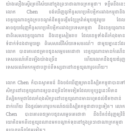
យ៉ាងលឿងស្ទើរគ្រប់វិស័យនៅក្នុងព្រះរាជាណាចក្រកម្ពុជា។ ទន្ទឹមនឹងនេះ
លោក Chen ចង់ឃើញនូវកិច្ចសហប្រតិបត្តិការរវាងកម្ពុជានិង
ខេត្តយូណានក្នុងក្របខណ្ឌគំនិតផ្ដួចផ្ដើមខ្សែក្រវ៉ាត់មួយផ្លូវមួយ ដែល
អាចជួយជំរុញកិច្ចសហប្រតិបត្តិការរវាងប្រទេសកម្ពុជា និងខេត្តយូណាន
ជាពិសេសខេត្តយូណាន និងខេត្តសៀមរាប ដែលខេត្តទាំងពីរកំពុងមាន
ទំនាក់ទំនងជាមួយគ្នា ពិសេសលើវិស័យទេសចរណ៍។ ជាមួយគ្នានេះដែរ
លោក បានគោរពជម្រាបជូនសម្តេចតេជោថា ខេត្តយូណានមានកំណើន
ទេសចរណ៍កើនឡើងយ៉ាងច្រើន ហើយលោកនឹងជួយជំរុញ
ទេសចរណ៍មកកម្ពុជាបន្ទាប់ពីទស្សនានៅខេត្តយូណារួចហើយ។
លោក Chen ក៏បានស្វាគមន៍ និងចង់ឃើញឲ្យមាននិស្សិតកម្ពុជាបានទៅ
សិក្សានៅខេត្តយូណានឲ្យបានច្រើនថែមទៀតដែលបច្ចុប្បន្ននេះគឺមាន
និស្សិតកម្ពុជាដែលកំពុងសិក្សានៅខេត្តយូណានមានរហូតដល់ជិត២ពាន់
នាក់ហើយ និងផ្តល់អាហារូបករណ៍ដល់និស្សិតកម្ពុជាជាបន្តទៀត។ លោក
Chen បានគោរពជម្រាបជូនសម្តេចតេជោថា នឹងខិតខំជំរុញឲ្យវិនិ
យោគិនមកពីខេត្តយូនណានមកបណ្ដាក់ទុននៅក្នុងព្រះរាជាណាក្រកម្ពុជា
ឲ្យបានច្រើនថែមទៀត។