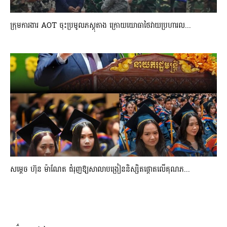
ក្រុមការងារ AOT ចុះប្រមូលភស្តុតាង ក្រោយយោធាថៃវាយប្រហារល...
សម្តេច ហ៊ុន ម៉ាណែត ជំរុញឱ្យសាលាបង្រៀននិស្សិតផ្តោតលើគុណភ...