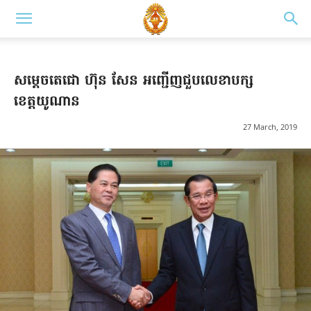
សម្តេចតេជោ ហ៊ុន សែន អញ្ជើញជួបលេខាបក្ស
ខេត្តយូណាន
27 March, 2019