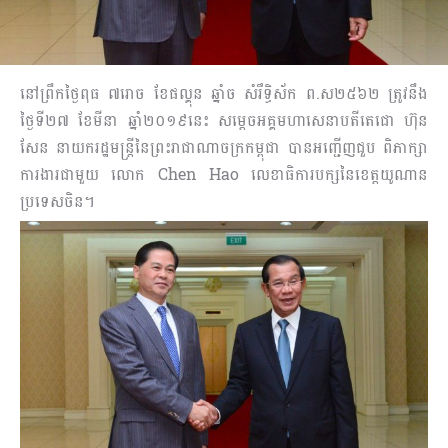
នៅព្រឹកថ្ងៃពុធ ៧រោច ខែផល្គុន ឆ្នាំច សំរឹទ្ធិស័ក ព.ស២៥៦២ ត្រូវនឹង
ថ្ងៃទី២៧ ខែមីនា ឆ្នាំ២០១៩នេះ សម្តេចអគ្គមហាសេនាបតីតេជោ ហ៊ុន
សែន នាយករដ្ឋមន្ត្រីនៃព្រះរាជាណាចក្រកម្ពុជា បានអញ្ជើញជួប ពិភាក្សា
ការងារជាមួយ លោក Chen Hao លេខាធិការបក្សនៃខេត្តយូណាន
ប្រទេសចិន។