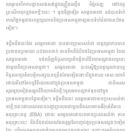
សម្ភោធបើកការដ្ឋានសាងសង់ផ្លូវល្បឿនលឿន ពីភ្នំពេញ ទៅខេត្ត
ព្រះសីហនុកន្លងមកថ្មីៗនេះ ។ មួយវិញទៀត សម្ដេចតេជោ ចង់បានទំហំ
ពាណិជ្ជកម្មរវាងខេត្តយូណាននិងប្រទេសកម្ពុជាឲ្យមានទំហំធំជាងនេះថែម
ទៀត។
ទន្ទឹមនឹងនេះដែរ សម្តេចតេជោ បានមានប្រសាសន៍ថា ខេត្តយូណានមាន
ប្រជាជនប្រមាណ ៤៨លាននាក់ មានទឹកដីធំបីដងនៃប្រទេសកម្ពុជា ដែល
សម្ដេចតេជោ ចង់ឃើញកិច្ចសហប្រតិបត្តិការវិនិយោគល្អវាងខេត្តនេះ
ជាមួយនឹងប្រទេសកម្ពុជា។ សម្តេចតេជោ បានស្នើឱ្យខេត្តយូណានបន្ត
កិច្ចសហប្រតិតបត្តិការឲ្យបានច្រើនថែមទៀតទោះបីក្នុងកាលៈទេសៈណាក៏
ដោយគឺនៅតែបន្តវិនិយោគនៅក្នុងប្រទេសកម្ពុជា ជាពិសេស
សូមជួយគៀងគរអ្នកវិនិយោគគិនថ្មីៗចូលមកបណ្ដាក់ទុននៅក្នុង
ប្រទេសកម្ពុជាបន្ថែមទៀត។ ទន្ទឹមនឹងនេះ សម្តេចតេជោមានប្រសាសន៍ថា
ថាថ្មីៗនេះដោយសារមានបញ្ហាប្រឈមជាមួយនឹងសហភាពអឺរ៉ុបអំពីភាព
អនុគ្រោះពន្ធ (EBA) ដោយ សម្ដេចតេជោបានមានប្រសាសន៍ថា ភាព
អនុគ្រោះនេះ គឺវានឹងដល់ពេលដែលត្រូវតែបញ្ចប់ដូចប្រទេសផ្សេងៗទៀត
ដែរ ហើយសម្ដេចតេជោមិនអាចឲ្យមានការផ្លាស់ប្ដូរ ឬដោះដូរអធិបតេយ្យ