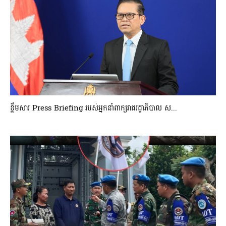
ខ្លឹមសារ Press Briefing របស់អ្នកនាំពាក្យរាជរដ្ឋាភិបាល ស...