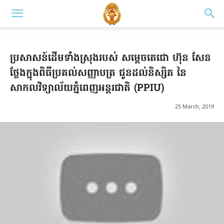
ប្រសាសន៍ដើមទាំងស្រុងរបស់ សម្តេច​តេជោ ហ៊ុន សែន
ថ្លែងក្នុងពិធីប្រគល់សញ្ញាបត្រ ជូនដល់និស្សិត នៃ
សាកលវិទ្យាល័យភ្នំពេញអន្តរជាតិ (PPIU)
25 March, 2019