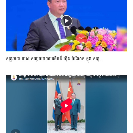
សុន្ទរកថា របស់ សម្ដេចមហាបវរធិបតី ហ៊ុន ម៉ាណែត ក្នុង សន្ន...