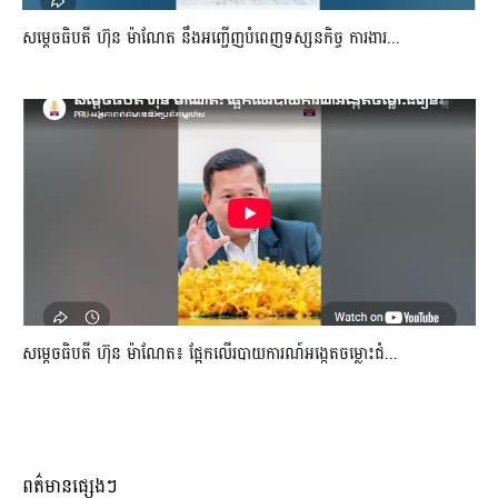
សម្តេចធិបតី ហ៊ុន ម៉ាណែត នឹងអញ្ជើញបំពេញទស្សនកិច្ច ការងារ...
សម្តេចធិបតី ហ៊ុន ម៉ាណែត៖ ផ្អែកលើរបាយការណ៍អង្កេតចម្លោះជំ...
ពត៌មានផ្សេងៗ