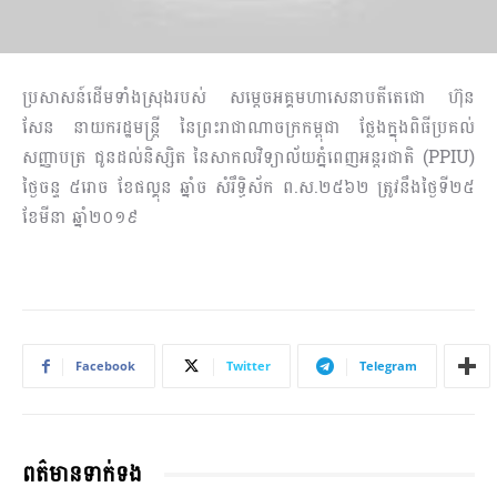
ប្រសាសន៍ដើមទាំងស្រុងរបស់ សម្តេចអគ្គមហាសេនាបតីតេជោ ហ៊ុន
សែន នាយករដ្ឋមន្រ្តី នៃព្រះរាជាណាចក្រកម្ពុជា ថ្លែងក្នុងពិធីប្រគល់
សញ្ញាបត្រ ជូនដល់និស្សិត នៃសាកលវិទ្យាល័យភ្នំពេញអន្តរជាតិ (PPIU)
ថ្ងៃចន្ទ ៥រោច ខែផល្គុន ឆ្នាំច សំរឹទ្ធិស័ក ព.ស.២៥៦២ ត្រូវ​នឹង​ថ្ងៃទី២៥
ខែមីនា ឆ្នាំ២០១៩
Facebook
Twitter
Telegram
ពត៌មានទាក់ទង