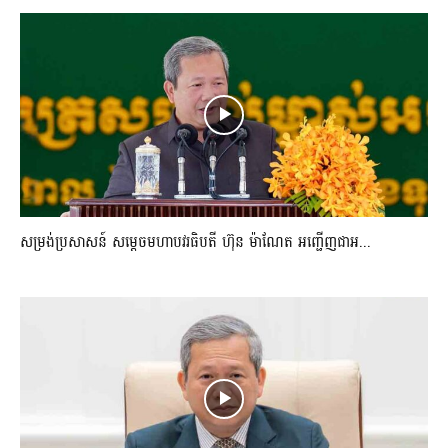
សម្រង់ប្រសាសន៍ សម្ដេចមហាបវរធិបតី ហ៊ុន ម៉ាណែត អញ្ជើញជាអ...