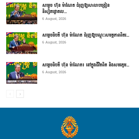
សម្តេច ហ៊ុន ម៉ាណែត ជំរុញឱ្យសាលាបង្រៀន
និស្សិតផ្តោតល...
6 August, 2026
សម្តេចធិបតី ហ៊ុន ម៉ាណែត ជំរុញឱ្យបណ្តុះសមត្ថភាពពិតរ...
6 August, 2026
សម្តេចធិបតី ហ៊ុន ម៉ាណែត៖ នៅក្នុងជីវិតពិត និងសមរភូម...
6 August, 2026