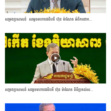
សម្រងប្រសាសន៍ សម្ដេចមហាបវរធិបតី ហ៊ុន ម៉ាណែត អំពីការដាក...
សម្រងប្រសាសន៍ សម្ដេចមហាបវរធិបតី ហ៊ុន ម៉ាណែត ពិធីប្រគល់ស...