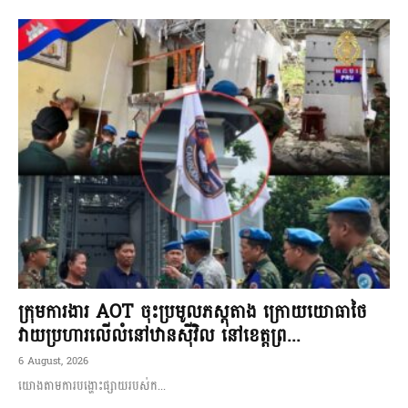
ក្រុមការងារ AOT ចុះប្រមូលភស្តុតាង ក្រោយយោធាថៃ
វាយប្រហារលើលំនៅឋានស៊ីវិល នៅខេត្តព្រ...
6 August, 2026
យោងតាមការបង្ហោះផ្សាយរបស់ក...