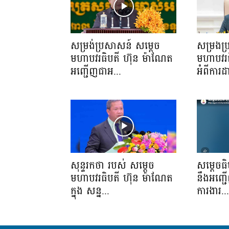
សម្រង់ប្រសាសន៍ សម្ដេច
សម្រងប
មហាបវរធិបតី ហ៊ុន ម៉ាណែត
មហាបវរធ
អញ្ជើញជាអ...
អំពីការដ
សុន្ទរកថា របស់ សម្ដេច
សម្តេចធ
មហាបវរធិបតី ហ៊ុន ម៉ាណែត
នឹងអញ្ជ
ក្នុង សន្ន...
ការងារ..