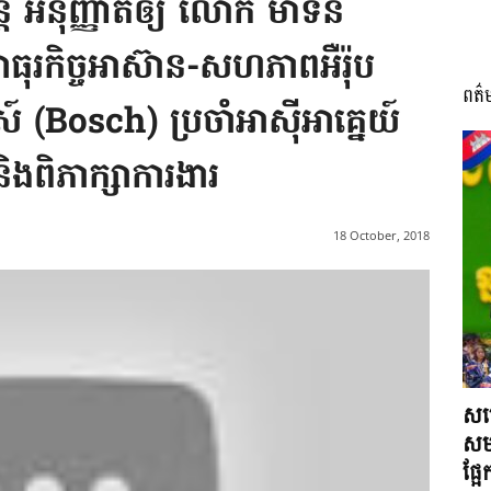
តី អនុញ្ញាតឲ្យ លោក ម៉ាទីន
សាធុរកិច្ចអាស៊ាន-សហភាពអឺរ៉ុប
ពត៌
I
៍ (Bosch) ប្រចាំអាស៊ីអាគ្នេយ៍
ងពិភាក្សាការងារ
អង្គ
18 October, 2018
ភាព​
សម្
សមត
ផ្អ