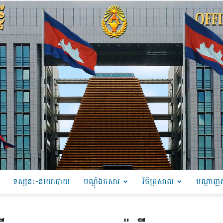
ទស្សនៈ-នយោបាយ
បណ្ដុំឯកសារ
វិចិត្រសាល
បណ្តាញស
PRU