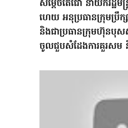
សម្តេចតេជោ នាយករដ្ឋមន្រ្
ហេយ អនុប្រធានក្រុមប្រឹក្
និងជាប្រធានក្រុមហ៊ុនបុសស
ចូលជួបសំដែងការគួរសម និ