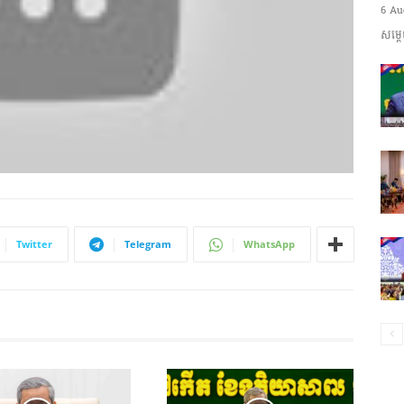
6 Au
ព័ត៌មាន​
សម្តេ
និង
Twitter
Telegram
WhatsApp
ប្រតិកម្ម
រហ័ស