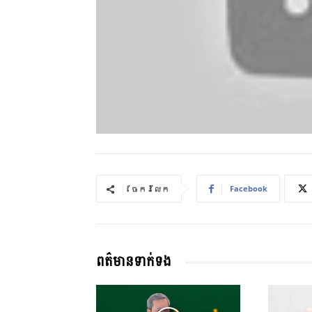
Facebook
ចែករំលែក
ពត៌មានទាក់ទង