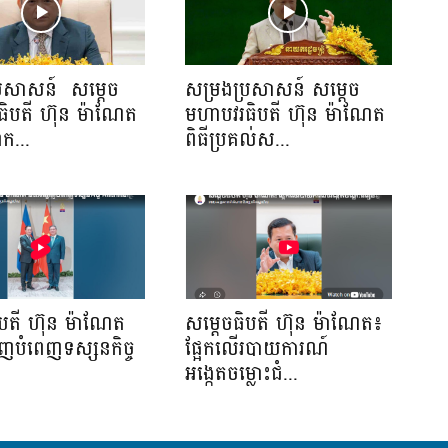
្រសាសន៍ សម្ដេច
សម្រងប្រសាសន៍ សម្ដេច
ិបតី ហ៊ុន ម៉ាណែត
មហាបវរធិបតី ហ៊ុន ម៉ាណែត
ាក...
ពិធីប្រគល់ស...
ិបតី ហ៊ុន ម៉ាណែត
សម្តេចធិបតី ហ៊ុន ម៉ាណែត៖
ើញបំពេញទស្សនកិច្ច
ផ្អែកលើរបាយការណ៍
.
អង្កេតចម្លោះជំ...