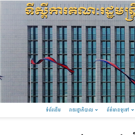
ទំព័រដើម
រាជរដ្ឋាភិបាល
ព័ត៌មានទូទៅ