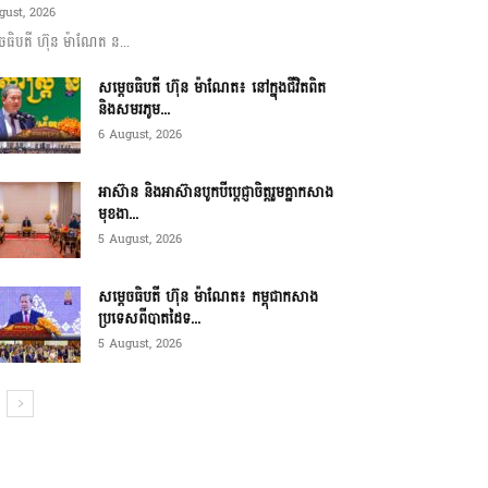
gust, 2026
ចធិបតី ហ៊ុន ម៉ាណែត ន...
សម្តេចធិបតី ហ៊ុន ម៉ាណែត៖ នៅក្នុងជីវិតពិត
និងសមរភូម...
6 August, 2026
អាស៊ាន និងអាស៊ានបូកបីប្តេជ្ញាចិត្តរួមគ្នាកសាង
មុខងា...
5 August, 2026
សម្ដេចធិបតី ហ៊ុន ម៉ាណែត៖ កម្ពុជាកសាង
ប្រទេសពីបាតដៃទ...
5 August, 2026