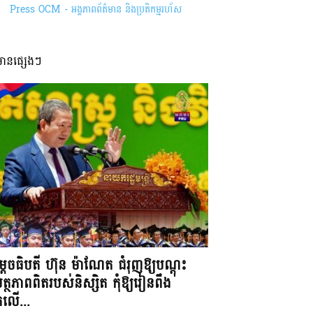
Press OCM - អង្គភាពព័ត៌មាន និងប្រតិកម្មរហ័ស
មានផ្សេងៗ
តេចធិបតី ហ៊ុន ម៉ាណែត ជំរុញឱ្យបណ្តុះ
្ថភាពពិតរបស់និស្សិត កុំឱ្យរៀនពឹង
ែកលើ...