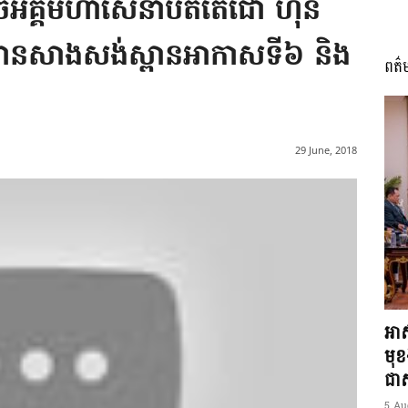
េចអគ្គមហាសេនាបតីតេជោ ហ៊ុន
ារដ្ឋានសាងសង់ស្ពានអាកាសទី៦ និង
ពត៌
I
29 June, 2018
អង្គ
ភាព​
អាស
មុ
ជាស្
5 Au