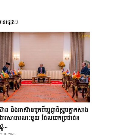
មានផ្សេងៗ
៊ាន និងអាស៊ានបូកបីប្តេជ្ញាចិត្តរួមគ្នាកសាង
ខងារសាធារណៈមួយ ដែលយកប្រជាជន
នូ...
gust, 2026