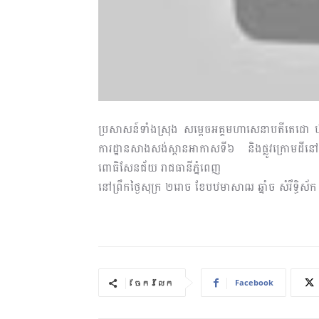
ប្រសាសន៍ទាំងស្រុង សម្តេចអគ្គមហាសេនាបតីតេជោ ហ៊ុន ស
ការដ្ឋានសាងសង់ស្ពានអាកាសទី៦ និងផ្លូវក្រោមដីនៅ
ពោធិសែនជ័យ រាជធានីភ្នំពេញ
នៅព្រឹកថ្ងៃសុក្រ ២រោច ខែបឋមាសាឍ ឆ្នាំច សំរឹទ្ធិស
Facebook
ចែករំលែក