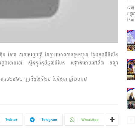
សម្ត
ព័ត៌មាន​
កម្ព
ដែលដ
និង
ែន នាយករដ្ឋមន្ត្រី នៃព្រះ​រាជាណា​ចក្រ​កម្ពុជា ថ្លែងក្នុងពិធី​បើក
រង្វង់ចោម​ចៅ​ ស្ថិតក្នុងភូមិថ្នល់បំបែក សង្កាត់ចោមចៅទី៣ ខណ្ឌ
័ក ព.ស២៥៦២ ត្រូវនឹងថ្ងៃទី២៩ ខែមិថុនា ឆ្នាំ២០១៨
ប្រតិកម្ម
Twitter
Telegram
WhatsApp
រហ័ស