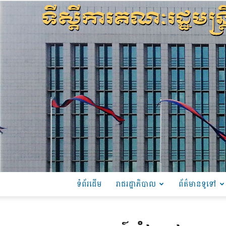
ទំព័រដើម
រាជរដ្ឋាភិបាល
ព័ត៌មានទូទៅ