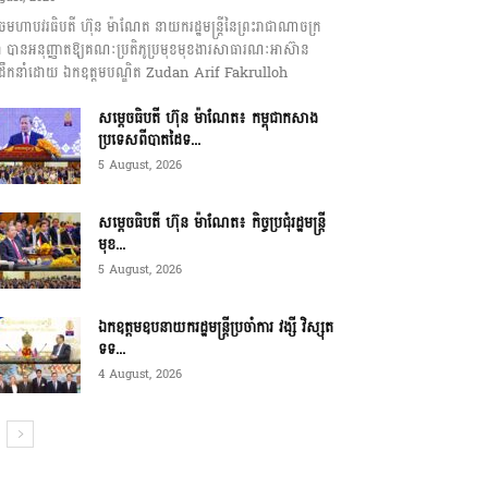
េចមហាបវរធិបតី ហ៊ុន ម៉ាណែត នាយករដ្ឋមន្ត្រីនៃព្រះរាជាណាចក្រ
ុជា បានអនុញ្ញាតឱ្យគណៈប្រតិភូប្រមុខមុខងារសាធារណៈអាស៊ាន
ឹកនាំដោយ ឯកឧត្តមបណ្ឌិត Zudan Arif Fakrulloh
សម្ដេចធិបតី ហ៊ុន ម៉ាណែត៖ កម្ពុជាកសាង
ប្រទេសពីបាតដៃទ...
5 August, 2026
សម្ដេចធិបតី ហ៊ុន ម៉ាណែត៖ កិច្ចប្រជុំរដ្ឋមន្ត្រី
មុខ...
5 August, 2026
ឯកឧត្តមឧបនាយករដ្ឋមន្ត្រីប្រចាំការ វង្សី វិស្សុត
ទទ...
4 August, 2026