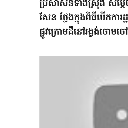
ប្រសាសន៍ទាំងស្រុង សម្ត
សែន ថ្លែងក្នុងពិធី​បើកក
ផ្លូវក្រោមដីនៅរង្វង់ចោម​ចៅ