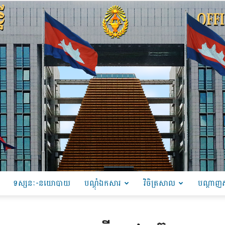
ទស្សនៈ-នយោបាយ
បណ្ដុំឯកសារ
វិចិត្រសាល
បណ្តាញស
PRU