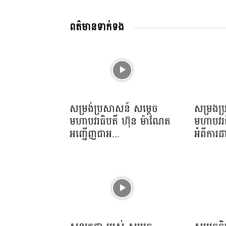
ពត៌មានទាក់ទង
សម្រង់ប្រសាសន៍ សម្ដេច
សម្រងប
មហាបវរធិបតី ហ៊ុន ម៉ាណែត
មហាបវរធ
អញ្ជើញជាអ...
អំពីការដ