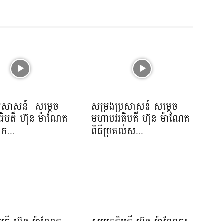
្រសាសន៍ សម្ដេច
សម្រងប្រសាសន៍ សម្ដេច
ិបតី ហ៊ុន ម៉ាណែត
មហាបវរធិបតី ហ៊ុន ម៉ាណែត
ាក...
ពិធីប្រគល់ស...