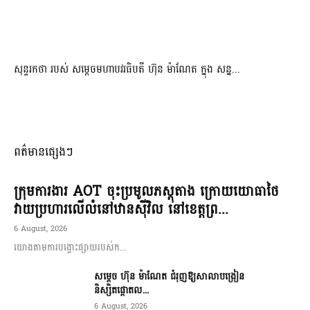
សុន្ទរកថា របស់ សម្ដេចមហាបវរធិបតី ហ៊ុន ម៉ាណែត ក្នុង សន្ន...
ពត៌មានផ្សេងៗ
ក្រុមការងារ AOT ចុះប្រមូលភស្តុតាង ក្រោយយោធាថៃ
វាយប្រហារលើលំនៅឋានស៊ីវិល នៅខេត្តព្រ...
6 August, 2026
យោងតាមការបង្ហោះផ្សាយរបស់ក...
សម្តេច ហ៊ុន ម៉ាណែត ជំរុញឱ្យសាលាបង្រៀន
និស្សិតផ្តោតល...
6 August, 2026