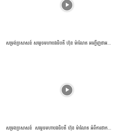
សម្រង់ប្រសាសន៍ សម្ដេចមហាបវរធិបតី ហ៊ុន ម៉ាណែត អញ្ជើញជាអ...
សម្រងប្រសាសន៍ សម្ដេចមហាបវរធិបតី ហ៊ុន ម៉ាណែត អំពីការដាក...