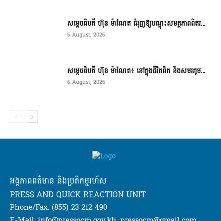
សម្តេចធិបតី ហ៊ុន ម៉ាណែត ជំរុញឱ្យបណ្តុះសមត្ថភាពពិតរ...
6 August, 2026
សម្តេចធិបតី ហ៊ុន ម៉ាណែត៖ នៅក្នុងជីវិតពិត និងសមរភូម...
6 August, 2026
អង្គភាពពត៌មាន និងប្រតិកម្មរហ័ស
PRESS AND QUICK REACTION UNIT
Phone/Fax: (855) 23 212 490
E-Mail: info@pressocm.gov.kh, pressocm@gmail.com