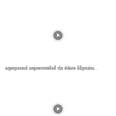
សម្រងប្រសាសន៍ សម្ដេចមហាបវរធិបតី ហ៊ុន ម៉ាណែត ពិធីប្រគល់ស...