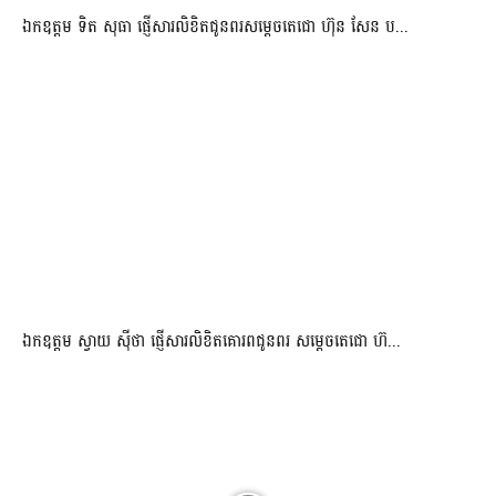
ឯកឧត្តម ទិត សុធា ផ្ញើសារលិខិតជូនពរសម្តេចតេជោ ហ៊ុន សែន ប...
ឯកឧត្តម ស្វាយ ស៊ីថា ផ្ញើសារលិខិតគោរពជូនពរ សម្ដេចតេជោ ហ៊...