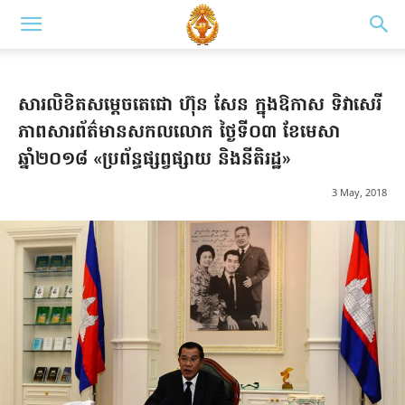
សារលិខិតសម្តេចតេជោ ហ៊ុន សែន ក្នុងឱកាស ទិវាសេរី
ភាពសារព័ត៌មានសកលលោក ថ្ងៃទី០៣ ខែមេសា
ឆ្នាំ២០១៨ «ប្រព័ន្ធផ្សព្វផ្សាយ និងនីតិរដ្ឋ»
3 May, 2018