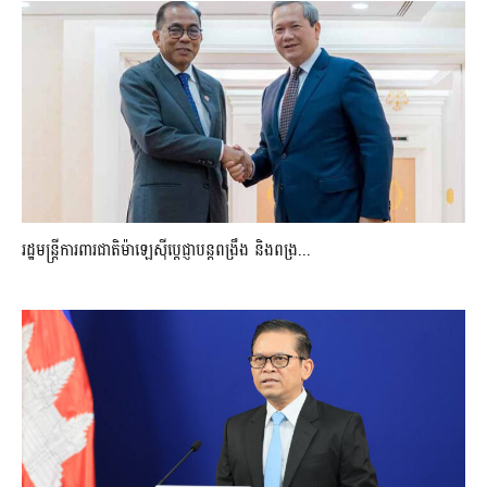
រដ្ឋមន្ត្រីការពារជាតិម៉ាឡេស៊ីប្ដេជ្ញាបន្តពង្រឹង និងពង្រ...