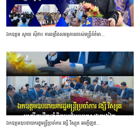
ឯកឧត្តម ស្វាយ ស៊ីថា៖ ការពង្រឹងសមត្ថភាពរបស់មន្ត្រីព័ត៌មា...
ឯកឧត្តមឧបនាយករដ្ឋមន្រ្តីប្រចាំការ វង្សី វិស្សុត អញ្ជើញដ...