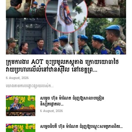
ក្រុមការងារ AOT ចុះប្រមូលភស្តុតាង ក្រោយយោធាថៃ
វាយប្រហារលើលំនៅឋានស៊ីវិល នៅខេត្តព្រ...
6 August, 2026
យោងតាមការបង្ហោះផ្សាយរបស់ក...
សម្តេច ហ៊ុន ម៉ាណែត ជំរុញឱ្យសាលាបង្រៀន
និស្សិតផ្តោតល...
6 August, 2026
សម្តេចធិបតី ហ៊ុន ម៉ាណែត ជំរុញឱ្យបណ្តុះសមត្ថភាពពិតរ...