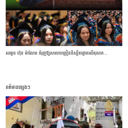
សម្តេច ហ៊ុន ម៉ាណែត ជំរុញឱ្យសាលាបង្រៀននិស្សិតផ្តោតលើគុណភ...
ពត៌មានផ្សេងៗ