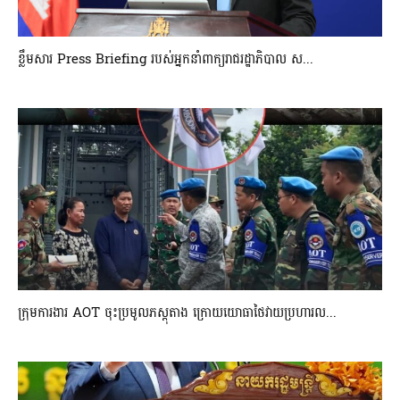
ខ្លឹមសារ Press Briefing របស់អ្នកនាំពាក្យរាជរដ្ឋាភិបាល ស...
ក្រុមការងារ AOT ចុះប្រមូលភស្តុតាង ក្រោយយោធាថៃវាយប្រហារល...