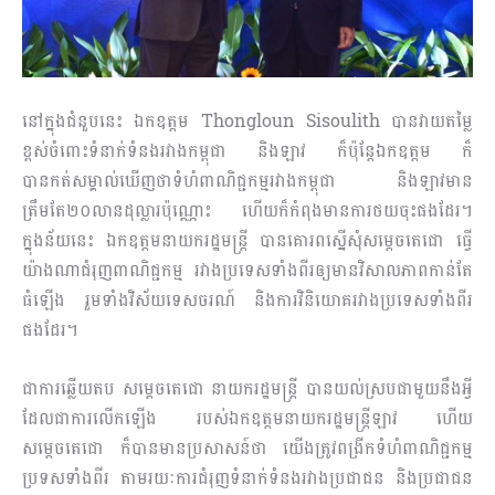
នៅក្នុងជំនួបនេះ​ ឯកឧត្ដម Thongloun Sisoulith បានវាយតម្លៃ
ខ្ពស់ចំពោះទំនាក់ទំនងរវាងកម្ពុជា និងឡ
ាវ ក៏ប៉ុន្តែឯកឧត្ដម ក៏
បានកត់សម្គាល់ឃើញថាទំហំពាណិជ្ជកម្មរវាងកម្ពុជា និងឡាវមាន
ត្រឹមតែ២០លានដុល្លារប៉ុណ្ណោះ ហើយក៏កំពុងមានការថយចុះផងដែរ។
ក្នុងន័យនេះ ឯកឧត្ដមនាយករដ្ឋមន្ត្រី បានគោរពស្នើសុំសម្ដេចតេជោ ធ្វើ
យ៉ាងណាជំរុញពាណិជ្ជកម្ម រវាងប្រទេសទាំងពីរឲ្យមានវិសាលភាពកាន់តែ
ធំឡើង រួមទាំងវិស័យទេសចរណ៍ និងការវិនិយោគរវាងប្រទេសទាំងពីរ
ផងដែរ។
ជាការឆ្លើយតប សម្តេចតេជោ នាយករដ្ឋមន្ត្រី បានយល់ស្របជាមួយនឹងអ្វី
ដែលជាការលើកឡើង របស់ឯកឧត្ដមនាយករដ្ឋមន្ត្រីឡាវ ហើយ
សម្ដេចតេជោ ក៏បានមានប្រសាសន៍ថា យើងត្រូវពង្រីកទំហំពាណិជ្ជកម្ម
ប្រទសទាំងពីរ​ តាមរយៈការជំរុញទំនាក់ទំនងរវាងប្រជាជន និងប្រជាជន