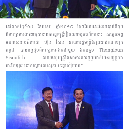
នៅល្ងាចថ្ងៃទី០៤ ខែមេសា ឆ្នាំ២០១៨ ថ្ងៃដដែលនេះដែរបន្ទាប់ពីជួប
ពិភាក្សាការងារជាមួយនាយករដ្ឋមន្ត្រីវៀតណាមរួចហើយនោះ សម្តេចអគ្គ
មហាសេនាបតីតេជោ ហ៊ុន សែន នាយករដ្ឋមន្ត្រីនៃព្រះរាជាណាចក្រ
កម្ពុជា បានបន្តជួបពិភាក្សាការងារជាមួយ ឯកឧត្ដម Thongloun
Sisoulith នាយករដ្ឋមន្ត្រីនៃសាធារណរដ្ឋប្រជាធិបតេយ្យប្រជា
មានិតឡាវ នៅសណ្ឋារគារសុខា ខេត្តសៀមរាប។