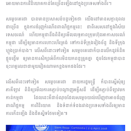
អោយមានការវិនិយោគកាន់តែច្រើនឡើងនៅក្នុងប្រទេសទាំងពីរ។
សម្តេចតេជោ បានមានប្រសាសន៍បន្តទៀតថា យើងនៅមានសក្តានុពល
ជាច្រើន ក្នុងការជំរុញកំណើនពាណិជ្ជកម្មនេះ ជាពិសេសនៅក្នុងវិស័យ
ទេសចរណ៍ ហើយកម្ពុជានឹងពិនិត្យមើលលទ្ធភាពក្រុមហ៊ុនអាកាសចរណ៍
កម្ពុជា ដើម្បីឲ្យមានការហោះហើរត្រង់ ទៅកាន់ទីក្រុងវៀងច័ន្ទ និងទីក្រុង
ហ្លួងប្រាក់បាង។ លើសពីនោះទៅទៀត សម្តេចតេជោក៏បានលើកនូវគំនិត
ផ្តួចផ្តើម ឲ្យមានការសិក្សាអំពីការមិនយកពន្ធត្រួតគ្នា ដូចដែរកម្ពុជាបាន
ចុះហត្ថលេខាជាមួយវៀតណាមកន្លងមកផងដែរ។
លើសពីនេះទៅទៀត សម្ដេចតេជោ​ នាយករដ្ឋមន្ត្រី​ ក៏បានស្នើសុំឲ្យ
ភាគីឡាវ ពិនិត្យមើលការតភ្ជាប់បណ្តាញអគ្គីសនី ដើម្បីតភ្ជាប់ពីឡាវមក
កាន់កម្ពុជា ដែលនេះគឺជាចំណុចដែលសម្តេចយល់ឃើញថាអាចជំរុញ
ពាណិជ្ជកម្ម ការវិនិយោគ និងទំនាក់ទំនងរវាងប្រទេសទាំងពីរឲ្យមាន
ការកើនឡើង និងជិតស្និទថែមទៀត៕