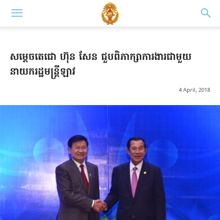
សម្តេចតេជោ ហ៊ុន សែន ជួបពិភាក្សាការងារជាមួយ
នាយករដ្ឋមន្ត្រីឡាវ
4 April, 2018