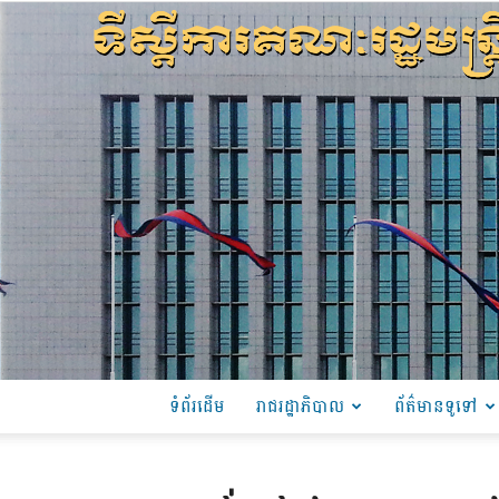
ទំព័រដើម
រាជរដ្ឋាភិបាល
ព័ត៌មានទូទៅ