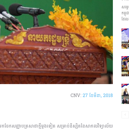
សម្ត
ព័ត៌មាន​
កម្ព
ដែលដ
និង
ប្រតិកម្ម
CNV:
27 ខែ​មីនា, 2018
រហ័ស
បានមកចែកសញ្ញាបត្រសាជាថ្មីម្ដងទៀត សម្រាប់និស្សិតនៃសាកលវិទ្យាល័យ