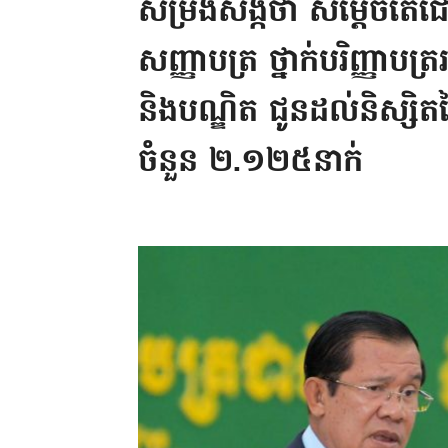
សម្រង់សង្កថា សម្តេចតេជោ
សញ្ញាបត្រ ថ្នាក់បរិញ្ញាបត្រ
និងបណ្ឌិត ជូនដល់និស្សិត
ចំនួន ២.១២៥នាក់