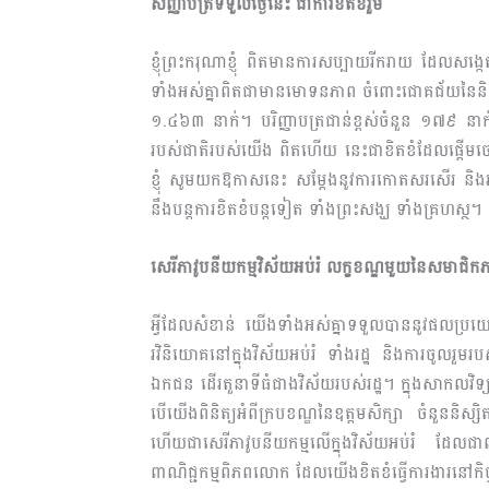
សញ្ញាបត្រទទួលថ្ងៃនេះ ជាការខិតខំរួម
ខ្ញុំព្រះករុណាខ្ញុំ ពិតមានការសប្បាយរីករាយ ដែ
ទាំងអស់គ្នាពិតជាមានមោទនភាព ចំពោះជោគជ័យនៃនិស្សិត
១.៤៦៣ នាក់។ បរិញ្ញាបត្រជាន់ខ្ពស់ចំនួន ១៧៩ នាក
របស់ជាតិរបស់យើង ពិតហើយ នេះជាខិតខំដែលផ្ដើមចេញពី
ខ្ញុំ សូមយកឱកាសនេះ សម្តែងនូវការកោតសរសើរ និ
នឹងបន្តការខិតខំបន្តទៀត ទាំងព្រះសង្ឃ ទាំងគ្រហស្ថ។
សេរីភាវូបនីយកម្មវិស័យអប់រំ លក្ខខណ្ឌមួយនៃសមាជិក
អ្វីដែលសំខាន់ យើងទាំងអស់គ្នាទទួលបាននូវផលប្
រវិនិយោគនៅក្នុងវិស័យអប់រំ ទាំងរដ្ឋ និងការចូលរួ
ឯកជន ដើរតួនាទីធំជាងវិស័យរបស់រដ្ឋ។ ក្នុង​សាកលវិទ្យ
បើយើងពិនិត្យអំពីក្របខណ្ឌនៃឧត្តមសិក្សា ចំនួននិស
ហើយជាសេរីភាវូបនីយកម្មលើក្នុងវិស័យអប់រំ ដែលជ
ពាណិជ្ជកម្មពិភពលោក ដែលយើងខិតខំធ្វើការងារនៅកិច