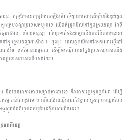
 សុទ្ធតែមានតម្រូវការសម្លឹងមើលទីផ្សារការងារដើម្បីយើងផ្គត់ផ្គង់
្នុងក្របខណ្ឌប្រទេសកម្ពុជាទេ យើងក៏ត្រូវមើលទៅក្នុងក្របខណ្ឌ នៃទី
ឋ​កិច្ចអាស៊ាន លំហូរមនុស្ស លំហូរទាក់ទងជាមួយនឹងការវិនិយោគនានា
ាស់នៅក្នុងក្របខណ្ឌអាស៊ាន។ ដូច្នេះ ពេលខ្លះយើងទៅរកការងារធ្វើនៅ
េដទៃ គេក៏មានលទ្ធភាព ដើម្បីមកធ្វើការនៅក្នុងប្រទេសរបស់យើង
កកាន់ប្រទេសរបស់យើងផងដែរ។
ជែង មិនមែនជាការកាប់សម្លាប់គ្នានោះទេ គឺវាជាការប្រកួតប្រជែង ដើម្បី
្មកាន់តែជ្រៅទៅៗ ហើយដែលធ្វើការអភិ​វឌ្ឍនៅក្នុងក្របខណ្ឌតំបន់
គស្នូលនៃនិម្មាបនកម្មតំបន់ថ្មីរបស់យើងនេះ។
ក្រមកពីខេត្ត