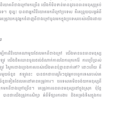
ារការវិនិយោគពីខាងក្រៅមកច្រើន យើងក៏មិនទាន់មាននូវធនធានមនុស្សគ្រប់
សទេ។ ដូច្នេះ បានជាអ្នកវិនិយោគមកពីក្រៅប្រទេស គឺគេព្រួយបារម្ភអំពី
គេត្រូវយកនូវអ្នកជំនាញពីខាងក្រៅចូលមកក្នុងប្រទេសរបស់យើងដោយ
ាល
ើម្បីការវិនិយោគណាមួយដែលមកពីខាងក្រៅ យើងមានធនធានមនុស្ស
 ឥឡូវ យើងជិតឈានចូលដល់ដំ​ណាក់កាលនៃការរុករករ៉ែ ការប្រើប្រាស់
ត។ ឥឡូវ វិស្វករខាងប្រេងកាតរបស់យើងមានប៉ុន្មាននាក់ទៅ? នោះហើយ គឺ
រមួយចំនួន ឥឡូវនេះ បានដកជាបណ្តើរៗនូវអ្នកបច្ចេកទេសរបស់គេ
ចំនួនទៀតដែលគេនៅមានតម្រូវការ។ បរទេសគេមិនចង់យកមនុស្សពី
្នកមកពីខាងក្រៅច្រើន។ គេត្រូវការធនធានមនុស្សនៅក្នុងស្រុក ប៉ុន្តែ
 បានជាយើងត្រូវការសិក្សា អំពីទីផ្សារការ​ងារ និងតម្រង់ទិសក្នុងការ