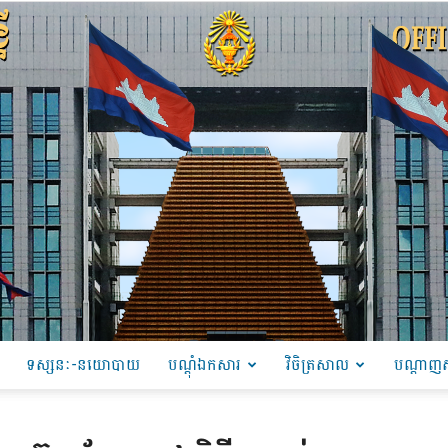
ទស្សនៈ-នយោបាយ
បណ្ដុំឯកសារ
វិចិត្រសាល
បណ្តាញស
PRU