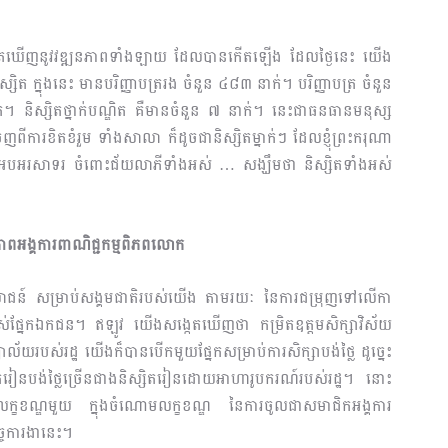
លសង្កេតឃើញនូវវឌ្ឍនភាពទាំងឡាយ ដែលបានកើតឡើង ដែលថ្ងៃនេះ យើង
 ក្នុងនេះ មានបរិញ្ញាបត្ររង ចំនួន ៤៨៣ នាក់។ បរិញ្ញាបត្រ ចំនួន
់។ និស្សិតថ្នាក់បណ្ឌិត គឺមានចំនួន ៧ នាក់។ នេះជាធនធានមនុស្ស
ការខិតខំរួម ទាំងសាលា ក៏ដូចជានិស្សិតម្នាក់ៗ ដែលខ្ញុំព្រះករុណា
ងអបអរសាទរ ចំពោះជ័យលាភីទាំងអស់ … សង្ឃឹមថា និស្សិតទាំងអស់
ភាពអង្គការពាណិជ្ជកម្មពិភពលោក
រយោជន៍ សម្រាប់សង្គមជាតិរបស់យើង តាមរយៈ នៃការជម្រុញទៅលើកា
មរបស់ផ្នែកឯកជន។ ឥឡូវ យើងសង្កេតឃើញថា កម្រិតឧត្តមសិក្សា​វិស័យ
ាល័យរបស់រដ្ឋ យើងក៏បានបើកមួយផ្នែកសម្រាប់ការសិក្សាបង់ថ្លៃ ដូច្នេះ
្សិតរៀនបង់ថ្លៃច្រើនជាងនិស្សិតរៀនដោយអាហារូបករណ៍របស់រដ្ឋ។ នោះ
ាលក្ខខណ្ឌមួយ ក្នុងចំណោមលក្ខខណ្ឌ នៃការចូលជាសមាជិកអង្គការ
្ចការងានេះ។