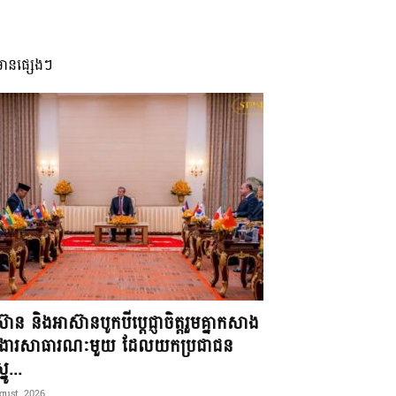
មានផ្សេងៗ
៊ាន និងអាស៊ានបូកបីប្តេជ្ញាចិត្តរួមគ្នាកសាង
ខងារសាធារណៈមួយ ដែលយកប្រជាជន
នូ...
gust, 2026