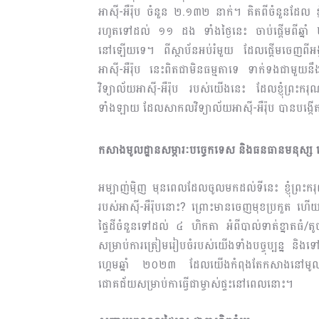
អាស៊ី-អឺរ៉ុប ចំនួន ២.១៣២ នាក់។ គិតពីចំនួនដែល ខ្ញុ
រហូតទៅដល់ ១១ ដង ទាំងថ្ងៃនេះ ចាប់ផ្ដើមពីឆ្នាំ 
នៅឡើយទេ។ ពីស្ថាប័នអប់រំមួយ ដែលផ្ដើមចេញពីអង្គក
អាស៊ី-អឺរ៉ុប នេះពិតជាមិនធម្មតាទេ ទាក់ទងជាមួយ
វិទ្យាល័យអាស៊ី-អឺរ៉ុប របស់យើងនេះ ដែលខ្ញុំព្រ
ទាំងឡាយ ដែលសាកលវិទ្យាល័យអាស៊ី-អឺរ៉ុប បានបង្ក
កសាងមូលដ្ឋានសម្ភារៈបច្ចេកទេស និងធនធានមនុស្ស ធ្វើ
អម្បាញ់ម៉ិញ មុនពេលដែលចូលមកដល់ទីនេះ ខ្ញុំព្រះករ
របស់អាស៊ី-អឺរ៉ុបនោះ? ព្រោះមានចេញមុខប្រកួត ហើ
ផ្ទៃដីចំនួនទៅដល់ ៤ ហិកតា អំពីបាល់ទាត់ខ្នាតធ
សម្រាប់ការត្រៀមរៀបចំរបស់យើងទាំងបច្ចុប្បន្ន និង
ហ្គេមឆ្នាំ ២០២៣ ដែលយើងកំពុងតែកសាងនៅមូលដ្
ជោគជ័យសម្រាប់កាធ្វើជាម្ចាស់ផ្ទះនៅពេលនោះ។