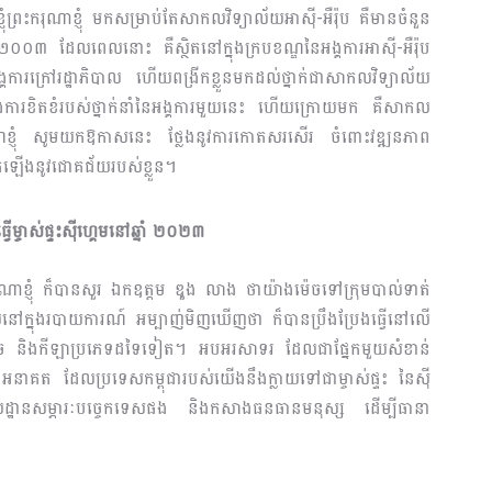
ំព្រះករុណាខ្ញុំ មកសម្រាប់តែសាកលវិទ្យាល័យអាស៊ី-អឺរ៉ុប គឺមានចំនួន
២០០៣ ដែលពេលនោះ គឺស្ថិតនៅក្នុងក្របខណ្ឌនៃអង្គការអាស៊ី-អឺរ៉ុប
ារក្រៅរដ្ឋាភិបាល ហើយពង្រីកខ្លួនមកដល់ថ្នាក់ជាសាកលវិទ្យាល័យ
នឹងការខិតខំរបស់ថ្នាក់នាំនៃអង្គការមួយនេះ ហើយក្រោយមក គឺសាកល
ះករុណខ្ញុំ សូមយកឱកាសនេះ ថ្លែងនូវការកោតសរសើរ ចំពោះវឌ្ឍនភាព
ើតឡើងនូវជោគជ័យរបស់ខ្លួន។
ម្ចាស់ផ្ទះស៊ីហ្គេមនៅឆ្នាំ ២០២៣
ុណាខ្ញុំ ក៏បានសួរ ឯកឧត្តម ឌួង លាង ថាយ៉ាងម៉េចទៅក្រុមបាល់ទាត់
យនៅក្នុងរបាយការណ៍ អម្បាញ់មិញឃើញថា ក៏បានប្រឹងប្រែងធ្វើនៅលើ
ំ/តូច និងកីឡាប្រភេទដទៃទៀត។ អបអរសាទរ ដែលជាផ្នែកមួយសំខាន់
ទៅអនាគត ដែលប្រទេសកម្ពុជារបស់យើងនឹងក្លាយទៅជាម្ចាស់ផ្ទះ នៃស៊ី
ឋានសម្ភារៈបច្ចេកទេសផង និងកសាងធនធានមនុស្ស ដើម្បីធានា