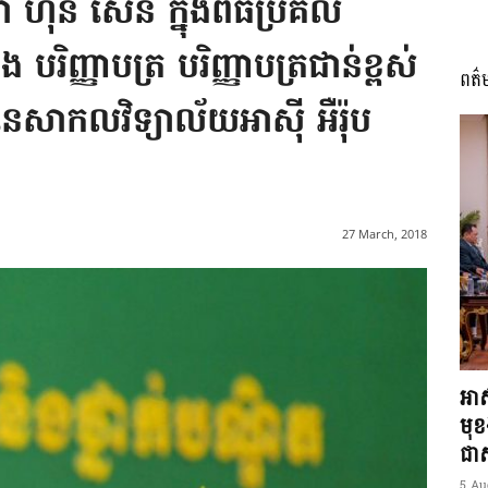
 ហ៊ុន សែន ក្នុងពិធីប្រគល់
រង បរិញ្ញាបត្រ បរិញ្ញាបត្រជាន់ខ្ពស់
ពត៌
I
នៃសាកលវិទ្យាល័យអាស៊ី អឺរ៉ុប
អង្គ
27 March, 2018
ភាព​
អាស
មុ
ជាស្
5 Au