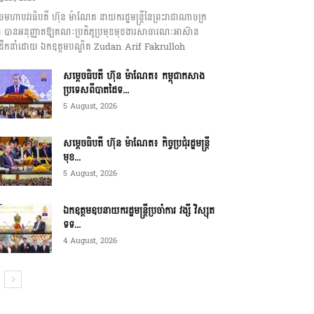
េចមហាបវរធិបតី ហ៊ុន ម៉ាណែត នាយករដ្ឋមន្ត្រីនៃព្រះរាជាណាចក្រ
ុជា បានអនុញ្ញាតឱ្យគណៈប្រតិភូប្រមុខមុខងារសាធារណៈអាស៊ាន
ឹកនាំដោយ ឯកឧត្តមបណ្ឌិត Zudan Arif Fakrulloh
សម្ដេចធិបតី ហ៊ុន ម៉ាណែត៖ កម្ពុជាកសាង
ប្រទេសពីបាតដៃទ...
5 August, 2026
សម្ដេចធិបតី ហ៊ុន ម៉ាណែត៖ កិច្ចប្រជុំរដ្ឋមន្ត្រី
មុខ...
5 August, 2026
ឯកឧត្តមឧបនាយករដ្ឋមន្ត្រីប្រចាំការ វង្សី វិស្សុត
ទទ...
4 August, 2026