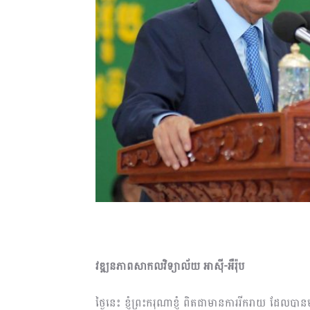
វឌ្ឍនភាពសាកលវិទ្យាល័យ អាស៊ី
-អឺរ៉ុប
ថ្ងៃនេះ ខ្ញុំព្រះករុណាខ្ញុំ ពិតជាមានការរីករាយ ដែល