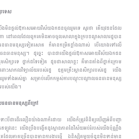
ឍប្រទេស
្រសិនបើយើងមិនផ្ដល់ឱកាសអោយវិស័យឯកជនចូលរួមទេ សួរថា តើយុវជនដែល
ៅណា នៅពេលដែលពួកគេមិនអាចចូលសាលាក្នុងក្របខណ្ឌសាលារដ្ឋបាន
ធន​ធាន​មនុស្សទៀតសោត ក៏មានកម្រិតខ្លាំងណាស់ បើយោងទៅលើ
បណ្ដាលធនធានមនុស្ស។ ដូច្នេះ បានជាយើងផ្ដល់ឱកាសអោយវិស័យឯកជន
ក់ឧត្តមសិក្សាទេ ថ្នាក់ដទៃទៀត ដូចជាសាលាខ្លះ គឺមានតាំងពីថ្នាក់ក្រោម
សាកលវិទ្យាល័យរបស់រដ្ឋ ឧត្តមគ្រឹះស្ថានសិក្សារបស់រដ្ឋ យើង
ួមទាំងអស់គ្នា សម្រាប់​លើកកម្ពស់ការបណ្តុះបណ្ដាលធនធានមនុស្ស
ទេសរបស់យើង។
ួសធនធានមនុស្សពី​ក្រៅ
ទោះបីជាដើរលឿនយ៉ាងណាក៏ដោយ យើងក៏ត្រូវពិនិត្យឃើញអំពីបញ្ហា
នេះ យើងប្រឹងបង្កើតនូវស្ថានភាពនៃវិស័យអប់រំរបស់យើងប៉ុណ្ណឹង
្សិតដែលភាគច្រើនបានមានការងារធ្វើ ឯនិស្សិតមួយចំនួនមិនទាន់មាន