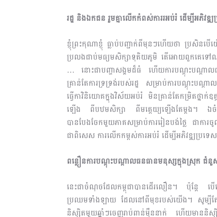
រដ្ឋ និងឯកជន រួមគ្នាលើកកំពស់ការរអប់រំ ដើម្បីអភិវឌ្
ខ្ញុំព្រះកុណាខ្ញុំ ធ្លាប់បញ្ជាក់ពីមុនៗហើយថា ប
ប្រលងជាប់មធ្យមសិក្សាទុតិយភូមិ តើអោយពួកគេទ
… នោះជាបញ្ហាសង្គមដ៏ធំ ហើយការបណ្តុះបណ្ដាល
គ្រាន់តែការទ្រទ្រង់របស់រដ្ឋ សម្រាប់ការបណ្តុះ
ធ្វើកាវិនិយោគក្នុង​វិស័យអប់រំ មិនគ្រាន់តែកម្រិតថ្នា
ឡើង ពីបឋមសិក្សា ពីមតេ្តយ្យឡើងតែម្ដង។ ឯចំពោះ
បានបែងចែកមួយភាគសម្រាប់ការរៀនបង់ថ្លៃ ជាការចូលរ
ជាពិសេស ការលើកកម្ពស់ការអប់រំ ដើម្បីអភិវឌ្ឍប្រ
ពន្លឿនការបណ្តុះបណ្តា​ល​ធនធានមនុស្សក្នុងស្រុក ជំន
នេះជាចំណុចដែលកម្ពុជាបានដើរលឿន។ ប៉ុន្តែ បើ
ប្រឈមទាំងឡាយ ដែលនៅពីមុខរបស់យើង។ សូម្បីតែឥឡូវ
និស្សិតមួយឆ្នាំៗចេញរាប់ពាន់ម៉ឺននាក់ ហើយមាននិស