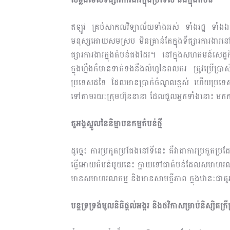
ឥឡូវ គ្រប់សាកលវិទ្យាល័យទាំងអស់ ទាំងរដ្ឋ ទាំងឯកជន
មនុស្សអោយសមស្រប មិនគ្រាន់តែក្នុងទីផ្សារការងារនៅក
ផ្សារការងារក្នុងតំបន់ផងដែរ។ នៅក្នុងសហគមន៍សេដ្
ក្នុងហ្នឹងក៏មានទាក់ទងនឹងលំហូនៃពលករ ត្រូវប្រើប្រ
ប្រទេសដទៃ ដែលមានប្រាក់ចំណូលខ្ពស់ ហើយប្រទេសគ
ទៅតាមរយៈក្រុមហ៊ុននានា ដែលជួលអ្នកទាំងនោះ ម
តួអង្គស្នូលនៃនិម្មាបនកម្មតំបន់ថ្មី
ដូច្នេះ ការប្រកួតប្រ​ជែងនៅទីនេះ គឺវាជាការប្រកួតប្រ
ធ្វើអោយតំបន់មួយនេះ ក្លាយទៅជាតំបន់ដែលសមាហរណកម
មានសមាហរណកម្ម និងមានសាមគ្គីភាព ក្នុងឋានៈជាតួអង្
បន្តទ្រទ្រង់មូលនិធិផ្តល់អង្ករ និងថវិកាសម្រាប់និស្សិតក្រី