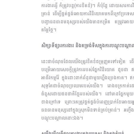
ការងារធ្វើ ក៏ត្រូវបន្ត(ការខិតខំ)។ ក៏ប៉ុន្តែ ដោយ​ស
គ្រាន់ ដើម្បីផ្គត់ផ្គង់អោយការវិនិយោគមកពីក្រៅប្រទេ
បញ្ហាធន​ធានមនុស្សរបស់យើងមានកម្រិត តម្រូវអោយ
តម្លៃថ្លៃ។
សិក្សាទីផ្សារការ​ងារ និងតម្រង់ទិសក្នុងការបណ្ដុះបណ្ដ
នេះជាចំណុចដែលយើងត្រូវខិតខំជម្រុញតទៅទៀត ​ដ
បម្រើអោយសេចក្តីត្រូវការរបស់ផ្នែកវិនិយោគ ដូចជា
អាជីវកម្មរ៉ែ ក្នុងនោះពាក់ព័ន្ធជាមួយហ្នឹងប្រេងកា
សុទ្ធតែជាចំណុចប្រឈមរបស់យើង។​ រោងចក្រកាត់ដេ
ជំនួសដោយជនជាតិខ្មែររបស់យើង។ នៅមានផ្នែកមួយ
ខាងក្រៅទេ ព្រោះគេត្រូវផ្គត់ផ្គង់បំពេញប្រាក់ខែអោយអ
ធនធានមនុស្សនៅក្នុងស្រុកមិនទាន់គ្រប់គ្រាន់។ អញ្ចឹង
បណ្ដុះបណ្ដាលនោះឯង។
សម្លឹងមើលទីផ្សារការងារក្នុងប្រទេស និងក្នុងតំបន់