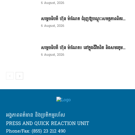
6 August, 2026
សម្តេចធិបតី ហ៊ុន ម៉ាណែត ជំរុញឱ្យបណ្តុះសមត្ថភាពពិតរ...
6 August, 2026
សម្តេចធិបតី ហ៊ុន ម៉ាណែត៖ នៅក្នុងជីវិតពិត និងសមរភូម...
6 August, 2026
អង្គភាពពត៌មាន និងប្រតិកម្មរហ័ស
PRESS AND QUICK REACTION UNIT
Phone/Fax: (855) 23 212 490