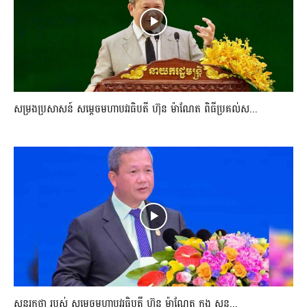
សម្រងប្រសាសន៍ សម្ដេចមហាបវរធិបតី ហ៊ុន ម៉ាណែត ពិធីប្រគល់ស...
សុន្ទរកថា របស់ សម្ដេចមហាបវរធិបតី ហ៊ុន ម៉ាណែត ក្នុង សន្ន...