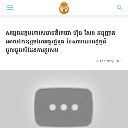
សម្តេចអគ្គមហាសេនាបតីតេជោ ហ៊ុន សែន អនុញ្ញាត
អោយឯកឧត្តមឯកអគ្គរដ្ឋទូត នៃសាធារណរដ្ឋកូរ៉េ
ចូលជួបសំដែងការគួរសម
20 February, 2018