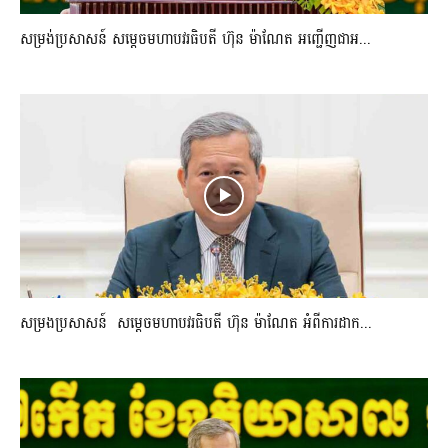
សម្រង់ប្រសាសន៍ សម្ដេចមហាបវរធិបតី ហ៊ុន ម៉ាណែត អញ្ជើញជាអ...
សម្រងប្រសាសន៍ សម្ដេចមហាបវរធិបតី ហ៊ុន ម៉ាណែត អំពីការដាក...