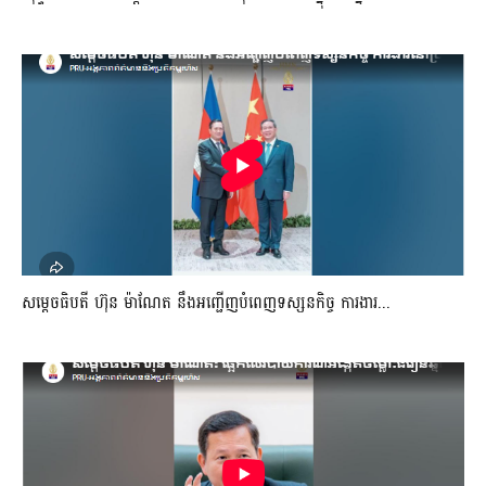
សម្តេចធិបតី ហ៊ុន ម៉ាណែត នឹងអញ្ជើញបំពេញទស្សនកិច្ច ការងារ...