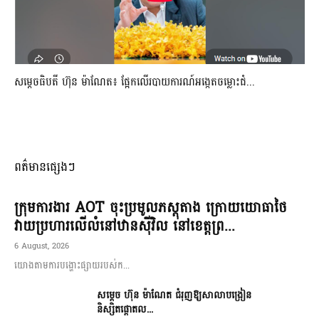
សម្តេចធិបតី ហ៊ុន ម៉ាណែត៖ ផ្អែកលើរបាយការណ៍អង្កេតចម្លោះជំ...
ពត៌មានផ្សេងៗ
ក្រុមការងារ AOT ចុះប្រមូលភស្តុតាង ក្រោយយោធាថៃ
វាយប្រហារលើលំនៅឋានស៊ីវិល នៅខេត្តព្រ...
6 August, 2026
យោងតាមការបង្ហោះផ្សាយរបស់ក...
សម្តេច ហ៊ុន ម៉ាណែត ជំរុញឱ្យសាលាបង្រៀន
និស្សិតផ្តោតល...