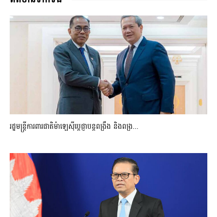
រដ្ឋមន្ត្រីការពារជាតិម៉ាឡេស៊ីប្ដេជ្ញាបន្តពង្រឹង និងពង្រ...