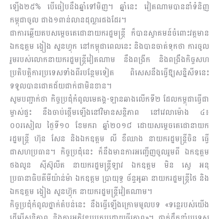
ឡើង២៥% បើធៀបនឹងឆ្នាំទៅមិញ។ ឆ្នាំនេះ វៀតណាមបាននាំទំនិញ
កម្ពុជាចូល ជាង១ពាន់លានដុល្លារផងដែរ។
ជាការឆ្លើយតបសម្តេចតេជោនាយករដ្ឋមន្ត្រី ក៏បានស្វាគមន៍ចំពោះវត្តមាន
ឯកឧត្តម ង្វៀង សួនហ្វុក នៅកម្ពុជាពេលនេះ និងបានចាត់ទុកថា ការចូល
រួមរបស់លោកនាយករដ្ឋមន្រ្តីវៀតណាម នឹងពង្រីក និងពង្រឹងកិច្ចសហ
ប្រតិបត្តិការប្រទេសទាំងពីរបន្ថែមទៀត ពិសេសនឹងធ្វើឱ្យសន្និសីទនេះ
ទទួលបានជោគជ័យជាក់ជាមិនខាន។
សូមបញ្ជាក់ថា កិច្ចប្រជុំកំពូលមេគង្គ-ឡានឆាងលើកទី២ ដែលកម្ពុជាធ្វើជា
ម្ចាស់ផ្ទះ នឹងចាប់ផ្តើមឡើងនៅវិមានសន្តិភាព នៅវេលាម៉ោង ៤៖
០០រសៀល ថ្ងៃទី១០ ខែមករា ឆ្នាំ២០១៨ ដោយសម្តេចតេជោនាយក
រដ្ឋមន្រ្តី ហ៊ុន សែន និងឯកឧត្តម លី ខឺឈាង នាយករដ្ឋមន្ត្រីចិន ធ្វើ
ជាសហប្រធាន។ កិច្ចប្រជុំនេះ ក៏នឹងមានការអញ្ជើញចូលរួមពី ឯកឧត្តម
ថងលូន ស៊ីស៊ូលីត នាយករដ្ឋមន្រ្តីឡាវ ឯកឧត្តម មិន ស្វេ អនុ
ប្រធានាធិបតីមីយ៉ាន់ម៉ា ឯកឧត្តម ប្រាយុទ្ធ ច័ន្ទអូឆា នាយករដ្ឋមន្រ្តីថៃ និង
ឯកឧត្តម ង្វៀង សួនហ៊្វុក នាយករដ្ឋមន្រ្តីវៀតណាម។
កិច្ចប្រជុំកំពូលថ្នាក់តំបន់នេះ នឹងធ្វើឡើងក្រោមមូលបទ «ទន្លេរបស់យើង
ដើម្បីសន្តិភាព និងការអភិវឌ្ឍប្រកបដោយចីរភាព»។ ថ្នាក់ដឹកនាំប្រទេស