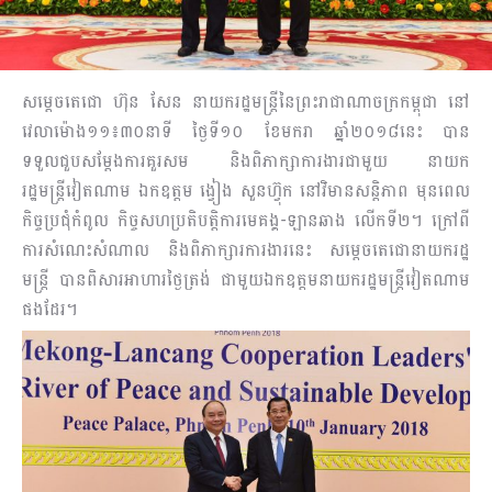
សម្តេចតេជោ ហ៊ុន សែន នាយករដ្ឋមន្ត្រីនៃព្រះរាជាណាចក្រកម្ពុជា នៅ
វេលាម៉ោង១១៖៣០នាទី ថ្ងៃទី១០ ខែមករា ឆ្នាំ២០១៨នេះ បាន
ទទួលជួបសម្ដែងការគួរសម និងពិភាក្សាការងារជាមួយ នាយក
រដ្ឋមន្ដ្រីវៀតណាម ឯកឧត្តម ង្វៀង សួនហ៊្វុក នៅវិមានសន្ដិភាព មុនពេល
កិច្ចប្រជុំកំពូល កិច្ចសហប្រតិបត្តិការមេគង្គ-ឡានឆាង លើកទី២។ ក្រៅពី
ការសំណេះសំណាល និងពិភាក្សារការងារនេះ សម្តេចតេជោនាយករដ្ឋ
មន្ត្រី បានពិសារអាហារថ្ងៃត្រង់ ជាមួយឯកឧត្តមនាយករដ្ឋមន្ដ្រីវៀតណាម
ផងដែរ។