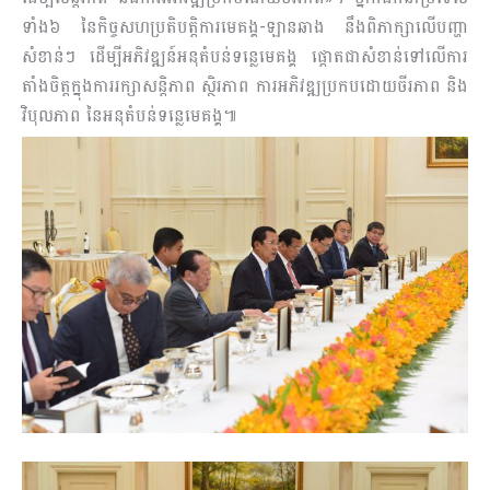
ទាំង៦ នៃកិច្ចសហប្រតិបត្តិការមេគង្គ-ឡានឆាង នឹងពិភាក្សាលើបញ្ហា
សំខាន់ៗ ដើម្បីអភិវឌ្ឍន៍អនុតំបន់ទន្លេមេគង្គ ផ្តោតជាសំខាន់ទៅលើការ
តាំងចិត្តក្នុងការរក្សាសន្តិភាព ស្ថិរភាព ការអភិវឌ្ឍប្រកបដោយចីរភាព និង
វិបុលភាព នៃអនុតំបន់ទន្លេមេគង្គ៕