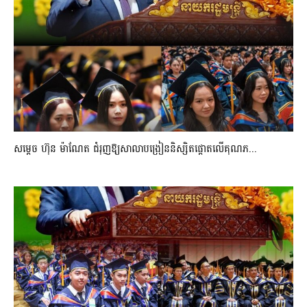
សម្តេច ហ៊ុន ម៉ាណែត ជំរុញឱ្យសាលាបង្រៀននិស្សិតផ្តោតលើគុណភ...