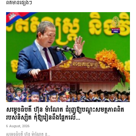
ពត៌មានផ្សេងៗ
សម្តេចធិបតី ហ៊ុន ម៉ាណែត ជំរុញឱ្យបណ្តុះសមត្ថភាពពិត
របស់និស្សិត កុំឱ្យរៀនពឹងផ្អែកលើ...
6 August, 2026
សម្តេចធិបតី ហ៊ុន ម៉ាណែត ន...