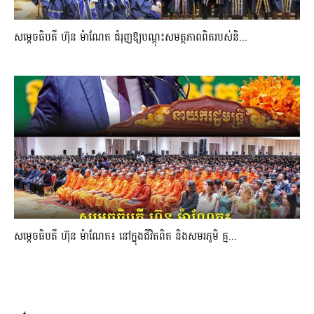
សម្តេចធិបតី ហ៊ុន ម៉ាណែត ជំរុញឱ្យបណ្តុះសមត្ថភាពពិតរបស់និ...
សម្តេចធិបតី ហ៊ុន ម៉ាណែត៖ នៅក្នុងជីវិតពិត និងសមរភូមិ គ្ម...