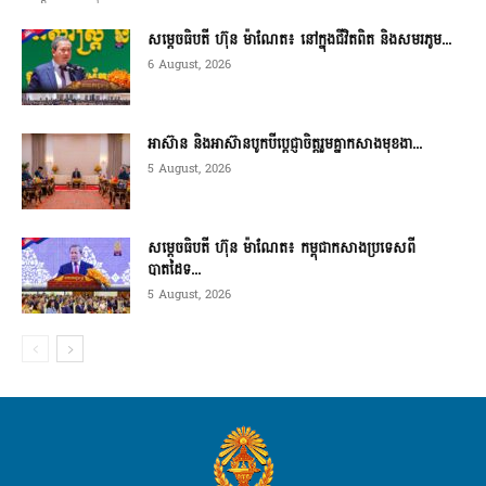
សម្តេចធិបតី ហ៊ុន ម៉ាណែត៖ នៅក្នុងជីវិតពិត និងសមរភូម...
6 August, 2026
អាស៊ាន និងអាស៊ានបូកបីប្តេជ្ញាចិត្តរួមគ្នាកសាងមុខងា...
5 August, 2026
សម្ដេចធិបតី ហ៊ុន ម៉ាណែត៖ កម្ពុជាកសាងប្រទេសពី
បាតដៃទ...
5 August, 2026