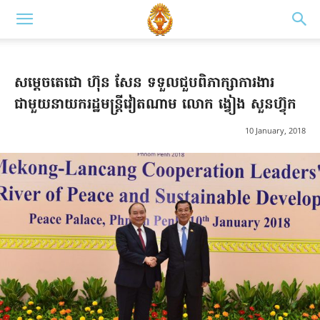
សម្តេចតេជោ ហ៊ុន សែន ទទួលជួបពិភាក្សាការងារ
ជាមួយនាយករដ្ឋមន្ដ្រីវៀតណាម លោក ង្វៀង សួនហ៊្វុក
10 January, 2018