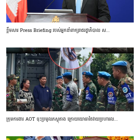
ខ្លឹមសារ Press Briefing របស់អ្នកនាំពាក្យរាជរដ្ឋាភិបាល ស...
ក្រុមការងារ AOT ចុះប្រមូលភស្តុតាង ក្រោយយោធាថៃវាយប្រហារល...