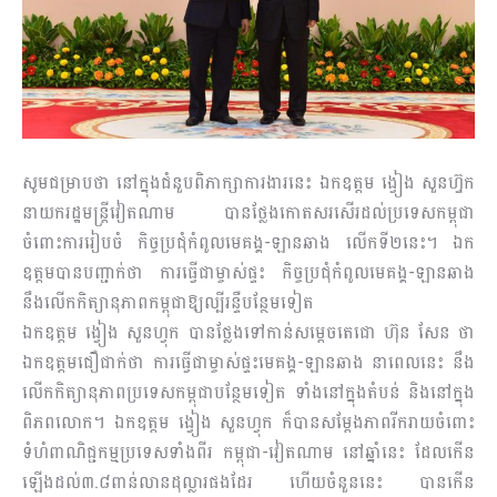
សូមជម្រាបថា នៅក្នុងជំនួបពិភាក្សាការងារនេះ ឯកឧត្តម ង្វៀង សួនហ្វ៊ុក
នាយករដ្ឋមន្រ្តីវៀតណាម បានថ្លែងកោតសរសើរដល់ប្រទេសកម្ពុជា
ចំពោះការរៀបចំ កិច្ចប្រជុំកំពូលមេគង្គ-ឡានឆាង លើកទី២នេះ។ ឯក
ឧត្តមបានបញ្ជាក់ថា ការធ្វើជាម្ចាស់ផ្ទះ កិច្ចប្រជុំកំពូលមេគង្គ-ឡានឆាង
នឹងលើកកិត្យានុភាពកម្ពុជាឱ្យល្បីរន្ទឺបន្ថែមទៀត
ឯកឧត្តម ង្វៀង សួនហ្វុក បានថ្លែងទៅកាន់សម្តេចតេជោ ហ៊ុន សែន ថា
ឯកឧត្តមជឿជាក់ថា ការធ្វើជាម្ចាស់ផ្ទះមេគង្គ-ឡានឆាង នាពេលនេះ នឹង
លើកកិត្យានុភាពប្រទេសកម្ពុជាបន្ថែមទៀត ទាំងនៅក្នុងតំបន់ និងនៅក្នុង
ពិភពលោក។ ឯកឧត្តម ង្វៀង សួនហ្វុក ក៏បានសម្តែងភាពរីករាយចំពោះ
ទំហំពាណិជ្ជកម្មប្រទេសទាំងពីរ កម្ពុជា-វៀតណាម នៅឆ្នាំនេះ ដែលកើន
ឡើងដល់៣.៨ពាន់លានដុល្លារផងដែរ ហើយចំនួននេះ បានកើន