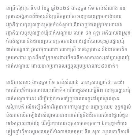
នាព្រឹកថ្ងៃពុធ ទី១៨ ខែធ្នូ ឆ្នាំ២០២៤ ឯកឧត្តម គឹម ចាន់សំណាង អនុ
ប្រធានអង្គភាពព័ត៌មាននិងប្រតិកម្មរហ័ស អនុប្រធានក្រុមការងាររាជ
រដ្ឋាភិបាលចុះមូលដ្ឋានស្រុកកំពង់ស្វាយ និងជាប្រធានក្រុមការងាររាជ
រដ្ឋាភិបាលចុះមូលដ្ឋានឃុំផាត់សណ្ដាយ លោក ថន ពុទ្ធា អភិបាលរងស្រុក
កំពង់ស្វាយ និងជាអនុប្រធានក្រុមការងាររាជរដ្ឋាភិបាលចុះមូលដ្ឋានឃុំ
ផាត់សណ្តាយ រួមជាមួយលោក លោកស្រី ជាអនុប្រធាន និងជាសមាជិក
ក្រុមការងារ បានដឹកនាំក្រុមការងារបើកវេទិកាសាធារណៈនៅមូលដ្ឋានឃុំ
ផាត់សណ្ដាយ ដោយមានប្រជាពលរដ្ឋចូលរួមប្រមាណ២៥០នាក់។
នាឱកាសនោះ ឯកឧត្តម គឹម ចាន់សំណាង បានគូសបញ្ជាក់ថា នេះជា
ការបើកវេទិកាសាធារណៈលើកទី១ ហើយក្នុងអាណត្តិទី៧ នៅមូលដ្ឋានឃុំ
ផាត់សណ្តាយនេះ ដើម្បីបង្កឱកាសឱ្យប្រជាពលរដ្ឋនៅមូលដ្ឋានបាន
សម្ដែងមតិ លើកឡើងពីការវិវត្តនានានៅមូលដ្ឋាន បញ្ហាប្រឈម ទុក្ខកង្វល់
និងអាចលើកឡើងជាសំណូមពរនានាពាក់ព័ន្ធនឹងជីវភាពរស់នៅផ្ទាល់ជូន
ទៅអាជ្ញាធរពាក់ព័ន្ធ ដើម្បីរកការដោះស្រាយសមស្រប។ ឯកឧត្តមក៏បាន
ឆ្លៀតផ្ដាំផ្ញើការសួរសុខទុក្ខពីសំណាក់ឯកឧត្តម ទិត សុធា រដ្ឋលេខាធិការទី