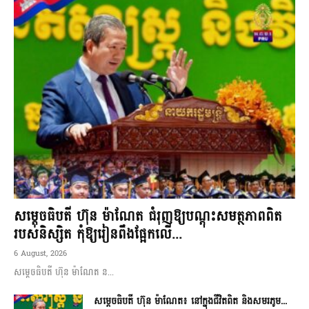
សម្តេចធិបតី ហ៊ុន ម៉ាណែត ជំរុញឱ្យបណ្តុះសមត្ថភាពពិត
របស់និស្សិត កុំឱ្យរៀនពឹងផ្អែកលើ...
6 August, 2026
សម្តេចធិបតី ហ៊ុន ម៉ាណែត ន...
សម្តេចធិបតី ហ៊ុន ម៉ាណែត៖ នៅក្នុងជីវិតពិត និងសមរភូម...