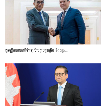
រដ្ឋមន្ត្រីការពារជាតិម៉ាឡេស៊ីប្ដេជ្ញាបន្តពង្រឹង និងពង្រ...