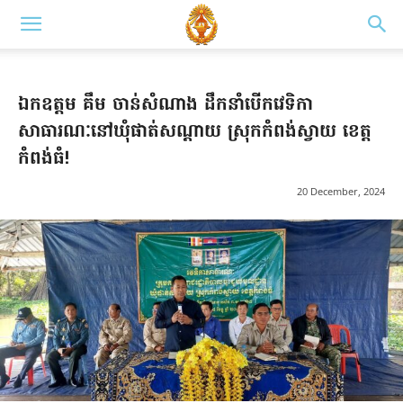
ឯកឧត្តម គឹម ចាន់សំណាង ដឹកនាំបើកវេទិកា
សាធារណៈនៅឃុំផាត់សណ្ដាយ ស្រុកកំពង់ស្វាយ ខេត្ត
កំពង់ធំ!
20 December, 2024