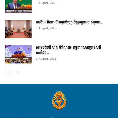
6 August, 2026
អាស៊ាន និងអាស៊ានបូកបីប្តេជ្ញាចិត្តរួមគ្នាកសាងមុខងា...
5 August, 2026
សម្ដេចធិបតី ហ៊ុន ម៉ាណែត៖ កម្ពុជាកសាងប្រទេសពី
បាតដៃទ...
5 August, 2026