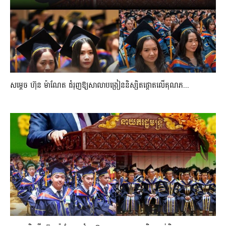
សម្តេច ហ៊ុន ម៉ាណែត ជំរុញឱ្យសាលាបង្រៀននិស្សិតផ្តោតលើគុណភ...