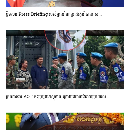
ខ្លឹមសារ Press Briefing របស់អ្នកនាំពាក្យរាជរដ្ឋាភិបាល ស...
ក្រុមការងារ AOT ចុះប្រមូលភស្តុតាង ក្រោយយោធាថៃវាយប្រហារល...