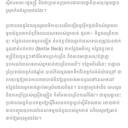
ស្ដីការគណៈរដ្ឋមន្ត្រី និងជាប្រធានក្រុមការងាររាជរដ្ឋាភិបាលចុះមូលដ្ឋាន
ស្រុកកំពង់ស្វាយផងដែរ។
ប្រជាពលរដ្ឋដែលចូលរួមវេទិកាបានលើកឡើងនូវក្ដីកង្វល់និងសំណូមពរ
មួយចំនួនពាក់ព័ន្ធនឹងរបរនេសាទរបស់ពួកគាត់ ដូចជា÷ ទិន្នផលត្រីថយ
ចុះ កន្លែងនេសាទតូចចង្អៀត តំបន់ខ្លះដែលធ្លាប់នេសាទបានត្រូវបានដាក់
ចូលជាតំបន់កដប (Bottle Neck) ជាកន្លែងអភិរក្ស កន្លែងខ្លះមាន
មន្ត្រីខិលខូចខ្លះទៅជំរិតទារប្រាក់ច្រេីន និងមានអាជ្ញាធរចុះបំផ្លាញ
ឧបករណ៍នេសាទរបស់ពួកគាត់ជាច្រេីនករណី។ បន្ថែមពីលើនេះ បង្គោល
ព្រំប្រទល់ខេត្តកំពង់ឆ្នាំង បានរំកិលចូលមកទឹកដីខេត្តកំពង់ធំយ៉ាងជ្រៅ ជា
ហេតុបង្កឱ្យមានការហាមឃាត់មិនឱ្យពួកគាត់អាចចូលទៅនេសាទនៅ
កន្លែងដែលពួកគាត់ធ្លាប់អាស្រ័យផលពីមុន។ ឯបញ្ហាក្មេងទំនើង ចោរលួច
និងការប្រេីប្រាស់គ្រឿងញៀន ក៏កើតមានច្រេីនករណីដែរ។ ជាមួយគ្នានេះ
ប្រជាពលរដ្ឋក៏បានទទូចឱ្យធ្វើវិសោធនកម្មច្បាប់ស្ដីពីជលផល ដោយដាក់
មានបញ្ចូលឧបករណ៍នេសាទមួយចំនួនរបស់ពួកគាត់ ហើយសូមឱ្យឆាប់
ដាក់ឱ្យអនុវត្តផងដែរ។