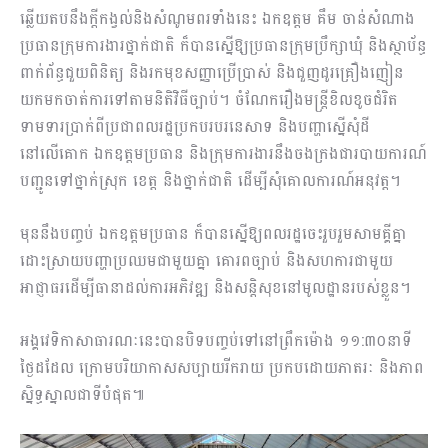
ឆ្លើយតបនឹងក្ដីកង្វល់និងសំណូមពរទាំងនេះ ឯកឧត្តម គឹម ចាន់សំណាង
ប្រធានក្រុមការងារថ្នាក់ជាតិ ក៏បានស្នើឱ្យប្រធានក្រុមប្រឹក្សាឃុំ និងស្ថាប័ន្ធ
ពាក់ព័ន្ធជួយពិនិត្យ និងរកមុខសញ្ញាប្រេីប្រាស់ និងជួញដូរគ្រឿងញៀន
យកមកចាត់ការទៅតាមនិតិវិធីច្បាប់។ ចំណែករឿងមន្រ្តីខិលខូចជំរិត
ទាមទារប្រាក់ពីប្រជាពលរដ្ឋប្រកបរបរនេសាទ និងបញ្ហាស្នេីសុំដី
នៅលេីគោក ឯកឧត្តមប្រធាន និងក្រុមការងារនឹងចងក្រងជារបាយការណ៍
បញ្ជូនទៅថ្នាក់ស្រុក ខេត្ត និងថ្នាក់ជាតិ ដេីម្បីសុំគោលការណ៍អនុវត្ត។
មុននឹងបញ្ចប់ ឯកឧត្តមប្រធាន ក៏បានស្នើឱ្យពលរដ្ឋចេះរួបរួមសាមគ្គីគ្នា
ដោះស្រាយបញ្ហាប្រឈមជាមួយគ្នា គោរពច្បាប់ និងសហការជាមួយ
អាជ្ញាធរដើម្បីធានាដល់ការអភិវឌ្ឍ និងសន្តិសុខនៅមូលដ្ឋានរបស់ខ្លួន។
អង្គវេទិកាសាធារណៈនេះបានបិទបញ្ចប់ទៅនៅព្រឹកម៉ោង ១១:៣០នាទី
ថ្ងៃដដែល ក្រោមបរិយាកាសសប្បាយរីករាយ ប្រកបដោយភាតរៈ និងភាព
ស្និទ្ធស្នាលជាទីបំផុត៕