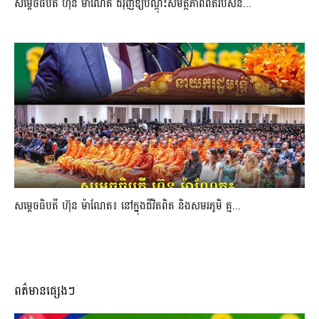
សម្តេចធិបតី ហ៊ុន ម៉ាណែត ជំរុញឱ្យបណ្តុះសមត្ថភាពពិតរបស់និ...
សម្តេចធិបតី ហ៊ុន ម៉ាណែត៖ នៅក្នុងជីវិតពិត និងសមរភូមិ គ្ម...
ពត៌មានផ្សេងៗ