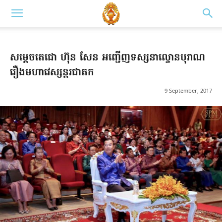
សម្តេចតេជោ ហ៊ុន សែន អញ្ជើញទស្សនាល្ខោនបុរាណ
រឿងមហាវេស្សន្តរជាតក
9 September, 2017