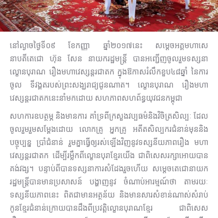
នៅល្ងាចថ្ងៃទី០៩ ខែកញ្ញា ឆ្នាំ២០១៧នេះ សម្តេចអគ្គ​មហាសេ​
នាបតីតេជោ ហ៊ុន សែន នាយករដ្ឋមន្ត្រី បានអញ្ជើញចូលរួម​ទស្សនា
ល្ខោនបុរាណ រឿងមហាវេស្សន្តរជាតក ក្នុងឱកាសរំលឹកខួប៤៨ឆ្នាំ នៃការ
ចូល ទីវង្គតរបស់ព្រះ​សង្ឃរាជ្យ​ជូនណាត។ ល្ខោនបុរាណ រឿងមហា
វេស្សន្តរជាតក​នេះនាំមក​ដោយ សហភាព​សហព័ន្ធយុវជនកម្ពុជា
សហការ​ឧបត្ថម្ភ និងមានការ គាំទ្រពីក្រសួងវប្បធម៌និងវិចិត្រសិល្បៈ ដែល
ចូលរួមរួម​សម្ដែងដោយ លោកគ្រូ អ្នកគ្រូ អតីតសិល្បករជំនាន់មុននិង
បច្ចុប្បន្ន ប្រាំជំនាន់ រួមគ្នាធ្វើឲ្យរស់ឡើងវិញ​នូវទស្សនីយភាពរឿង មហា​
វេស្សន្តរជាតក ដើម្បីរម្លឹកពីល្ខោនបុរាខ្មែរយើង ជាពិសេសរក្សាអោយ​បាន
គង់វង្ស។ បន្ទាប់​ពីបាន​ទស្សនាការ​សំដែងរួចហើយ សម្តេចតេជោនាយក​
រដ្ឋមន្ត្រីបានមាន​ប្រសាសន៍ បង្ហាញនូវ ចំណាប់​អារម្មណ៍ថា តាមរយៈ
ទស្សនីយ​ភាពនេះ ពិតជាមាន​អត្ថន័យ និងមានសារ​សំខាន់​ណាស់សំរាប់
កូនខ្មែរ​ជំនាន់ក្រោយ​បានដឹងពីប្រវត្តិ​ល្ខោនបុរាណខ្មែរ ជាពិសេស