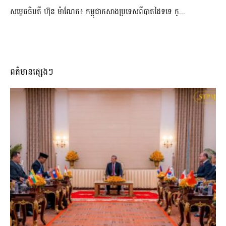
សម្ដេចធិបតី ហ៊ុន ម៉ាណែត៖ កម្ពុជាកសាងប្រទេសពីបាតដៃទទេ ក្...
ពត៌មានផ្សេងៗ