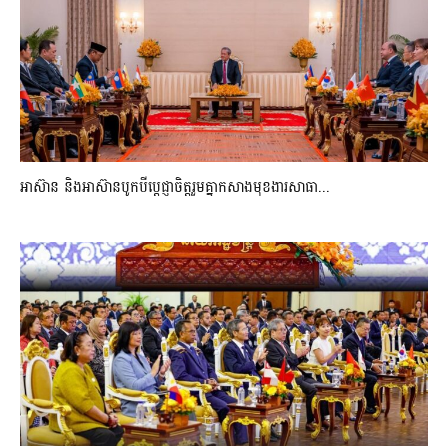
អាស៊ាន និងអាស៊ានបូកបីប្តេជ្ញាចិត្តរួមគ្នាកសាងមុខងារសាធា...