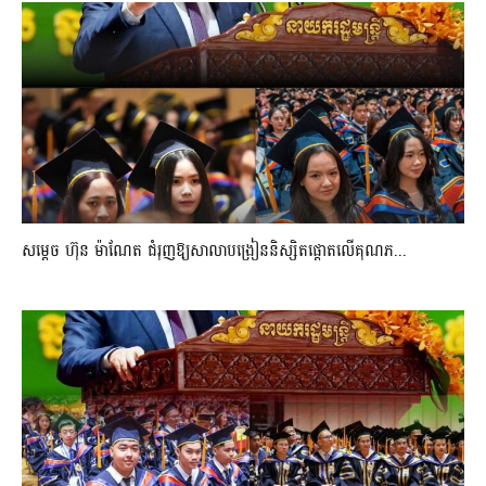
សម្តេច ហ៊ុន ម៉ាណែត ជំរុញឱ្យសាលាបង្រៀននិស្សិតផ្តោតលើគុណភ...