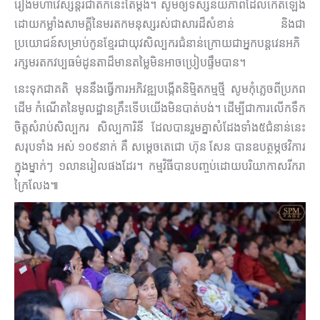
រឿងមហា​វេស្សន្តរជាតក​នេះតែម្តង។ សូមឲ្យទស្សនីយភាព​ដែលកើតឡើង
ដោយ​កម្លាំងសាមគ្គី​នៃមរតកមនុស្សរ​ស់ជាសារដ៏​សំខាន់ និងជា
ប្រយោជន៍សម្រាប់កូនខ្មែរជាយុវសិល្បករជំនាន់ក្រោយជាអ្នកបន្តវេនអភិ
រក្សមរតកវប្បធម៌ដូនតាដ៏មានតម្លៃមិនអាចប្រៀបផ្ទឹមបាន។
នេះទុកជាគតិ មុននឹងធ្វើការអភិវឌ្ឍ​បង្កើតនិម្មិតកម្មថ្មី សូមកុំភ្លេចពីប្រភព
ដើម កំណើតនៃមូលដ្ឋានគ្រឹះទើបយើង​មិនបាត់បង់។ ដើម្បីជាការលើក​ទឹក
ចិត្តសំរាប់សិល្បករ សិល្បការិនី ដែលបានរួមគ្នាសំដែងទាំង៥ជំនាន់នេះ
សរុបទាំង អស់ ១០៩នាក់ គឺ សម្តេចតេជោ ហ៊ុន សែន បានឧបត្ថម្ភថវិការ
ក្នុងម្នាក់ៗ ១លានរៀលផងដែរ។ កម្មវិធីបានបញ្ចប់ដោយបរិយាកាសរីករា
ក្រៃលែង៕