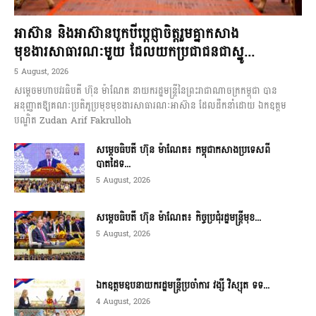
អាស៊ាន និងអាស៊ានបូកបីប្តេជ្ញាចិត្តរួមគ្នាកសាង
មុខងារសាធារណៈមួយ ដែលយកប្រជាជនជាស្នូ...
5 August, 2026
សម្តេចមហាបវរធិបតី ហ៊ុន ម៉ាណែត នាយករដ្ឋមន្ត្រីនៃព្រះរាជាណាចក្រកម្ពុជា បាន
អនុញ្ញាតឱ្យគណៈប្រតិភូប្រមុខមុខងារសាធារណៈអាស៊ាន ដែលដឹកនាំដោយ ឯកឧត្តម
បណ្ឌិត Zudan Arif Fakrulloh
សម្ដេចធិបតី ហ៊ុន ម៉ាណែត៖ កម្ពុជាកសាងប្រទេសពី
បាតដៃទ...
5 August, 2026
សម្ដេចធិបតី ហ៊ុន ម៉ាណែត៖ កិច្ចប្រជុំរដ្ឋមន្ត្រីមុខ...
5 August, 2026
ឯកឧត្តមឧបនាយករដ្ឋមន្ត្រីប្រចាំការ វង្សី វិស្សុត ទទ...
4 August, 2026