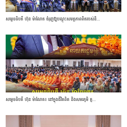
សម្តេចធិបតី ហ៊ុន ម៉ាណែត ជំរុញឱ្យបណ្តុះសមត្ថភាពពិតរបស់និ...
សម្តេចធិបតី ហ៊ុន ម៉ាណែត៖ នៅក្នុងជីវិតពិត និងសមរភូមិ គ្ម...