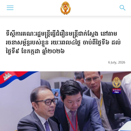
ទីស្ដីការគណៈរដ្ឋមន្ត្រីធ្វើជំរឿនមន្ត្រីជាក់ស្ដែង នៅតាម
រចនាសម្ព័ន្ធរបស់ខ្លួន រយៈពេល៤ថ្ងៃ ចាប់ពីថ្ងៃទី៦ ដល់
ថ្ងៃទី៩ ខែកក្កដា ឆ្នាំ២០២៦
6 July, 2026