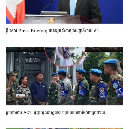
ខ្លឹមសារ Press Briefing របស់អ្នកនាំពាក្យរាជរដ្ឋាភិបាល ស...
ក្រុមការងារ AOT ចុះប្រមូលភស្តុតាង ក្រោយយោធាថៃវាយប្រហារល...