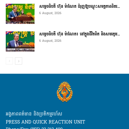
សម្តេចធិបតី ហ៊ុន ម៉ាណែត ជំរុញឱ្យបណ្តុះសមត្ថភាពពិតរ...
6 August, 2026
សម្តេចធិបតី ហ៊ុន ម៉ាណែត៖ នៅក្នុងជីវិតពិត និងសមរភូម...
6 August, 2026
អង្គភាពពត៌មាន និងប្រតិកម្មរហ័ស
PRESS AND QUICK REACTION UNIT