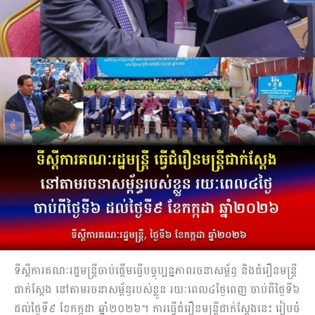
ទីស្ដីការគណៈរដ្ឋមន្ត្រីចាប់ផ្ដើមធ្វើបច្ចុប្បន្នភាពរចនាសម្ព័ន្ធ និងជំរឿនមន្ត្រី
ជាក់ស្ដែង នៅតាមរចនាសម្ព័ន្ធរបស់ខ្លួន រយៈពេល៤ថ្ងៃពេញ ចាប់ពីថ្ងៃទី៦
ដល់ថ្ងៃទី៩ ខែកក្កដា ឆ្នាំ២០២៦។ ការធ្វើជំរឿនមន្ត្រីជាក់ស្ដែងនេះ រៀបចំ