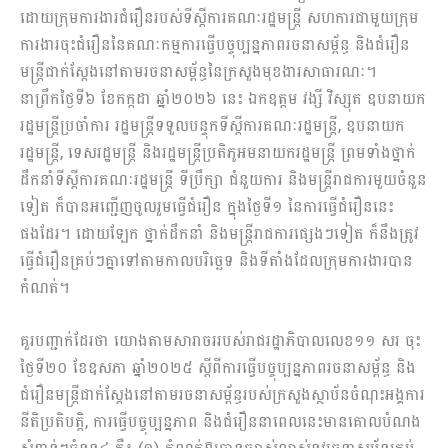
ដោយក្រុមការងារជំរឿនរបស់ទីស្ដីការគណៈរដ្ឋមន្ត្រី សហការជាមួយក្រុម
ការងារចុះជំរឿននៃគណៈកម្មការធ្វើបច្ចុប្បន្នភាពរចនាសម្ព័ន្ធ និងជំរឿន
មន្ត្រីជាក់ស្ដែងនៅតាមរចនាសម្ព័ន្ធនៃក្រសួងមុខងារសាធារណៈ។
នាព្រឹកថ្ងៃទី៦ ខែកក្កដា ឆ្នាំ២០២៦ នេះ ឯកឧត្ដម វង្សី វិស្សុត ឧបនាយក
រដ្ឋមន្ត្រីប្រចាំការ រដ្ឋមន្ត្រីទទួលបន្ទុកទីស្ដីការគណៈរដ្ឋមន្ត្រី, ឧបនាយក
រដ្ឋមន្រ្តី, ទេសរដ្ឋមន្រ្តី និងរដ្ឋមន្ត្រីប្រតិភូអមនាយករដ្ឋមន្ត្រី ព្រមទាំងថ្នាក់
ដឹកនាំទីស្ដីការគណៈរដ្ឋមន្ត្រី ទីប្រឹក្សា ជំនួយការ និងមន្រ្តីរាជការមួយចំនួន
ទៀត ក៏បានអញ្ជើញចូលរួមធ្វើជំរឿន ក្នុងថ្ងៃទី១ នៃការធ្វើជំរឿននេះ
ផងដែរ។ ដោយឡែក ថ្នាក់ដឹកនាំ និងមន្រ្តីរាជការផ្សេងៗទៀត ក៏នឹងត្រូវ
ធ្វើជំរឿនគ្រប់ៗគ្នាទៅតាមកាលបរិច្ឆេទ និងទីតាំងដែលក្រុមការងារបាន
កំណត់។
គួរបញ្ជាក់ដែរថា យោងតាមសារាចររបស់រាជរដ្ឋាភិបាលលេខ១១ សរ ចុះ
ថ្ងៃទី២០ ខែឧសភា ឆ្នាំ២០២៥ ស្ដីពីការធ្វើបច្ចុប្បន្នភាពរចនាសម្ព័ន្ធ និង
ជំរឿនមន្ត្រីជាក់ស្ដែងនៅតាមរចនាសម្ព័ន្ធរបស់ក្រសួងស្ថាប័នចំណុះអង្គការ
នីតិប្រតិបត្តិ, ការធ្វើបច្ចុប្បន្នភាព និងជំរឿននាពេលនេះមានគោលបំណង