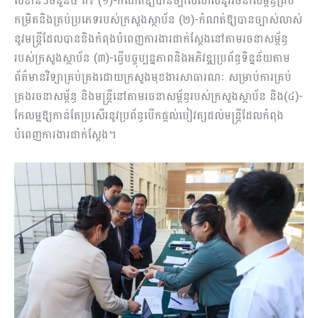
សំខាន់ៗចំនួន៤ គឺ៖ (១)-កំណត់ឱ្យបានច្បាស់លាស់នូវរចនាសម្ព័ន្ធគ្រប់
កម្រិតនិងគ្រប់ប្រភេទរបស់ក្រសួងស្ថាប័ន (២)-កំណត់ឱ្យបានច្បាស់លាស់
នូវមន្ត្រីដែលបាននិងកំពុងបំពេញការងារជាក់ស្ដែងនៅតាមរចនាសម្ព័ន្ធ
របស់ក្រសួងស្ថាប័ន (៣)-ធ្វើបច្ចុប្បន្នភាពនិងអភិវឌ្ឍប្រព័ន្ធទិន្នន័យតាម
ព័ត៌មានវិទ្យាគ្រប់គ្រងដោយក្រសួងមុខងារសាធារណៈ សម្រាប់ការគ្រប់
គ្រងរចនាសម្ព័ន្ធ និងមន្ត្រីនៅតាមរចនាសម្ព័ន្ធរបស់ក្រសួងស្ថាប័ន និង(៤)-
កែលម្អឱ្យកាន់តែប្រសើរនូវប្រព័ន្ធបើកផ្ដល់បៀវត្សដល់មន្ត្រីដែលកំពុង
បំពេញការងារជាក់ស្ដែង។