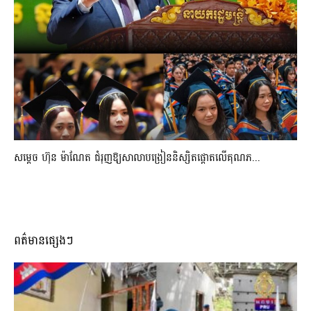
សម្តេច ហ៊ុន ម៉ាណែត ជំរុញឱ្យសាលាបង្រៀននិស្សិតផ្តោតលើគុណភ...
ពត៌មានផ្សេងៗ