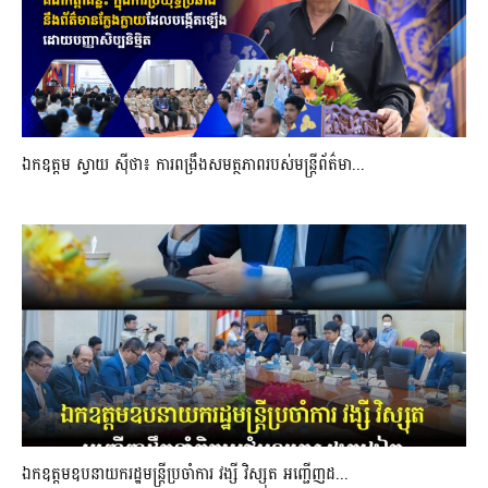
ឯកឧត្តម ស្វាយ ស៊ីថា៖ ការពង្រឹងសមត្ថភាពរបស់មន្ត្រីព័ត៌មា...
ឯកឧត្តមឧបនាយករដ្ឋមន្រ្តីប្រចាំការ វង្សី វិស្សុត អញ្ជើញដ...