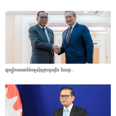
រដ្ឋមន្ត្រីការពារជាតិម៉ាឡេស៊ីប្ដេជ្ញាបន្តពង្រឹង និងពង្រ...