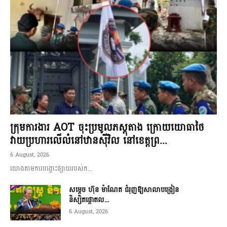
ក្រុមការងារ AOT ចុះប្រមូលភស្តុតាង ក្រោយយោធាថៃ
វាយប្រហារលើលំនៅឋានស៊ីវិល នៅខេត្តព្រ...
6 August, 2026
យោងតាមការបង្ហោះផ្សាយរបស់ក...
សម្តេច ហ៊ុន ម៉ាណែត ជំរុញឱ្យសាលាបង្រៀន
និស្សិតផ្តោតល...
6 August, 2026