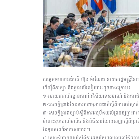
សម្តេចមហាបវរធិបតី ហ៊ុន ម៉ាណែត នាយករដ្ឋមន្ត្រីនៃកម្ព
ដើម្បីពិភាក្សា និងឆ្លងលើរបៀបវារៈដូចខាងក្រោម៖
១-របាយការណ៍វឌ្ឍនភាពនៃវិស័យទេសចរណ៍ និងការជំរ
២-សេចក្តីព្រាងផែនការសកម្មភាពជាតិស្តីពីការទប់ស្កា
៣-សេចក្តីព្រាងច្បាប់ស្តីពីការអនុម័តយល់ព្រមឱ្យព្រះរា
ចំពោះឧបករណ៍ចល័ត និងពិធីសារនៃអនុសញ្ញាស្តីពីប្រ
នៃឧបករណ៍អាកាសយាន។
៤-សេចក្តីព្រាងច្បាប់ស្តីពីការអនុម័តយល់ព្រមលើកិច្ចព