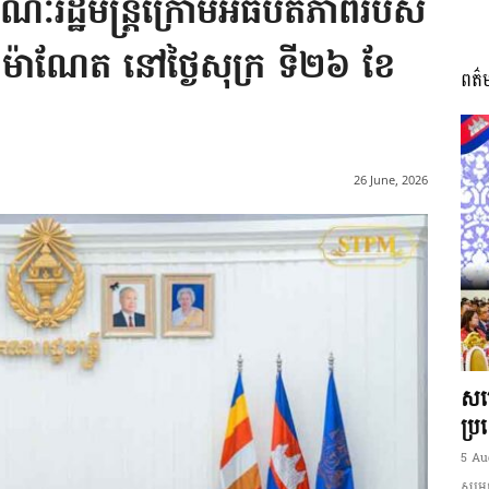
គណៈរដ្ឋមន្រ្តីក្រោមអធិបតីភាពរបស់
 ម៉ាណែត នៅថ្ងៃសុក្រ ទី២៦ ខែ
ពត៌
I
26 June, 2026
អង្គ
ភាព​
សម្
ប្រ
5 Au
សម្ដេ