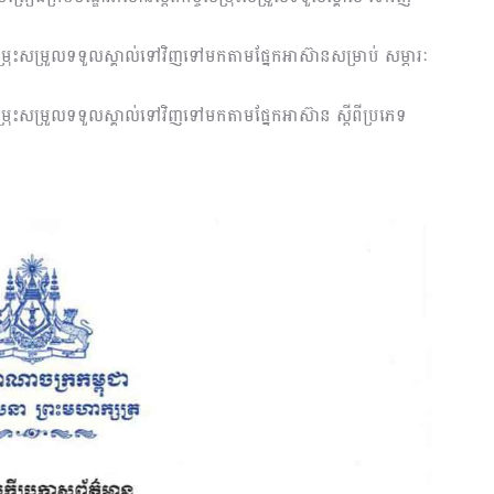
ចសម្រុះសម្រួលទទួលស្គាល់ទៅវិញទៅមកតាមផ្នែកអាស៊ានសម្រាប់ សម្ភារៈ
ចសម្រុះសម្រួលទទួលស្គាល់ទៅវិញទៅមកតាមផ្នែកអាស៊ាន ស្តីពីប្រភេទ