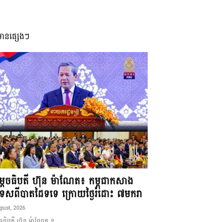
មានផ្សេងៗ
ដេចធិបតី ហ៊ុន ម៉ាណែត៖ កម្ពុជាកសាង
ទេសពីបាតដៃទទេ ក្រោយថ្ងៃរំដោះ ៧មករា
gust, 2026
ចធិបតី ហ៊ុន ម៉ាណែត ន...