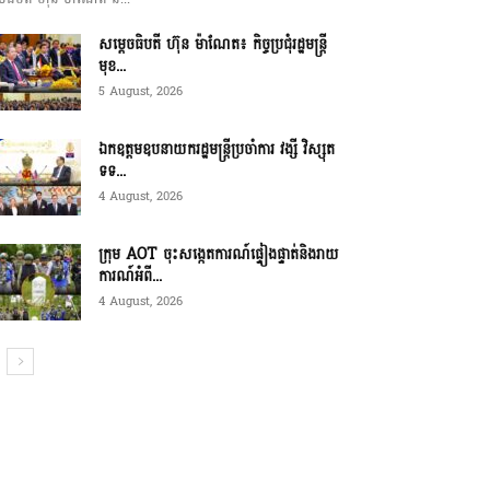
សម្ដេចធិបតី ហ៊ុន ម៉ាណែត៖ កិច្ចប្រជុំរដ្ឋមន្ត្រី
មុខ...
5 August, 2026
ឯកឧត្តមឧបនាយករដ្ឋមន្ត្រីប្រចាំការ វង្សី វិស្សុត
ទទ...
4 August, 2026
ក្រុម AOT ចុះសង្កេតការណ៍ផ្ទៀងផ្ទាត់និងរាយ
ការណ៍អំពី...
4 August, 2026