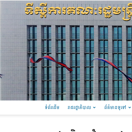
ទំព័រដើម
រាជរដ្ឋាភិបាល
ព័ត៌មានទូទៅ