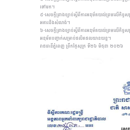
ទៅមក។
៥-សេចក្តីព្រាងច្បាប់ស្តីពីការអនុម័តយល់ព្រមលើកិច្
អគារនិងសំណង់។
៦-សេចក្តីព្រាងច្បាប់ស្តីពីការអនុម័តយល់ព្រមលើកិច្
អនុម័តបញ្ជាក់សម្រាប់ផលិតផលយានយន្ត។
រាជធានីភ្នំពេញ ព្រឹកថ្ងៃសុក្រ ទី២៦ មិថុនា ២០២៦