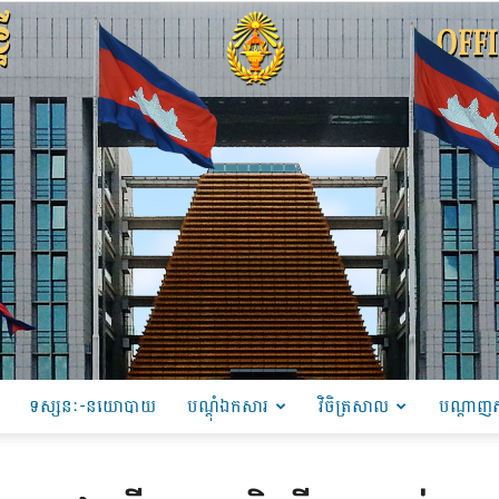
ទស្សនៈ-នយោបាយ
បណ្ដុំឯកសារ
វិចិត្រសាល
បណ្តាញស
PRU