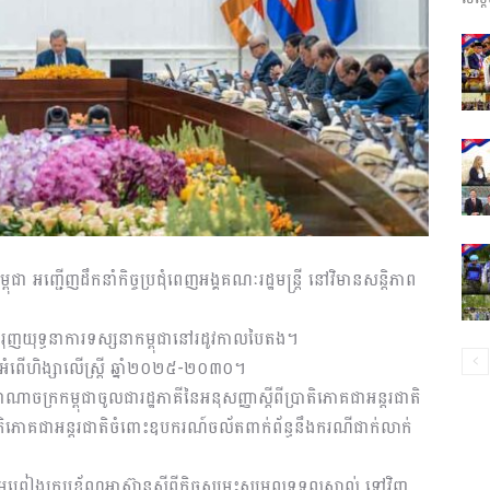
ព័ត៌មាន​
និង
ុជា អញ្ជើញដឹកនាំកិច្ចប្រជុំពេញអង្គគណៈរដ្ឋមន្ត្រី នៅវិមានសន្តិភាព
ប្រតិកម្ម
ុញយុទ្ធនាការទស្សនាកម្ពុជានៅរដូវកាលបៃតង។
ត់អំពើហិង្សាលើស្ត្រី ឆ្នាំ២០២៥-២០៣០។
ជាណាចក្រកម្ពុជាចូលជារដ្ឋភាគីនៃអនុសញ្ញាស្តីពីប្រាតិភោគជាអន្តរជាតិ
ាតិភោគជាអន្តរជាតិចំពោះឧបករណ៍ចល័តពាក់ព័ន្ធនឹងករណីជាក់លាក់
រហ័ស
្រមព្រៀងក្របខ័ណ្ឌអាស៊ានស្តីពីកិច្ចសម្រុះសម្រួលទទួលស្គាល់ ទៅវិញ