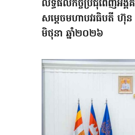
លទ្ធផលកិច្ចប្រជុំពេញអង្គ
សម្តេចមហាបវរធិបតី ហ៊ុន
មិថុនា ឆ្នាំ២០២៦