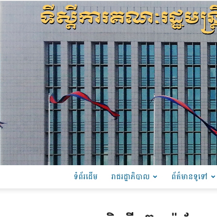
ទំព័រដើម
រាជរដ្ឋាភិបាល
ព័ត៌មានទូទៅ