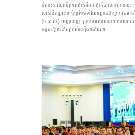
ចំពោះការយកចិត្តទុកដាក់ពីរាជរដ្ឋាភិបាលនាពេលនេះ គឺម
លាស់ប៉ុណ្ណោះទេ ប៉ុន្តែថែមទាំងអនុញ្ញាតឱ្យពួកគាត់ម
(ប.ស.ស.) ពេញលេញ ស្របតាមគោលនយោបាយកាត់បន្ថយភ
កម្ពុជាឱ្យកាន់តែប្រសើរឡើងផងដែរ៕