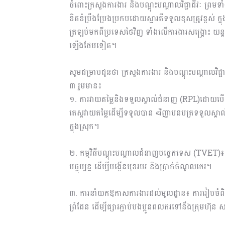
ចំពោះក្រសួងការងារ និងបណ្ដុះបណ្ដាលវិជ្ជាជីវៈ ព្រម
ខិតខំប្រឹងប្រែងប្រកបដោយស្មារតីទទួលខុសត្រូវខ្ពស់
ត្រឡប់មកពីប្រទេសថៃវិញ ទាំងលើការងារសង្គ្រោះ យន្តកា
ឡើងថែមទៀត។
សូមជម្រាបជូនថា ក្រសួងការងារ និងបណ្ដុះបណ្ដាលវិជ្ជាជ
៣ រួមមាន៖
១. ការវាយតម្លៃនិងទទួលស្គាល់ជំនាញ (RPL)ដោយប
តេស្តវាយតម្លៃដើម្បីទទួលបាន «វិញ្ញាបនបត្រទទួលស្គ
ក្នុងស្រុក។
២. កម្មវិធីបណ្ដុះបណ្ដាលជំនាញបច្ចេកទេស (TVET)៖ ផ
បច្ចុប្បន្ន ដើម្បីបង្កើនមុខរបរ និងប្រាក់ចំណូលថេរ។
៣. ការនាំយកឱកាសការងារដល់មូលដ្ឋាន៖ ការរៀបចំពិព
ព្រំដែន ដើម្បីផ្សារភ្ជាប់បងប្អូនពលករទៅនឹងក្រុមហ៊ុ