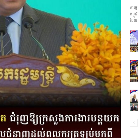
សម្ត
ព័ត៌មាន​
កម្ព
ដែលដ
និង
ប្រតិកម្ម
រហ័ស