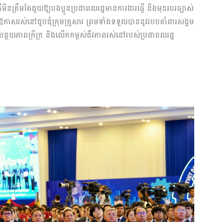
ិនត្រឹមតែជួយឱ្យបងប្អូនប្រជាពលរដ្ឋមានការងារធ្វើ និងមុខរបរច្បាស់
ានឱកាសរស់នៅជួបជុំក្រុមគ្រួសារ ព្រមទាំងទទួលបាននូវរបបគាំពារសង្គម
ាពក្រីក្រ និងលើកកម្ពស់ជីវភាពរស់នៅរបស់ប្រជាពលរដ្ឋ