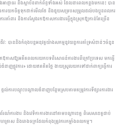
ទាំងអាជ្ញាធរ និងស្ថាប័នពាក់ព័ន្ធទាំងអស់ ដែលនាពេលកន្លងមកនេះ បាន
 ក្នុងការយកចិត្តទុកដាក់មើលថែ និងជួយសម្របសម្រួលដល់បងប្អូនពលករ
រគាំពារ និងការស្វែងរកឱកាសការងារធ្វើក្នុងស្រុកឱ្យកាន់តែច្រើន
ីវៈ បាននិងកំពុងបន្តអនុវត្តយ៉ាងសកម្មនូវយន្តការគាំទ្រសំខាន់ៗចំនួន
ើកឱកាសឱ្យអតីតពលករយកបទពិសោធន៍ការងារពីក្រៅប្រទេស មកធ្វើ
ាល់ជំនាញផ្លូវការ» ដោយឥតគិតថ្លៃ ងាយស្រួលយកទៅដាក់ពាក្យធ្វើការ
្ដល់ការបណ្ដុះបណ្ដាលជំនាញបន្ថែមស្របតាមតម្រូវការទីផ្សារការងារ
័រណ៍ការងារ និងវេទិកាការងារនៅតាមបណ្ដាខេត្ត ពិសេសខេត្តជាប់
ន សហគ្រាស និងរោងចក្រដែលកំពុងត្រូវការកម្លាំងពលកម្ម។