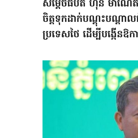
សម្ដេចធិបតី ហ៊ុន ម៉ាណែត
ចិត្តទុកដាក់បណ្ដុះបណ្
ប្រទេសថៃ ដើម្បីបង្កើនឱកា