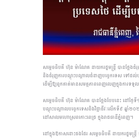
សម្ដេចធិបតី ហ៊ុន ម៉ាណែត នាយករដ្ឋមន្ត្រី បានថ្លែងជំរ
និងជំរុញការបណ្ដុះបណ្ដាលជំនាញបច្ចេកទេស ទៅដល់ប
ដើម្បីឱ្យពួកគាត់មានសមត្ថភាពពេញលេញក្នុងការទទួ
សម្ដេចធិបតី ហ៊ុន ម៉ាណែត បានថ្លែងបែបនេះ នៅថ្ងៃទី
បណ្តុះបណ្តាលបច្ចេកទេសនិងវិជ្ជាជីវៈលើកទី៩ ឆ្នាំ
នៅសាលមហោស្រពកោះពេជ្រ ក្នុងរាជធានីភ្នំពេញ។
នៅក្នុងឱកាសនោះផងដែរ សម្ដេចធិបតី នាយករដ្ឋមន្ត្