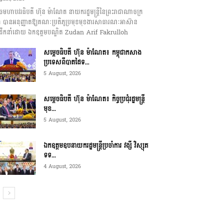
េចមហាបវរធិបតី ហ៊ុន ម៉ាណែត នាយករដ្ឋមន្ត្រីនៃព្រះរាជាណាចក្រ
ុជា បានអនុញ្ញាតឱ្យគណៈប្រតិភូប្រមុខមុខងារសាធារណៈអាស៊ាន
ឹកនាំដោយ ឯកឧត្តមបណ្ឌិត Zudan Arif Fakrulloh
សម្ដេចធិបតី ហ៊ុន ម៉ាណែត៖ កម្ពុជាកសាង
ប្រទេសពីបាតដៃទ...
5 August, 2026
សម្ដេចធិបតី ហ៊ុន ម៉ាណែត៖ កិច្ចប្រជុំរដ្ឋមន្ត្រី
មុខ...
5 August, 2026
ឯកឧត្តមឧបនាយករដ្ឋមន្ត្រីប្រចាំការ វង្សី វិស្សុត
ទទ...
4 August, 2026