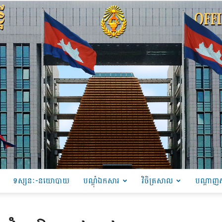
ទស្សនៈ-នយោបាយ
បណ្ដុំឯកសារ
វិចិត្រសាល
បណ្តាញស
PRU