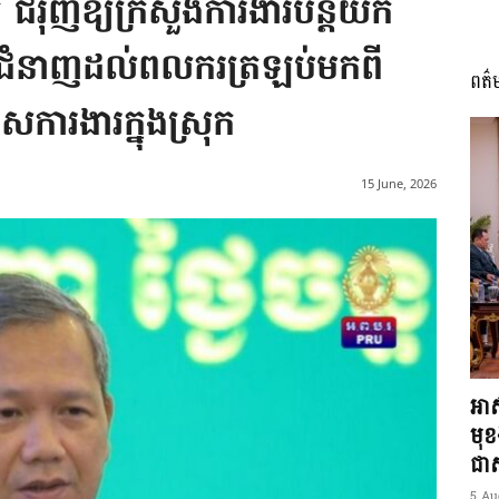
 ជំរុញឱ្យក្រសួងការងារបន្តយក
ដាលជំនាញដល់ពលករត្រឡប់មកពី
ពត៌
I
សការងារក្នុងស្រុក
15 June, 2026
អង្គ
ភាព​
អាស
មុ
ជាស្
5 Au