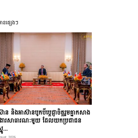
មានផ្សេងៗ
៊ាន និងអាស៊ានបូកបីប្តេជ្ញាចិត្តរួមគ្នាកសាង
ខងារសាធារណៈមួយ ដែលយកប្រជាជន
នូ...
gust, 2026