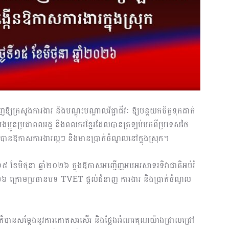
ុញឱ្យក្រសួងការងារ និងបណ្ដុះបណ្ដាលវិជ្ជាជីវៈ ឱ្យបន្តយកចិត្តទុកដាក់
ងប្អូនប្រជាពលរដ្ឋ និងពលករខ្មែរដែលបានត្រឡប់មកពីប្រទេសថៃ
លបានឱកាសការងារល្អៗ និងមានប្រាក់ចំណូលនៅក្នុងស្រុក។
១៥ ខែមិថុនា ឆ្នាំ២០២៦ ក្នុងឱកាសអញ្ជើញអបអរសាទរទិវាជាតិអប់រំ
២០២៦ ក្រោមប្រធានបទ TVET ផ្តល់ជំនាញ ការងារ និងប្រាក់ចំណូល
រី ក៏បានសម្ដែងនូវការកោតសរសើរ និងថ្លែងអំណរគុណយ៉ាងជ្រាលជ្រៅ