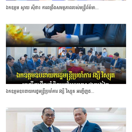
ឯកឧត្តម ស្វាយ ស៊ីថា៖ ការពង្រឹងសមត្ថភាពរបស់មន្ត្រីព័ត៌មា...
ឯកឧត្តមឧបនាយករដ្ឋមន្រ្តីប្រចាំការ វង្សី វិស្សុត អញ្ជើញដ...