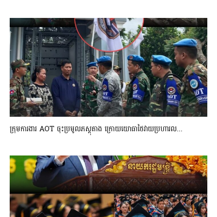
ក្រុមការងារ AOT ចុះប្រមូលភស្តុតាង ក្រោយយោធាថៃវាយប្រហារល...