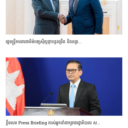
រដ្ឋមន្ត្រីការពារជាតិម៉ាឡេស៊ីប្ដេជ្ញាបន្តពង្រឹង និងពង្រ...
ខ្លឹមសារ Press Briefing របស់អ្នកនាំពាក្យរាជរដ្ឋាភិបាល ស...