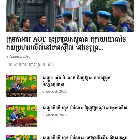
ក្រុមការងារ AOT ចុះប្រមូលភស្តុតាង ក្រោយយោធាថៃ
វាយប្រហារលើលំនៅឋានស៊ីវិល នៅខេត្តព្រ...
6 August, 2026
យោងតាមការបង្ហោះផ្សាយរបស់ក...
សម្តេច ហ៊ុន ម៉ាណែត ជំរុញឱ្យសាលាបង្រៀន
និស្សិតផ្តោតល...
6 August, 2026
សម្តេចធិបតី ហ៊ុន ម៉ាណែត ជំរុញឱ្យបណ្តុះសមត្ថភាពពិតរ...
6 August, 2026
សម្តេចធិបតី ហ៊ុន ម៉ាណែត៖ នៅក្នុងជីវិតពិត និងសមរភូម...