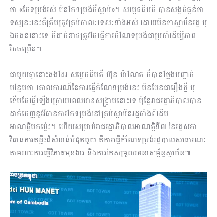
ថា «កែទម្រង់រស់ មិនកែទម្រង់គឺស្លាប់»។ សម្តេចធិបតី បានសង្កត់ធ្ងន់ថា
ទស្សនៈនេះគឺត្រឹមត្រូវគ្រប់កាលៈទេសៈទាំងអស់ ដោយមិនថាស្ថាប័នរដ្ឋ ឬ
ឯកជននោះទេ គឺដាច់ខាតត្រូវតែធ្វើការកំណែទម្រង់ជាប្រចាំដើម្បីភាព
រីកចម្រើន។
ជាមួយគ្នានោះផងដែរ សម្តេចធិបតី ហ៊ុន ម៉ាណែត ក៏បានថ្លែងបញ្ជាក់
បន្ថែមថា គោលការណ៍នៃការធ្វើកំណែទម្រង់នេះ មិនមែនជារឿងថ្មី ឬ
ទើបតែធ្វើឡើងក្រោយពេលមានសង្គ្រាមនោះទេ ប៉ុន្តែរាជរដ្ឋាភិបាលបាន
ដាក់ចេញនូវវិធានការកែទម្រង់នៅគ្រប់ស្ថាប័នរដ្ឋតាំងពីដើម
អាណត្តិមកម៉្លេះ។ ហើយសម្រាប់រាជរដ្ឋាភិបាលអាណត្តិទី៧ នៃរដ្ឋសភា
វិធានការគន្លឹះដ៏សំខាន់បំផុតមួយ គឺការធ្វើកំណែទម្រង់រដ្ឋបាលសាធារណៈ
តាមរយៈការធ្វើវិភាគមុខងារ និងការកែសម្រួលរចនាសម្ព័ន្ធស្ថាប័ន៕