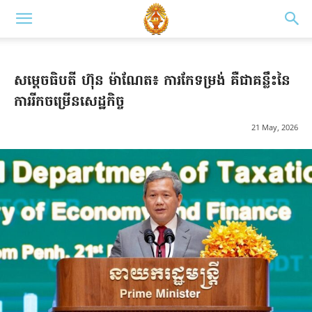
សម្តេចធិបតី ហ៊ុន ម៉ាណែត៖ ការកែទម្រង់ គឺជាគន្លឹះនៃ
ការរីកចម្រើនសេដ្ឋកិច្ច
21 May, 2026