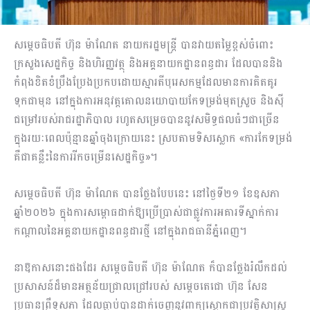
សម្តេចធិបតី ហ៊ុន ម៉ាណែត នាយករដ្ឋមន្ត្រី បានវាយតម្លៃខ្ពស់ចំពោះ
ក្រសួងសេដ្ឋកិច្ច និងហិរញ្ញវត្ថុ និងអគ្គនាយកដ្ឋានពន្ធដារ ដែលបាននិង
កំពុងខិតខំប្រឹងប្រែងប្រកបដោយស្មារតីបុរេសកម្មដែលមានការគិតគូរ
ទុកជាមុន នៅក្នុងការអនុវត្តគោលនយោបាយកែទម្រង់មុតស្រួច និងស៊ី
ជម្រៅរបស់រាជរដ្ឋាភិបាល រហូតសម្រេចបាននូវសមិទ្ធផលធំៗជាច្រើន
ក្នុងរយៈពេលប៉ុន្មានឆ្នាំចុងក្រោយនេះ ស្របតាមទិសស្លោក «ការកែទម្រង់
គឺជាគន្លឹះនៃការរីកចម្រើនសេដ្ឋកិច្ច»។
សម្តេចធិបតី ហ៊ុន ម៉ាណែត បានថ្លែងបែបនេះ នៅថ្ងៃទី២១ ខែឧសភា
ឆ្នាំ២០២៦ ក្នុងការសម្ពោធដាក់ឱ្យប្រើប្រាស់ជាផ្លូវការអគារទីស្នាក់ការ
កណ្តាលនៃអគ្គនាយកដ្ឋានពន្ធដារថ្មី នៅក្នុងរាជធានីភ្នំពេញ។
នាឱកាសនោះផងដែរ សម្តេចធិបតី ហ៊ុន ម៉ាណែត ក៏បានថ្លែងរំលឹកដល់
ប្រសាសន៍ដ៏មានអត្ថន័យជ្រាលជ្រៅរបស់ សម្តេចតេជោ ហ៊ុន សែន
ប្រធានព្រឹទ្ធសភា ដែលធ្លាប់បានដាក់ចេញនូវពាក្យស្លោកជាប្រវត្តិសាស្ត្រ