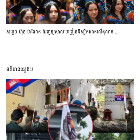
សម្តេច ហ៊ុន ម៉ាណែត ជំរុញឱ្យសាលាបង្រៀននិស្សិតផ្តោតលើគុណភ...
ពត៌មានផ្សេងៗ