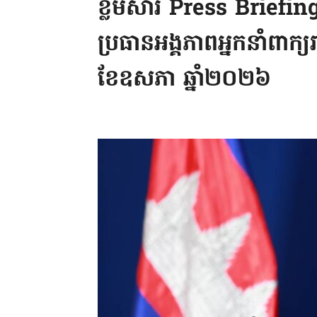
ខ្លឹមសារ Press Briefin
ប្រធានអង្គភាពអ្នកនាំពាក្យ
ខែឧសភា ឆ្នាំ២០២៦