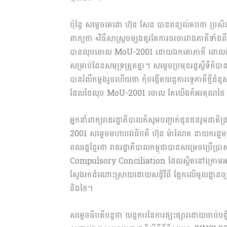
ប៉ុន្តែ សម្តេចតេជោ ហ៊ុន សែន បានពន្យល់តបថា ប្រសិ
ពាក្យថា «វិធីសាស្ត្រចម្បងគួរតែការចរចារវាងភាគីទា
បានលុបចោល MoU-2001 ដោយឯកតោភាគី ពោលគឺ ថៃ
សម្រាប់ដែនសមុទ្រត្រួតគ្នា។ សម្តេចប្រមុខរដ្ឋស្តីទី
បានរំលឹកម្តងរួចហើយថា កុំបង្កើតយន្តការទ្វេភាគីថ្
ដែលថៃលុប MoU-2001 ចោល តែយើងក៏អរគុណថៃ ដែលប
អ្នកនាំពាក្យរាជរដ្ឋាភិបាលក៏សូមបញ្ជាក់ជូនជនរួមជា
2001 សម្តេចមហាបវរធិបតី ហ៊ុន ម៉ាណែត នាយករដ្ឋមន្ត
ពលរដ្ឋខ្មែរថា រាជរដ្ឋាភិបាលកម្ពុជាបានសម្រេចប្រើប
Compulsory Conciliation ដែលស្ថិតនៅក្រោមអនុសញ
ស្វែងរកដំណោះស្រាយដោយសន្តិវិធី ផ្អែកលើមូលដ្ឋានច្បា
និងថៃ។
សម្តេចធិបតីបន្តថា យន្តការនៃការផ្សះផ្សារដោយចាប