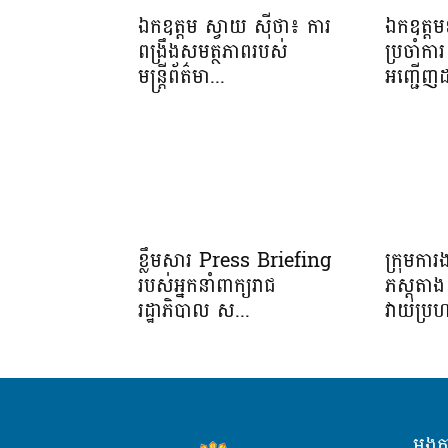
ឯកឧត្តម ស្វាយ ស៊ីថា៖ ការ
ឯកឧត្តមឧ
ពង្រឹងសមត្ថភាពរបស់
ប្រចាំការ 
មន្ត្រីព័ត៌មា...
អញ្ជើញដ
ខ្លឹមសារ Press Briefing
ក្រុមកា
របស់អ្នកនាំពាក្យរាជ
ភស្តុត
រដ្ឋាភិបាល ស...
វាយប្រហ
អង្គ