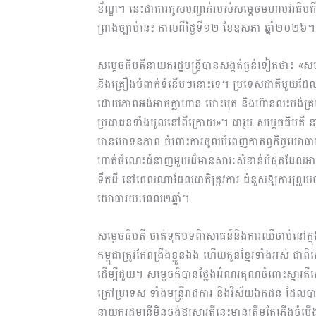
ខ័ណ្ឌ។ នេះជាការគូសបញ្ជាក់របស់សម្តេចមហាបវរធិបតី
ព្រាងច្បាប់នេះ កាលពីថ្ងៃទី១២ ខែឧសភា ឆ្នាំ២០២៦។
សម្តេចធិបតីនាយករដ្ឋមន្ត្រីបានសង្កត់ធ្ងន់ទៀតថា៖ 
និងគ្រឿងបំពាក់ទំនើបៗនោះទេ។ ប្រទេសជាតិមួយដែលខ
ដោយភាពអង់អាចក្លាហាន មោះមុត និងហ៊ានលះបង់គ្រប់
ប្រជាជនទាំងមូលនៅពីក្រោយ»។ ជារួម សម្តេចធិបតី នាយករដ
មានមោទនភាព ចំពោះការចូលបំពេញកាតព្វកិច្ចយោធាដោយច
ហាត់ចំណេះជំនាញមួយដ៏មានសារៈសំខាន់បំផុតដែលអាច
ទឹកដី នៅពេលណាដែលជាតិត្រូវការ ជំនួសឱ្យការព្រួយបា
យោធារយៈពេល២ឆ្នាំ។
សម្តេចធិបតី ចាត់ទុកបទពិសោធន៍និងការឈឺចាប់នៅក្នុង
កម្ពុជាត្រូវតែពង្រឹងខ្លួនឯង ហើយកូនខ្មែរទាំងអស់ ជាព
ដើម្បីជួយ។ សម្តេចក៏បានថ្លែងអំណរគុណចំពោះស្មារតីស្ន
ក្រៅប្រទេស ទាំងមន្ត្រីរាជការ និងវិស័យឯកជន ដែល
នាយករដ្ឋមន្ត្រីមិនចង់ឱ្យស្មារតីនេះមានត្រឹមតែភ្លើង