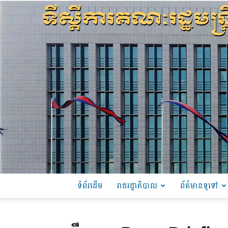
ទំព័រដើម
រាជរដ្ឋាភិបាល
ព័ត៌មានទូទៅ