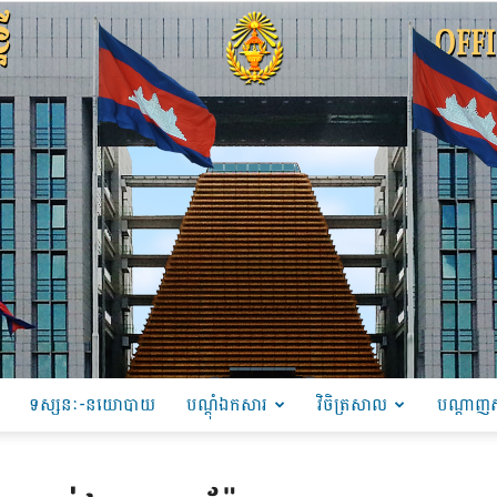
ទស្សនៈ-នយោបាយ
បណ្ដុំឯកសារ
វិចិត្រសាល
បណ្តាញស
PRU