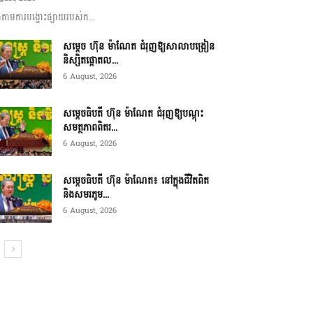
ាមការបង្ហោះផ្សាយរបស់ក...
សម្តេច ហ៊ុន ម៉ាណែត ជំរុញឱ្យសាលាបង្រៀន
និស្សិតផ្តោតល...
6 August, 2026
សម្តេចធិបតី ហ៊ុន ម៉ាណែត ជំរុញឱ្យបណ្តុះ
សមត្ថភាពពិតរ...
6 August, 2026
សម្តេចធិបតី ហ៊ុន ម៉ាណែត៖ នៅក្នុងជីវិតពិត
និងសមរភូម...
6 August, 2026