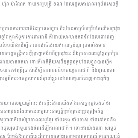
 ហ៊ុន ម៉ាណែត នាយករដ្ឋមន្ត្រី ខណៈដែលរដ្ឋសភាបានអនុម័តសេចក្តី
«សមត្ថភាពការពារជាតិនៃប្រទេសមួយ មិនមែនអាស្រ័យត្រឹមតែលើសព្វាវុធ
្លាំងក្នុងកិច្ចការការពារជាតិ គឺដោយសារមានកងទ័ពដែលពោពេញ
បែបយ៉ាងដើម្បីការពារជាតិដោយឥតលក្ខខ័ណ្ឌ ព្រមទាំងមាន
្ឋមន្ត្រីមានក្តីប្រាថ្នាចង់ឃើញយុវជន និងប្រជាពលរដ្ឋខ្មែរគ្រប់រូប
ាត់ទុកថា នោះគឺជាកិត្តិយសដ៏ឧត្តុង្គឧត្តមដែលខ្លួនបានហ្វឹក
យកទៅប្រើប្រាស់ដើម្បីការពារអធិបតេយ្យភាពជាតិ និងបូរណភាព
រម្ភពីការខាតប្រយោជន៍ផ្ទាល់ខ្លួននៅពេលចូលបំពេញកាតព្វកិច្ច
រយៈពេលមួយឆ្នាំនេះ ជាគន្លឹះដែលយើងទាំងអស់គ្នាត្រូវចងចាំថា
ិសេសយុវជនដែលមានលក្ខណៈសម្បត្តិគ្រប់គ្រាន់ត្រូវត្រៀមចិត្ត
េហាជាតិរបស់ប្រជាពលរដ្ឋខ្មែរ ទាំងក្មេង ទាំងចាស់ ទាំងនៅក្នុងនិង
បានចូលរួមជាមួយកងទ័ពដើម្បីការពារជាតិ។ ទោះជាយ៉ាងណា សម្តេច
ចំបើងទេ តែចង់ឱ្យស្មារតីនេះប្រែក្លាយទៅជាសកម្មភាពមួយត្រៀមលក្ខណៈដ៏