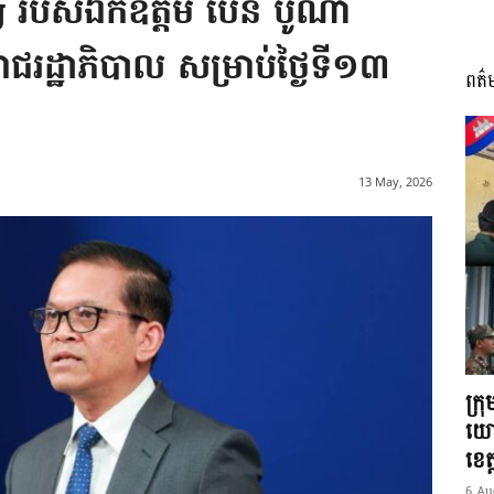
g របស់ឯកឧត្តម ប៉ែន បូណា
រាជរដ្ឋាភិបាល សម្រាប់ថ្ងៃទី១៣
ពត៌
I
13 May, 2026
អង្គ
ភាព​
ក្រ
យោ
ខេត្
6 Au