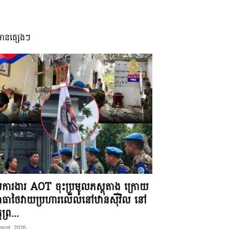
មានផ្សេងៗ
ុមការងារ AOT ចុះប្រមូលភស្តុតាង ក្រោយ
ធាថៃវាយប្រហារលើលំនៅឋានស៊ីវិល នៅ
តព្រ...
gust, 2026