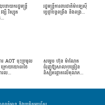
បនាយករដ្ឋមន្រ្តី
រដ្ឋមន្ត្រីការពារជាតិម៉ាឡេស៊ី
វង្សី វិស្សុត
ប្ដេជ្ញាបន្តពង្រឹង និងពង្រ...
...
រងារ AOT ចុះប្រមូល
សម្តេច ហ៊ុន ម៉ាណែត
ាង ក្រោយយោធាថៃ
ជំរុញឱ្យសាលាបង្រៀន
ារល...
និស្សិតផ្តោតលើគុណភ...
ភាពពត៌មាន និងប្រតិកម្មរហ័ស