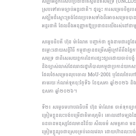
សញ្ញាអង្គការសហប្រជាជាតិស្តីពីនីតិសមុទ្រ (UNCLOS)
ស្របទៅតាមច្បាប់អន្តរជាតិ។ ដូច្នេះ ការសម្រេចចិត្តរបស់ក
សង្ឃឹមដ៏ស្មោះត្រង់ដែលប្រទេសទាំងពីរអាចសម្រេចបា
អន្តរជាតិ ដែលនឹងអនុញ្ញាតឱ្យប្រជាជនយើងរស់នៅជាមួ
សម្តេចធិបតី ហ៊ុន ម៉ាណែត បញ្ជាក់ថា ក្នុងនាមជារដ្ឋដែ
ជម្លោះដោយសន្តិវិធី កម្ពុជាគ្មានជម្រើសអ្វីក្រៅពីពឹងផ្
សមុទ្រ ជាពិសេសយន្តការនៃការផ្សះផ្សារដោយចាប់បង្ខ
និងច្បាស់លាស់ដែលរាជរដ្ឋាភិបាលកម្ពុជាប្រកាន់យកស
ដែលថៃសម្រេចលុបចោល MoU-2001 ឬដែលថៃហៅថា M
តាមរយៈកំណត់ទូតចុះថ្ងៃទី៦ ខែឧសភា ឆ្នាំ២០២៦ និងក្នុ
ឧសភា ឆ្នាំ២០២៦។
ទី២៖ សម្តេចមហាបវរធិបតី ហ៊ុន ម៉ាណែត ចាត់ទុកច្បាប់
ត្រៀមខ្លួនលះបង់បម្រើជាតិមាតុភូមិ៖ គោលដៅចម្បងន
ធនធានមនុស្សដែលមានវិន័យ សីលធម៌ សមត្ថភាព មនសិក
ត្រៀមខ្លួនរួចជាស្រេចគ្រប់ពេលវេលា ដោយហ៊ានលះបង់គ្