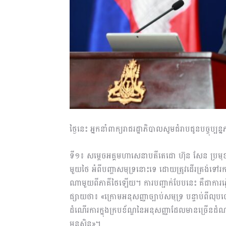
ថ្ងៃនេះ អ្នកនាំពាក្យរាជរដ្ឋាភិបាលសូមជំរាបជូនបច្ចុប្
ទី១៖ សម្តេចអគ្គមហាសេនាបតីតេជោ ហ៊ុន សែន ប្រមុខរ
មួយថៃ អំពីបញ្ហាសមុទ្រនោះទេ ដោយត្រូវដើរត្រង់ទៅរក
ណាមួយពីភាគីថៃឡើយ។ ការបញ្ជាក់បែបនេះ គឺជាការឆ្ល
ផ្សាយថា៖ «ក្រោមអនុសញ្ញាច្បាប់សមុទ្រ បន្ទាប់ពី
ដំណើរការក្នុងក្របខ័ណ្ឌនៃអនុសញ្ញាដែលមានច្រើនដំណ
មុនសិន»។