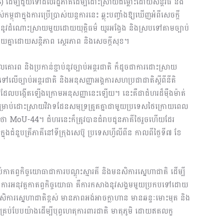
 ដើម្បីជួយទៅដល់រដ្ឋភាគីដើម្បីដោះស្រាយជម្លោះដោយសន្តិវិធី និង
ម្ពុជាក្នុងការប្រើប្រាស់យន្តការនេះ ឆ្លុះបញ្ចាំងឱ្យឃើញអំពីសេចក្តី
ននូវដំណោះស្រាយមួយដោយយុត្តិធម៌ យូរអង្វែង និងស្របទៅតាមច្បាប់
យគ្នាដោយសន្តិភាព ស្ថេរភាព និងសេចក្តីសុខ។
លគោរព និងប្រកាន់ខ្ជាប់នូវច្បាប់អន្តរជាតិ ក៏ដូចជាការដោះស្រាយ
អែកទៅលើច្បាប់អន្តរជាតិ និងអនុសញ្ញាអង្គការសហប្រជាជាតិស្តីពីនីតិ
ំ ដែលបង្កើតឡើងក្រោមអនុសញ្ញានេះឡើយ។ នេះគឺជាជំហរដ៏ម៉ឺងម៉ាត់
ម្រាប់ដោះស្រាយវិវាទដែនសមុទ្រត្រួតគ្នាជាមួយប្រទេសថៃក្រោយពេល
oU-44។ ជំហរនេះក៏ត្រូវបានជំរាបជូនភាគីថៃរួចហើយដែរ
ងជំនួបត្រីភាគីនៅទីក្រុងសេប៊ូ ប្រទេសហ្វីលីពីន កាលពីថ្ងៃទី៧ ខែ
កាតព្វកិច្ចយោធាជាការបណ្តុះស្មារតី និងមនសិការស្នេហាជាតិ ដើម្បី
ៃការអនុវត្តកាតព្វកិច្ចយោធា គឺការកសាងនូវសង្គមមួយប្រកបទៅដោយ
ារស្នេហាជាតិខ្ពស់ មានភាពអង់អាចក្លាហាន មានឆន្ទៈមោះមុត និង
រប់បែបយ៉ាងដើម្បីបុព្វហេតុការពារជាតិ មាតុភូមិ ដោយឥតលក្ខ