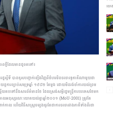
យោងត
ព័ត៌មាន​
និង
បន្នភាពថ្មីដែលមានដូចតទៅ៖
ប្រតិកម្ម
ដ្ឋស្តីទី បានគូសបញ្ជាក់ឡើងវិញពីជំហរមិនចរចាទ្វេភាគីណាមួយជា
យន្តការច្បាប់សមុទ្រឆ្នាំ ១៩៨២ តែម្តង ដោយមិនរង់ចាំការយល់ព្រម
ើយតបទៅនឹងសារព័ត៌មានថៃ ដែលស្រង់សម្តីរដ្ឋមន្ត្រីការបរទេសថៃមក
លុបចោលអនុស្សរណៈយោគយល់គ្នាឆ្នាំ២០០១ (MoU-2001) ត្រូវតែ
ាក់កាល ហើយវិធីសាស្ត្រចម្បងគួរតែជាការចរចារវាងភាគីទាំងពីរជា
រហ័ស