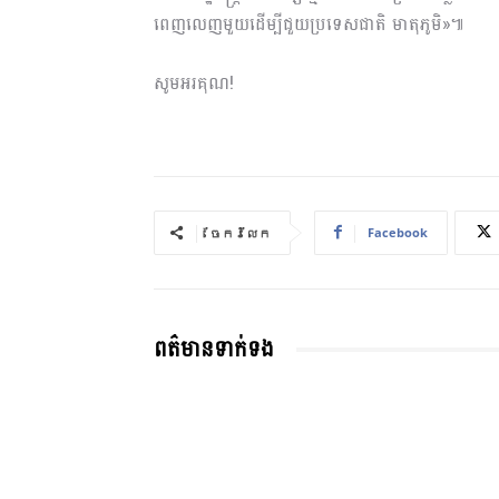
ពេញលេញមួយដើម្បីជួយប្រទេសជាតិ មាតុភូមិ»៕
សូមអរគុណ!
Facebook
ចែករំលែក
ពត៌មានទាក់ទង