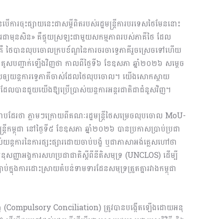
នបើការចុះផ្សាយនេះជាសម្តីពិតរបស់រដ្ឋមន្ត្រីការបរទេសថៃមែននោះ
ំងពីរជាមុនសិន» គឺផ្ទុយស្រឡះជាមួយសកម្មភាពរបស់ភាគីថៃ ដែល
បានលុបចោលក្របខ័ណ្ឌនៃការចរចាទ្វេភាគីរួចស្រេចទៅហើយ
ក៏បានគូសបញ្ជាក់ឡើងវិញថា កាលពីថ្ងៃទី៦ ខែឧសភា ឆ្នាំ២០២៦ សម្តេច
មីជំនួសឲ្យយន្តការទ្វេភាគីចាស់ដែលថៃលុបចោល។ យើងសោកស្តាយ
ានជួយយើងឱ្យប្រើប្រាស់យន្តការអន្តរជាតិជាជំនួសវិញ។
តិជ្រាបដែរថា ភ្លាមៗក្រោយពីគណៈរដ្ឋមន្ត្រីថៃសម្រេចលុបចោល MoU-
្រីកម្ពុជា នៅថ្ងៃទី៥ ខែឧសភា ឆ្នាំ២០២៦ បានប្រកាសប្រាប់ប្រជា
្រាស់យន្តការនៃការផ្សះផ្សារដោយចាប់បង្ខំ ឬជាភាសាអង់គ្លេសហៅថា
្ញាអង្គការសហប្រជាជាតិស្តីពីនីតិសមុទ្រ (UNCLOS) ដើម្បី
ប់ក្នុងការដោះស្រាយតំបន់ទាមទារដែនសមុទ្រត្រួតគ្នារវាងកម្ពុជា
់បង្ខំ (Compulsory Conciliation) ត្រូវបានបង្កើតឡើងដោយអនុ