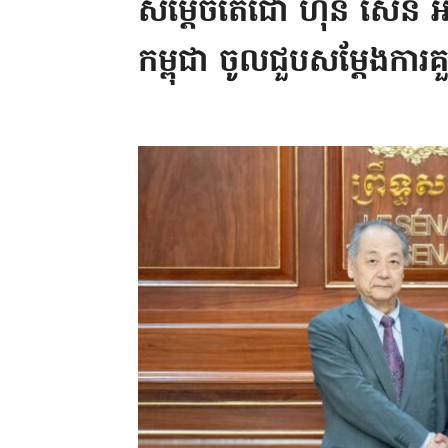
សម្ដេចតេជោ ហ៊ុន សែន អន
កម្ពុជា ចូលជួបសម្ដែងការ