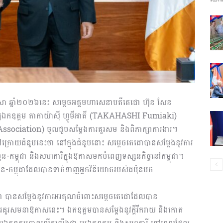
ព័ត៌មាន​
និង
ខែមេសា ឆ្នាំ២០២៦នេះ សម្តេចអគ្គមហាសេនាបតីតេជោ ហ៊ុន សែន
ញាតឱ្យឯកឧត្តម តាកាយ៉ាស៊ី ហ្វូមីអាគី (TAKAHASHI Fumiaki)
sociation) ចូលជួបសម្ដែងការគួរសម និងពិភាក្សាការងារ។
ដឹងនៅក្រោយជំនួបនេះថា នៅក្នុងជំនួបនោះ សម្ដេចតេជោបានសម្ដែងនូវការ
ប្រតិកម្ម
ន-កម្ពុជា និងសហការីក្នុងឱកាសមកបំពេញទស្សនកិច្ចនៅកម្ពុជា។
ុន-កម្ពុជាដែលបានទាក់ទាញអ្នកវិនិយោគរបស់ជប៉ុនមក
ជា បានសម្ដែងនូវការអរគុណចំពោះសម្ដេចតេជោដែលបាន
រហ័ស
ារគួរសមនាឱកាសនេះ។ ឯកឧត្តមបានសម្ដែងនូវក្ដីរីករាយ និងកោត