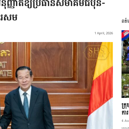
ុញ្ញាតឱ្យប្រធានសមាគមជប៉ុន-
គួរសម
ពត៌
I
1 April, 2026
អង្គ
ភាព​
ក្រ
ការ
4 Au
យោងត