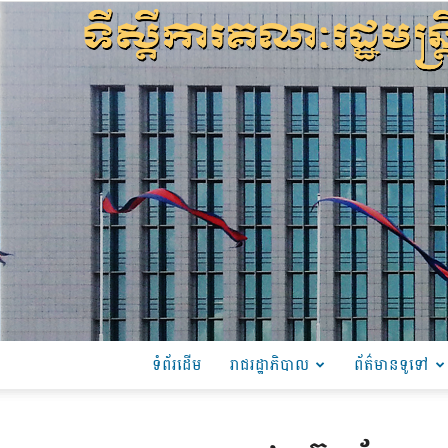
ទំព័រដើម
រាជរដ្ឋាភិបាល
ព័ត៌មានទូទៅ