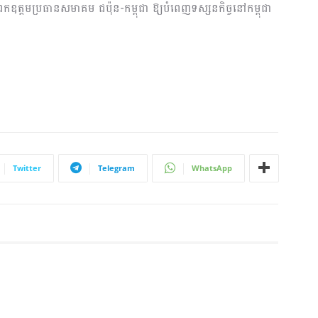
ត្តមប្រធានសមាគម ជប៉ុន-កម្ពុជា ឱ្យបំពេញទស្សនកិច្ចនៅកម្ពុជា
Twitter
Telegram
WhatsApp