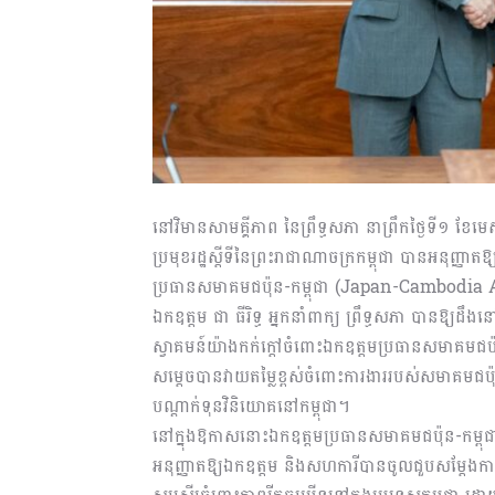
នៅវិមានសាមគ្គីភាព នៃព្រឹទ្ធសភា នាព្រឹកថ្ងៃទី១ 
ប្រមុខរដ្ឋស្តីទីនៃព្រះរាជាណាចក្រកម្ពុជា បានអនុញ្
ប្រធានសមាគមជប៉ុន-កម្ពុជា (Japan-Cambodia As
ឯកឧត្តម ជា ធីរិទ្ធ អ្នកនាំពាក្យ ព្រឹទ្ធសភា បានឱ្យ
ស្វាគមន៍យ៉ាងកក់ក្ដៅចំពោះឯកឧត្តមប្រធានសមាគមជប៉ុ
សម្ដេចបានវាយតម្លៃខ្ពស់ចំពោះការងាររបស់សមាគមជប៉
បណ្ដាក់ទុនវិនិយោគនៅកម្ពុជា។
នៅក្នុងឱកាសនោះឯកឧត្តមប្រធានសមាគមជប៉ុន-កម្ពុ
អនុញ្ញាតឱ្យឯកឧត្តម និងសហការីបានចូលជួបសម្ដែងក