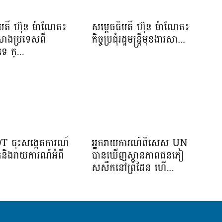
ិបតី ហ៊ុន ម៉ាណែត៖
សម្ដេចធិបតី ហ៊ុន ម៉ាណែត៖
កសាងប្រទេសពី
កិច្ចប្រជុំរដ្ឋមន្ត្រីមុខងារសា...
េ ក្...
OT ចុះសង្កេតការណ៍
អ្នករាយការណ៍ពិសេស UN
ាត់និងរាយការណ៍អំពី
បានឃើញស្ថានភាពជនភៀ
សសឹកនៅព្រំដែន ហើ...