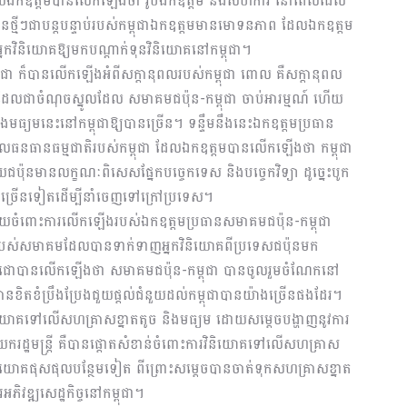
 ដោយឯកឧត្តមបានលើកឡើងថា រូបឯកឧត្តម និងសហការី នៅពេលដែល
នថ្មីៗជាបន្តបន្ទាប់របស់កម្ពុជាឯកឧត្តមមានមោទនភាព ដែលឯកឧត្តម
្នកវិនិយោគឱ្យមកបណ្ដាក់ទុនវិនិយោគនៅកម្ពុជា។
ុជា ក៏បានលើកឡើងអំពីសក្ដានុពលរបស់កម្ពុជា ពោល គឺសក្ដានុពល
ម ដែលជាចំណុចស្នូលដែល សមាគមជប៉ុន-កម្ពុជា ចាប់អារម្មណ៍ ហើយ
មធ្យមនេះនៅកម្ពុជាឱ្យបានច្រើន។ ទន្ទឹមនឹងនេះឯកឧត្តមប្រធាន
លធនធានធម្មជាតិរបស់កម្ពុជា ដែលឯកឧត្តមបានលើកឡើងថា កម្ពុជា
ានលក្ខណៈពិសេសផ្នែកបច្ចេកទេស និងបច្ចេកវិទ្យា ដូច្នេះបូក
ជាច្រើនទៀតដើម្បីនាំចេញទៅក្រៅប្រទេស។
រាយចំពោះការលើកឡើងរបស់ឯកឧត្តមប្រធានសមាគមជប៉ុន-កម្ពុជា
នរបស់សមាគមដែលបានទាក់ទាញអ្នកវិនិយោគពីប្រទេសជប៉ុនមក
េចតេជោបានលើកឡើងថា សមាគមជប៉ុន-កម្ពុជា បានចូលរួមចំណែកនៅ
នក៏បានខិតខំប្រឹងប្រែងជួយផ្ដល់ជំនួយដល់កម្ពុជាបានយ៉ាងច្រើនផងដែរ។
និយោគទៅលើសហគ្រាសខ្នាតតូច និងមធ្យម ដោយសម្ដេចបង្ហាញនូវការ
ាយករដ្ឋមន្រ្ដី គឺបានផ្ដោតសំខាន់ចំពោះការវិនិយោគទៅលើសហគ្រាស
ិនិយោគផុសផុលបន្ថែមទៀត ពីព្រោះសម្ដេចបានចាត់ទុកសហគ្រាសខ្នាត
ិវឌ្ឍសេដ្ឋកិច្ចនៅកម្ពុជា។