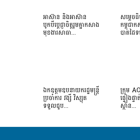
អាស៊ាន និងអាស៊ាន
សម្ដេចធ
បូកបីប្តេជ្ញាចិត្តរួមគ្នាកសាង
កម្ពុជា
មុខងារសាធា...
បាតដៃទទ
ឯកឧត្តមឧបនាយករដ្ឋមន្ត្រី
ក្រុម A
ប្រចាំការ វង្សី វិស្សុត
ផ្ទៀងផ្ទ
ទទួលជួប...
ស្ថាន...