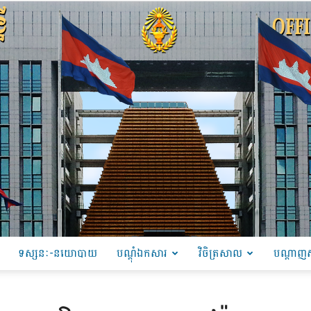
ទស្សនៈ-នយោបាយ
បណ្ដុំឯកសារ
វិចិត្រសាល
បណ្តាញស
PRU