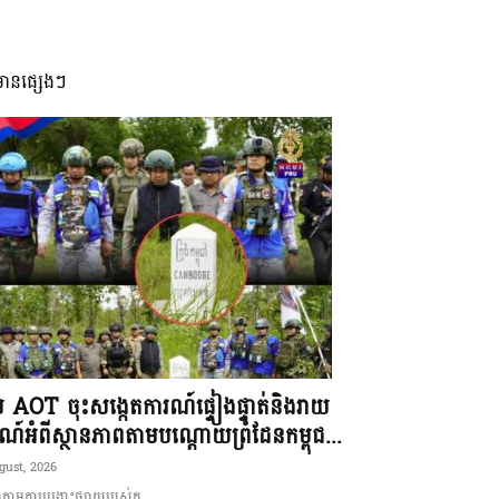
មានផ្សេងៗ
ុម AOT ចុះសង្កេតការណ៍ផ្ទៀងផ្ទាត់និងរាយ
ណ៍អំពីស្ថានភាពតាមបណ្តោយព្រំដែនកម្ពុជ...
gust, 2026
ាមការបង្ហោះផ្សាយរបស់ក...