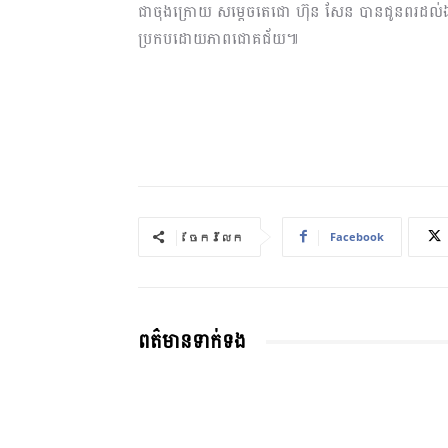
ជាចុងក្រោយ សម្ដេចតេជោ ហ៊ុន សែន បានជូនពរដល់ឯកឧ
ប្រកបដោយភាពជោគជ័យ៕
Facebook
ចែករំលែក
ពត៌មានទាក់ទង