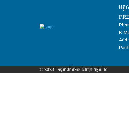
អង្គ
PRE
Phon
E-Ma
Addr
Penh
© 2023 | អង្គភាព​ព័ត៌មាន​ និងប្រតិកម្មរហ័ស