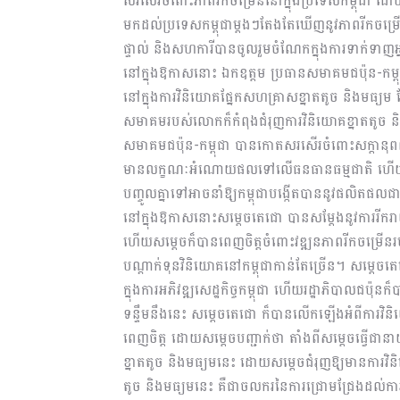
សរសើរចំពោះភាពរីកចម្រើននៅក្នុងប្រទេសកម្ពុជា
មកដល់ប្រទេសកម្ពុជាម្ដងៗតែងតែឃើញនូវភាពរីកចម្រើ
ផ្ទាល់ និងសហការីបានចូលរួមចំណែកក្នុងការទាក់ទាញអ
នៅក្នុងឱកាសនោះ ឯកឧត្តម ប្រធានសមាគមជប៉ុន-កម្ព
នៅក្នុងការវិនិយោគផ្នែកសហគ្រាសខ្នាតតូច និងមធ្យ
សមាគមរបស់លោកក៏កំពុងជំរុញការវិនិយោគខ្នាតតូច និង
សមាគមជប៉ុន-កម្ពុជា បានកោតសរសើរចំពោះសក្ដានុព
មានលក្ខណៈអំណោយផលទៅលើធនធានធម្មជាតិ ហើយជប៉ុនម
បញ្ចូលគ្នាទៅអាចនាំឱ្យកម្ពុជាបង្កើតបាននូវផលិតផល
នៅក្នុងឱកាសនោះសម្ដេចតេជោ បានសម្ដែងនូវការរីក
ហើយសម្ដេចក៏បានពេញចិត្តចំពោះវឌ្ឍនភាពរីកចម្រើ
បណ្ដាក់ទុនវិនិយោគនៅកម្ពុជាកាន់តែច្រើន។ សម្ដ
ក្នុងការអភិវឌ្ឍសេដ្ឋកិច្ចកម្ពុជា ហើយរដ្ឋាភិបាលជប៉ុ
ទន្ទឹមនឹងនេះ សម្ដេចតេជោ ក៏បានលើកឡើងអំពីការវិ
ពេញចិត្ត ដោយសម្ដេចបញ្ជាក់ថា តាំងពីសម្ដេចធ្វើជាន
ខ្នាតតូច និងមធ្យមនេះ ដោយសម្ដេចជំរុញឱ្យមានការវ
តូច និងមធ្យមនេះ គឺជាចលករនៃការជ្រោមជ្រែងដល់ការអភ