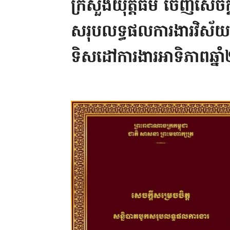
ក្រសួងយុត្តិធម៌ ចេញសេចក្តី
សរុបលទ្ធផលការងារវិស័យយ
ទិសដៅការងារអាទិភាពឆ្ន