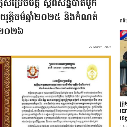
សម្រេចចិត្ត ស្តីពីសន្និបាតបូក
ុត្តិធម៌ឆ្នាំ២០២៥ និងកំណត់
ពត៌
I
ាំ២០២៦
27 March, 2026
អង្គ
ភាព​
ក្រ
យោ
ខេត្
6 Au