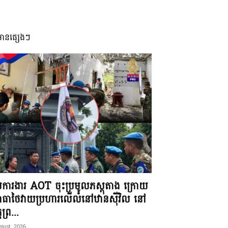
មានផ្សេងៗ
ុមការងារ AOT ចុះប្រមូលភស្តុតាង ក្រោយ
ធាថៃវាយប្រហារលើលំនៅឋានស៊ីវិល នៅ
តព្រ...
gust, 2026