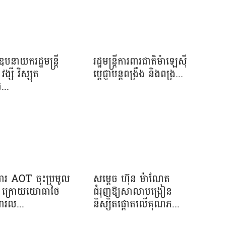
បនាយករដ្ឋមន្រ្តី
រដ្ឋមន្ត្រីការពារជាតិម៉ាឡេស៊ី
វង្សី វិស្សុត
ប្ដេជ្ញាបន្តពង្រឹង និងពង្រ...
...
រងារ AOT ចុះប្រមូល
សម្តេច ហ៊ុន ម៉ាណែត
ាង ក្រោយយោធាថៃ
ជំរុញឱ្យសាលាបង្រៀន
ារល...
និស្សិតផ្តោតលើគុណភ...