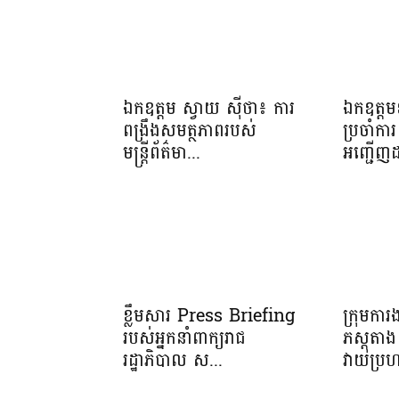
ឯកឧត្តម ស្វាយ ស៊ីថា៖ ការ
ឯកឧត្តមឧ
ពង្រឹងសមត្ថភាពរបស់
ប្រចាំការ 
មន្ត្រីព័ត៌មា...
អញ្ជើញដ
ខ្លឹមសារ Press Briefing
ក្រុមកា
របស់អ្នកនាំពាក្យរាជ
ភស្តុត
រដ្ឋាភិបាល ស...
វាយប្រហ