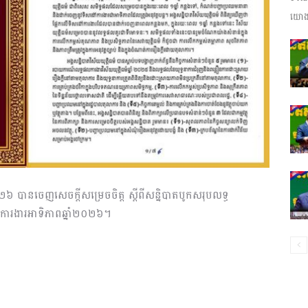
យោងត
ព័ត៌មាន​
និង
២០២៦ បានចេញសេចក្តីសម្រេចចិត្ត ស្តីពីសន្និបាតបូកសរុបលទ្ធ
ប្រតិកម្ម
ៅការងារអាទិភាពឆ្នាំ២០២៦។
រហ័ស