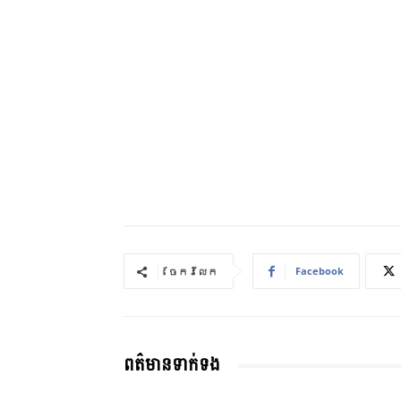
Facebook
ចែករំលែក
ពត៌មានទាក់ទង