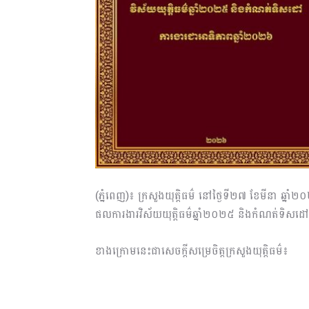
(ភ្នំពេញ)៖ ក្រសួងយុត្តិធម៌ នៅថ្ងៃទី២៧ ខែមីនា ឆ្នាំ
ផលការងារវិស័យយុត្តិធម៌ឆ្នាំ២០២៥ និងកំណត់ទិសដ
ខាងក្រោមនេះជាសេចក្តីសម្រេចិត្តក្រសួងយុត្តិធម៌៖