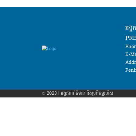
អង្គ
PRE
Phon
E-Ma
Addr
Penh
© 2023 | អង្គភាព​ព័ត៌មាន​ និងប្រតិកម្មរហ័ស