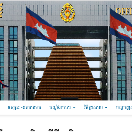
ទស្សនៈ-នយោបាយ
បណ្ដុំឯកសារ
វិចិត្រសាល
បណ្តាញស
PRU