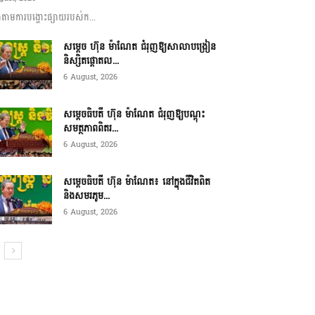
ាមការបង្ហោះផ្សាយរបស់ក...
សម្តេច ហ៊ុន ម៉ាណែត ជំរុញឱ្យសាលាបង្រៀន
និស្សិតផ្តោតល...
6 August, 2026
សម្តេចធិបតី ហ៊ុន ម៉ាណែត ជំរុញឱ្យបណ្តុះ
សមត្ថភាពពិតរ...
6 August, 2026
សម្តេចធិបតី ហ៊ុន ម៉ាណែត៖ នៅក្នុងជីវិតពិត
និងសមរភូម...
6 August, 2026