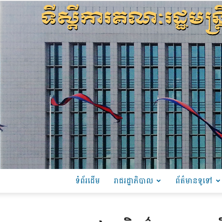
ទំព័រដើម
រាជរដ្ឋាភិបាល
ព័ត៌មានទូទៅ