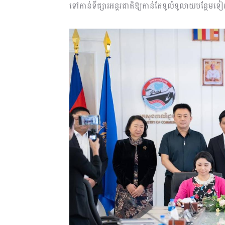
ទៅកាន់ទីផ្សារអន្តរជាតិឱ្យកាន់តែទូលំទូលាយបន្ថែម