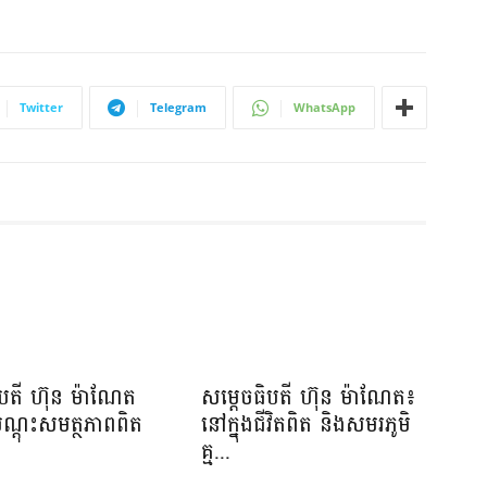
Twitter
Telegram
WhatsApp
ិបតី ហ៊ុន ម៉ាណែត
សម្តេចធិបតី ហ៊ុន ម៉ាណែត៖
បណ្តុះសមត្ថភាពពិត
នៅក្នុងជីវិតពិត និងសមរភូមិ
.
គ្ម...