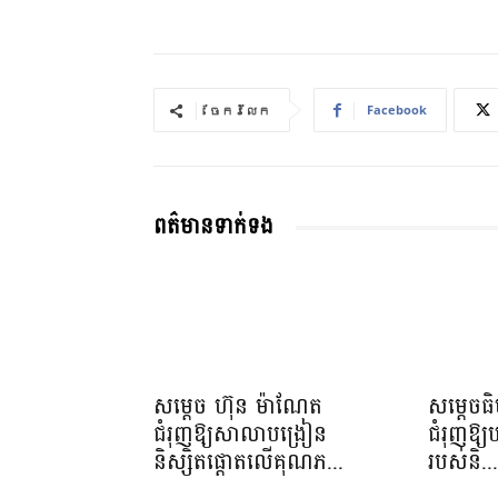
Facebook
ចែករំលែក
ពត៌មានទាក់ទង
សម្តេច ហ៊ុន ម៉ាណែត
សម្តេចធ
ជំរុញឱ្យសាលាបង្រៀន
ជំរុញឱ្យ
និស្សិតផ្តោតលើគុណភ...
របស់និ..