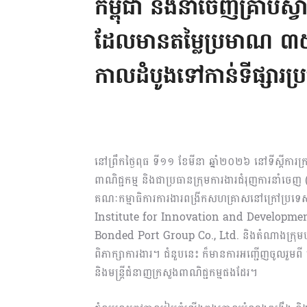
កម្ពុជា នឹងនាំចេញគ្រាប់ស
ដែលមានតម្លៃប្រមាណ ៣៥ ល
កាលដំបូងទៅកាន់ទីផ្សារប
នៅព្រឹកថ្ងៃពុធ ទី១១ ខែមីនា ឆ្នាំ២០២៦ នៅទីស្តីការក្
ពាណិជ្ជកម្ម និងជាប្រធានក្រុមការងារជំរុញការនា
គណៈកម្មាធិការការងារពង្រីកសហគ្រាសនៅក្រៅប្រទេស នៃវិ
Institute for Innovation and Development S
Bonded Port Group Co., Ltd. និងតំណាងក្រុម
ពិភាក្សាការងារ។ ជំនួបនេះ ក៏មានការអញ្ជើញចូលរួមពី
និងមន្ត្រីជំនាញក្រសួងពាណិជ្ជកម្មផងដែរ។