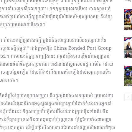
ីកកិច្ចសហប្រតិបត្តិការសេដ្ឋកិច្ច ពាណិជ្ជកម្ម និងវិនិយោគទ្វេភាគី
ំរុញការនាំចេញកសិផលកម្ពុជា។ ឯកឧត្តមរដ្ឋលេខាធិការ បានស្វាគមន៍
ព័ត៌មាន​
រគាំទ្រដល់ការធ្វើឱ្យប្រសើរឡើងនូវវិស័យកសិ-ឧស្សាហកម្ម និងខ្សែ
្ចកម្ពុជាប្រកបដោយចីរភាព។
រ ក៏បានអញ្ជើញជាសាក្សី ក្នុងពិធីចុះហត្ថលេខាលើអនុស្សរណៈនៃ
និង
្រាប់ស្វាយចន្ទីកម្ពុជា” រវាងក្រុមហ៊ុន China Bonded Port Group
។ តាមរយៈកិច្ចព្រមព្រៀងនេះ កម្ពុជានឹងចាប់ផ្តើមនាំចេញគ្រាប់
ងដែលមានទំហំទឹកប្រាក់ប្រមាណ ៣៥លានដុល្លារសហរដ្ឋអាម៉េរិក ដោយ
ុញទំហំនាំចេញបន្ថែមទៀត ដែលរំពឹងថានឹងអាចកើនឡើងដល់សក្តានុពលទឹក
ពេលអនាគត។
ប្រតិកម្ម
តខំប្រឹងប្រែងសម្របសម្រួល និងផ្គូរផ្គងយ៉ាងសកម្មរបស់ ក្រុមការងារ
ដើរតួនាទីជាតួអង្គស្នូលក្នុងការផ្សារភ្ជាប់ទំនាក់ទំនងរវាងអ្នកនាំ
ទឹមនឹងនេះ កិច្ចសហប្រតិបត្តិការដ៏រឹងមាំរវាងក្រុមហ៊ុនទាំងពីរ មិន
ទីផ្សារប្រទេសចិនជាបន្តបន្ទាប់ប៉ុណ្ណោះទេ ប៉ុន្តែថែមទាំងជាសញ្ញា
រហ័ស
្តាក់ទុននៅកម្ពុជា ដើម្បីពង្រីកវិសាលភាពនៃការនាំចេញកសិផលជាតិចូល