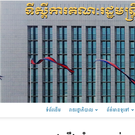
ទំព័រដើម
រាជរដ្ឋាភិបាល
ព័ត៌មានទូទៅ