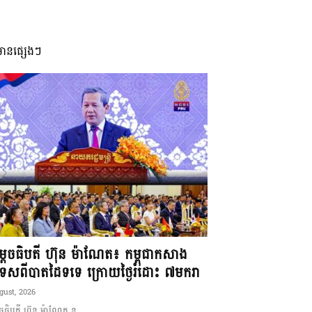
មានផ្សេងៗ
ដេចធិបតី ហ៊ុន ម៉ាណែត៖ កម្ពុជាកសាង
ទេសពីបាតដៃទទេ ក្រោយថ្ងៃរំដោះ ៧មករា
gust, 2026
ចធិបតី ហ៊ុន ម៉ាណែត ន...