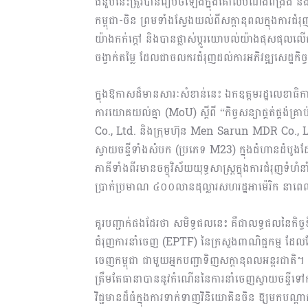
ជំនួបនេះត្រូវបានរៀបចំឡើងក្នុងគោលបំណងពង្រឹង និងពង្រ
កម្ពុជា-ចិន ព្រមទាំងស្វែងយល់ពីសក្តានុពលក្នុងការជ
យ៉ាងកក់ក្តៅ និងបានផ្លាស់ប្តូរយោបល់យ៉ាងផុសផុលលើកា
ចង្វាក់តម្លៃ ដែលជាចលករជំរុញដល់ការអភិវឌ្ឍសេដ្ឋកិច
ក្នុងឱកាសដ៏មានសារៈសំខាន់នេះ ឯកឧត្តមរដ្ឋលេខាធិកា
ការយោគយល់គ្នា (MoU) ស្តីពី “កិច្ចសន្យាផ្គត់ផ្គង់គ
Co., Ltd. និងក្រុមហ៊ុន Men Sarun MDR Co., Ltd.
ស្វាយចន្ទីទាំងសំបក (ប្រភេទ M23) ក្នុងជំហានដំបូ
ភាគីទាំងពីរមានចក្ខុវិស័យយុទ្ធសាស្ត្រក្នុងការជំរ
ប្រាក់ប្រមាណ ៤០០លានដុល្លារសហរដ្ឋអាម៉េរិក នា
គួរបញ្ជាក់ផងដែរថា សមិទ្ធផលនេះ គឺជាលទ្ធផលនៃកិច្ចខិ
ជំរុញការនាំចេញ (EPTF) នៃក្រសួងពាណិជ្ជកម្ម ដែលតែងតែ
ចេញកម្ពុជា ជាមួយអ្នកបញ្ជាទិញសក្តានុពលអន្តរជាតិ។ ទន្
ត្រឹមតែធានាបាននូវកំណើននៃការនាំចេញស្វាយចន្ទីទៅកាន់
វិជ្ជមានដ៏ធំក្នុងការទាក់ទាញវិនិយោគិនចិន ឱ្យមកបណ