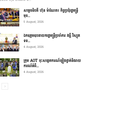
សម្ដេចធិបតី ហ៊ុន ម៉ាណែត៖ កិច្ចប្រជុំរដ្ឋមន្ត្រី
មុខ...
5 August, 2026
ឯកឧត្តមឧបនាយករដ្ឋមន្ត្រីប្រចាំការ វង្សី វិស្សុត
ទទ...
4 August, 2026
ក្រុម AOT ចុះសង្កេតការណ៍ផ្ទៀងផ្ទាត់និងរាយ
ការណ៍អំពី...
4 August, 2026