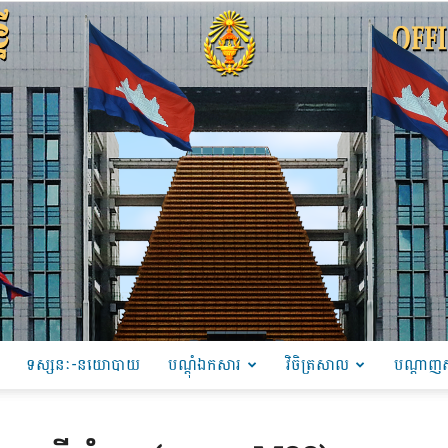
ទស្សនៈ-នយោបាយ
បណ្ដុំឯកសារ
វិចិត្រសាល
បណ្តាញស
PRU