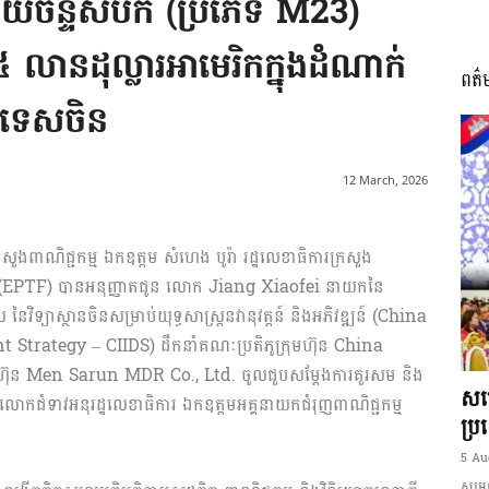
្វាយចន្ទីសំបក (ប្រភេទ M23)
ានដុល្លារអាមេរិកក្នុងដំណាក់
ពត៌
I
្រទេសចិន
12 March, 2026
អង្គ
រសួងពាណិជ្ជកម្ម ឯកឧត្តម សំហេង បូរ៉ា រដ្ឋលេខាធិការក្រសួង
ំចេញ (EPTF) បានអនុញ្ញាតជូន លោក Jiang Xiaofei នាយកនៃ
ទ្យាស្ថានចិនសម្រាប់យុទ្ធសាស្រ្តនវានុវត្តន៍ និងអភិវឌ្ឍន៍ (China
trategy – CIIDS) ដឹកនាំគណៈប្រតិភូក្រុមហ៊ុន China
ហ៊ុន Men Sarun MDR Co., Ltd. ចូលជួបសម្តែងការគួរសម និង
ភាព​
សម្
 លោកជំទាវអនុរដ្ឋលេខាធិការ ឯកឧត្តមអគ្គនាយកជំរុញពាណិជ្ជកម្ម
ប្រ
5 Au
សម្ដេ