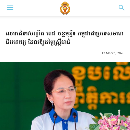
លោកជំទាវបណ្ឌិត ពេជ ចន្ទមុន្នី៖ កម្ពុជាជាប្រទេសមាតា
ធិបតេយ្យ ដែលឱ្យតម្លៃស្ត្រីជាធំ
12 March, 2026