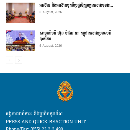
អាស៊ាន និងអាស៊ានបូកបីប្តេជ្ញាចិត្តរួមគ្នាកសាងមុខងា...
5 August, 2026
សម្ដេចធិបតី ហ៊ុន ម៉ាណែត៖ កម្ពុជាកសាងប្រទេសពី
បាតដៃទ...
5 August, 2026
អង្គភាពពត៌មាន និងប្រតិកម្មរហ័ស
PRESS AND QUICK REACTION UNIT
Phone/Fax: (855) 23 212 490