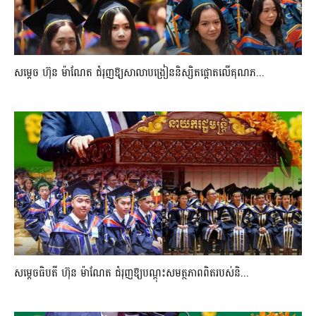
សម្តេច ហ៊ុន ម៉ាណែត ជំរុញឱ្យសាលាបង្រៀននិស្សិតផ្តោតលើគុណភ...
សម្តេចធិបតី ហ៊ុន ម៉ាណែត ជំរុញឱ្យបណ្តុះសមត្ថភាពពិតរបស់និ...