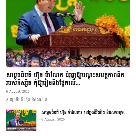
សម្តេចធិបតី ហ៊ុន ម៉ាណែត ជំរុញឱ្យបណ្តុះសមត្ថភាពពិត
របស់និស្សិត កុំឱ្យរៀនពឹងផ្អែកលើ...
6 August, 2026
សម្តេចធិបតី ហ៊ុន ម៉ាណែត ន...
សម្តេចធិបតី ហ៊ុន ម៉ាណែត៖ នៅក្នុងជីវិតពិត និងសមរភូម...
6 August, 2026