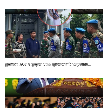
ក្រុមការងារ AOT ចុះប្រមូលភស្តុតាង ក្រោយយោធាថៃវាយប្រហារល...