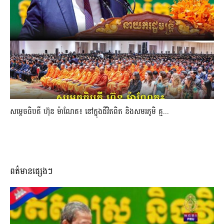
សម្តេចធិបតី ហ៊ុន ម៉ាណែត៖ នៅក្នុងជីវិតពិត និងសមរភូមិ គ្ម...
ពត៌មានផ្សេងៗ