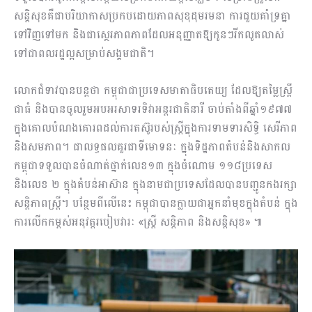
សន្តិសុខគឺជាបរិយាកាសប្រកបដោយភាពសុខុដុមរមនា ការជួយគាំទ្រគ្នា
ទៅវិញទៅមក និងជាស្ថេរភាពភាពដែលអនុញ្ញាតឱ្យកូនៗរីកលូតលាស់
ទៅជាពលរដ្ឋល្អសម្រាប់សង្គមជាតិ។
លោកជំទាវបានបន្តថា កម្ពុជាជាប្រទេសមាតាធិបតេយ្យ ដែលឱ្យតម្លៃស្ត្រី
ជាធំ និងបានចូលរួមអបអរសាទរទិវាអន្តរជាតិនារី ចាប់តាំងពីឆ្នាំ១៩៧៧
ក្នុងគោលបំណងគោរពដល់ការតស៊ូរបស់ស្ត្រីក្នុងការទាមទារសិទ្ធិ សេរីភាព
និងសមភាព។ ជាលទ្ធផលគួរជាទីមោទនៈ ក្នុងទិដ្ឋភាពតំបន់និងសាកល
កម្ពុជាទទួលបានចំណាត់ថ្នាក់លេខ១៣ ក្នុងចំណោម ១១៨ប្រទេស
និងលេខ ២ ក្នុងតំបន់អាស៊ាន ក្នុងនាមជាប្រទេសដែលបានបញ្ជូនកងរក្សា
សន្តិភាពស្ត្រី។ បន្ថែមពីលើនេះ កម្ពុជាបានក្លាយជាអ្នកនាំមុខក្នុងតំបន់ ក្នុង
ការលើកកម្ពស់អនុវត្តរបៀបវារៈ «ស្ត្រី សន្តិភាព និងសន្តិសុខ» ៕