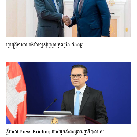
រដ្ឋមន្ត្រីការពារជាតិម៉ាឡេស៊ីប្ដេជ្ញាបន្តពង្រឹង និងពង្រ...
ខ្លឹមសារ Press Briefing របស់អ្នកនាំពាក្យរាជរដ្ឋាភិបាល ស...