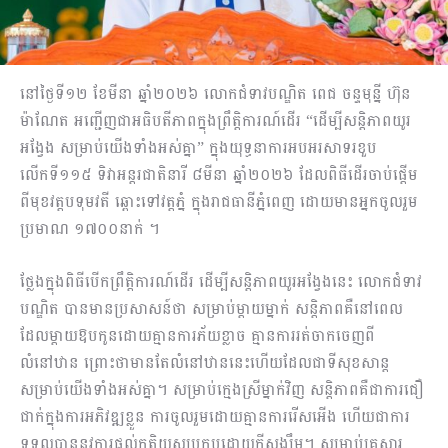
នៅថ្ងៃទី១២ ខែមីនា ឆ្នាំ២០២៦ លោកជំទាវបណ្ឌិត ពេជ ចន្ទមុន្នី ហ៊ុន
ម៉ាណែត អញ្ជើញជាអធិបតីភាពក្នុងព្រឹត្តិការណ៍ដើរ “ដើម្បីសន្តិភាពយូរ
អង្វែង សម្រាប់យើងទាំងអស់គ្នា” ក្នុងយុទ្ធនាការអបអរសាទរខួប
លើកទី១១៥ ទិវាអន្តរជាតិនារី ៨មីនា ឆ្នាំ២០២៦ ដែលពិធីដើរចាប់ផ្តើម
ពីមុខវត្តបទុមវតី ឆ្ពោះទៅវត្តភ្នំ ក្នុងរាជធានីភ្នំពេញ ដោយមានអ្នកចូលរួម
ប្រមាណ ១៧០០នាក់ ។
ថ្លែងក្នុងពិធីបើកព្រឹត្តិការណ៍ដើរ ដើម្បីសន្តិភាពយូរអង្វែងនេះ លោកជំទាវ
បណ្ឌិត បានមានប្រសាសន៍ថា សម្រាប់ម្តាយម្នាក់ សន្តិភាពគឺនៅពេល
ដែលម្តាយឱបកូនដោយគ្មានការភ័យខ្លាច គ្មានការរត់ចាកចេញពី
លំនៅឋាន ព្រោះថាមានតែលំនៅឋាននេះហើយដែលជាទីសុខសាន្ត
សម្រាប់យើងទាំងអស់គ្នា។ សម្រាប់ក្មេងស្រីម្នាក់វិញ សន្តិភាពគឺជាការជឿ
ជាក់ក្នុងការអភិវឌ្ឍខ្លួន ការចូលរួមដោយគ្មានការរើសអើង ហើយជាការ
ទទួលបាននូវការផ្តល់កតិ្តយសប្រកបដោយក្តីសង្ឃឹម។ សម្រាប់គ្រួសារ