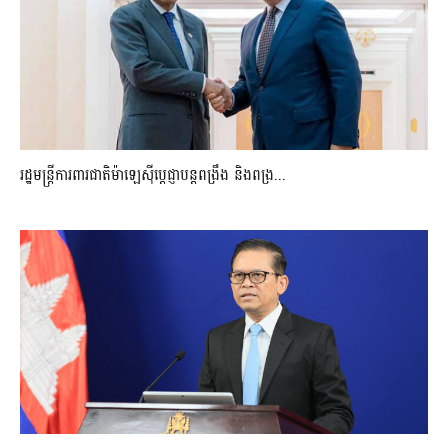
រដ្ឋមន្ត្រីការពារជាតិម៉ាឡេស៊ីប្ដេជ្ញាបន្តពង្រឹង និងពង្រ...