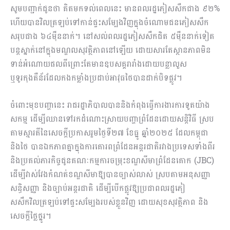
សូមបញ្ជាក់ជូនថា គិតមកទល់ពេលនេះ មានពលរដ្ឋភៀសសឹកជាង ៩២%
ហើយបានវិលត្រឡប់ទៅកាន់ផ្ទះសម្បែងវិញក្នុងចំណោមជនភៀសសឹក
សរុបជាង ៦៤ម៉ឺននាក់។ នៅសល់ពលរដ្ឋភៀសសឹកជិត ៥ម៉ឺននាក់ទៀត
បន្តស្នាក់នៅក្នុងមណ្ឌលសុវត្ថិភាពនៅឡើយ ដោយសារតែស្ថានភាពមិន
ទាន់អំណោយផលពីព្រោះតែមានឧបសគ្គរារាំងដោយបន្លាលួស
ឬទូរកុងតឺន័រដែលកងកម្លាំងប្រដាប់អាវុធថៃបានដាក់បិទផ្លូវ។
ចំពោះមុខបញ្ហានេះ រាជរដ្ឋាភិបាលបាននិងកំពុងធ្វើការងារការទូតយ៉ាង
សកម្ម ដើម្បីឈានទៅរកដំណោះស្រាយបញ្ហាព្រំដែនដោយសន្តិវិធី ស្រប
តាមស្មារតីនៃសេចក្តីប្រកាសរួមថ្ងៃទី២៧ ខែធ្នូ ឆ្នាំ២០២៥ ដែលកម្ពុជា
និងថៃ បានឯកភាពគ្នាក្នុងការគោរពព្រំដែនអន្តរជាតិរវាងប្រទេសទាំងពីរ
និងប្រគល់ភារកិច្ចជូនគណៈកម្មការចម្រុះខណ្ឌសីមាព្រំដែនគោក (JBC)
ដើម្បីវាស់វែងកំណត់ខណ្ឌសីមាឱ្យបានច្បាស់លាស់ ស្របតាមអនុសញ្ញា
សន្ធិសញ្ញា និងច្បាប់អន្តរជាតិ ដើម្បីបើកផ្លូវឱ្យប្រជាពលរដ្ឋភៀ
សសឹកវិលត្រឡប់ទៅផ្ទះសម្បែងរបស់ខ្លួនវិញ ដោយសុខសុវត្ថិភាព និង
សេចក្តីថ្លៃថ្នូរ។