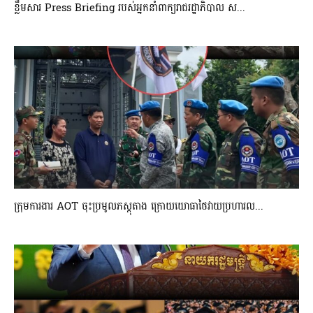
ខ្លឹមសារ Press Briefing របស់អ្នកនាំពាក្យរាជរដ្ឋាភិបាល ស...
ក្រុមការងារ AOT ចុះប្រមូលភស្តុតាង ក្រោយយោធាថៃវាយប្រហារល...