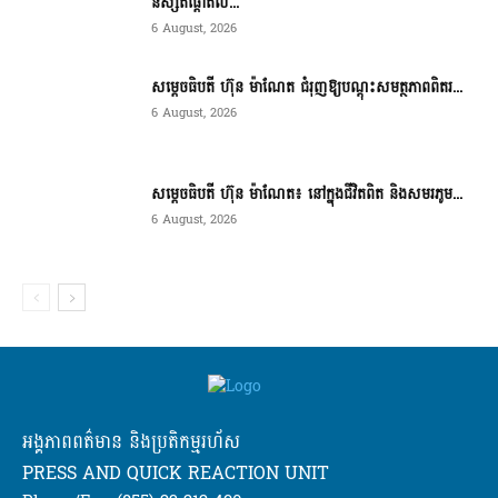
និស្សិតផ្តោតល...
6 August, 2026
សម្តេចធិបតី ហ៊ុន ម៉ាណែត ជំរុញឱ្យបណ្តុះសមត្ថភាពពិតរ...
6 August, 2026
សម្តេចធិបតី ហ៊ុន ម៉ាណែត៖ នៅក្នុងជីវិតពិត និងសមរភូម...
6 August, 2026
អង្គភាពពត៌មាន និងប្រតិកម្មរហ័ស
PRESS AND QUICK REACTION UNIT