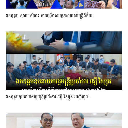
ឯកឧត្តម ស្វាយ ស៊ីថា៖ ការពង្រឹងសមត្ថភាពរបស់មន្ត្រីព័ត៌មា...
ឯកឧត្តមឧបនាយករដ្ឋមន្រ្តីប្រចាំការ វង្សី វិស្សុត អញ្ជើញដ...