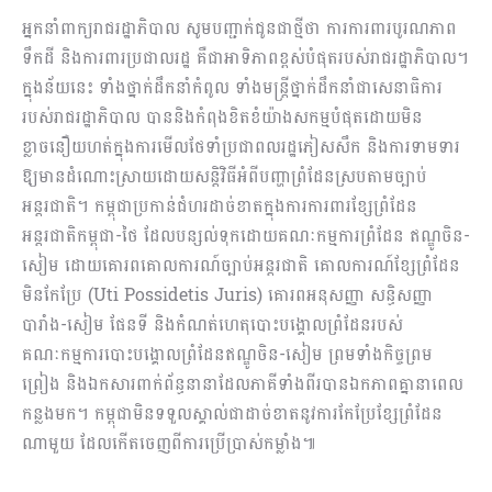
អ្នកនាំពាក្យរាជរដ្ឋាភិបាល សូមបញ្ជាក់ជូនជាថ្មីថា ការការពារបូរណភាព
ទឹកដី និងការពារប្រជាលរដ្ឋ គឺជាអាទិភាពខ្ពស់បំផុតរបស់រាជរដ្ឋាភិបាល។
ក្នុងន័យនេះ ទាំងថ្នាក់ដឹកនាំកំពូល ទាំងមន្ត្រីថ្នាក់ដឹកនាំជាសេនាធិការ
របស់រាជរដ្ឋាភិបាល បាននិងកំពុងខិតខំយ៉ាងសកម្មបំផុតដោយមិន
ខ្លាចនឿយហត់ក្នុងការមើលថែទាំប្រជាពលរដ្ឋភៀសសឹក និងការទាមទារ
ឱ្យមានដំណោះស្រាយដោយសន្តិវិធីអំពីបញ្ហាព្រំដែនស្របតាមច្បាប់
អន្តរជាតិ។ កម្ពុជាប្រកាន់ជំហរដាច់ខាតក្នុងការការពារខ្សែព្រំដែន
អន្តរជាតិកម្ពុជា-ថៃ ដែលបន្សល់ទុកដោយគណៈកម្មការព្រំដែន ឥណ្ឌូចិន-
សៀម ដោយគោរពគោលការណ៍ច្បាប់អន្តរជាតិ គោលការណ៍ខ្សែព្រំដែន
មិនកែប្រែ (Uti Possidetis Juris) គោរពអនុសញ្ញា សន្ធិសញ្ញា
បារាំង-សៀម ផែនទី និងកំណត់ហេតុបោះបង្គោលព្រំដែនរបស់
គណៈកម្មការបោះបង្គោលព្រំដែនឥណ្ឌូចិន-សៀម ព្រមទាំងកិច្ចព្រម
ព្រៀង និងឯកសារពាក់ព័ន្ធនានាដែលភាគីទាំងពីរបានឯកភាពគ្នានាពេល
កន្លងមក។ កម្ពុជាមិនទទួលស្គាល់ជាដាច់ខាតនូវការកែប្រែខ្សែព្រំដែន
ណាមួយ ដែលកើតចេញពីការប្រើប្រាស់កម្លាំង៕