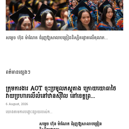
សម្តេច ហ៊ុន ម៉ាណែត ជំរុញឱ្យសាលាបង្រៀននិស្សិតផ្តោតលើគុណភ...
ពត៌មានផ្សេងៗ
ក្រុមការងារ AOT ចុះប្រមូលភស្តុតាង ក្រោយយោធាថៃ
វាយប្រហារលើលំនៅឋានស៊ីវិល នៅខេត្តព្រ...
6 August, 2026
យោងតាមការបង្ហោះផ្សាយរបស់ក...
សម្តេច ហ៊ុន ម៉ាណែត ជំរុញឱ្យសាលាបង្រៀន