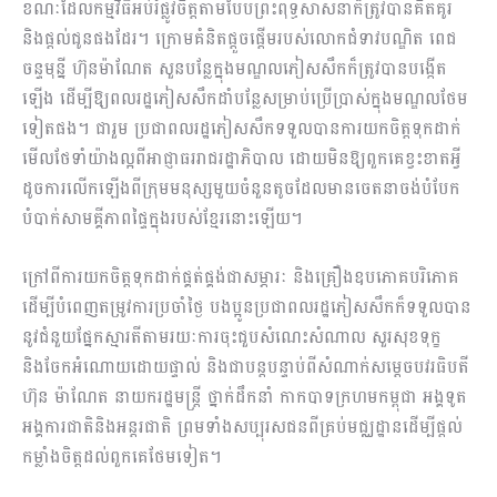
ខណៈដែលកម្មវិធីអប់រំផ្លូវចិត្តតាមបែបព្រះពុទ្ធសាសនាក៏ត្រូវបានគិតគូរ
និងផ្តល់ជូនផងដែរ។ ក្រោមគំនិតផ្តួចផ្តើមរបស់លោកជំទាវបណ្ឌិត ពេជ
ចន្ទមុន្នី ហ៊ុនម៉ាណែត សួនបន្លែក្នុងមណ្ឌលភៀសសឹកក៏ត្រូវបានបង្កើត
ឡើង ដើម្បីឱ្យពលរដ្ឋភៀសសឹកដាំបន្លែសម្រាប់ប្រើប្រាស់ក្នុងមណ្ឌលថែម
ទៀតផង។ ជារួម ប្រជាពលរដ្ឋភៀសសឹកទទួលបានការយកចិត្តទុកដាក់
មើលថែទាំយ៉ាងល្អពីអាជ្ញាធររាជរដ្ឋាភិបាល ដោយមិនឱ្យពួកគេខ្វះខាតអ្វី
ដូចការលើកឡើងពីក្រុមមនុស្សមួយចំនួនតូចដែលមានចេតនាចង់បំបែក
បំបាក់សាមគ្គីភាពផ្ទៃក្នុងរបស់ខ្មែរនោះឡើយ។
ក្រៅពីការយកចិត្តទុកដាក់ផ្គត់ផ្គង់ជាសម្ភារៈ និងគ្រឿងឧបភោគបរិភោគ
ដើម្បីបំពេញតម្រូវការប្រចាំថ្ងៃ បងប្អូនប្រជាពលរដ្ឋភៀសសឹកក៏ទទួលបាន
នូវជំនួយផ្នែកស្មារតីតាមរយៈការចុះជួបសំណេះសំណាល សួរសុខទុក្ខ
និងចែកអំណោយដោយផ្ទាល់ និងជាបន្តបន្ទាប់ពីសំណាក់សម្តេចបវរធិបតី
ហ៊ុន ម៉ាណែត នាយករដ្ឋមន្ត្រី ថ្នាក់ដឹកនាំ កាកបាទក្រហមកម្ពុជា អង្គទូត
អង្គការជាតិនិងអន្តរជាតិ ព្រមទាំងសប្បុរសជនពីគ្រប់មជ្ឈដ្ឋានដើម្បីផ្តល់
កម្លាំងចិត្តដល់ពួកគេថែមទៀត។