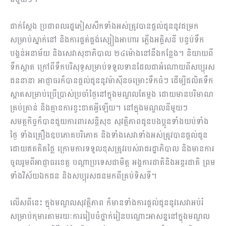
ជាក់ស្តែង ប្រជាពលរដ្ឋភៀសសឹកទាំងអស់ត្រូវបានផ្តល់ជូននូវជម្រក
សម្រាប់ស្នាក់នៅ និងការផ្គត់ផ្គង់ស្បៀងអាហារ ភ្លើងអគ្គិសនី បន្ទប់ទឹក
បង្គន់អនាម័យ និងសេវាសុខាភិបាល ២៤ម៉ោងនៅនឹងកន្លែង។ និយាយពី
ទឹកស្អាត ក្រៅពីទឹកបរិសុទ្ធសម្រាប់ទទួលទានដែលជាអំណោយពីសប្បុរស
ជននានា អាជ្ញាធរក៏បានផ្តល់ជូននូវម៉ាស៊ីនចម្រោះទឹកធំៗ ដើម្បីផលិតទឹក
ស្អាតសម្រាប់ប្រើប្រាស់ប្រចាំថ្ងៃនៅក្នុងមណ្ឌលតែម្តង ដោយមានបរិមាណ
គ្រប់គ្រាន់ និងគ្មានការខ្វះខាតអ្វីឡើយ។ នៅក្នុងមណ្ឌលនីមួយៗ
សមត្ថកិច្ចក៏បានជួយការពារសន្តិសុខ សុវត្ថិភាពជូនបងប្អូនទាំងយប់ទាំង
ថ្ងៃ ទាំងគ្រឿងឧបភោគបរិភោគ និងទាំងសេវាទាំងអស់ត្រូវបានផ្តល់ជូន
ដោយឥតគិតថ្លៃ ក្រោមការទទួលខុសត្រូវរបស់រាជរដ្ឋាភិបាល និងមានការ
ចូលរួមពីអាជ្ញាធរខេត្ត បណ្តាប្រទេសជាមិត្ត អង្គការជាតិនិងអន្តរជាតិ ព្រម
ទាំងវិស័យឯកជន និងសប្បុរសជនមកពីគ្រប់ទិសទី។
លើសពីនេះ ក្នុងមណ្ឌលសុវត្ថិភាព ក៏មានទាំងការផ្តល់ជូននូវសេវាអប់រំ
សម្រាប់កុមារតាមរយៈការរៀបចំថ្នាក់រៀនបណ្តោះអាសន្ននៅក្នុងមណ្ឌល