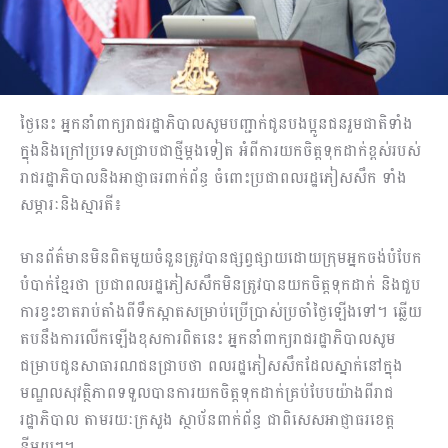
ថ្ងៃនេះ អ្នកនាំពាក្យរាជរដ្ឋាភិបាលសូមបញ្ជាក់ជូនបងប្អូនជនរួមជាតិទាំង
ក្នុងនិងក្រៅប្រទេសជ្រាបជាថ្មីម្តងទៀត អំពីការយកចិត្តទុកដាក់ខ្ពស់របស់
រាជរដ្ឋាភិបាលនិងអាជ្ញាធរពាក់ព័ន្ធ ចំពោះប្រជាពលរដ្ឋភៀសសឹក ទាំង
សម្ភារៈនិងស្មារតី៖
មានព័ត៌មានមិនពិតមួយចំនួនត្រូវបានផ្សព្វផ្សាយដោយក្រុមអ្នកចង់បំបែក
បំបាក់ខ្មែរថា ប្រជាពលរដ្ឋភៀសសឹកមិនត្រូវបានយកចិត្តទុកដាក់ និងជួប
ការខ្វះខាតរាប់តាំងពីទឹកស្អាតសម្រាប់ប្រើប្រាស់ប្រចាំថ្ងៃឡើងទៅ។ ឆ្លើយ
តបនឹងការលើកឡើងខុសការពិតនេះ អ្នកនាំពាក្យរាជរដ្ឋាភិបាលសូម
ជម្រាបជូនសាធារណជនជ្រាបថា ពលរដ្ឋភៀសសឹកដែលស្នាក់នៅក្នុង
មណ្ឌលសុវត្ថិភាពទទួលបានការយកចិត្តទុកដាក់គ្រប់បែបយ៉ាងពីរាជ
រដ្ឋាភិបាល តាមរយៈក្រសួង ស្ថាប័នពាក់ព័ន្ធ ជាពិសេសអាជ្ញាធរខេត្ត
នីមួយៗ។