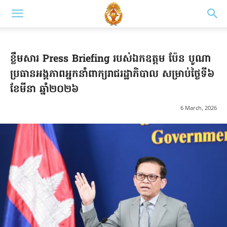
ខ្លឹមសារ Press Briefing របស់ឯកឧត្តម ប៉ែន បូណា
ប្រធានអង្គភាពអ្នកនាំពាក្យរាជរដ្ឋាភិបាល សម្រាប់ថ្ងៃទី៦
ខែមីនា ឆ្នាំ២០២៦
6 March, 2026