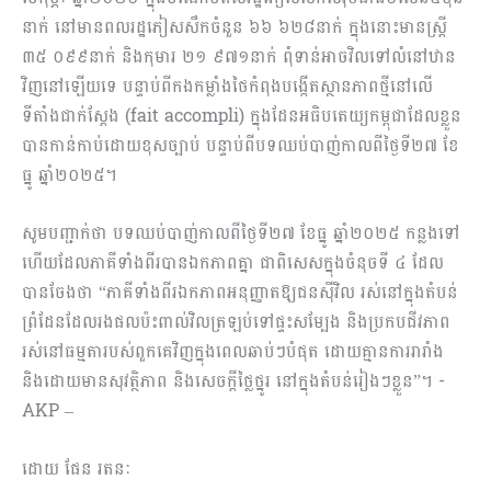
នាក់ នៅមានពលរដ្ឋភៀសសឹកចំនួន ៦៦ ៦២៨នាក់ ក្នុងនោះមានស្រី្ត
៣៥ ០៩៩នាក់ និងកុមារ ២១ ៩៧១នាក់ ពុំទាន់អាចវិលទៅលំនៅឋាន
វិញនៅឡើយទេ បន្ទាប់ពីកងកម្លាំងថៃកំពុងបង្កើតស្ថានភាពថ្មីនៅលើ
ទីតាំងជាក់ស្តែង (fait accompli) ក្នុងដែនអធិបតេយ្យកម្ពុជាដែលខ្លួន
បានកាន់កាប់ដោយខុសច្បាប់ បន្ទាប់ពីបទឈប់បាញ់កាលពីថ្ងៃទី២៧ ខែ
ធ្នូ ឆ្នាំ២០២៥។
សូមបញ្ជាក់ថា បទឈប់បាញ់កាលពីថ្ងៃទី២៧ ខែធ្នូ ឆ្នាំ២០២៥ កន្លងទៅ
ហើយដែលភាគីទាំងពីរបានឯកភាពគ្នា ជាពិសេសក្នុងចំនុចទី ៤ ដែល
បានចែងថា “ភាគីទាំងពីរឯកភាពអនុញ្ញាតឱ្យជនស៊ីវិល រស់នៅក្នុងតំបន់
ព្រំដែនដែលរងផលប៉ះពាល់វិលត្រឡប់ទៅផ្ទះសម្បែង និងប្រកបជីវភាព
រស់នៅធម្មតារបស់ពួកគេវិញក្នុងពេលឆាប់ៗបំផុត ដោយគ្មានការរារាំង
និងដោយមានសុវត្ថិភាព និងសេចក្តីថ្លៃថ្នូរ នៅក្នុងតំបន់រៀងៗខ្លួន”។ -
AKP –
ដោយ ផែន រតនៈ