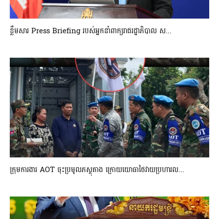
ខ្លឹមសារ Press Briefing របស់អ្នកនាំពាក្យរាជរដ្ឋាភិបាល ស...
ក្រុមការងារ AOT ចុះប្រមូលភស្តុតាង ក្រោយយោធាថៃវាយប្រហារល...