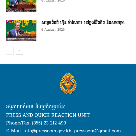
6 August, 2026
សម្តេចធិបតី ហ៊ុន ម៉ាណែត៖ នៅក្នុងជីវិតពិត និងសមរភូម...
6 August, 2026
អង្គភាពពត៌មាន និងប្រតិកម្មរហ័ស
PRESS AND QUICK REACTION UNIT
Phone/Fax: (855) 23 212 490
E-Mail: info@pressocm.gov.kh, pressocm@gmail.com