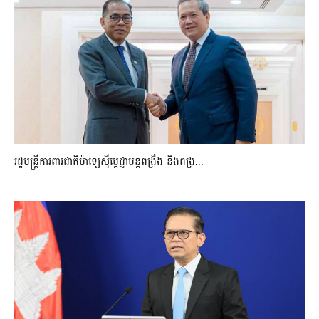
រដ្ឋមន្ត្រីការពារជាតិម៉ាឡេស៊ីប្ដេជ្ញាបន្តពង្រឹង និងពង្រ...