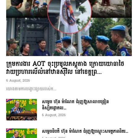
ក្រុមការងារ AOT ចុះប្រមូលភស្តុតាង ក្រោយយោធាថៃ
វាយប្រហារលើលំនៅឋានស៊ីវិល នៅខេត្តព្រ...
6 August, 2026
យោងតាមការបង្ហោះផ្សាយរបស់ក...
សម្តេច ហ៊ុន ម៉ាណែត ជំរុញឱ្យសាលាបង្រៀន
និស្សិតផ្តោតល...
6 August, 2026
សម្តេចធិបតី ហ៊ុន ម៉ាណែត ជំរុញឱ្យបណ្តុះសមត្ថភាពពិតរ...