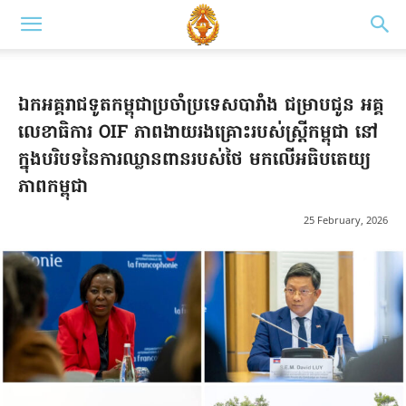
ឯកអគ្គរាជទូតកម្ពុជាប្រចាំប្រទេសបារាំង ជម្រាបជូន អគ្គ
លេខាធិការ OIF ភាពងាយរងគ្រោះរបស់ស្រ្តីកម្ពុជា នៅ
ក្នុងបរិបទនៃការឈ្លានពានរបស់ថៃ មកលើអធិបតេយ្យ
ភាពកម្ពុជា
25 February, 2026