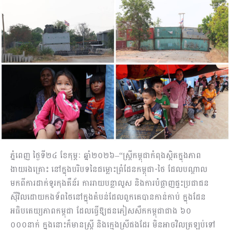
ភ្នំពេញ ថ្ងៃទី២៤ ខែកុម្ភៈ ឆ្នាំ២០២៦–“ស្ត្រីកម្ពុជាកំពុងស្ថិតក្នុងភាព
ងាយរងគ្រោះ នៅក្នុងបរិបទនៃជម្លោះព្រំដែនកម្ពុជា-ថៃ ដែលបណ្តាល
មកពីការដាក់ទូរកុងតឺន័រ ការរាយបន្លាលួស និងការបំផ្លាញផ្ទះប្រជាជន
ស៊ីវិលដោយកងទ័ពថៃនៅក្នុងតំបន់ដែលពួកគេបានកាន់កាប់ ក្នុងដែន
អធិបតេយ្យភាពកម្ពុជា ដែលធ្វើឱ្យជនភៀសសឹកកម្ពុជាជាង ៦០
០០០នាក់ ក្នុងនោះក៏មានស្ត្រី និងក្មេងស្រីផងដែរ មិនអាចវិលត្រឡប់ទៅ