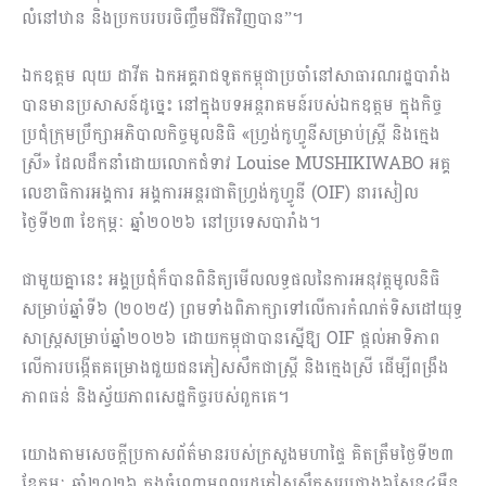
លំនៅឋាន និងប្រកបរបរចិញ្ចឹមជីវិតវិញបាន”។
ឯកឧត្តម លុយ ដាវីត ឯកអគ្គរាជទូតកម្ពុជាប្រចាំនៅសាធារណរដ្ឋបារាំង
បានមានប្រសាសន៍ដូច្នេះ នៅក្នុងបទអន្តរាគមន៍របស់ឯកឧត្តម ក្នុងកិច្ច
ប្រជុំក្រុមប្រឹក្សាអភិបាលកិច្ចមូលនិធិ «ហ្វ្រង់កូហ្វូនីសម្រាប់ស្ត្រី និងក្មេង
ស្រី» ដែលដឹកនាំដោយលោកជំទាវ Louise MUSHIKIWABO អគ្គ
លេខាធិការអង្គការ អង្គការអន្តរជាតិហ្វ្រង់កូហ្វូនី (OIF) នារសៀល
ថ្ងៃទី២៣ ខែកុម្ភៈ ឆ្នាំ២០២៦ នៅប្រទេសបារាំង។
ជាមួយគ្នានេះ អង្គប្រជុំក៏បានពិនិត្យមើលលទ្ធផលនៃការអនុវត្តមូលនិធិ
សម្រាប់ឆ្នាំទី៦ (២០២៥) ព្រមទាំងពិភាក្សាទៅលើការកំណត់ទិសដៅយុទ្ធ
សាស្រ្តសម្រាប់ឆ្នាំ២០២៦ ដោយកម្ពុជាបានស្នើឱ្យ OIF ផ្តល់អាទិភាព
លើការបង្កើតគម្រោងជួយជនភៀសសឹកជាស្រ្តី និងក្មេងស្រី ដើម្បីពង្រឹង
ភាពធន់ និងស្វ័យភាពសេដ្ឋកិច្ចរបស់ពួកគេ។
យោងតាមសេចក្តីប្រកាសព័ត៌មានរបស់ក្រសួងមហាផ្ទៃ គិតត្រឹមថ្ងៃទី២៣
ខែកុម្ភៈ ឆ្នាំ២០២៦ ក្នុងចំណោមពលរដ្ឋភៀសសឹកសរុបជាង៦សែន៤ម៉ឺន