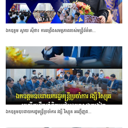
ឯកឧត្តម ស្វាយ ស៊ីថា៖ ការពង្រឹងសមត្ថភាពរបស់មន្ត្រីព័ត៌មា...
ឯកឧត្តមឧបនាយករដ្ឋមន្រ្តីប្រចាំការ វង្សី វិស្សុត អញ្ជើញដ...