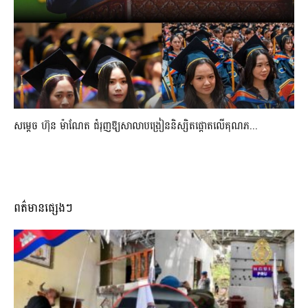
សម្តេច ហ៊ុន ម៉ាណែត ជំរុញឱ្យសាលាបង្រៀននិស្សិតផ្តោតលើគុណភ...
ពត៌មានផ្សេងៗ