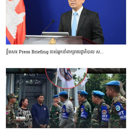
ខ្លឹមសារ Press Briefing របស់អ្នកនាំពាក្យរាជរដ្ឋាភិបាល ស...