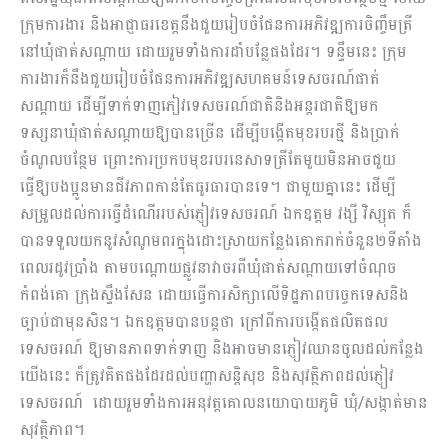
ក្រុមការងារ និងអាជ្ញាធរខេត្តនឹងជួយរៀបចំផែនការអភិវឌ្ឍការចិញ្ចឹមត្រី
នៅឃុំផាត់សណ្ដាយ ដោយរួមទាំងការដាំបន្លែផងដែរ។ ទន្ទឹមនេះ ក្រុម
ការងារក៏នឹងជួយរៀបចំផែនការអភិវឌ្ឍសហគមន៍ទេសចរណ៍ផាត់
សណ្តាយ ដើម្បីទាក់ទាញភៀវទេសចរណ៍ជាតិនិងអន្តរជាតិឱ្យមក
ទស្សនាឃុំផាត់សណ្តាយឱ្យបានច្រើន ដើម្បីបង្កើតមុខរបរថ្មី និងប្រាក់
ចំណូលបន្ថែម ព្រោះការប្រកបមុខរបរនេសាទត្រីតែមួយមិនអាចជួយ
ធ្វើឱ្យបងប្អូនមានជីវភាពកាន់តែធូរធារបានទេ។ ជាមួយគ្នានេះ ដើម្បី
សម្រួលដល់ការធ្វើដំណើររបស់ភ្ញៀវទេសចរណ៍ ឯកឧត្តម វង្សី វិស្សុត ក៏
បានទទួលយកនូវសំណូមពរក្នុងដោះស្រាយកន្លែងគោករាក់ចំនួន២ទីតាំង
ពេលរដូវប្រាំង តាមបណ្តោយផ្លូវនាវាចរពីឃុំផាត់សណ្តាយទៅចំណុច
កំពង់គោ ក្រុងស្ទឹងសែន ដោយធ្វើការសិក្សាលើទិដ្ឋភាពបច្ចេកទេសនិង
ច្បាប់ជាមុនសិន។ ឯកឧត្តមបានបន្តថា ក្រៅពីការបង្កើតផលិតផល
ទេសចរណ៍ ឱ្យមានភាពទាក់ទាញ និងអាចមានភ្ញៀវឈានចូលដល់កន្លែង
យើងនេះ ក៏ត្រូវគិតផងដែរដល់បញ្ហាសន្តិសុខ និងសុវត្ថិភាពដល់ភ្ញៀវ
ទេសចរណ៍ ​ ដោយរួមទាំងការអនុវត្តគោលនយោបាយភូមិ ឃុំ/សង្កាត់មាន
សុវត្ថិភាព។