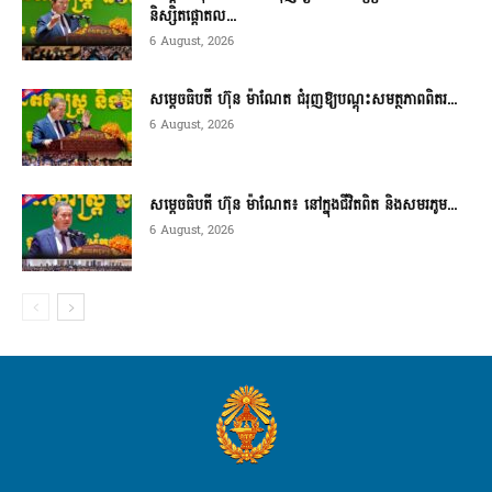
និស្សិតផ្តោតល...
6 August, 2026
សម្តេចធិបតី ហ៊ុន ម៉ាណែត ជំរុញឱ្យបណ្តុះសមត្ថភាពពិតរ...
6 August, 2026
សម្តេចធិបតី ហ៊ុន ម៉ាណែត៖ នៅក្នុងជីវិតពិត និងសមរភូម...
6 August, 2026