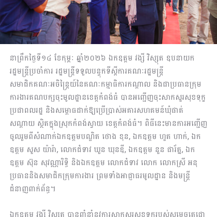
នាព្រឹកថ្ងៃទី១៤ ខែកុម្ភៈ ឆ្នាំ២០២៦ ឯកឧត្តម វង្សី វិស្សុត ឧបនាយក
រដ្ឋមន្រ្តីប្រចាំការ រដ្ឋមន្រ្តីទទួលបន្ទុកទីស្តីការគណៈរដ្ឋមន្រ្តី
សមាជិកគណៈអចិន្រ្តៃយ៍នៃគណៈកម្មាធិការកណ្តាល និងជាប្រធានក្រុម
ការងារគណបក្សចុះមូលដ្ឋានខេត្តកំពង់ធំ បានអញ្ជើញ​ចុះសាកសួរសុខទុក្ខ
ប្រជាពលរដ្ឋ និងសម្ពោធដាក់ឱ្យប្រើប្រាស់អគារសហគមន៍ឃុំផាត់
សណ្ដាយ ស្ថិតក្នុងស្រុកកំពង់ស្វាយ ខេត្តកំពង់ធំ។ ពិធីនេះមានការអញ្ជើញ
ចូលរួមពី​សំណាក់ឯកឧត្តមបណ្ឌិត ថោង ខុន, ឯកឧត្តម ហួត ហាក់, ឯក
ឧត្តម សួស យ៉ារ៉ា, លោកជំទាវ ឃួន ឃុនឌី, ឯកឧត្តម នួន ផារ័ត្ន, ​ឯក
ឧត្តម ស៊ុន សុវណ្ណារិទ្ធិ និងឯកឧត្តម លោកជំទាវ លោក លោកស្រី អនុ
ប្រធាននិងសមាជិកក្រុមការងារ ព្រមទាំងអាជ្ញាធរមូលដ្ឋាន និងមន្ត្រី​
ជំនាញ​ពាក់ព័ន្ធ។
ឯកឧត្តម វង្សី វិស្សុត បានពាំនាំនូវការសាកសួរសុខទុក្ខរបស់សម្តេចតេជោ