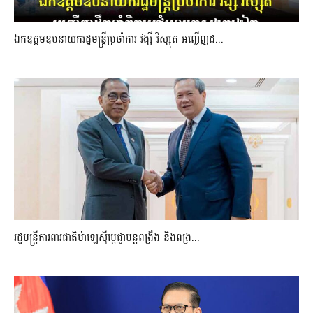
ឯកឧត្តមឧបនាយករដ្ឋមន្រ្តីប្រចាំការ វង្សី វិស្សុត អញ្ជើញដ...
រដ្ឋមន្ត្រីការពារជាតិម៉ាឡេស៊ីប្ដេជ្ញាបន្តពង្រឹង និងពង្រ...