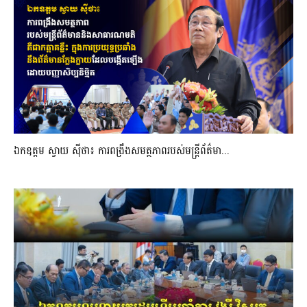
ឯកឧត្តម ស្វាយ ស៊ីថា៖ ការពង្រឹងសមត្ថភាពរបស់មន្ត្រីព័ត៌មា...