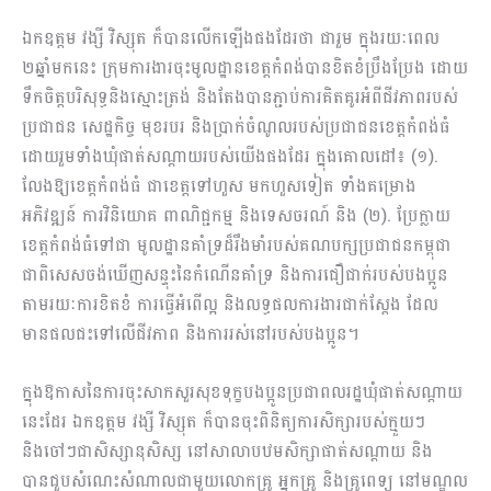
ឯកឧត្តម វង្សី វិស្សុត ក៏បានលើកឡើងផងដែរថា ជារួម ក្នុងរយៈពេល
២ឆ្នាំមកនេះ ក្រុមការងារចុះមូលដ្ឋានខេត្តកំពង់បានខិតខំប្រឹងប្រែង ដោយ
ទឹកចិត្តបរិសុទ្ធនិងស្មោះត្រង់ និងតែងបានភ្ជាប់ការគិតគូរអំពីជីវភាពរបស់
ប្រជាជន សេដ្ឋកិច្ច មុខរបរ និងប្រាក់ចំណូលរបស់ប្រជាជនខេត្តកំពង់ធំ
ដោយរួមទាំងឃុំផាត់សណ្តាយរបស់យើងផងដែរ ក្នុងគោលដៅ៖ (១).
លែងឱ្យខេត្តកំពង់ធំ ជាខេត្តទៅហួស មកហួសទៀត ទាំងគម្រោង
អភិវឌ្ឍន៍ ការវិ​និយោគ ពាណិជ្ជកម្ម និងទេសចរណ៍ និង (២). ប្រែក្លាយ
ខេត្តកំពង់ធំទៅជា មូលដ្ឋានគាំទ្រដ៏រឹងមាំរបស់គណបក្សប្រជាជនកម្ពុជា
ជាពិសេសចង់ឃើញសន្ទុះនៃកំណើនគាំទ្រ និងការជឿជាក់របស់បងប្អូន
តាមរយៈការខិតខំ ការធ្វើអំពើល្អ និងលទ្ធផលការងារជាក់ស្តែង ដែល
មានផលជះទៅលើជីវភាព និងការរស់នៅរបស់បងប្អូន។
ក្នុងឱកាសនៃការចុះសាកសួរសុខទុក្ខបងប្អូនប្រជាពលរដ្ឋឃុំផាត់សណ្តាយ
នេះដែរ ឯកឧត្តម វង្សី វិស្សុត ក៏បានចុះពិនិត្យការសិក្សារបស់ក្មួយៗ
និងចៅៗជាសិស្សានុសិស្ស នៅសាលាបឋមសិក្សាផាត់សណ្ដាយ និង
បានជួបសំណេះសំណាលជាមួយលោកគ្រូ អ្នកគ្រូ និងគ្រូពេទ្យ​ នៅមណ្ឌល