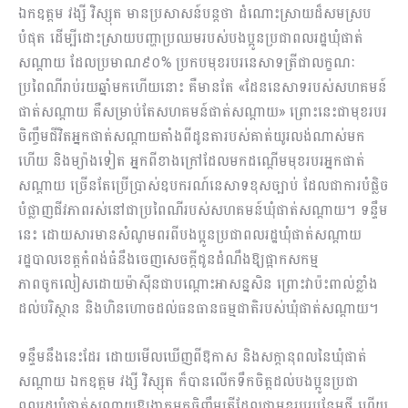
ឯកឧត្តម វង្សី វិស្សុត មានប្រសាសន៍បន្តថា ដំណោះស្រាយដ៏សមស្រប
បំផុត ដើម្បីដោះស្រាយបញ្ហាប្រឈមរបស់បងប្អូនប្រជាពលរដ្ឋឃុំផាត់
សណ្តាយ ដែលប្រមាណ៩០% ប្រកបមុខរបរនេសាទត្រីជាលក្ខណៈ
ប្រពៃណីរាប់រយឆ្នាំមកហើយនោះ គឺមានតែ «ដែននេសាទរបស់សហគមន៍
ផាត់សណ្តាយ គឺសម្រាប់តែសហគមន៍ផាត់សណ្តាយ» ព្រោះនេះជាមុខរបរ
ចិញ្ចឹមជីវិតអ្នកផាត់សណ្តាយតាំងពីដូនតារបស់គាត់យូរលង់ណាស់មក
ហើយ និងម្យ៉ាងទៀត អ្នកពីខាងក្រៅដែលមកដណ្តើមមុខរបរអ្នកផាត់
សណ្តាយ ច្រើនតែប្រើប្រាស់ឧបករណ៍នេសាទខុសច្បាប់ ដែលជាការបំផ្លិច
បំផ្លាញជីវភាពរស់នៅជាប្រពៃណីរបស់សហគមន៍ឃុំផាត់សណ្តាយ។ ទន្ទឹម
នេះ ដោយសារមានសំណូមពរពីបងប្អូនប្រជាពលរដ្ឋឃុំផាត់សណ្តាយ
រដ្ឋបាលខេត្តកំពង់ធំនឹងចេញសេចក្តីជូនដំណឹងឱ្យផ្អាកសកម្ម
ភាពចូកលៀសដោយម៉ាស៊ីនជាបណ្តោះអាសន្នសិន ព្រោះវាប៉ះពាល់ខ្លាំង
ដល់បរិស្ថាន និងហិនហោចដល់ធនធានធម្មជាតិរបស់ឃុំផាត់សណ្តាយ។
ទន្ទឹមនឹងនេះដែរ ដោយមើលឃើញពីឱកាស និងសក្តានុពលនៃឃុំផាត់
សណ្តាយ ឯកឧត្តម វង្សី វិស្សុត ក៏បានលើកទឹកចិត្តដល់បងប្អូនប្រជា
ពលរដ្ឋឃុំផាត់សណ្តាយឱ្យងាកមកចិញ្ចឹមត្រីដែលជាមុខរបរបន្ថែមថ្មី ហើយ