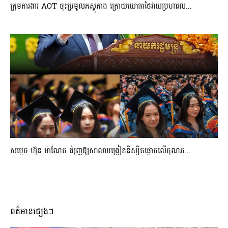
ក្រុមការងារ AOT ចុះប្រមូលភស្តុតាង ក្រោយយោធាថៃវាយប្រហារល...
សម្តេច ហ៊ុន ម៉ាណែត ជំរុញឱ្យសាលាបង្រៀននិស្សិតផ្តោតលើគុណភ...
ពត៌មានផ្សេងៗ