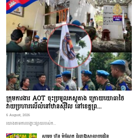
ក្រុមការងារ AOT ចុះប្រមូលភស្តុតាង ក្រោយយោធាថៃ
វាយប្រហារលើលំនៅឋានស៊ីវិល នៅខេត្តព្រ...
6 August, 2026
យោងតាមការបង្ហោះផ្សាយរបស់ក...
សម្តេច ហ៊ុន ម៉ាណែត ជំរុញឱ្យសាលាបង្រៀន