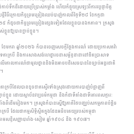
ប់ទឹកដីដោយប្រើប្រាស់កម្លាំង ហើយក៏ផ្ទុយស្រឡះពីការប្តេជ្ញាចិត្ត
វិធីក្រោយកិច្ចព្រមព្រៀងឈប់បាញ់កាលពីថ្ងៃទី២៨ ខែកក្កដា
ាំ២០២៥ ក៏ដូចជាកិច្ចព្រមព្រៀងផ្សេងទៀតដែលខ្លួនបានឯកភាព។ ក្រសួង
ខ្លួនឱ្យបានខ្ជាប់ខ្ជួន។
ី២២ ខែមករា ឆ្នាំ២០២៦ ក៏បានចេញសេចក្តីថ្លែងការណ៍ ដោយប្រកាសតវ៉ា
ទតាក្របី និងការសាងសង់ហេដ្ឋារចនាសម្ព័ន្ធនានានៅជិតប្រាសាទ
ើគោលការណ៍ជាមូលដ្ឋាននិងមិនអាចបដិសេធបាននៃច្បាប់អន្តរជាតិ
ង។
សាទតាក្របីដែលបានខូចខាតស្ទើរទាំងស្រុងដោយការបាញ់បំផ្លាញពី
់ខ្ជួន ដោយស្ថាប័នវប្បធម៌កម្ពុជា និងក៏ជាទីតាំងជាទីគោរពសក្ការៈ
ាំងពីដើមរៀងមក។ ក្រសួងក៏បានស្នើឱ្យភាគីថៃបញ្ឈប់សកម្មភាពបំផ្លិច
របី ដែលជាកម្មសិទ្ធិស្ថិតក្នុងដែនអធិបតេយ្យរបស់កម្ពុជា
ាមសន្ធិសញ្ញាបារាំង-សៀម ឆ្នាំ១៩០៤ និង ១៩០៧។