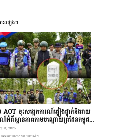
មានផ្សេងៗ
ុម AOT ចុះសង្កេតការណ៍ផ្ទៀងផ្ទាត់និងរាយ
ណ៍អំពីស្ថានភាពតាមបណ្តោយព្រំដែនកម្ពុជ...
gust, 2026
ាមការបង្ហោះផ្សាយរបស់ក...