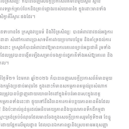
ិចិត្រសិល្បៈ ក៏បានចេញសេចក្តីប្រកាសព័ត៌មានមួយស្តីពី ស្ថាន
ម្លាក់គ្រាប់បែកនិងគ្រាប់ផ្លោងរបស់យោធាថៃ ក្នុងនោះមានទាំង
សិក្ខាគីរីស្វារៈផងដែរ។
ដៃទាហានថៃ ក្រសួងវប្បធម៌ និងវិចិត្រសិល្បៈ បានអំពាវនាវដល់អង្គការ
ន់នានា សំដៅការពារប្រាសាទពីការវាយប្រហារបន្ថែម និងគាំទ្រដល់ការ
ឹងនោះ ក្រសួងក៏បានអំពាវនាវឱ្យមានការគោរពច្បាប់អន្តរជាតិ រួមទាំង
ិ ដែលត្រូវបានបង្កើតឡើងសម្រាប់ចងភ្ជាប់រដ្ឋភាគីទាំងអស់ឱ្យគោរព និង
សាកល។
ពីថ្ងៃទី២១ ខែមករា ឆ្នាំ២០២៦ ក៏បានចេញសេចក្តីប្រកាសព័ត៌មានមួយ
កម្លាំងប្រដាប់អាវុធថៃ ក្នុងនោះក៏មានសកម្មភាពតម្កល់រូបសំណាក
ដែលត្រូវបានបំផ្លាញដោយយោធាថៃនៅក្នុងតំបន់អានសេះក្នុងខេត្ត
សកម្មភាពទាំងនេះថា ផ្ទុយទៅនឹងវិធានការកាត់បន្ថយភាពតានតឹងដែល
២៥ និងប៉ះពាល់ធ្ងន់ធ្ងរដល់អធិបតេយ្យភាពនិងបូរណភាពទឹកដីកម្ពុជា
ត្រង់គ្រប់ចំណុចដែលមានចែងក្នុងសេចក្តីប្រកាសរួមថ្ងៃទី២៧ ខែធ្នូ
វិធីដោយផ្អែកលើមូលដ្ឋាន ដែលបានឯកភាពគ្នានិងស្របតាមអនុសញ្ញា