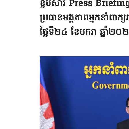
ខ្លឹមសារ Press Briefin
ប្រធានអង្គភាពអ្នកនាំពាក្យ
ថ្ងៃទី២៤ ខែមករា ឆ្នាំ២០