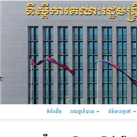
ទំព័រដើម
រាជរដ្ឋាភិបាល
ព័ត៌មានទូទៅ