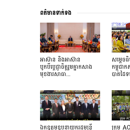
ពត៌មានទាក់ទង
អាស៊ាន និងអាស៊ាន
សម្ដេចធ
បូកបីប្តេជ្ញាចិត្តរួមគ្នាកសាង
កម្ពុជា
មុខងារសាធា...
បាតដៃទទ
ឯកឧត្តមឧបនាយករដ្ឋមន្ត្រី
ក្រុម A