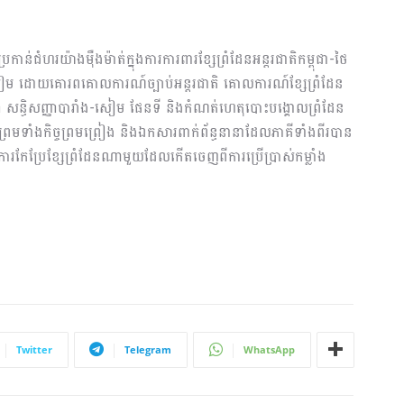
ប្រកាន់ជំហរយ៉ាងម៉ឺងម៉ាត់ក្នុងការការពារខ្សែព្រំដែនអន្តរជាតិកម្ពុជា-ថៃ
ៀម ដោយគោរពគោលការណ៍ច្បាប់អន្តរជាតិ គោលការណ៍ខ្សែព្រំដែន
 សន្ធិសញ្ញាបារាំង-សៀម ផែនទី និងកំណត់ហេតុបោះបង្គោលព្រំដែន
រមទាំងកិច្ចព្រមព្រៀង និងឯកសារពាក់ព័ន្ធនានាដែលភាគីទាំងពីរបាន
ារកែប្រែខ្សែព្រំដែនណាមួយដែលកើតចេញពីការប្រើប្រាស់កម្លាំង
Twitter
Telegram
WhatsApp