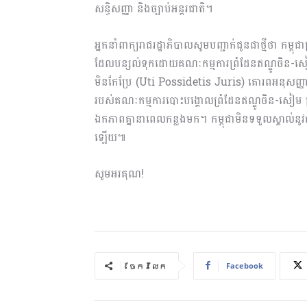
សន្ធិសញ្ញា និងច្បាប់អន្តរជាតិ។
អ្នកនាំពាក្យរាជរដ្ឋាភិបាលសូមបញ្ជាក់ជូនជាថ្មីថា កម្ពុជា
ដែលបន្សល់ទុកដោយគណៈកម្មការព្រំដែនឥណ្ឌូចិន-ស
មិនកែប្រែ (Uti Possidetis Juris) គោរពអនុសញ្ញា
របស់គណៈកម្មការបោះបង្គោលព្រំដែនឥណ្ឌូចិន-សៀម ព្
ឯកភាពគ្នានាពេលកន្លងមក។ កម្ពុជាមិនទទួលស្គាល់នូវក
ឡើយ៕
សូមអរគុណ!
Facebook
ចែករំលែក