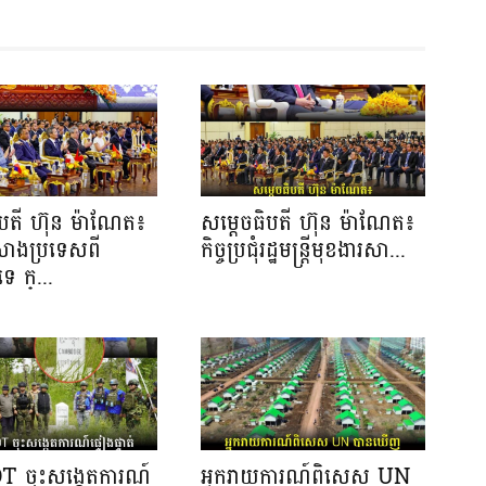
ិបតី ហ៊ុន ម៉ាណែត៖
សម្ដេចធិបតី ហ៊ុន ម៉ាណែត៖
កសាងប្រទេសពី
កិច្ចប្រជុំរដ្ឋមន្ត្រីមុខងារសា...
េ ក្...
OT ចុះសង្កេតការណ៍
អ្នករាយការណ៍ពិសេស UN