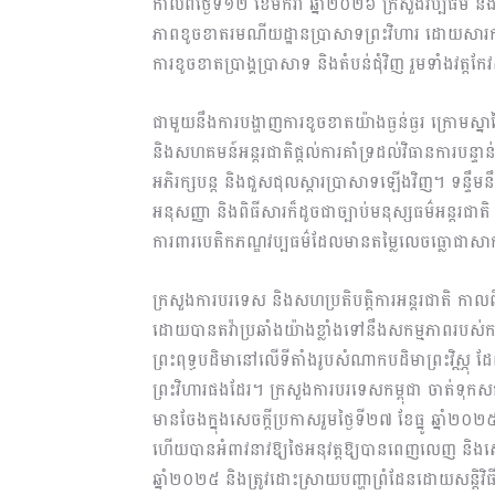
កាលពីថ្ងៃទី១២ ខែមករា ឆ្នាំ២០២៦ ក្រសួងវប្បធម៌ និងវ
ភាពខូចខាតរមណីយដ្ឋានប្រាសាទព្រះវិហារ ដោយសារការទ
ការខូចខាតប្រាង្គប្រាសាទ និងតំបន់ជុំវិញ រួមទាំងវត្តកែវ
ជាមួយនឹងការបង្ហាញការខូចខាតយ៉ាងធ្ងន់ធ្ងរ ក្រោមស្នា
និងសហគមន៍អន្តរជាតិផ្តល់ការគាំទ្រដល់វិធានការបន្ទា
អភិរក្សបន្ត និងជួសជុលស្តារប្រាសាទឡើងវិញ។ ទន្ទឹមន
អនុសញ្ញា និងពិធីសារក៏ដូចជាច្បាប់មនុស្សធម៌អន្តរជាត
ការពារបេតិកភណ្ឌវប្បធម៌ដែលមានតម្លៃលេចធ្លោជា
ក្រសួងការបរទេស និងសហប្រតិបត្តិការអន្តរជាតិ កាល
ដោយបានតវ៉ាប្រឆាំងយ៉ាងខ្លាំងទៅនឹងសកម្មភាពរបស់កង
ព្រះពុទ្ធបដិមានៅលើទីតាំងរូបសំណាកបដិមាព្រះវិស្ណុ 
ព្រះវិហារផងដែរ។ ក្រសួងការបរទេសកម្ពុជា ចាត់ទុក
មានចែងក្នុងសេចក្តីប្រកាសរួមថ្ងៃទី២៧ ខែធ្នូ ឆ្នាំ២០
ហើយបានអំពាវនាវឱ្យថៃអនុវត្តឱ្យបានពេញលេញ និងស្មោះ
ឆ្នាំ២០២៥ និងត្រូវដោះស្រាយបញ្ហាព្រំដែនដោយសន្តិ