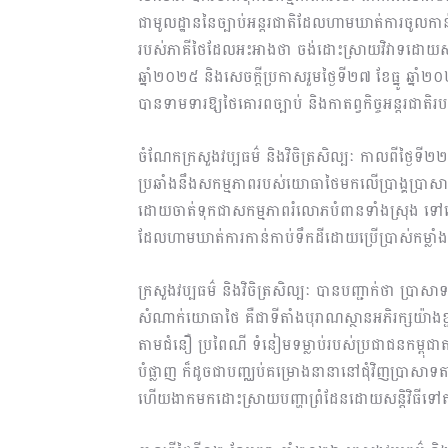
ជាមូលដ្ឋាននៃច្បាប់អន្តរជាតិដែលហាមឃាត់ការចូលកាន់កា
របស់ភាគីថៃដែលអះអាងថា ចង់ដោះស្រាយវិវាទដោយសន្តិ
ឆ្នាំ២០២៥ និងសេចក្តីប្រកាសរួមថ្ងៃទី២៧ ខែធ្នូ ឆ្ន
បានទាមទារឱ្យថៃគោរពច្បាប់ និងកាតព្វកិច្ចអន្តរជាតិរបស់
ចំណែកក្រសួងវប្បធម៌ និងវិចិត្រសិល្បៈ កាលពីថ្ងៃទ
ប្រឆាំងនឹងសកម្មភាពរបស់យោធាថៃមកលើប្រាង្គប្រាសា
ដោយចាត់ទុកជាសកម្មភាពរំលោភបំពានទាំងស្រុង ទៅល
ដែលហាមឃាត់ការកាន់កាប់ទឹកដីដោយប្រើប្រាស់កម្លាំ
ក្រសួងវប្បធម៌ និងវិចិត្រសិល្បៈ បានបញ្ជាក់ថា ប្រា
សំណាក់យោធាថៃ គឺជាទីតាំងបុរាណស្ថានអភិរក្សយ៉ាងខ្ជាប
តាមជំនឿ ប្រពៃណី ទំនៀមទម្លាប់របស់ប្រជាជនកម្ពុជាត
បំផ្លាញ ក៏ដូចជាបញ្ឈប់គម្រោងនានានៅជុំវិញប្រាសាទតាក្
ហើយងាកមកដោះស្រាយបញ្ហាព្រំដែនដោយសន្តិវិធីទៅត