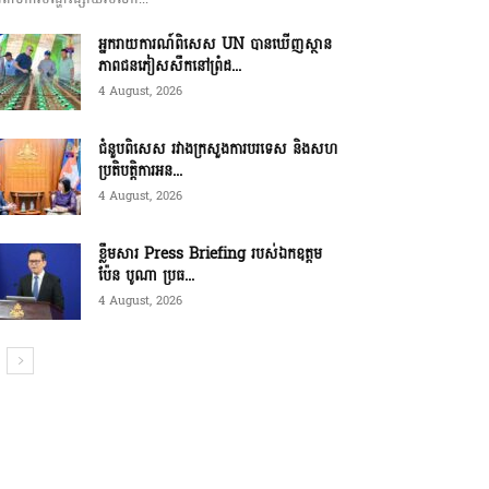
អ្នករាយការណ៍ពិសេស UN បានឃើញស្ថាន
ភាពជនភៀសសឹកនៅព្រំដ...
4 August, 2026
ជំនួបពិសេស រវាងក្រសួងការបរទេស និងសហ
ប្រតិបត្តិការអន...
4 August, 2026
ខ្លឹមសារ Press Briefing របស់ឯកឧត្តម
ប៉ែន បូណា ប្រធ...
4 August, 2026