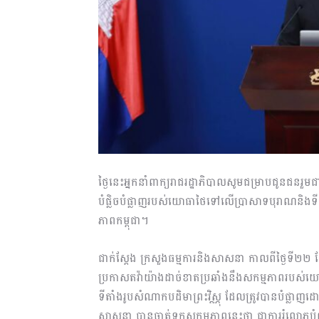
ថ្ងៃនេះអ្នកនាំពាក្យរាជរដ្ឋាភិបាលសូមជម្រាបជូនជនរួ
បំផ្លិចបំផ្លាញរបស់យោធាថៃទៅលើប្រាសាទបុរាណនិងទ
ភាពកម្ពុជា។
ជាក់ស្តែង ក្រសួងធម្មការនិងសាសនា កាលពីថ្ងៃទី២
ប្រកាសតវ៉ាយ៉ាងដាច់ខាតប្រឆាំងនឹងសកម្មភាពរបស
ទីតាំងរូបសំណាកបដិមាព្រះវិស្ណុ ដែលត្រូវបានបំផ្លាញ
សាសនា បានចាត់ទុកសកម្មភាពនេះថា ជាការរំលោភប