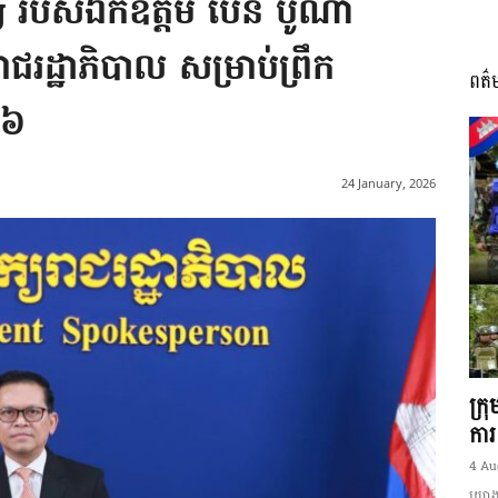
g របស់ឯកឧត្តម ប៉ែន បូណា
រាជរដ្ឋាភិបាល សម្រាប់ព្រឹក
ពត៌
I
២៦
24 January, 2026
អង្គ
ភាព​
ក្រ
ការ
4 Au
យោងត