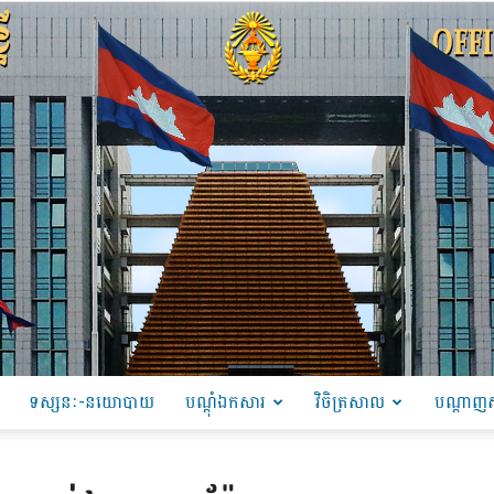
ទស្សនៈ-នយោបាយ
បណ្ដុំឯកសារ
វិចិត្រសាល
បណ្តាញស
PRU