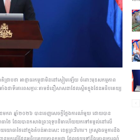
ព័ត៌មាន​
និង
មជាតិជ្រាបថា អាជ្ញាធរកម្ពុជាមិននៅស្ងៀមឡើយ ចំពោះមុខសកម្មភាព
ីតាំងជាទីគោរពសក្ការៈតាមជំនឿសាសនាដែលស្ថិតក្នុងដែនអធិបតេយ្យ
ប្រតិកម្ម
២ ខែមករា ឆ្នាំ២០២៦ បានចេញសេចក្តីថ្លែងការណ៍មួយ ដោយបាន
់យោធាថៃ ដែលបានកសាងព្រះពុទ្ធបដិមាហើយយកទៅតម្កល់នៅលើ
ដោយយោធាថៃនៅក្នុងតំបន់អានសេះ ខេត្តព្រះវិហារ។ ក្រសួងធម្មការនិង
រហ័ស
ំពានមកលើដែនអធិបតេយ្យភាពកម្ពុជា ដែលផ្ទុយទៅនឹងគោលការណ៍