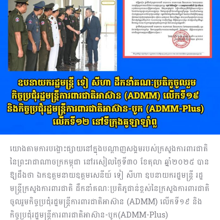
យោងតាមការបង្ហោះផ្សាយនៅក្នុងបណ្តាញសង្គមរបស់ក្រសួងការពារជាតិ
នៃព្រះរាជាណាចក្រកម្ពុជា នៅរសៀលថ្ងៃទី៣០ ខែតុលា ឆ្នាំ២០២៥ បាន
ឱ្យដឹងថា ឯកឧត្តមនាយឧត្តមសេនីយ៍ ទៀ សីហា ឧបនាយករដ្ឋមន្ត្រី រដ្ឋ
មន្ត្រីក្រសួងការពារជាតិ ដឹកនាំគណៈប្រតិភូជាន់ខ្ពស់នៃក្រសួងការពារជាតិ
ចូលរួមកិច្ចប្រជុំរដ្ឋមន្ត្រីការពារជាតិអាស៊ាន (ADMM) លើកទី១៩ និង
កិច្ចប្រជុំរដ្ឋមន្ត្រីការពារជាតិអាស៊ាន-បូក(ADMM-Plus)