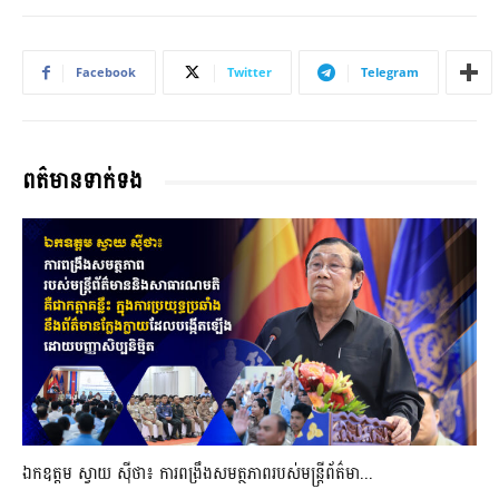
Facebook
Twitter
Telegram
ពត៌មានទាក់ទង
ឯកឧត្តម ស្វាយ ស៊ីថា៖ ការពង្រឹងសមត្ថភាពរបស់មន្ត្រីព័ត៌មា...