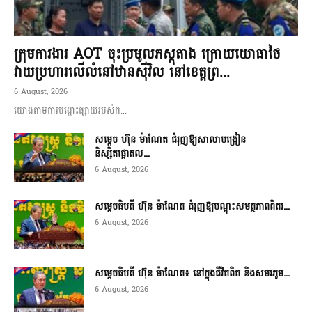
ក្រុមការងារ AOT ចុះប្រមូលភស្តុតាង ក្រោយយោធាថៃ
វាយប្រហារលើលំនៅឋានស៊ីវិល នៅខេត្តព្រ...
6 August, 2026
យោងតាមការបង្ហោះផ្សាយរបស់ក...
សម្តេច ហ៊ុន ម៉ាណែត ជំរុញឱ្យសាលាបង្រៀន
និស្សិតផ្តោតល...
6 August, 2026
សម្តេចធិបតី ហ៊ុន ម៉ាណែត ជំរុញឱ្យបណ្តុះសមត្ថភាពពិតរ...
6 August, 2026
សម្តេចធិបតី ហ៊ុន ម៉ាណែត៖ នៅក្នុងជីវិតពិត និងសមរភូម...
6 August, 2026