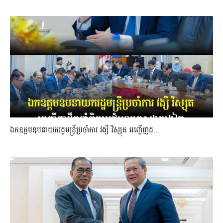
ឯកឧត្តមឧបនាយករដ្ឋមន្រ្តីប្រចាំការ វង្សី វិស្សុត អញ្ជើញដ...