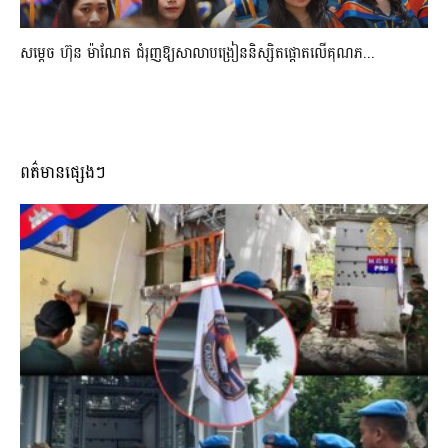
សម្តេច ហ៊ុន ម៉ាណែត ជំរុញឱ្យសាលាបង្រៀននិស្សិតផ្តោតលើគុណភ...
ពត៌មានផ្សេងៗ