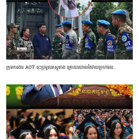
ក្រុមការងារ AOT ចុះប្រមូលភស្តុតាង ក្រោយយោធាថៃវាយប្រហារល...