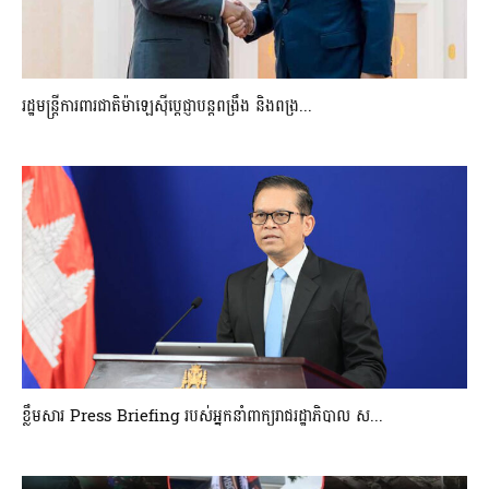
រដ្ឋមន្ត្រីការពារជាតិម៉ាឡេស៊ីប្ដេជ្ញាបន្តពង្រឹង និងពង្រ...
ខ្លឹមសារ Press Briefing របស់អ្នកនាំពាក្យរាជរដ្ឋាភិបាល ស...