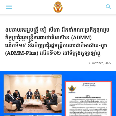
ឧបនាយករដ្ឋមន្រ្តី ទៀ សីហា ដឹកនាំគណៈប្រតិភូចូលរួម
កិច្ចប្រជុំរដ្ឋមន្ត្រីការពារជាតិអាស៊ាន (ADMM)
លើកទី១៩ និងកិច្ចប្រជុំរដ្ឋមន្ត្រីការពារជាតិអាស៊ាន-បូក
(ADMM-Plus) លើកទី១២ នៅទីក្រុងគូឡាឡាំពួ
30 October, 2025