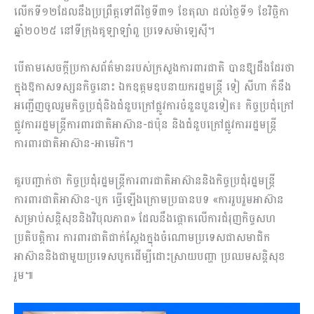
លើកទី១២ដែលនឹងប្រព្រឹត្តទៅពីថ្ងៃទី៣១ ខែតុលា ដល់ថ្ងៃទី១ ខែវិច្ឆិកា
ឆ្នាំ២០២៥ នៅទីក្រុងគូឡាឡាំពួ ប្រទេសម៉ាឡេស៊ី។
បើតាមសេចក្តីប្រកាសព័ត៌មានរបស់ក្រសួងការពារជាតិ បានឱ្យដឹងដែរថា
ក្នុងឱកាសទស្សនកិច្ចនោះ ឯកឧត្តមឧបនាយករដ្ឋមន្រ្តី ទៀ សីហា ក៏នឹង
អញ្ជើញចូលរួមកិច្ចប្រជុំនិងជំនួបក្រៅផ្លូវការចំនួនបួនទៀត៖ កិច្ចប្រជុំក្រៅ
ផ្លូវការរដ្ឋមន្រ្តីការពារជាតិអាស៊ាន-ជប៉ុន និងជំនួបក្រៅផ្លូវការរដ្ឋមន្រ្តី
ការពារជាតិអាស៊ាន-អាមេរិក។
គួរបញ្ជាក់ថា កិច្ចប្រជុំរដ្ឋមន្រ្តីការពារជាតិអាស៊ាននិងកិច្ចប្រជុំរដ្ឋមន្រ្តី
ការពារជាតិអាស៊ាន-បូក ធ្វើឡើងក្រោមប្រធានបទ «ការរួបរួមអាស៊ាន
សម្រាប់សន្តិសុខនិងវិបុលភាព» ដែលនឹងផ្តោតលើការជំរុញកិច្ចសហ
ប្រតិបត្តិការ ការពារជាតិជាក់ស្តែងក្នុងចំណោមប្រទេសជាសមាជិក
អាស៊ាននិងជាមួយប្រទេសបូកដើម្បីដោះស្រាយបញ្ហា ប្រឈមសន្តិសុខ
រួម៕