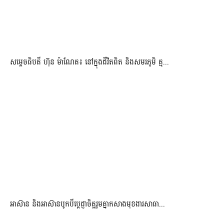
សម្តេចធិបតី ហ៊ុន ម៉ាណែត៖ នៅក្នុងជីវិតពិត និងសមរភូមិ គ្ម...
អាស៊ាន និងអាស៊ានបូកបីប្តេជ្ញាចិត្តរួមគ្នាកសាងមុខងារសាធា...