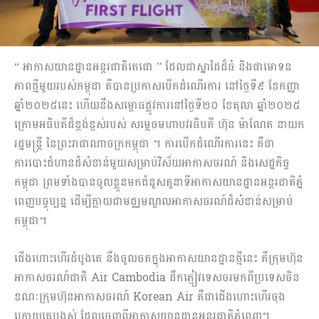
“ អាកាសយានដ្ឋានអន្តរជាតិតេជោ ” ដែលជាស្នាដៃដ៏ធំ និងជាមោទន
ភាពថ្មីមួយរបស់កម្ពុជា គឺបានប្រកាសបើកដំណើរការ នៅថ្ងៃទី៩ ខែកញ្ញា
ឆ្នាំ២០២៥នេះ ហើយនឹងសម្ពោធផ្លូវការនៅថ្ងៃទី២០ ខែតុលា ឆ្នាំ២០២៥
ក្រោមអធិបតីដ៏ខ្ពង់ខ្ពស់របស់ សម្តេចមហាបវរធិបតី ហ៊ុន ម៉ាណែត នាយក
រដ្ឋមន្ត្រី នៃព្រះរាជាណាចក្រកម្ពុជា ។ ការបើកដំណើរការនេះ គឺជា
ការបោះជំហានដ៏សំខាន់មួយសម្រាប់វិស័យអាកាសចរណ៍ និងសេដ្ឋកិច្ច
កម្ពុជា ព្រមទាំងបានចូលខ្លួនមកជំនួសតួនាទីអាកាសយានដ្ឋានអន្តរជាតិភ្នំ
ពេញបច្ចុប្បន្ន ដើម្បីក្លាយជាមជ្ឈមណ្ឌលអាកាសចរណ៍ដ៏សំខាន់សម្រាប់
កម្ពុជា។
ជើងហោះហើរដំបូងគេ នឹងចូលចតក្នុងអាកាសយានដ្ឋានថ្មីនេះ គឺក្រុមហ៊ុន
អាកាសចរណ៍ជាតិ Air Cambodia ដឹកភ្ញៀវទេសចរមកពីប្រទេសចិន
ខណៈក្រុមហ៊ុនអាកាសចរណ៍ Korean Air គឺជាជើងហោះហើរចុង
ក្រោយគេបង្អស់ ដែលចេញពីអាកាសយានដ្ឋានអន្តរជាតិភ្នំពេញ។