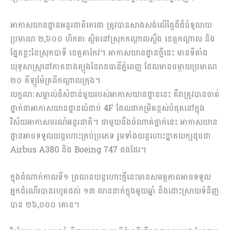
អាកាសយានដ្ឋានអន្តរជាតិតេជោ ត្រូវបានសាងសង់លើផ្ទៃដីដ៏ធំទូលាយ
ប្រមាណ ២,៦០០ ហិកតា ស្ថិតនៅស្រុកកណ្ដាលស្ទឹង ខេត្តកណ្ដាល និង
ផ្នែកខ្លះនៃស្រុកបាទី ខេត្តតាកែវ។ អាកាសយានដ្ឋានថ្មីនេះ មានទីតាំង
យុទ្ធសាស្ត្រនៅភាគខាងត្បូងនៃរាជធានីភ្នំពេញ ដែលមានចម្ងាយប្រមាណ
២០ គីឡូម៉ែត្រពីកណ្ដាលក្រុង។
លក្ខណៈសម្គាល់ដ៏សំខាន់មួយរបស់អាកាសយានដ្ឋាននេះ គឺវាត្រូវបានចាត់
ថ្នាក់ជាអាកាសយានដ្ឋានលំដាប់ 4F ដែលជាកម្រិតខ្ពស់បំផុតនៅក្នុង
វិស័យអាកាសចរណ៍អន្តរជាតិ។ ជាមួយនឹងចំណាត់ថ្នាក់នេះ អាកាសយាន
ដ្ឋានអាចទទួលយន្តហោះគ្រប់ប្រភេទ រួមទាំងយន្តហោះខ្នាតយក្សដូចជា
Airbus A380 និង Boeing 747 ផងដែរ។
ក្នុងដំណាក់កាលទី១ ព្រលានយន្តហោះថ្មីនេះមានសមត្ថភាពអាចទទួល
អ្នកដំណើរបានរហូតដល់ ១៣ លាននាក់ក្នុងមួយឆ្នាំ និងដោះស្រាយទំនិញ
បាន ២៦,០០០ តោន។