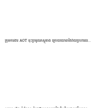
ក្រុមការងារ AOT ចុះប្រមូលភស្តុតាង ក្រោយយោធាថៃវាយប្រហារល...