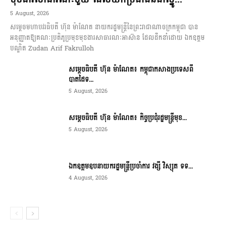
5 August, 2026
សម្តេចមហាបវរធិបតី ហ៊ុន ម៉ាណែត នាយករដ្ឋមន្ត្រីនៃព្រះរាជាណាចក្រកម្ពុជា បាន
អនុញ្ញាតឱ្យគណៈប្រតិភូប្រមុខមុខងារសាធារណៈអាស៊ាន ដែលដឹកនាំដោយ ឯកឧត្តម
បណ្ឌិត Zudan Arif Fakrulloh
សម្ដេចធិបតី ហ៊ុន ម៉ាណែត៖ កម្ពុជាកសាងប្រទេសពី
បាតដៃទ...
5 August, 2026
សម្ដេចធិបតី ហ៊ុន ម៉ាណែត៖ កិច្ចប្រជុំរដ្ឋមន្ត្រីមុខ...
5 August, 2026
ឯកឧត្តមឧបនាយករដ្ឋមន្ត្រីប្រចាំការ វង្សី វិស្សុត ទទ...
4 August, 2026