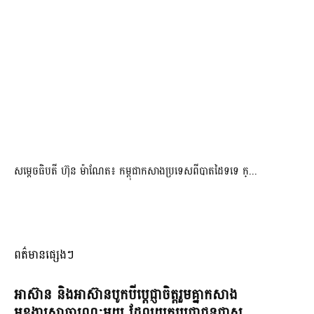
សម្ដេចធិបតី ហ៊ុន ម៉ាណែត៖ កម្ពុជាកសាងប្រទេសពីបាតដៃទទេ ក្...
ពត៌មានផ្សេងៗ
អាស៊ាន និងអាស៊ានបូកបីប្តេជ្ញាចិត្តរួមគ្នាកសាង
មុខងារសាធារណៈមួយ ដែលយកប្រជាជនជាស្នូ...