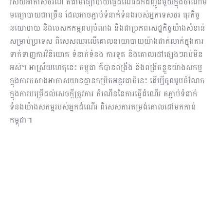
វិស័យអាកាសចរណ៍ គឺជាមធ្យោបាយធ្វើដំណើរដឹកជញ្ជូនមួយក្នុងចំណោម
មធ្យោបាយជាច្រើន ដែលអាចភ្ជាប់ទំនាក់ទំនងរបស់អ្នកទេសចរ ធុរកិច្ច
នយោបាយ និងបេសកកម្មពហុបំណង និងជាប្រភពសេដ្ឋកិច្ចយ៉ាងសំខាន់
សម្រាប់ប្រទេស ពិសេសឈរលើគោលនយោបាយយ៉ាងជាក់លាក់ក្នុងការ
ទាក់ទាញការវិនិយោគ ទំនាក់ទំនង ការទូត និងគោលដៅផ្សេងៗរាប់មិន
អស់។ អាស្រ័យហេតុនេះ កម្ពុជា ក៏បានពង្រឹង និងពង្រីកខ្លួនយ៉ាងសកម្ម
ក្នុងការកសាងអាកាសយានដ្ឋានកម្រិតអន្តរជាតិនេះ ដើម្បីចូលរួមចំណែក
ក្នុងការបម្រើដល់សេចក្តីត្រូវការ កំណើននៃការធ្វើដំណើរ តភ្ជាប់ទំនាក់
ទំនងយ៉ាងសកម្មរបស់អ្នកដំណើរ ពិសេសការតម្រង់គោលដៅមកកាន់
កម្ពុជា៕