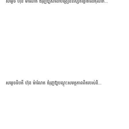
សម្តេច ហ៊ុន ម៉ាណែត ជំរុញឱ្យសាលាបង្រៀននិស្សិតផ្តោតលើគុណភ...
សម្តេចធិបតី ហ៊ុន ម៉ាណែត ជំរុញឱ្យបណ្តុះសមត្ថភាពពិតរបស់និ...