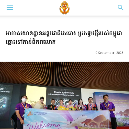
អាកាសយានដ្ឋានអន្តរជាតិតេជោ៖ ច្រកទ្វារថ្មីរបស់កម្ពុជា
ឆ្ពោះទៅកាន់ពិភពលោក
9 September, 2025