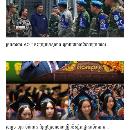
ក្រុមការងារ AOT ចុះប្រមូលភស្តុតាង ក្រោយយោធាថៃវាយប្រហារល...
សម្តេច ហ៊ុន ម៉ាណែត ជំរុញឱ្យសាលាបង្រៀននិស្សិតផ្តោតលើគុណភ...