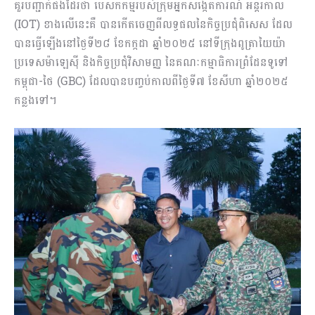
គួរបញ្ជាក់ផងដែរថា បេសកកម្មរបស់ក្រុមអ្នកសង្កេតការណ៍ អន្តរកាល
(IOT) ខាងលើនេះគឺ បានកើតចេញពីលទ្ធផលនៃកិច្ចប្រជុំពិសេស ដែល
បានធ្វើឡើងនៅថ្ងៃទី២៨ ខែកក្កដា ឆ្នាំ២០២៥ នៅទីក្រុងពូត្រាយៃយ៉ា
ប្រទេសម៉ាឡេស៊ី និងកិច្ចប្រជុំវិសាមញ្ញ នៃគណៈកម្មាធិការព្រំដែនទូទៅ
កម្ពុជា-ថៃ (GBC) ដែលបានបញ្ចប់កាលពីថ្ងៃទី៧ ខែសីហា ឆ្នាំ២០២៥
កន្លងទៅ។