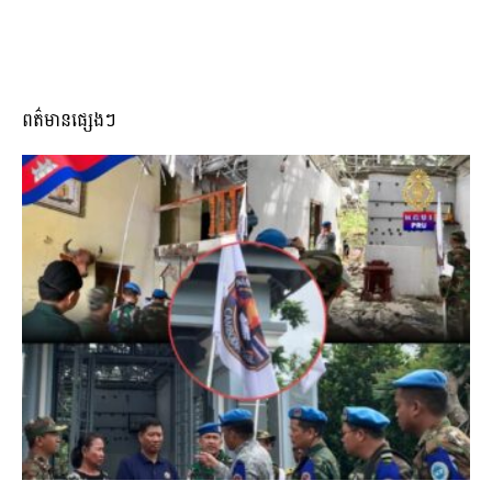
ពត៌មានផ្សេងៗ