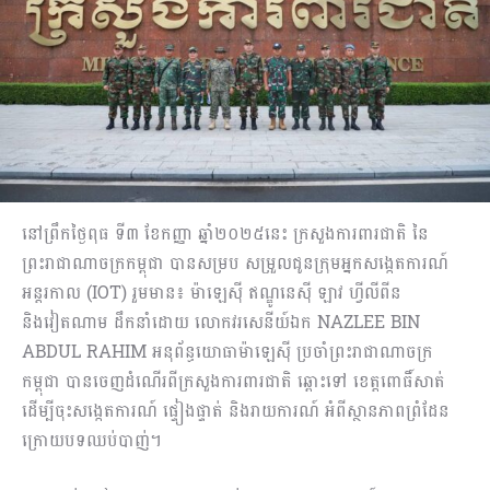
នៅព្រឹកថ្ងៃពុធ ទី៣ ខែកញ្ញា ឆ្នាំ២០២៥នេះ ក្រសួងការពារជាតិ នៃ
ព្រះរាជាណាចក្រកម្ពុជា បានសម្រប សម្រួលជូនក្រុមអ្នកសង្កេតការណ៍
អន្តរកាល (IOT) រួមមាន៖ ម៉ាឡេស៊ី ឥណ្ឌូនេស៊ី ឡាវ ហ្វីលីពីន
និងវៀតណាម ដឹកនាំដោយ លោកវរសេនីយ៍ឯក NAZLEE BIN
ABDUL RAHIM អនុព័ន្ធយោធាម៉ាឡេស៊ី ប្រចាំព្រះរាជាណាចក្រ
កម្ពុជា បានចេញដំណើរពីក្រសួងការពារជាតិ ឆ្ពោះទៅ ខេត្តពោធិ៍សាត់
ដើម្បីចុះសង្កេតការណ៍ ផ្ទៀងផ្ទាត់ និងរាយការណ៍ អំពីស្ថានភាពព្រំដែន
ក្រោយបទឈប់បាញ់។