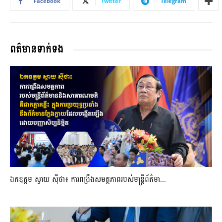
Facebook
Twitter
Telegram
ពត៌មានទាក់ទង
ឯកឧត្តម ស្វាយ ស៊ីថា៖ ការពង្រឹងសមត្ថភាពរបស់មន្ត្រីព័ត៌មា...