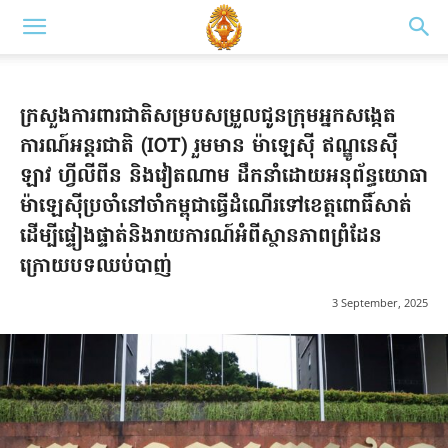
ក្រសួងការពារជាតិសម្របសម្រួលជូនក្រុមអ្នកសង្កេត
ការណ៍អន្តរជាតិ (IOT) រួមមាន ម៉ាឡេស៊ី ឥណ្ឌូនេស៊ី
ឡាវ ហ្វីលីពីន និងវៀតណាម ដឹកនាំដោយអនុព័ន្ធយោធា
ម៉ាឡេស៊ីប្រចាំនៅចាំកម្ពុជាធ្វើដំណើរទៅខេត្តពោធិ៍សាត់
ដើម្បីផ្ទៀងផ្ទាត់និងរាយការណ៍អំពីស្ថានភាពព្រំដែន
ក្រោយបទឈប់បាញ់
3 September, 2025