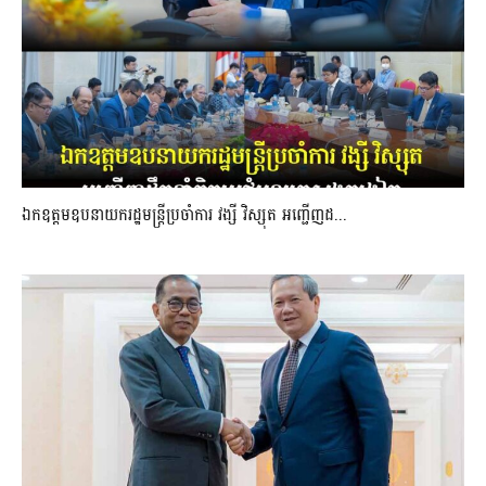
ឯកឧត្តមឧបនាយករដ្ឋមន្រ្តីប្រចាំការ វង្សី វិស្សុត អញ្ជើញដ...