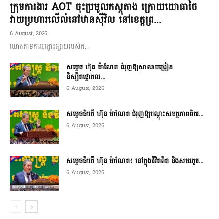
ក្រុមការងារ AOT ចុះប្រមូលភស្តុតាង ក្រោយយោធាថៃ
វាយប្រហារលើលំនៅឋានស៊ីវិល នៅខេត្តព្រ...
6 August, 2026
យោងតាមការបង្ហោះផ្សាយរបស់ក...
សម្តេច ហ៊ុន ម៉ាណែត ជំរុញឱ្យសាលាបង្រៀន
និស្សិតផ្តោតល...
6 August, 2026
សម្តេចធិបតី ហ៊ុន ម៉ាណែត ជំរុញឱ្យបណ្តុះសមត្ថភាពពិតរ...
6 August, 2026
សម្តេចធិបតី ហ៊ុន ម៉ាណែត៖ នៅក្នុងជីវិតពិត និងសមរភូម...
6 August, 2026