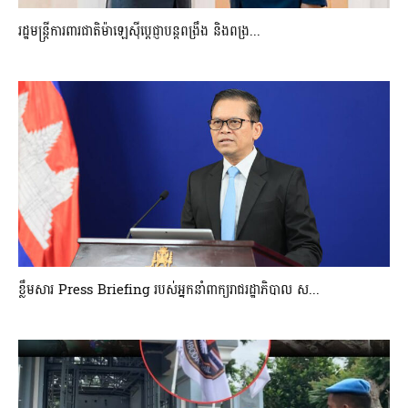
រដ្ឋមន្ត្រីការពារជាតិម៉ាឡេស៊ីប្ដេជ្ញាបន្តពង្រឹង និងពង្រ...
ខ្លឹមសារ Press Briefing របស់អ្នកនាំពាក្យរាជរដ្ឋាភិបាល ស...