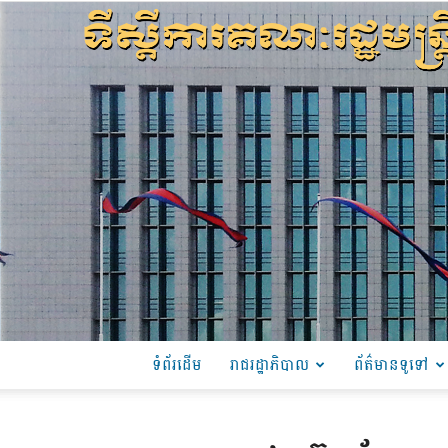
ទំព័រដើម
រាជរដ្ឋាភិបាល
ព័ត៌មានទូទៅ