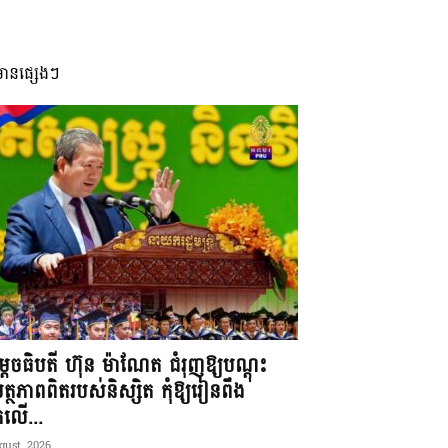
មានផ្សេងៗ
តេចធិបតី ហ៊ុន ម៉ាណែត ជំរុញឱ្យបណ្តុះ
្ថភាពពិតរបស់និស្សិត កុំឱ្យរៀនពឹង
ែកលើ...
gust, 2026