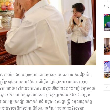
សម្តេ
ព័ត៌មាន​
និង
ប្រតិកម្ម
ឆ្នាំ ហើយ នៃការចូលមរណភាព របស់សម្ដេចចៅហ្វាវាំងវរវៀងជ័យ
ឋមន្ត្រីក្រសួងព្រះបរមរាជវាំង។ ដើម្បីសម្តែងនូវការគោរពចំពោះគុណូ
បានធ្វើមរណកាល ទៅកាន់បរលោកខាងមុខហើយនោះ អ្នកឧកញ៉ាធម្មាមង្គល
កឧត្តម គង់ តារា អនុរដ្ឋលេខាធិការ ក្រសួងព្រះបរមរាជវាំង ឯកឧត្តម
ងលោកអ្នកឧកញ៉ា មហាភក្តី គង់ បញ្ញា ទេសរដ្ឋមន្ត្រី ទទួលបន្ទុកកិច្ច
រហ័ស
រ បានមូលមតិគ្នាប្រារព្ធ ពិធីបុណ្យទក្ខិណានុប្បទានឧទ្ទិសមហា