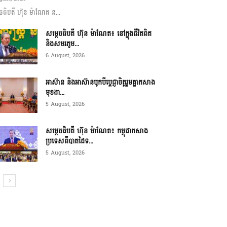
ចធិបតី ហ៊ុន ម៉ាណែត ន...
សម្តេចធិបតី ហ៊ុន ម៉ាណែត៖ នៅក្នុងជីវិតពិត
និងសមរភូម...
6 August, 2026
អាស៊ាន និងអាស៊ានបូកបីប្តេជ្ញាចិត្តរួមគ្នាកសាង
មុខងា...
5 August, 2026
សម្ដេចធិបតី ហ៊ុន ម៉ាណែត៖ កម្ពុជាកសាង
ប្រទេសពីបាតដៃទ...
5 August, 2026