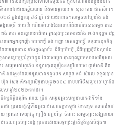
ាកូនទី៣ ដែលជាកូនប្រុសទោលតែមួយគត់ ក្នុងចំណោមបងប្អូន៥នាក់
ីបម្រើការនៅរាជាយស្ម័យយាន និងមានម្ដាយនាម សួស កាន ជាកសិករ។
០២៤ ក្នុងជន្មាយុ ៩៤ ឆ្នាំ ដោយជរាពាធ។សម្ដេចចៅហ្វាវាំង គង់
ាមង្គលមុនី ថាយ វ៉ា ហើយចំណងដៃអាពាហ៍ពិពាហ៍របស់សម្ដេច បាន
ម គង់ តារា អនុរដ្ឋលេខាធិការ ក្រសួងព្រះបរមរាជវាំង ២.ឯកឧត្តម វេជ្ជ
លោកអ្នកឧកញ៉ា មហាភក្តី គង់ បញ្ញា ទេសរដ្ឋមន្ត្រី ទទួលបន្ទុកកិច្ច
ួលបាន ទាំងក្នុងស្ថាប័ន នីតិប្រតិបត្តិ ,នីតិប្បញ្ញត្តិនិងស្ថាប័ន
ទ្ធសាសនូបត្ថម្ភដ៏ខ្ជាប់ខ្ជួន ដែលសម្ដេច បានចូលរួមកសាងសមិទ្ធផល
នេះ សម្ដេចចៅហ្វាវាំង ទទួលបានគ្រឿងឥស្សរិយយស ថ្នាក់ជាតិ និង
ក់ជាតិ រាប់ភ្លេចដែលទទួលបានកន្លងមក សម្ដេច គង់​ សំអុល ទទួលបាន
 ហ៊ុន សែន គឺការប្រសិទ្ធនាមផ្លូវ២០០៤ ជាមហាវិថីសម្ដេចចៅហ្វាវាំង
 ខែមេសាឆ្នាំ២០២២ផងដែរ។
ោធិវង្សកិត្តិបណ្ដិត ណយ ច្រឹក សម្តេចព្រះសង្ឃនាយករងទី១នៃ
ជោ ប្រមុខរដ្ឋស្តីទីនៃព្រះរាជាណាចក្រកម្ពុជា ឯកឧត្តម លោកជំទាវ
វាយ ប្រគេន ទេយ្យវត្ថុ គ្រឿង អត្ថបរិក្ខា ចំពោះ សម្តេចព្រះសង្ឃនាយក
គណៈគ្រប់ព្រះអង្គ​ ប្រកបដោយសទ្ធាជ្រះថ្លាដ៍ខ្ពង់ខ្ពស់បំផុត៕