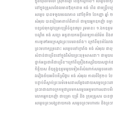
ក្នុងឃុំចោមចៅ ស្រុកដង្កោ ខេត្តកណ្ដាល។ សម្ដេចជ
នៅក្នុងគ្រួសារដែលមានឪពុកនាម គង់ ហិន ជាមន្ត្រ
សម្តេច បានទទួលមរណភាព នៅថ្ងៃទី២ ខែកញ្ញា ឆ្នាំ ២
សំអុល បានរៀបអាពាហ៍ពិពាហ៍ ជាមួយអ្នកឧកញ៉ា ធម្ម
បន្សល់ទុកនូវបុត្រាបុត្រីចំនួន៣រូប រួមមាន៖ ១.ឯកឧត្ត
បណ្ឌិត គង់ សន្យា អគ្គនាយកមន្ទីរពេទ្យកាល់ម៉ែត និង៣.
ការទូទៅអមក្រសួងព្រះប​រមរាជវាំង។ ក្រៅពីមុខតំណែងដែលទទ
ព្រះមហាក្សត្រនោះ សម្ដេចចៅហ្វាវាំង​ គង់ សំអុល ជាពុ
សំខាន់ជាច្រើននៅក្នុងវិស័យព្រះពុទ្ធសាសនា។ ជាមួយ
ថ្នាក់អន្តរជាតិជាច្រើន។ក្រៅពីគ្រឿងឥស្សរិយយសថ្នា
កិត្តិយស ដ៏ឧត្ដុង្គឧត្ដមមួយទៀតពីសំណាក់សម្ដេចតេជោ
វរវៀងជ័យអធិបតីស្រឹង្គារ គង់ សំអុល កាលពីថ្ងៃ២០
​បន្ទាប់ពីស្តាប់ព្រះធម៌ទេសនាសម្តែងដោយសម្តេចព្រះព
ព្រះរាជាណាចក្រកម្ពុជារួចមកសម្តេចអគ្គមហាសេនាបតីតេ
លោកអ្នកឧកញ៉ា ជាបុត្រា បុត្រី និង ក្រុមគ្រួសារ បានថ្
សម្តេចព្រះសង្ឃនាយករង សម្តេចព្រះមហាថេរ និងព្រះរាជា