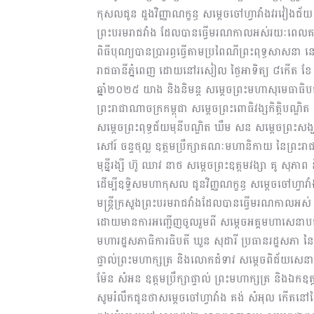
កុសលជូន ដួងវិញ្ញាណក្ខន្ធ សម្ដេចចៅហ្វាវាំងវរវៀងជ័យ អធ
ព្រះបរមរាជវាំង ដែលបានធ្វើមរណកាលអស់រយៈពេលគម្
ពិធីបុណ្យបានប្រារព្ធធ្វើតាមប្រពៃណីព្រះពុទ្ធសាសនា 
រាជធានីភ្នំពេញ ដោយនៅរសៀល ថ្ងៃអាទិត្យ ៨កើត ខែ ភ
ឆ្នាំ២០២៥ យាង និងនិមន្ត សម្តេចព្រះមហាសុមេធាធិបត
ព្រះរាជាណាចក្រកម្ពុជា សម្តេចព្រះពោធិវង្សកិត្តិបណ
សម្តេចព្រះពុទ្ធជ័យមុនីបណ្ឌិត ឃឹម សន សម្តេចព្រះសង
សៅរ៍ ចន្ទថុល្ល ឧត្តមប្រឹក្សាគណៈមហានិកាយ នៃព្រះរាជ
មុន្នីរង្សី ហ៊ូ ឈាវ នាថ សម្តេចព្រះឧត្តមវង្សា គូ សុភ
ដើម្បីឧទ្ទិសមហាកុសល ជូនវិញ្ញណក្ខន្ធ សម្ដេចចៅហ្វាវាំ
មន្ត្រីក្រសួងព្រះបរមរាជវាំងដែលបានធ្វើមរណកាលអស់ 
ដោយមានការអញ្ជើញចូលរួមពី សម្តេចអគ្គមហាសេនាបតីតេជ
មហារដ្ឋសភាធិការធិបតី ឃួន សុដារី ប្រធានរដ្ឋសភា នៃព
ផ្ទាល់ព្រះមហាក្សត្រ និងលោកជំទាវ សម្តេចពិជ័យសេនា ទៀ
ម៉ែន សំអន ឧត្តមប្រឹក្សាផ្ទាល់ ព្រះមហាក្សត្រ និងឯក
សូមរំលឹកជូនថាសម្ដេចចៅហ្វាវាំង គង់ សំអុល កើតនៅថ្