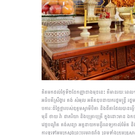
គិតមកដល់ថ្ងៃទី២ខែកញ្ញាខាងមុខនេះ គឺមានរយៈពេល១
អធិបតីស្រឹង្គារ គង់ សំអុល អតីតឧបនាយករដ្ឋមន្ត្រី រដ្
បការៈដ៍ថ្លៃថ្លារបស់ឧត្តមស្វាមីបិតា និងជីតាដែល
មុនី ថាយ វ៉ា ជាភរិយា និងបុត្រាបុត្រី ក្នុងនោះមាន ឯ
វេជ្ជបណ្ឌិត គង់សន្យា អគ្គនាយកមន្ទីរពេទ្យកាល់ម៉ែត និ
ការទូទៅអមក្រសួងព្រះប​រមរាជវាំង ព្រមទាំងក្រុមគ្រួសា