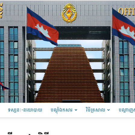
ទស្សនៈ-នយោបាយ
បណ្ដុំឯកសារ
វិចិត្រសាល
បណ្តាញស
PRU