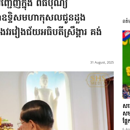
ជើញក្នុង ពិធីបុណ្យ​
្នាំឧទ្ទិសមហាកុសលជូនដួង
ពត៌
I
ាំងវរវៀងជ័យអធិបតីស្រឹង្គារ គង់
អង្គ
31 August, 2025
ភាព​
សម្
សមត
ផ្អ
6 Au