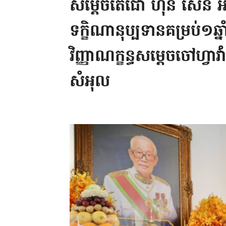
សម្ដេចតេជោ ហ៊ុន សែន អញ្
ទក្ខិណានុប្បទានគម្រប់១ឆ
វិញ្ញាណក្ខន្ធសម្ដេចចៅហ្វាវ
សំអុល