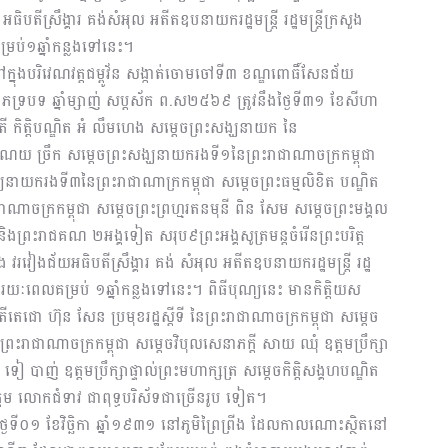
ិបតីស្រឹង្គារ គង់សំអុល អតីតឧបនាយករដ្ឋមន្ត្រី រដ្ឋមន្ត្រីក្រសួង
រប់១ឆ្នាំកន្លងទៅនេះ។
នៅក្នុងបរិវេណវត្តជម្ពូវ័ន សង្កាត់ចោមចៅទី៣ ខណ្ឌពោធិ៍សែនជ័យ
ទ្របទ ឆ្នាំម្សាញ់ សប្តស័ក ព.ស២៥៦៩ ត្រូវនឹងថ្ងៃទី៣១ ខែសីហា
ី កិត្តិបណ្ឌិត អំ លឹមហេង សម្តេច​ព្រះសង្ឃនាយក នៃ
្ឌិត ណយ ច្រឹក សម្តេចព្រះសង្ឃនាយករងទី១នៃព្រះរាជាណាចក្រកម្ពុជា
្ឃនាយករងទី៣នៃព្រះរាជាណាក្រកម្ពុជា សម្តេចព្រះធម្មលិខិត បណ្ឌិត
ាណាចក្រកម្ពុជា សម្តេចព្រះព្រហ្មរតនមុនី ពិន សែម សម្ដេចព្រះមង្គល
ាព និងព្រះរាជគណ ២អង្គទៀត សរុប៩ព្រះអង្គសូត្រមន្តចំរើនព្រះបរិត្ត
ង វរវៀងជ័យអធិបតីស្រឹង្គារ គង់ សំអុល អតីតឧបនាយករដ្ឋមន្ត្រី រដ្ឋ
រយៈពេលគម្រប់ ១ឆ្នាំកន្លងទៅនេះ។ ពិធីបុណ្យនេះ មានកិត្តិយស
ោ ហ៊ុន សែន ប្រមុខរដ្ឋស្តីទី នៃព្រះរាជាណាចក្រកម្ពុជា សម្តេច
្រះរាជាណាចក្រកម្ពុជា សម្តេចវិបុលសេនាភក្តី សាយ ឈុំ ឧត្តមប្រឹក្សា
 បាញ់ ឧត្តមប្រឹក្សាផ្ទាល់ព្រះមហាក្សត្រ សម្តេចកិត្តិសង្គហបណ្ឌិត
ឧត្តម លោកជំទាវ ជាពុទ្ធបរិស័ទជាច្រើនរូប ទៀត។
ងៃទី០១ ខែវិច្ឆិកា ឆ្នាំ១៩៣១ នៅភូមិព្រៃព្រីង ដែលកាលណោះស្ថិតនៅ