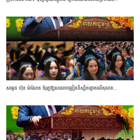
សម្តេច ហ៊ុន ម៉ាណែត ជំរុញឱ្យសាលាបង្រៀននិស្សិតផ្តោតលើគុណភ...