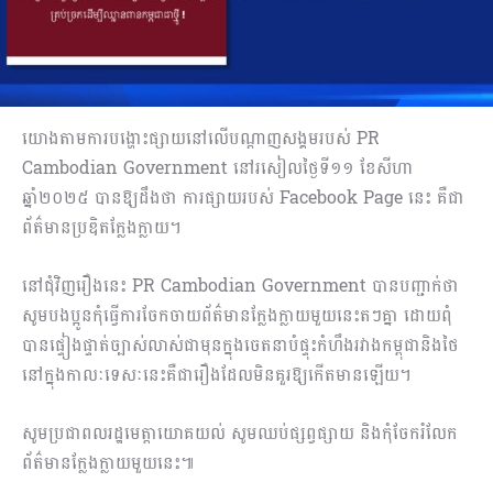
យោងតាមការបង្ហោះផ្សាយនៅលើបណ្ដាញសង្គមរបស់ PR
Cambodian Government នៅរសៀលថ្ងៃទី១១ ខែសីហា
ឆ្នាំ២០២៥ បានឱ្យដឹងថា ការផ្សាយរបស់ Facebook Page នេះ គឺជា
ព័ត៌មានប្រឌិតក្លែងក្លាយ។
នៅជុំវិញរឿងនេះ PR Cambodian Government បានបញ្ជាក់ថា
សូមបងប្អូនកុំធ្វើការចែកចាយព័ត៌មានក្លែងក្លាយមួយនេះតៗគ្នា ដោយពុំ
បានផ្ទៀងផ្ទាត់ច្បាស់លាស់ជាមុនក្នុងចេតនាបំផ្ទុះកំហឹងរវាងកម្ពុជានិងថៃ
នៅក្នុងកាលៈទេសៈនេះគឺជារឿងដែលមិនគួរឱ្យកើតមានឡើយ។
សូមប្រជាពលរដ្ឋមេត្តាយោគយល់ សូមឈប់ផ្សព្វផ្សាយ និងកុំចែករំលែក
ព័ត៌មានក្លែងក្លាយមួយនេះ៕