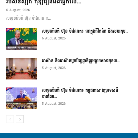
របស់និស្សិត កុំឱ្យរៀនពឹងផ្អែកលើ...
6 August, 2026
សម្តេចធិបតី ហ៊ុន ម៉ាណែត ន...
សម្តេចធិបតី ហ៊ុន ម៉ាណែត៖ នៅក្នុងជីវិតពិត និងសមរភូម...
6 August, 2026
អាស៊ាន និងអាស៊ានបូកបីប្តេជ្ញាចិត្តរួមគ្នាកសាងមុខងា...
5 August, 2026
សម្ដេចធិបតី ហ៊ុន ម៉ាណែត៖ កម្ពុជាកសាងប្រទេសពី
បាតដៃទ...
5 August, 2026