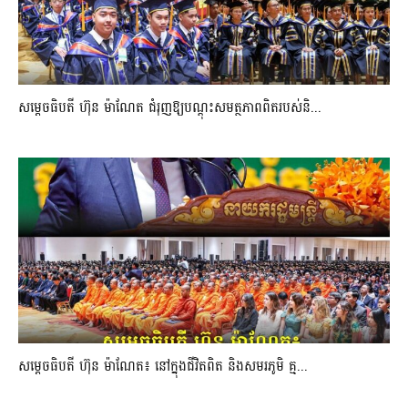
សម្តេចធិបតី ហ៊ុន ម៉ាណែត ជំរុញឱ្យបណ្តុះសមត្ថភាពពិតរបស់និ...
សម្តេចធិបតី ហ៊ុន ម៉ាណែត៖ នៅក្នុងជីវិតពិត និងសមរភូមិ គ្ម...