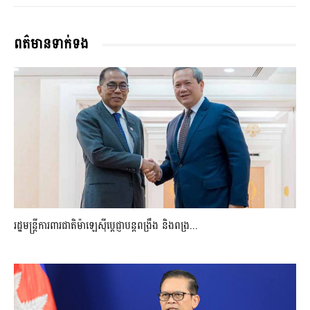
ពត៌មានទាក់ទង
រដ្ឋមន្ត្រីការពារជាតិម៉ាឡេស៊ីប្ដេជ្ញាបន្តពង្រឹង និងពង្រ...