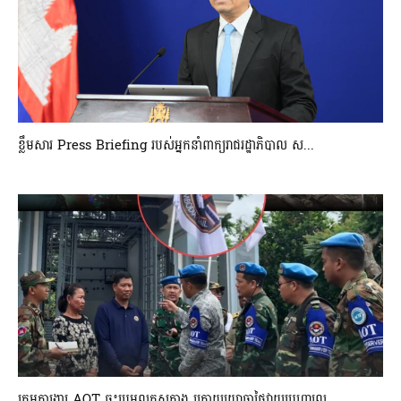
ខ្លឹមសារ Press Briefing របស់អ្នកនាំពាក្យរាជរដ្ឋាភិបាល ស...
ក្រុមការងារ AOT ចុះប្រមូលភស្តុតាង ក្រោយយោធាថៃវាយប្រហារល...