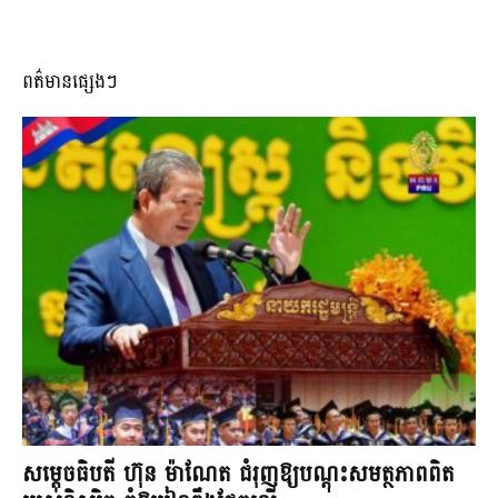
ពត៌មានផ្សេងៗ
សម្តេចធិបតី ហ៊ុន ម៉ាណែត ជំរុញឱ្យបណ្តុះសមត្ថភាពពិត