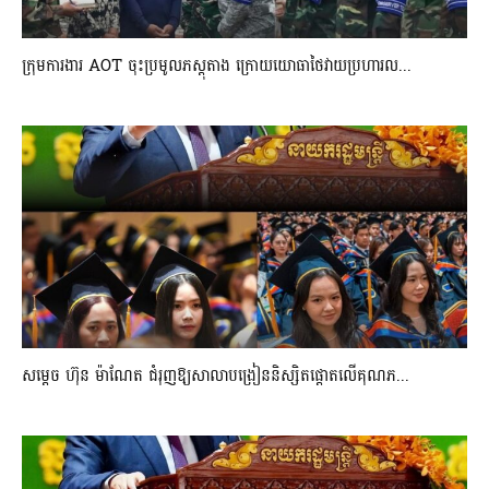
ក្រុមការងារ AOT ចុះប្រមូលភស្តុតាង ក្រោយយោធាថៃវាយប្រហារល...
សម្តេច ហ៊ុន ម៉ាណែត ជំរុញឱ្យសាលាបង្រៀននិស្សិតផ្តោតលើគុណភ...