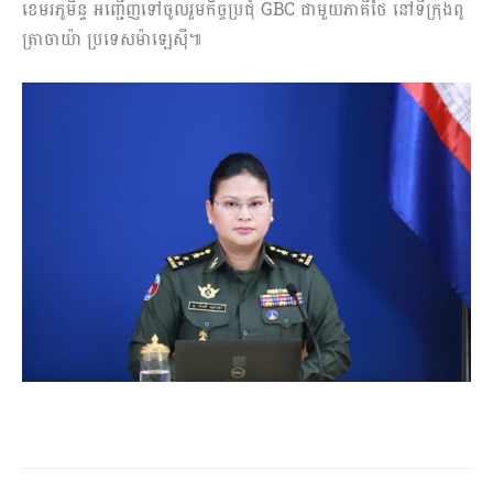
ខេមរភូមិន្ទ អញ្ជើញទៅចូលរួមកិច្ចប្រជុំ GBC ជាមួយភាគីថៃ នៅទីក្រុងពូ
ត្រាចាយ៉ា ប្រទេសម៉ាឡេស៊ី៕