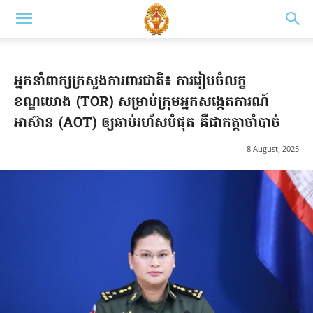
អ្នកនាំពាក្យក្រសួងការពារជាតិ៖ ការរៀបចំលក្ខ
ខណ្ឌយោង (TOR) សម្រាប់ក្រុមអ្នកសង្កេតការណ៍
អាស៊ាន (AOT) ឲ្យឆាប់រហ័សបំផុត គឺជាកត្តាចាំបាច់
8 August, 2025