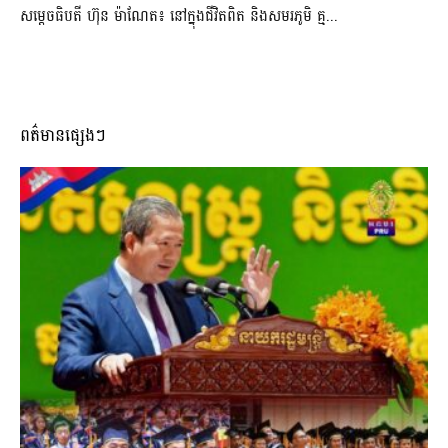
សម្តេចធិបតី ហ៊ុន ម៉ាណែត៖ នៅក្នុងជីវិតពិត និងសមរភូមិ គ្ម...
ពត៌មានផ្សេងៗ