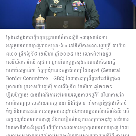
ថ្លែងនៅក្នុងការធ្វើបច្ចុប្បន្នភាពព័ត៌មានស្ដីពី «លទ្ធផលនៃការ
អនុវត្តបទឈប់បាញ់រវាងកម្ពុជា-ថៃ» នៅទីស្ដីការគណៈរដ្ឋមន្ត្រី នាម៉ោង
៧:០០ ព្រឹកថ្ងៃទី៨ ខែសីហា ឆ្នាំ២០២៥ នេះ លោកជំទាវឧត្តម
សេនីយ៍ឯក ម៉ាលី សុជាតា អ្នកនាំពាក្យក្រសួងការពារជាតិបានធ្វើ
ការកត់សម្គាល់ថា កិច្ចប្រជុំគណៈកម្មាធិការព្រំដែនទូទៅ (General
Border Committee – GBC) ដែលបានប្រព្រឹត្តទៅនៅទីក្រុងពូ
ត្រាចាយ៉ា ប្រទេសម៉ាឡេស៊ី កាលពីថ្ងៃទី៧ ខែសីហា ឆ្នាំ២០២៥
ម្សិលមិញនេះ បានដំណើរការទៅដោយរលូនតាមកម្មវិធី បរិយាកាសនៃ
ការពិភាក្សាប្រកបដោយការស្ថាបនា និងវិជ្ជមាន នាំមកនូវផ្លែផ្កាជាទីគាប់
ចិត្ត និងឈានដល់ការសម្រេចបាននូវការឯកភាពគ្នារបស់ភាគីទាំងពីរ លើ
លក្ខខណ្ឌនៃបទឈប់បាញ់ និងការរៀបចំយន្តការសម្រាប់អនុវត្ត ជាជំហាន
ដែលភាគីទាំងពីរត្រូវធ្វើ ដើម្បីឈានដល់ការរក្សាបានបទឈប់បាញ់ ដែល
ជាការត្រួសត្រាយផ្លូវដល់ការស្វែងរកដំណោះស្រាយដោយសន្តិវិធី ការស្តារ