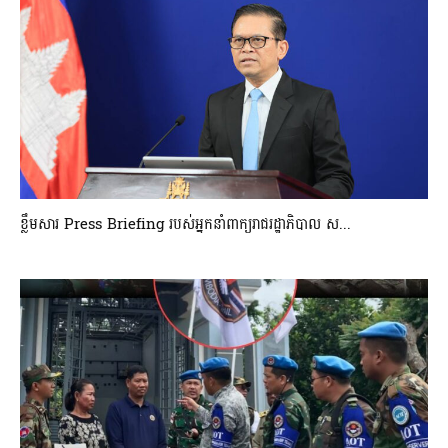
ខ្លឹមសារ Press Briefing របស់អ្នកនាំពាក្យរាជរដ្ឋាភិបាល ស...