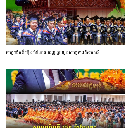
សម្តេចធិបតី ហ៊ុន ម៉ាណែត ជំរុញឱ្យបណ្តុះសមត្ថភាពពិតរបស់និ...