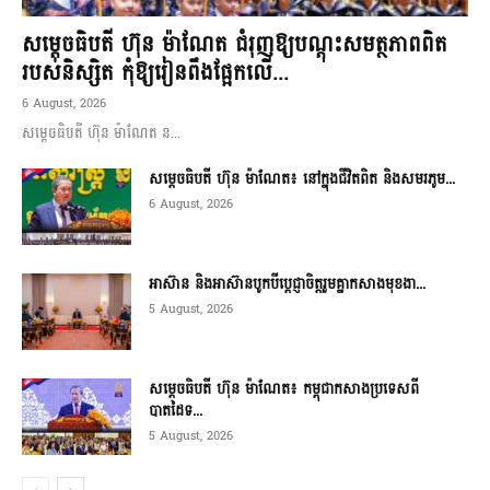
សម្តេចធិបតី ហ៊ុន ម៉ាណែត ជំរុញឱ្យបណ្តុះសមត្ថភាពពិត
របស់និស្សិត កុំឱ្យរៀនពឹងផ្អែកលើ...
6 August, 2026
សម្តេចធិបតី ហ៊ុន ម៉ាណែត ន...
សម្តេចធិបតី ហ៊ុន ម៉ាណែត៖ នៅក្នុងជីវិតពិត និងសមរភូម...
6 August, 2026
អាស៊ាន និងអាស៊ានបូកបីប្តេជ្ញាចិត្តរួមគ្នាកសាងមុខងា...
5 August, 2026
សម្ដេចធិបតី ហ៊ុន ម៉ាណែត៖ កម្ពុជាកសាងប្រទេសពី
បាតដៃទ...
5 August, 2026