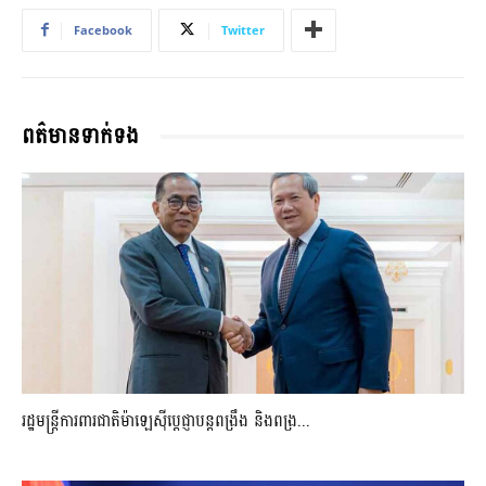
Facebook
Twitter
ពត៌មានទាក់ទង
រដ្ឋមន្ត្រីការពារជាតិម៉ាឡេស៊ីប្ដេជ្ញាបន្តពង្រឹង និងពង្រ...