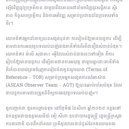
ឡើងវិញនូវប្រក្រតីភាព ជាមួយនឹងគោលដៅនាំមកវិញនូវសន្តិភាព ស្ថិរ
ភាព កិច្ចសហប្រត្តិការ និងការអភិវឌ្ឍ សម្រាប់ប្រជាជននៃប្រទេសទាំង
ពីរ។
លោកជំទាវអ្នកនាំពាក្យបានសង្កត់ធ្ងន់ថា ការរៀបចំឱ្យមានយន្តការ ដើម្បី
តាមដានការអនុវត្តបទឈប់បាញ់រវាងភាគីទាំងពីរគឺជារឿងសំខាន់បំផុត។
លោកជំទាវ ម៉ាលី សុជាតា៖ «អ្វីដែលសំខាន់ជាងនេះទៅទៀត គឺការ
រៀបចំឱ្យមានយន្តការ ដើម្បីតាមដានការអនុវត្ត ជាមួយគ្នានោះភាគីទាំង
ពីរក៏បានយល់ព្រមជំរុញការរៀបចំលក្ខខណ្ឌយោង (Terms of
Reference – TOR) សម្រាប់ក្រុមអ្នកសង្កេតការណ៍អាស៊ាន
(ASEAN Observer Team – AOT) ឱ្យបានឆាប់រហ័សបំផុត ដែល
ជាយន្តការតាមដានត្រួតពិនិត្យការអនុវត្តបទឈប់បាញ់»។
គួរបញ្ជាក់ថា ដូចកាគ្រោងទុក នៅថ្ងៃទី៧ ខែសីហា ឆ្នាំ២០២៥ កន្លងទៅ
ឯកឧត្តមនាយឧត្តមសេនីយ៍ ទៀ សីហា ឧបនាយករដ្ឋមន្ត្រី រដ្ឋមន្ត្រីក្រសួង
ការពារជាតិ បានដឹកនាំគណៈប្រតិភូយោធាជាន់ខ្ពស់នៃកងយោធពល