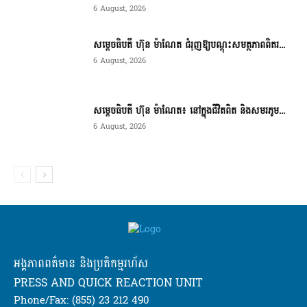
6 August, 2026
សម្តេចធិបតី ហ៊ុន ម៉ាណែត ជំរុញឱ្យបណ្តុះសមត្ថភាពពិតរ...
6 August, 2026
សម្តេចធិបតី ហ៊ុន ម៉ាណែត៖ នៅក្នុងជីវិតពិត និងសមរភូម...
6 August, 2026
អង្គភាពពត៌មាន និងប្រតិកម្មរហ័ស
PRESS AND QUICK REACTION UNIT
Phone/Fax: (855) 23 212 490