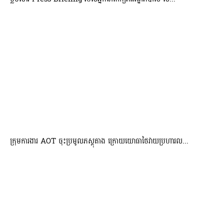
ក្រុមការងារ AOT ចុះប្រមូលភស្តុតាង ក្រោយយោធាថៃវាយប្រហារល...