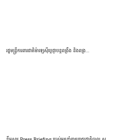
រដ្ឋមន្ត្រីការពារជាតិម៉ាឡេស៊ីប្ដេជ្ញាបន្តពង្រឹង និងពង្រ...
ខ្លឹមសារ Press Briefing របស់អ្នកនាំពាក្យរាជរដ្ឋាភិបាល ស...