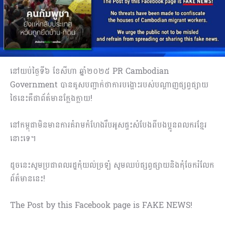
នៅយប់ថ្ងៃទី៦ ខែសីហា ឆ្នាំ២០២៥ PR Cambodian
Government បានគូសបញ្ជាក់ថាការបង្ហោះរបស់បណ្ដាញផ្សព្វផ្សាយ
ថៃនេះគឺជាព័ត៌មានក្លែងក្លាយ!​
នៅកម្ពុជាមិនមានការគំរាមកំហែងរឹបអូសផ្ទះសំបែងពីបងប្អូនពលករខ្មែរ
នោះទេ។
ដូចនេះសូមប្រជាពលរដ្ឋកុំយល់ច្រឡំ សូមឈប់ផ្សព្វផ្សាយនិងកុំចែករំលែក
ព័ត៌មាននេះ!
The Post by this Facebook page is FAKE NEWS!