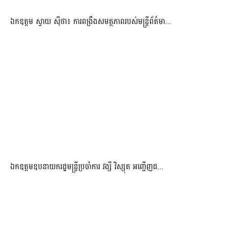
ឯកឧត្តម ស្វាយ ស៊ីថា៖ ការពង្រឹងសមត្ថភាពរបស់មន្ត្រីព័ត៌មា...
ឯកឧត្តមឧបនាយករដ្ឋមន្រ្តីប្រចាំការ វង្សី វិស្សុត អញ្ជើញដ...