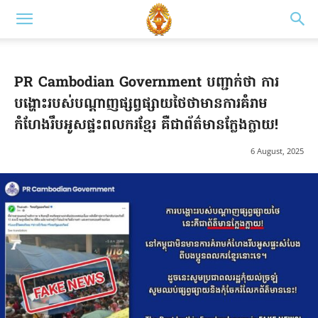
PR Cambodian Government បញ្ជាក់ថា ការ
បង្ហោះរបស់បណ្ដាញផ្សព្វផ្សាយថៃថាមានការគំរាម
កំហែងរឹបអូសផ្ទះពលករខ្មែរ គឺជាព័ត៌មានក្លែងក្លាយ!
6 August, 2025