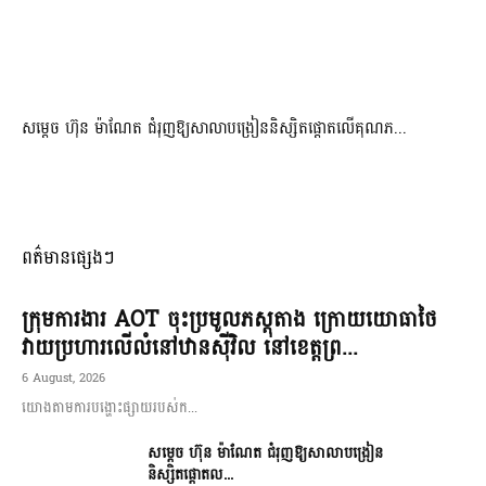
សម្តេច ហ៊ុន ម៉ាណែត ជំរុញឱ្យសាលាបង្រៀននិស្សិតផ្តោតលើគុណភ...
ពត៌មានផ្សេងៗ
ក្រុមការងារ AOT ចុះប្រមូលភស្តុតាង ក្រោយយោធាថៃ
វាយប្រហារលើលំនៅឋានស៊ីវិល នៅខេត្តព្រ...
6 August, 2026
យោងតាមការបង្ហោះផ្សាយរបស់ក...
សម្តេច ហ៊ុន ម៉ាណែត ជំរុញឱ្យសាលាបង្រៀន
និស្សិតផ្តោតល...