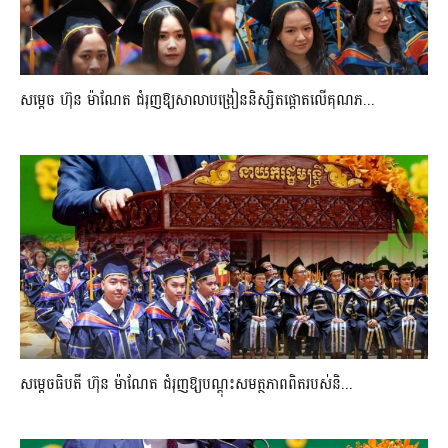
សម្តេច ហ៊ុន ម៉ាណែត ជំរុញឱ្យសាលាបង្រៀននិស្សិតផ្តោតលើគុណភ...
សម្តេចធិបតី ហ៊ុន ម៉ាណែត ជំរុញឱ្យបណ្តុះសមត្ថភាពពិតរបស់និ...