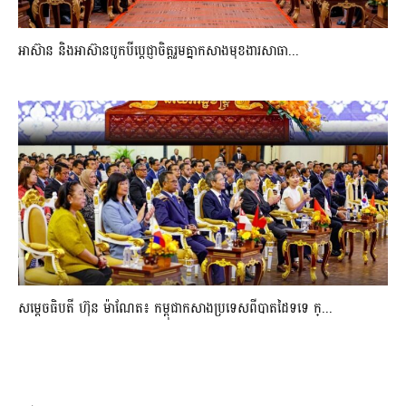
អាស៊ាន និងអាស៊ានបូកបីប្តេជ្ញាចិត្តរួមគ្នាកសាងមុខងារសាធា...
សម្ដេចធិបតី ហ៊ុន ម៉ាណែត៖ កម្ពុជាកសាងប្រទេសពីបាតដៃទទេ ក្...