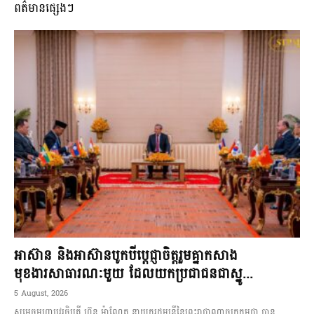
ពត៌មានផ្សេងៗ
អាស៊ាន និងអាស៊ានបូកបីប្តេជ្ញាចិត្តរួមគ្នាកសាង
មុខងារសាធារណៈមួយ ដែលយកប្រជាជនជាស្នូ...
5 August, 2026
សម្តេចមហាបវរធិបតី ហ៊ុន ម៉ាណែត នាយករដ្ឋមន្ត្រីនៃព្រះរាជាណាចក្រកម្ពុជា បាន