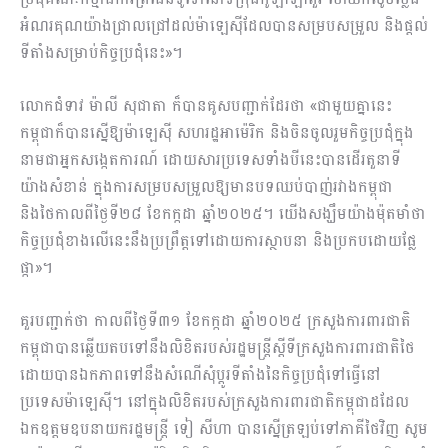
អំណរគុណយ៉ាងជ្រាលជ្រៅដល់ម៉ាឡេស៊ីដែលបានសម្របសម្រួល និងផ្តល់
ទីតាំងសម្រាប់កិច្ចប្រជុំនេះ»។
លោកជំទាវ ម៉ាលី សុជាតា ក៏បានគូសបញ្ជាក់ដែរថា «ជាមួយគ្នានេះ
កម្ពុជាក៏បានស្នើឱ្យម៉ាឡេស៊ី សហរដ្ឋអាម៉េរិក និងចិនចូលរួមកិច្ចប្រជុំក្នុង
នាមជាអ្នកសង្កេតការណ៍ ដោយសារប្រទេសទាំងបីនេះបានដើរតួនាទី
យ៉ាងសំខាន់ ក្នុងការសម្របសម្រួលឱ្យមានបទឈប់បាញ់រវាងកម្ពុជា
និងថៃកាលពីថ្ងៃទី២៨ ខែកក្កដា ឆ្នាំ២០២៥។ យើងសង្ឃឹមយ៉ាងម៉ុតមាំថា
កិច្ចប្រជុំខាងលើនេះនឹងប្រព្រឹត្តទៅដោយការស្ថាបនា និងប្រកបដោយផ្លែ
ផ្កា»។
គួរបញ្ជាក់ថា កាលពីថ្ងៃទី៣១ ខែកក្កដា ឆ្នាំ២០២៥ ក្រសួងការពារជាតិ
កម្ពុជាបានឆ្លើយតបទៅនឹងលិខិតរបស់រដ្ឋមន្ត្រីស្ដីទីក្រសួងការពារជាតិថៃ
ដោយបានឯកភាពទៅនឹងសំណើសុំប្ដូរទីតាំងនៃកិច្ចប្រជុំទៅធ្វើនៅ
ប្រទេសម៉ាឡេស៊ី។ នៅក្នុងលិខិតរបស់ក្រសួងការពារជាតិកម្ពុជាដដែល
ឯកឧត្តមឧបនាយករដ្ឋមន្ត្រី ទៀ សីហា បានស្នើត្រឡប់ទៅភាគីថៃវិញ សូម