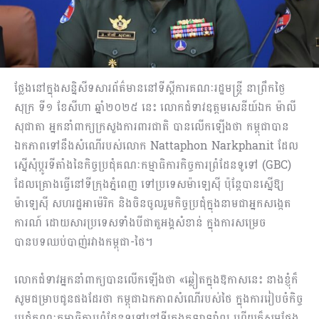
ថ្លែងនៅក្នុងសន្និសីទសារព័ត៌មាននៅទីស្ដីការគណៈរដ្ឋមន្ត្រី នាព្រឹកថ្ងៃ
សុក្រ ទី១ ខែសីហា ឆ្នាំ២០២៥ នេះ លោកជំទាវឧត្តមសេនីយ៍ឯក ម៉ាលី
សុជាតា អ្នកនាំពាក្យក្រសួងការពារជាតិ បានលើកឡើងថា កម្ពុជាបាន
ឯកភាពទៅនឹងសំណើរបស់លោក Nattaphon Narkphanit ដែល
ស្នើសុំប្ដូរទីតាំងនៃកិច្ចប្រជុំគណៈកម្មាធិការកិច្ចការព្រំដែនទូទៅ (GBC)
ដែលគ្រោងធ្វើនៅទីក្រុងភ្នំពេញ ទៅប្រទេសម៉ាឡេស៊ី ប៉ុន្តែបានស្នើឱ្យ
ម៉ាឡេស៊ី សហរដ្ឋអាម៉េរិក និងចិនចូលរួមកិច្ចប្រជុំក្នុងនាមជាអ្នកសង្កេត
ការណ៍ ដោយសារប្រទេសទាំងបីជាតួអង្គសំខាន់ ក្នុងការសម្រេច
បានបទឈប់បាញ់រវាងកម្ពុជា-ថៃ។
លោកជំទាវអ្នកនាំពាក្យបានលើកឡើងថា «ឆ្លៀតក្នុងឱកាសនេះ នាងខ្ញុំក៏
សូមជម្រាបជូនផងដែរថា កម្ពុជាឯកភាពសំណើរបស់ថៃ ក្នុងការរៀបចំកិច្ច
ប្រជុំគណៈកម្មាធិការព្រំដែនទូទៅនៅទីក្រុងកូឡាឡាំពួរ ហើយក៏សូមថ្លែង