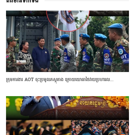
ពត៌មានទាក់ទង
ក្រុមការងារ AOT ចុះប្រមូលភស្តុតាង ក្រោយយោធាថៃវាយប្រហារល...