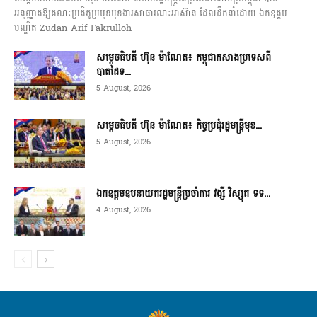
អនុញ្ញាតឱ្យគណៈប្រតិភូប្រមុខមុខងារសាធារណៈអាស៊ាន ដែលដឹកនាំដោយ ឯកឧត្តម
បណ្ឌិត Zudan Arif Fakrulloh
សម្ដេចធិបតី ហ៊ុន ម៉ាណែត៖ កម្ពុជាកសាងប្រទេសពី
បាតដៃទ...
5 August, 2026
សម្ដេចធិបតី ហ៊ុន ម៉ាណែត៖ កិច្ចប្រជុំរដ្ឋមន្ត្រីមុខ...
5 August, 2026
ឯកឧត្តមឧបនាយករដ្ឋមន្ត្រីប្រចាំការ វង្សី វិស្សុត ទទ...
4 August, 2026