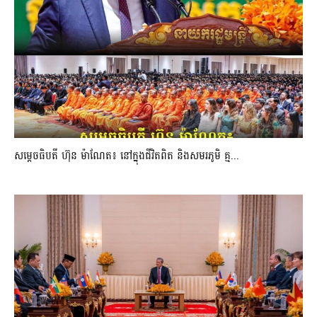
សម្តេចធិបតី ហ៊ុន ម៉ាណែត៖ នៅក្នុងជីវិតពិត និងសមរភូមិ គ្ម...