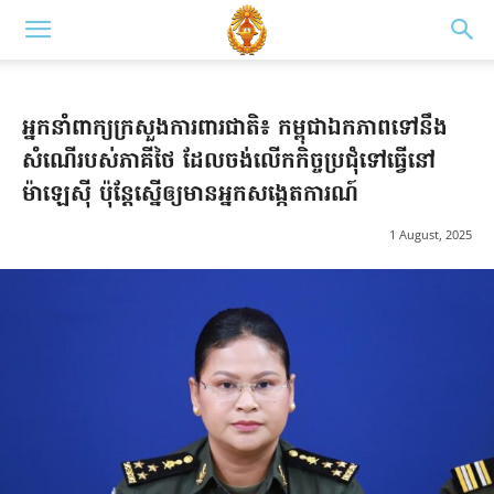
អ្នកនាំពាក្យក្រសួងការពារជាតិ៖ កម្ពុជាឯកភាពទៅនឹង
សំណើរបស់ភាគីថៃ ដែលចង់លើកកិច្ចប្រជុំទៅធ្វើនៅ
ម៉ាឡេស៊ី ប៉ុន្តែស្នើឲ្យមានអ្នកសង្កេតការណ៍
1 August, 2025