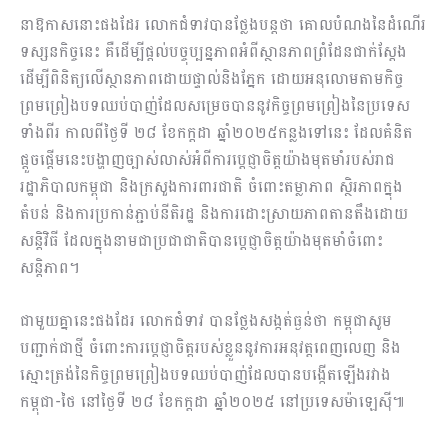
នាឱកាសនោះផងដែរ លោកជំទាវបានថ្លែងបន្តថា គោលបំណងនៃដំណើរ
ទស្សនកិច្ចនេះ គឺដើម្បីផ្តល់បច្ចុប្បន្នភាពអំពីស្ថានភាពព្រំដែនជាក់ស្តែង
ដើម្បីពិនិត្យលើស្ថានភាពដោយផ្ទាល់និងភ្នែក ដោយអនុលោមតាមកិច្ច
ព្រមព្រៀងបទឈប់បាញ់ដែលសម្រេចបាននូវកិច្ចព្រមព្រៀងនៃប្រទេស
ទាំងពីរ កាលពីថ្ងៃទី ២៨ ខែកក្តដា ឆ្នាំ២០២៥កន្លងទៅនេះ ដែលគំនិត
ផ្តួចផ្តើមនេះបង្ហាញច្បាស់លាស់អំពីការប្តេជ្ញាចិត្តយ៉ាងមុតមាំរបស់រាជ
រដ្ឋាភិបាលកម្ពុជា និងក្រសួងការពារជាតិ ចំពោះតម្លាភាព ស្ថិរភាពក្នុង
តំបន់ និងការប្រកាន់ភ្ជាប់នីតិរដ្ឋ និងការដោះស្រាយភាពតានតឹងដោយ
សន្តិវិធី ដែលក្នុងនាមជាប្រជាជាតិបានប្តេជ្ញាចិត្តយ៉ាងមុតមាំចំពោះ
សន្តិភាព។
ជាមួយគ្នានេះផងដែរ លោកជំទាវ បានថ្លែងសង្កត់ធ្ងន់ថា កម្ពុជាសូម
បញ្ជាក់ជាថ្មី ចំពោះការប្តេជ្ញាចិត្តរបស់ខ្លួននូវការអនុវត្តពេញលេញ និង
ស្មោះត្រង់នៃកិច្ចព្រមព្រៀងបទឈប់បាញ់ដែលបានបង្កើតឡើងរវាង
កម្ពុជា-ថៃ នៅថ្ងៃទី ២៨ ខែកក្តដា ឆ្នាំ២០២៥ នៅប្រទេសម៉ាឡេស៊ី៕