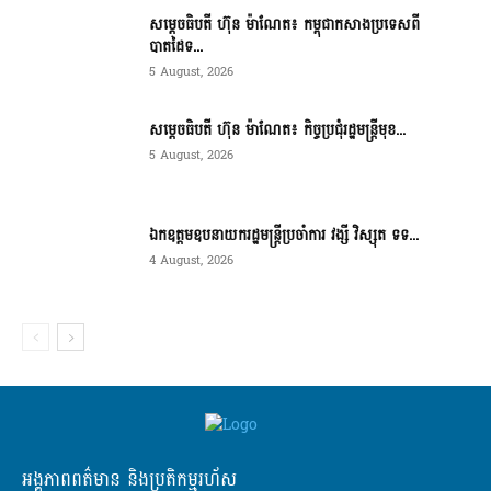
សម្ដេចធិបតី ហ៊ុន ម៉ាណែត៖ កម្ពុជាកសាងប្រទេសពី
បាតដៃទ...
5 August, 2026
សម្ដេចធិបតី ហ៊ុន ម៉ាណែត៖ កិច្ចប្រជុំរដ្ឋមន្ត្រីមុខ...
5 August, 2026
ឯកឧត្តមឧបនាយករដ្ឋមន្ត្រីប្រចាំការ វង្សី វិស្សុត ទទ...
4 August, 2026
អង្គភាពពត៌មាន និងប្រតិកម្មរហ័ស