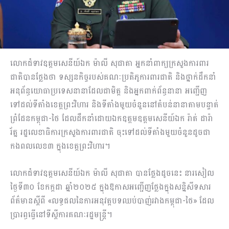
លោកជំទាវឧត្តមសេនីយ៍ឯក ម៉ាលី សុជាតា អ្នកនាំពាក្យក្រសួងការពារ
ជាតិបានថ្លែងថា ទស្សនកិច្ចរបស់គណៈប្រតិភូការពារជាតិ និងថ្នាក់ដឹកនាំ
អនុព័ន្ធយោធាប្រទេសនានាដែលជាមិត្ត និងអ្នកពាក់ព័ន្ធនានា អញ្ជើញ
ទៅដល់ទីតាំងខេត្តព្រះវិហារ និងទីតាំងមួយចំនួននៅតំបន់នានាតាមបន្ទាត់
ព្រំដែនកម្ពុជា-ថៃ ដែលដឹកនាំដោយឯកឧត្តមឧត្តមសេនីយ៍ឯក រ៉ាត់ ដារ៉ា
រ័ត្ន រដ្ឋលេខាធិការក្រសួងការពារជាតិ ចុះទៅដល់ទីតាំងមួយចំនួនដូចជា
កងពលលេខ៣ ក្នុងខេត្តព្រះវិហារ។
លោកជំទាវឧត្តមសេនីយ៍ឯក ម៉ាលី សុជាតា បានថ្លែងដូចនេះ នារសៀល
ថ្ងៃទី៣០ ខែកក្តដា ឆ្នាំ២០២៥ ក្នុងឱកាសអញ្ជើញថ្លែងក្នុងសន្និសីទសារ
ព័ត៌មានស្តីពី «លទ្ធផលនៃការអនុវត្តបទឈប់បាញ់រវាងកម្ពុជា-ថៃ» ដែល
ប្រារព្ធធ្វើនៅទីស្តីការគណៈរដ្ឋមន្ត្រី។