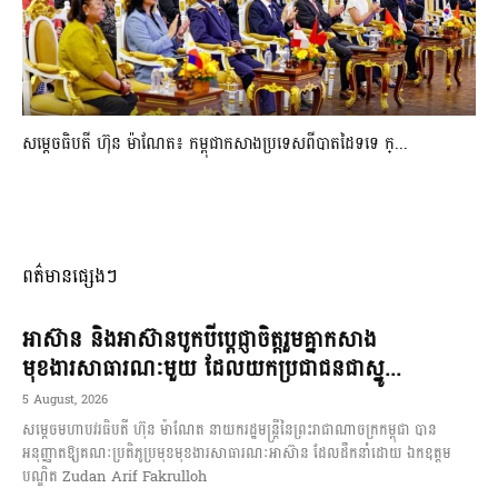
សម្ដេចធិបតី ហ៊ុន ម៉ាណែត៖ កម្ពុជាកសាងប្រទេសពីបាតដៃទទេ ក្...
ពត៌មានផ្សេងៗ
អាស៊ាន និងអាស៊ានបូកបីប្តេជ្ញាចិត្តរួមគ្នាកសាង
មុខងារសាធារណៈមួយ ដែលយកប្រជាជនជាស្នូ...
5 August, 2026
សម្តេចមហាបវរធិបតី ហ៊ុន ម៉ាណែត នាយករដ្ឋមន្ត្រីនៃព្រះរាជាណាចក្រកម្ពុជា បាន
អនុញ្ញាតឱ្យគណៈប្រតិភូប្រមុខមុខងារសាធារណៈអាស៊ាន ដែលដឹកនាំដោយ ឯកឧត្តម
បណ្ឌិត Zudan Arif Fakrulloh