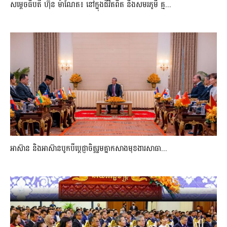
សម្តេចធិបតី ហ៊ុន ម៉ាណែត៖ នៅក្នុងជីវិតពិត និងសមរភូមិ គ្ម...
អាស៊ាន និងអាស៊ានបូកបីប្តេជ្ញាចិត្តរួមគ្នាកសាងមុខងារសាធា...