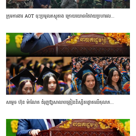
ក្រុមការងារ AOT ចុះប្រមូលភស្តុតាង ក្រោយយោធាថៃវាយប្រហារល...
សម្តេច ហ៊ុន ម៉ាណែត ជំរុញឱ្យសាលាបង្រៀននិស្សិតផ្តោតលើគុណភ...