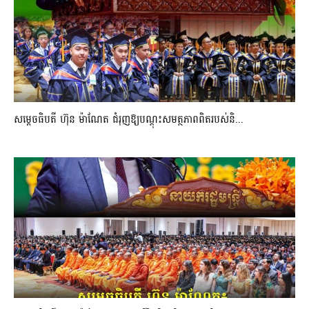
សម្តេចធិបតី ហ៊ុន ម៉ាណែត ជំរុញឱ្យបណ្តុះសមត្ថភាពពិតរបស់និ...