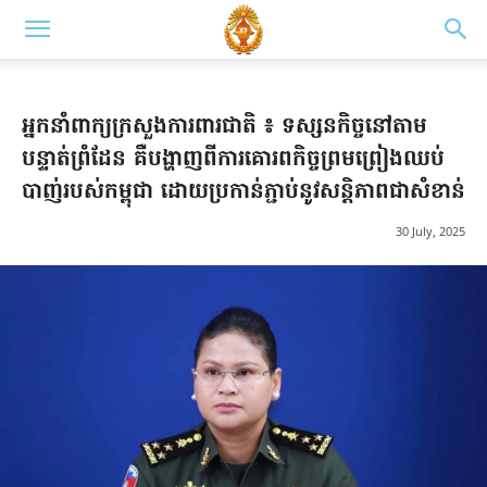
អ្នកនាំពាក្យក្រសួងការពារជាតិ ៖ ទស្សនកិច្ចនៅតាម
បន្ទាត់ព្រំដែន គឺបង្ហាញពីការគោរពកិច្ចព្រមព្រៀងឈប់
បាញ់របស់កម្ពុជា ដោយប្រកាន់ភ្ជាប់នូវសន្តិភាពជាសំខាន់
30 July, 2025