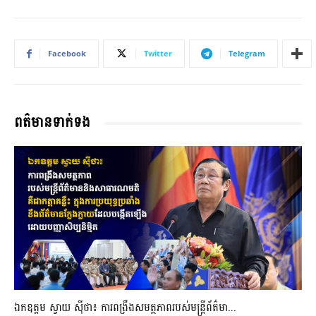
Facebook
Twitter
Telegram
ពត៌មានទាក់ទង
ឯកឧត្តម ស្វាយ ស៊ីថា៖ ការពង្រឹងសមត្ថភាពរបស់មន្ត្រីព័ត៌មា...