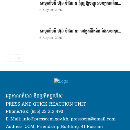
សម្តេចធិបតី ហ៊ុន ម៉ាណែត ជំរុញឱ្យបណ្តុះសមត្ថភាពពិតរ...
6 August, 2026
សម្តេចធិបតី ហ៊ុន ម៉ាណែត៖ នៅក្នុងជីវិតពិត និងសមរភូម...
6 August, 2026
អង្គភាពពត៌មាន និងប្រតិកម្មរហ័ស
PRESS AND QUICK REACTION UNIT
Phone/Fax: (855) 23 212 490
E-Mail: info@pressocm.gov.kh, pressocm@gmail.com
Address: OCM, Friendship Building, 41 Russian