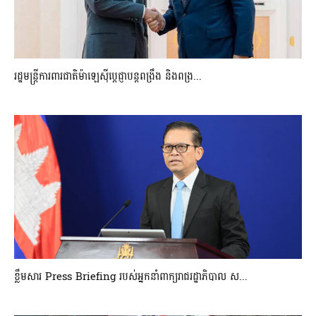
រដ្ឋមន្ត្រីការពារជាតិម៉ាឡេស៊ីប្ដេជ្ញាបន្តពង្រឹង និងពង្រ...
ខ្លឹមសារ Press Briefing របស់អ្នកនាំពាក្យរាជរដ្ឋាភិបាល ស...