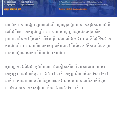
យោងតាមការបង្ហោះផ្សាយនៅលើបណ្តាញសង្គមរបស់ក្រសួងការពារជាតិ
នៅថ្ងៃទី៣០ ខែកក្កដា ឆ្នាំ២០២៥ បានបង្ហាញចំនួនជនភៀសសឹក
ប្រមាណជិត១៧ម៉ឺននាក់ បើគិតត្រឹមវេលាម៉ោង១៨:០០នាទី ថ្ងៃទី២៩ ខែ
កក្កដា ឆ្នាំ២០២៥ ហើយពួកគេបានកំពុងនៅទីកន្លែងសុវត្ថិភាព និងទទួល
បានការជួយអន្តរាគមន៍ពីអាជ្ញាធរកម្ពុជា។
គួរបញ្ជាក់ផងដែរថា ក្នុងចំណោមជនភៀសសឹកទាំងអស់នោះរួមមាន៖
ខេត្តឧត្តរមានជ័យចំនួន ៣៨៤៤៧ នាក់ ខេត្តព្រះវិហារចំនួន ២៩៧១៧
នាក់ ខេត្តបន្ទាយមានជ័យចំនួន ៣៤២៦៤ នាក់ ខេត្តពោធិ៍សាត់ចំនួន
៣០២៦ នាក់ ខេត្តសៀមរាបចំនួន ៦៣៤៩២ នាក់ ៕