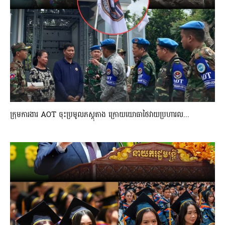
ក្រុមការងារ AOT ចុះប្រមូលភស្តុតាង ក្រោយយោធាថៃវាយប្រហារល...