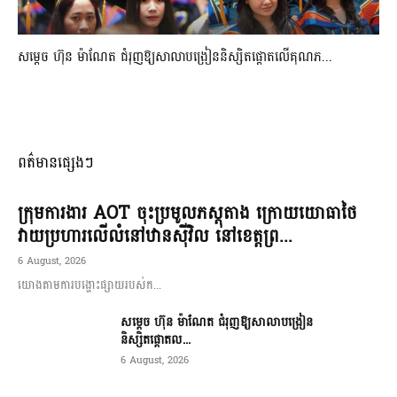
សម្តេច ហ៊ុន ម៉ាណែត ជំរុញឱ្យសាលាបង្រៀននិស្សិតផ្តោតលើគុណភ...
ពត៌មានផ្សេងៗ
ក្រុមការងារ AOT ចុះប្រមូលភស្តុតាង ក្រោយយោធាថៃ
វាយប្រហារលើលំនៅឋានស៊ីវិល នៅខេត្តព្រ...
6 August, 2026
យោងតាមការបង្ហោះផ្សាយរបស់ក...
សម្តេច ហ៊ុន ម៉ាណែត ជំរុញឱ្យសាលាបង្រៀន
និស្សិតផ្តោតល...
6 August, 2026