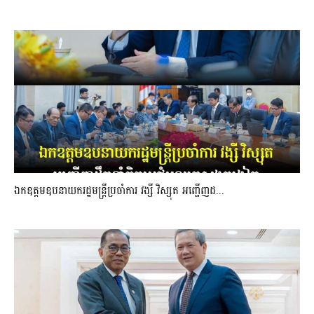
ឯកឧត្តមឧបនាយករដ្ឋមន្រ្តីប្រចាំការ វង្សី វិស្សុត អញ្ជើញដ...