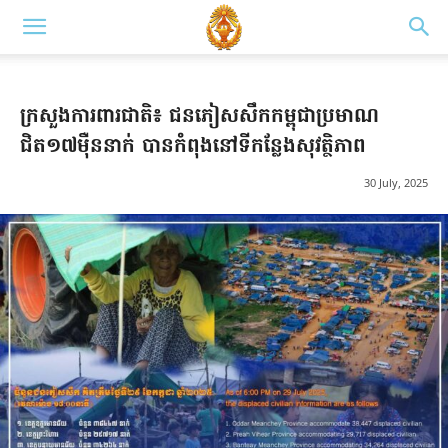
ក្រសួងការពារជាតិ៖ ជនភៀសសឹកកម្ពុជាប្រមាណ
ជិត១៧ម៉ឺននាក់ បានកំពុងនៅទីកន្លែងសុវត្ថិភាព
30 July, 2025