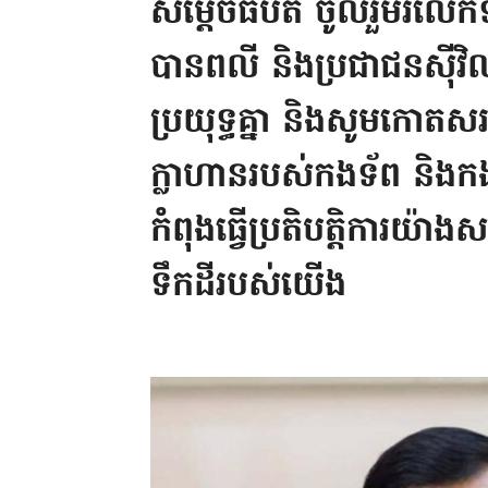
សម្តេចធិបតី ចូលរួមរំលែកទ
បានពលី និងប្រជាជនស៊ី
ប្រយុទ្ធគ្នា និងសូមកោតស
ក្លាហានរបស់កងទ័ព និ
កំពុងធ្វើប្រតិបត្តិការយ៉ាង
ទឹកដីរបស់យើង