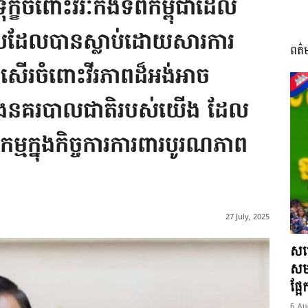
ុក្ខចំពោះវីរៈកងទ័ពកម្ពុជាដែល
វិលដែលបានស្លាប់ដោយសារការ
ពត៌
I
រសើរចំពោះវីរភាពដ៏អង់អាច
ងកងនគរបាលជាតិរបស់យើង ដែល
សកម្មក្នុងកិច្ចការការពារបូរណភាព
អង្គ
27 July, 2025
ភាព​
សម្
សមត
ផ្អ
6 Au