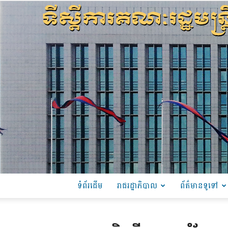
ទំព័រដើម
រាជរដ្ឋាភិបាល
ព័ត៌មានទូទៅ