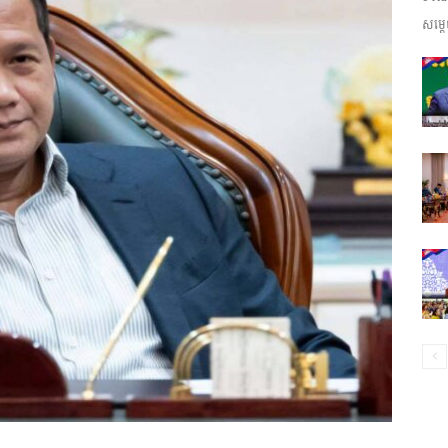
សម្តេ
ព័ត៌មាន​
និង
ប្រតិកម្ម
រហ័ស