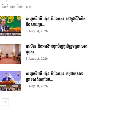
ចធិបតី ហ៊ុន ម៉ាណែត ន...
សម្តេចធិបតី ហ៊ុន ម៉ាណែត៖ នៅក្នុងជីវិតពិត
និងសមរភូម...
6 August, 2026
អាស៊ាន និងអាស៊ានបូកបីប្តេជ្ញាចិត្តរួមគ្នាកសាង
មុខងា...
5 August, 2026
សម្ដេចធិបតី ហ៊ុន ម៉ាណែត៖ កម្ពុជាកសាង
ប្រទេសពីបាតដៃទ...
5 August, 2026