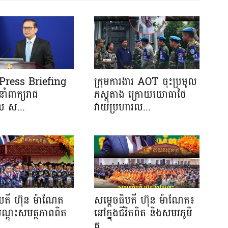
រ Press Briefing
ក្រុមការងារ AOT ចុះប្រមូល
នាំពាក្យរាជ
ភស្តុតាង ក្រោយយោធាថៃ
ាល ស...
វាយប្រហារល...
ិបតី ហ៊ុន ម៉ាណែត
សម្តេចធិបតី ហ៊ុន ម៉ាណែត៖
បណ្តុះសមត្ថភាពពិត
នៅក្នុងជីវិតពិត និងសមរភូមិ
.
គ្ម...