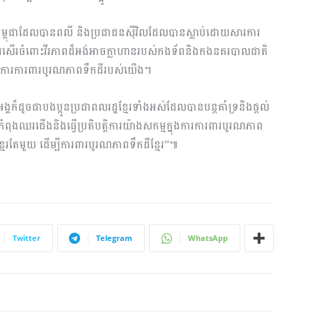
ទ័ពកម្ពុជាដែលបានពលី និងប្រជាជនស៊ីវិលដែលបានស្លាប់ដោយសារការ
មកោតសរសើរចំពោះវីរភាពដ៏អង់អាចក្លាហានរបស់កងទ័ពនិងកងនគរបាលជាតិ
កិច្ចការការពារបូរណភាពទឹកដីរបស់យើង។
អង្គក៏ដូចជាបងប្អូនប្រជាពលរដ្ឋខ្មែរទាំងអស់ដែលបានបន្តគាំទ្រនិងផ្ដល់
ំពុងឈរជើងនិងធ្វើប្រតិបត្តិការយ៉ាងសកម្មក្នុងការការពារបូរណភាព
ាខ្មែរតែមួយ ដើម្បីការពារបូរណភាពទឹកដីខ្មែរ”៕
Twitter
Telegram
WhatsApp