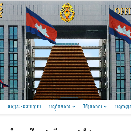
ទស្សនៈ-នយោបាយ
បណ្ដុំឯកសារ
វិចិត្រសាល
បណ្តាញស
PRU