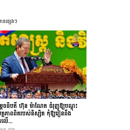
មានផ្សេងៗ
តេចធិបតី ហ៊ុន ម៉ាណែត ជំរុញឱ្យបណ្តុះ
្ថភាពពិតរបស់និស្សិត កុំឱ្យរៀនពឹង
ែកលើ...
gust, 2026