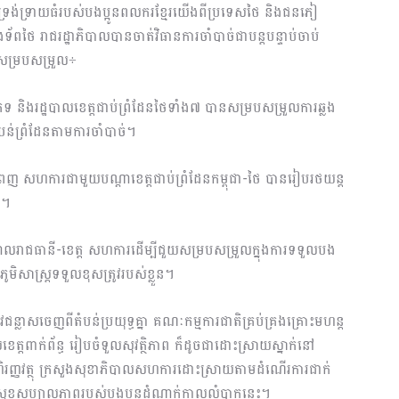
្នុងទ្រង់ទ្រាយធំរបស់បងប្អូនពលករខ្មែរយើងពីប្រទេសថៃ និងជនភៀ
័ពថៃ រាជរដ្ឋាភិបាលបានចាត់វិធានការចាំបាច់ជាបន្តបន្ទាប់ចាប់
្បីសម្របសម្រួល÷
ប្រភេទ និងរដ្ឋបាលខេត្តជាប់ព្រំដែនថៃទាំង៧ បានសម្របសម្រួលការឆ្លង
បន់ព្រំដែនតាមការចាំបាច់។
េញ សហការជាមួយបណ្ដាខេត្តជាប់ព្រំដែនកម្ពុជា-ថៃ បានរៀបរថយន្ត
ត។
បណ្ដាលរាជធានី-ខេត្ត សហការដើម្បីជួយសម្របសម្រួលក្នុងការទទួលបង
មិសាស្ត្រទទួលខុសត្រូវរបស់ខ្លួន។
ាសចេញពីតំបន់ប្រយុទ្ធគ្នា គណៈកម្មការជាតិគ្រប់គ្រងគ្រោះមហន្ត
េត្តពាក់ព័ន្ធ រៀបចំទួលសុវត្ថិភាព ក៏ដូចជាដោះស្រាយស្នាក់នៅ
ចហិរញ្ញវត្ថុ ក្រសួងសុខាភិបាលសហការដោះស្រាយតាមដំណើរការជាក់
ិងសុខសប្បាលភាពរបស់បងប្អូនដំណាក់កាលលំបាកនេះ។