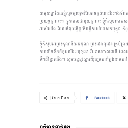
ជាមួយគ្នាដែលខ្ញុំសូមចូលរួមរំលែកទុក្ខចំពោះវីរៈកង
ប្រយុទ្ធគ្នានេះ។ ក្នុងពេលជាមួយគ្នានេះ ខ្ញុំក៏សូ
របស់យើង ដែលកំពុងធ្វើប្រតិបត្តិការយ៉ាងសកម្មក្នុង 
ខ្ញុំក៏សូមអរព្រះគុណនិងអរគុណ ព្រះថេរានុថេរៈគ្រប់ព្រះ
ការលើកទឹកចិត្តដល់វីរៈយុទ្ធជន វីរៈនគរបាលជាតិ ដែលក
ទឹកដីខ្មែរយើង។ សូមបន្តនូវស្មារតីរួបរួមជាតិក្នុងនាមជ
Facebook
ចែករំលែក
ពត៌មានទាក់ទង