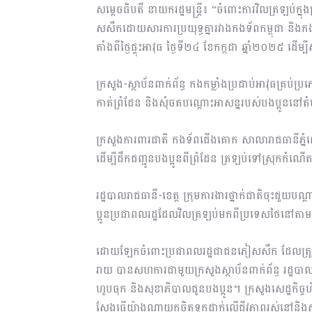
សម្តេចធិបតី នាយករដ្ឋមន្ត្រី៖ “ចំពោះការវិលត្រឡប់ក
សសឹកដោយសារការប្រយុទ្ធគ្នារវាងកងទ័ពកម្ពុជា និងកងទ
តាំងពីថ្ងៃផ្ទុះអាវុធ ថ្ងៃទី២៤ ខែកក្កដា ឆ្នាំ២០២៥ ដើម
ក្រសួង-ស្ថាប័នពាក់ព័ន្ធ កងកម្លាំងប្រដាប់អាវុធគ្រប់
កាត់ព្រំដែន និងសុំចតបណ្ដោះអាសន្នរបស់បងប្អូននៅតំ
ក្រសួងការពារជាតិ កងទ័ពជើងគោក សាលារាជធានីភ្នំព
ដើម្បីដឹកជញ្ជូនបងប្អូនពីព្រំដែន ត្រឡប់ទៅស្រុកកំណើ
រដ្ឋបាលរាជធានី-ខេត្ត ក្រុមការងារថ្នាក់ជាតិចុះជួយ
ប្អូនប្រជាពលរដ្ឋដែលវិលត្រឡប់មកពីប្រទេសថៃនៅតាមភូ
ដោយឡែកចំពោះប្រជាពលរដ្ឋជាជនភៀសសឹក ដែលត្រូវជន្ល
រាយ បានសហការជាមួយក្រសួងស្ថាប័នពាក់ព័ន្ធ រដ្ឋបាលខ
ហូបចុក និងសុខាភិបាលជូនបងប្អូន។ ក្រសួងសេដ្ឋកិច្
ស្ដែងធ្វើយ៉ាងណាយកចិត្តទុកដាក់លើជីវភាពរស់នៅន