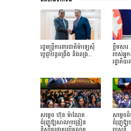
រដ្ឋមន្ត្រីការពារជាតិម៉ាឡេស៊ី
ខ្លឹមសា
ប្ដេជ្ញាបន្តពង្រឹង និងពង្រ...
របស់អ្នក
រដ្ឋាភិប
សម្តេច ហ៊ុន ម៉ាណែត
សម្តេចធ
ជំរុញឱ្យសាលាបង្រៀន
ជំរុញឱ្យ
និស្សិតផ្តោតលើគុណភ...
របស់និ..